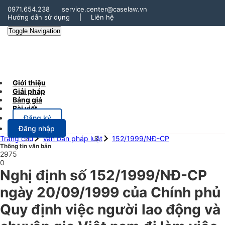
0971.654.238
service.center@caselaw.vn
Hướng dẫn sử dụng
|
Liên hệ
Toggle Navigation
Giới thiệu
Giải pháp
Bảng giá
Bài viết
Đăng ký
Đăng nhập
Trang chủ
Văn bản pháp luật
152/1999/NĐ-CP
Thông tin văn bản
2975
0
Nghị định số 152/1999/NĐ-CP
ngày 20/09/1999 của Chính phủ
Quy định việc người lao động và