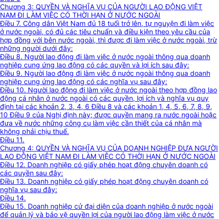
Chương 3: QUYỀN VÀ NGHĨA VỤ CỦA NGƯỜI LAO ĐỘNG VIỆT
NAM ĐI LÀM VIỆC CÓ THỜI HẠN Ở NƯỚC NGOÀI
Điều 7. Công dân Việt Nam đủ 18 tuổi trở lên, tự nguyện đi làm việc
ở nước ngoài, có đủ các tiêu chuẩn và điều kiện theo yêu cầu của
hợp đồng với bên nước ngoài, thì được đi làm việc ở nước ngoài, trừ
những người dưới đây:
Điều 8. Người lao động đi làm việc ở nước ngoài thông qua doanh
nghiệp cung ứng lao động có các quyền và lợi ích sau đây:
Điều 9. Người lao động đi làm việc ở nước ngoài thông qua doanh
nghiệp cung ứng lao động có các nghĩa vụ sau đây:
Điều 10. Người lao động đi làm việc ở nước ngoài theo hợp đồng lao
động cá nhân ở nước ngoài có các quyền, lợi ích và nghĩa vụ quy
định tại các khoản 2, 3, 4, 6 Điều 8 và các khoản 1, 4, 5, 6, 7, 8, 9,
10 Điều 9 của Nghị định này; được quyền mang ra nước ngoài hoặc
đưa về nước những công cụ làm việc cần thiết của cá nhân mà
không phải chịu thuế.
Điều 11.
Chương 4: QUYỀN VÀ NGHĨA VỤ CỦA DOANH NGHIỆP ĐƯA NGƯỜI
LAO ĐỘNG VIỆT NAM ĐI LÀM VIỆC CÓ THỜI HẠN Ở NƯỚC NGOÀI
Điều 12. Doanh nghiệp có giấy phép hoạt động chuyên doanh có
các quyền sau đây:
Điều 13. Doanh nghiệp có giấy phép hoạt động chuyên doanh có
nghĩa vụ sau đây:
Điều 14.
Điều 15. Doanh nghiệp cử đại diện của doanh nghiệp ở nước ngoài
để quản lý và bảo vệ quyền lợi của người lao động làm việc ở nước