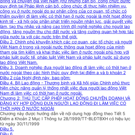
động và chuyên gia Việt Nam (trừ những cán bộ, công chức được
quy định tại Pháp lệnh cán bộ, công chức đi thực hiện nhiệm vụ,
công vụ ở nước ngoài do sự phân công của cơ quan, tổ chức có
thẩm quyền) đi làm việc có thời hạn ở nước ngoài là một hoạt động
kinh tế - xã hội góp phần phát triển nguồn nhân lực, giải quyết việc
làm, tạo thu nhập và nâng cao trình độ nghề nghiệp cho người lao
động, tăng nguồn thu cho đất nước và tăng cường quan hệ hợp tác
giữa nước ta với các nước trên thế giới.
Điều 2. Chính phủ khuyến khích các cơ quan, các tổ chức và người
Việt Nam ở trong và ngoài nước thông qua hoạt động của mình
tham gia tìm kiếm và khai thác việc làm ở nước ngoài phù hợp với
pháp luật quốc tế, pháp luật Việt Nam và pháp luật nước sử dụng
lao động Việt Nam.
Điều 3. Doanh nghiệp đưa người lao động đi làm việc có thời hạn ở
nước ngoài theo các hình thức quy định tại điểm a và b khoản 2
Điều 2 của Nghị định này, bao gồm:
Điều 4. Bộ Lao động - Thương binh và Xã hội giúp Chính phủ thực
hiện chức năng quản lý thống nhất việc đưa người lao động Việt
Nam đi làm việc có thời hạn ở nước ngoài.
Chương 2: THỦ TỤC CẤP PHÉP HOẠT ĐỘNG CHUYÊN DOANH VÀ
ĐĂNG KÝ HỢP ĐỒNG ĐƯA NGƯỜI LAO ĐỘNG ĐI LÀM VIỆC CÓ
THỜI HẠN Ở NƯỚC NGOÀI
Chương này được hướng dẫn về nội dung hợp đồng theo Tiết 5
Điểm a Khoản 2 Mục I Thông tư 28/1999/TT-BLĐTBXH có hiệu lực
từ ngày 30/11/1999
Điều 5.
Điều 6