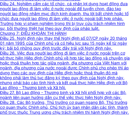
Điều 24. Nghiêm cấm các tổ chức, cá nhân lợi dụng hoạt động đưa
người lao động đi làm việc ở nước ngoài để tuyển chọn, đào tạo
người lao động nhằm mục đích kinh doanh, thu lời bất chính hoặc tổ
chức đưa người lao động đi làm việc ở nước ngoài bất hợp pháp.
Trường hợp vi phạm nghiêm trọng thì bị truy cứu trách nhiệm hình
sự, bồi thường thiệt hại theo quy định của pháp luật.
Chương 7: ĐIỀU KHOẢN THI HÀNH
Điều 25. Nghị định này thay thế Nghị định số 07/CP ngày 20 tháng
01 năm 1995 của Chính phủ và có hiệu lực sau 15 ngày kể từ ngày
ký; bãi bỏ những quy định trước đây trái với Nghị định này.
Điều 26. Việc đưa người lao động đi làm việc ở nước ngoài trên cơ
sở thực hiện Hiệp định Chính phủ về hợp tác lao động và chuyên gia
hoặc thoả thuận hợp tác giữa ngành, địa phương của Việt Nam với
ngành, địa phương của nước ngoài được Chính phủ cho phép thì áp
dụng theo các quy định của Hiệp định hoặc thoả thuận đó mà
không phải làm thủ tục đăng ký theo quy định của Nghị định này,
nhưng phải báo cáo tình hình và kết quả thực hiện Hiệp định với Bộ
Lao động - Thương binh và Xã hội.
Điều 27. Bộ Lao động - Thương binh và Xã hội phối hợp với các Bộ,
ngành liên quan hướng dẫn cụ thể việc thực hiện Nghị định này.
Điều 28. Các Bộ trưởng, Thủ trưởng cơ quan ngang Bộ, Thủ trưởng
cơ quan thuộc Chính phủ, Chủ tịch ủy ban nhân dân các tỉnh, thành
phố trực thuộc Trung ương chịu trách nhiệm thi hành Nghị định này.
Tải về (WORD)
Tải về (WORD)