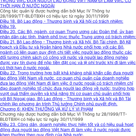
TRONG VIỆC ĐƯA NGƯỜI LAO ĐỘNG VIỆT NAM ĐI LÀM VIỆC CÓ
THỜI HẠN Ở NƯỚC NGOÀI
Công tác quản lý được hướng dẫn bởi Mục IV Thông tư
28/1999/TT-BLĐTBXH có hiệu lực từ ngày 30/11/1999
Điều 18. Bộ Lao động - Thương binh và Xã hội có trách nhiệm:
Điều 19.
Điều 20. Các Bộ, ngành, cơ quan Trung ương các Đoàn thể, ủy ban
nhân dân các tỉnh, thành phố trực thuộc Trung ương có trách nhiệm:
Điều 21. Bộ Lao động - Thương binh và Xã hội, Bộ Tài chính, Bộ Kế
hoạch và Đầu tư và Ngân hàng Nhà nước phối hợp với các Bộ,
ngành có liên quan quy định chi tiết việc người lao động thuộc các
đối tượng chính sách có công với nước và người lao động nghèo
được vay tín dụng để nộp tiền đặt cọc và lệ phí trước khi đi làm việc
có thời hạn ở nước ngoài.
Điều 22. Trong trường hợp bất khả kháng phải khẩn cấp đưa người
lao động Việt Nam về nước, cơ quan chủ quản của doanh nghiệp
đưa lao động Việt Nam đi làm việc ở nước ngoài có trách nhiệm chỉ
đạo doanh nghiệp tổ chức đưa người lao động về nước; trường hợp
vượt quá thẩm quyền và khả năng thì cơ quan chủ quản phối hợp
với Bộ Ngoại giao, Bộ Lao động - Thương binh và Xã hội và Bộ Tài
chính lập phương án trình Thủ tướng Chính phủ quyết định.
Chương 6: KHEN THƯỞNG VÀ XỬ LÝ VI PHẠM
Chương này được hướng dẫn bởi Mục VI Thông tư 28/1999/TT-
BLĐTBXH có hiệu lực từ ngày 30/11/1999
Điều 23. Công dân, doanh nghiệp thực hiện tốt và có hiệu quả hoạt
động đưa người lao động Việt Nam đi làm việc ở nước ngoài được
khen thưởng theo quy định của Nhà nước.