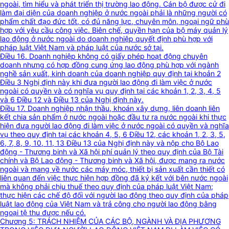
ngoài, tìm hiểu và phát triển thị trường lao động. Cán bộ được cử đi
làm đại diện của doanh nghiệp ở nước ngoài phải là những người có
phẩm chất đạo đức tốt, có đủ năng lực, chuyên môn, ngoại ngữ phù
hợp với yêu cầu công việc. Biên chế, quyền hạn của bộ máy quản lý
lao động ở nước ngoài do doanh nghiệp quyết định phù hợp với
pháp luật Việt Nam và pháp luật của nước sở tại.
Điều 16. Doanh nghiệp không có giấy phép hoạt động chuyên
doanh nhưng có hợp đồng cung ứng lao động phù hợp với ngành
nghề sản xuất, kinh doanh của doanh nghiệp quy định tại khoản 2
Điều 3 Nghị định này khi đưa người lao động đi làm việc ở nước
ngoài có quyền và có nghĩa vụ quy định tại các khoản 1, 2, 3, 4, 5
và 6 Điều 12 và Điều 13 của Nghị định này.
Điều 17. Doanh nghiệp nhận thầu, khoán xây dựng, liên doanh liên
kết chia sản phẩm ở nước ngoài hoặc đầu tư ra nước ngoài khi thực
hiện đưa người lao động đi làm việc ở nước ngoài có quyền và nghĩa
vụ theo quy định tại các khoản 4, 5, 6 Điều 12, các khoản 1, 2, 3, 5,
6, 7, 8, 9, 10, 11, 13 Điều 13 của Nghị định này và nộp cho Bộ Lao
động - Thương binh và Xã hội phí quản lý theo quy định của Bộ Tài
chính và Bộ Lao động - Thương binh và Xã hội, được mang ra nước
ngoài và mang về nước các máy móc, thiết bị sản xuất cần thiết có
liên quan đến việc thực hiện hợp đồng đã ký kết với bên nước ngoài
mà không phải chịu thuế theo quy định của pháp luật Việt Nam;
thực hiện các chế độ đối với người lao động theo quy định của pháp
luật lao động của Việt Nam và trả công cho người lao động bằng
ngoại tệ thu được nếu có.
Chương 5: TRÁCH NHIỆM CỦA CÁC BỘ, NGÀNH VÀ ĐỊA PHƯƠNG