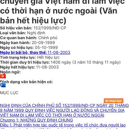
chuyên gia Việt nam đi làm việc
có thời hạn ở nước ngoài (Văn
bản hết hiệu lực)
Số hiệu văn bản:
152/1999/NĐ-CP
Loại văn bản:
Nghị định
Cơ quan ban hành:
Chính phủ
Ngày ban hành:
20-09-1999
Ngày có hiệu lực:
05-10-1999
Ngày bị bãi bỏ, thay thế:
11-08-2003
Hết hiệu lực
Tình trạng hiệu lực:
Thời gian duy trì hiệu lực:
1406 ngày
(
3 năm
10 tháng
11 ngày
)
Ngày hết hiệu lực:
11-08-2003
Ngôn ngữ:
Định dạng văn bản hiện có:
MỤC LỤC
In mục lục
NGHỊ ĐỊNH CỦA CHÍNH PHỦ SỐ 152/1999/NĐ-CP NGÀY 20 THÁNG
9 NĂM 1999 QUY ĐỊNH VIỆC NGƯỜI LAO ĐỘNG VÀ CHUYÊN GIA
VIỆT NAM ĐI LÀM VIỆC CÓ THỜI HẠN Ở NƯỚC NGOÀI
Chương 1: NHỮNG QUY ĐỊNH CHUNG
Điều 1. Phát triển hợp tác quốc tế trong việc tổ chức đưa người lao