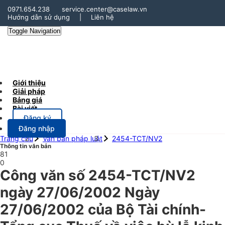
0971.654.238
service.center@caselaw.vn
Hướng dẫn sử dụng
|
Liên hệ
Toggle Navigation
Giới thiệu
Giải pháp
Bảng giá
Bài viết
Đăng ký
Đăng nhập
Trang chủ
Văn bản pháp luật
2454-TCT/NV2
Thông tin văn bản
81
0
Công văn số 2454-TCT/NV2
ngày 27/06/2002 Ngày
27/06/2002 của Bộ Tài chính-