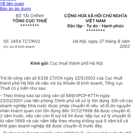
VB liên quan
Bản án áp dụng
BỘ TÀI CHÍNH
CỘNG HOÀ XÃ HỘI CHỦ NGHĨA
TỔNG CỤC THUẾ
VIỆT NAM
********
Độc lập - Tự do - Hạnh phúc
********
Số: 2454 TCT/NV2
Hà Nội, ngày 27 tháng 6 năm
2002
V/v: bù lỗ kinh doanh
Kính gửi:
Cục thuế thành phố Hà Nội
Trả lời công văn số 6336 CT/CN ngày 22/5/2002 của Cục thuế
thành phố Hà Nội về việc xin bù Khoản lỗ kinh doanh, Tổng cục
Thuế có ý kiến như sau:
- Theo thông báo tại công văn số 689/VPCP-KTTH ngày
23/02/2001 của Văn phòng Chính phủ về xử lý tồn đọng. Đối với các
doanh nghiệp Nhà nước được phép chuyển lỗ nếu: số lỗ do nguyên
nhân khách quan còn tồn đọng đến 31/12/1998 đã được chuyển lỗ
2 năm trước, nếu vẫn còn lỗ luỹ kế thì được tiếp tục xử lý chuyển lỗ
từ năm 1999 và các năm tiếp theo nhưng không quá 5 năm kể cả
thời gian doanh nghiệp đã được chuyển lỗ trước đây.