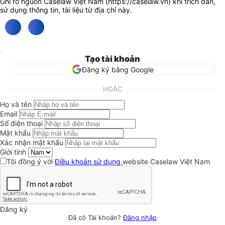
Ghi rõ nguồn Caselaw Việt Nam (
https://caselaw.vn
) khi trích dẫn,
sử dụng thông tin, tài liệu từ địa chỉ này.
Tạo tài khoản
Đăng ký bằng Google
HOẶC
Họ và tên
Email
Số điện thoại
Mật khẩu
Xác nhận mật khẩu
Giới tính
Tôi đồng ý với
Điều khoản sử dụng
website Caselaw Việt Nam
Đăng ký
Đã có Tài khoản?
Đăng nhập