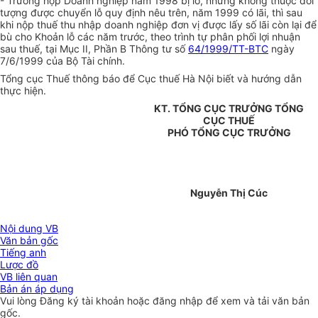
- Trường hợp Doanh nghiệp năm 1998 bị lỗ, nhưng không thuộc đối
tượng được chuyển lỗ quy định nêu trên, năm 1999 có lãi, thì sau
khi nộp thuế thu nhập doanh nghiệp đơn vị được lấy số lãi còn lại để
bù cho Khoản lỗ các năm trước, theo trình tự phân phối lợi nhuận
sau thuế, tại Mục II, Phần B Thông tư số
64/1999/TT-BTC
ngày
7/6/1999 của Bộ Tài chính.
Tổng cục Thuế thông báo để Cục thuế Hà Nội biết và hướng dẫn
thực hiện.
KT. TỔNG CỤC TRƯỞNG TỔNG
CỤC THUẾ
PHÓ TỔNG CỤC TRƯỞNG
Nguyễn Thị Cúc
Nội dung VB
Văn bản gốc
Tiếng anh
Lược đồ
VB liên quan
Bản án áp dụng
Vui lòng
Đăng ký
tài khoản hoặc
đăng nhập
để xem và tải văn bản
gốc.