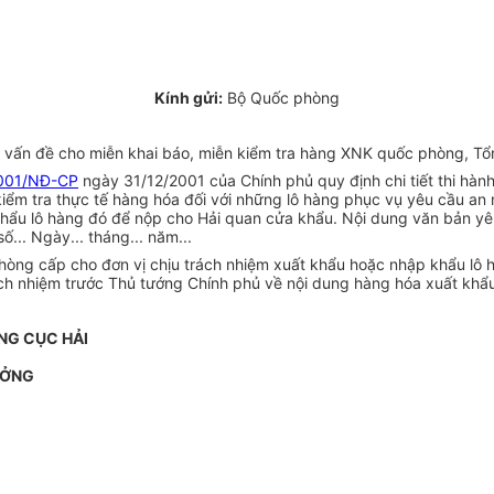
Kính gửi:
Bộ Quốc phòng
vấn đề cho miễn khai báo, miễn kiểm tra hàng XNK quốc phòng, Tổn
001/NĐ-CP
ngày 31/12/2001 của Chính phủ quy định chi tiết thi hành
n kiểm tra thực tế hàng hóa đối với những lô hàng phục vụ yêu cầu a
hẩu lô hàng đó để nộp cho Hải quan cửa khẩu. Nội dung văn bản yê
... Ngày... tháng... năm...
òng cấp cho đơn vị chịu trách nhiệm xuất khẩu hoặc nhập khẩu lô h
ách nhiệm trước Thủ tướng Chính phủ về nội dung hàng hóa xuất khẩu
NG CỤC HẢI
ƯỞNG