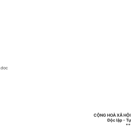
.doc
CỘNG HOÀ XÃ HỘI
Độc lập - T
**