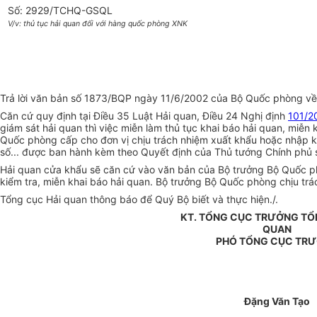
Số: 2929/TCHQ-GSQL
V/v: thủ tục hải quan đối với hàng quốc phòng XNK
Trả lời văn bản số 1873/BQP ngày 11/6/2002 của Bộ Quốc phòng về 
Căn cứ quy định tại Điều 35 Luật Hải quan, Điều 24 Nghị định
101/2
giám sát hải quan thì việc miễn làm thủ tục khai báo hải quan, miễ
Quốc phòng cấp cho đơn vị chịu trách nhiệm xuất khẩu hoặc nhập k
số... được ban hành kèm theo Quyết định của Thủ tướng Chính phủ số
Hải quan cửa khẩu sẽ căn cứ vào văn bản của Bộ trưởng Bộ Quốc ph
kiểm tra, miễn khai báo hải quan. Bộ trưởng Bộ Quốc phòng chịu tr
Tổng cục Hải quan thông báo để Quý Bộ biết và thực hiện./.
KT. TỔNG CỤC TRƯỞNG TỔ
QUAN
PHÓ TỔNG CỤC TR
Đặng Văn Tạo