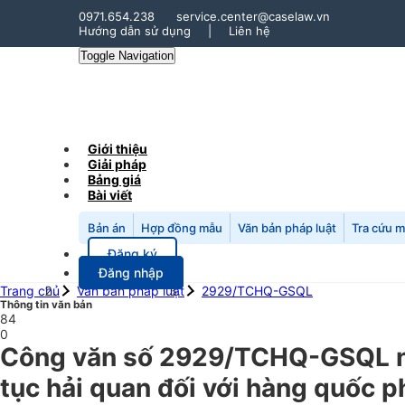
0971.654.238
service.center@caselaw.vn
Hướng dẫn sử dụng
|
Liên hệ
Toggle Navigation
Giới thiệu
Giải pháp
Bảng giá
Bài viết
Bản án
Hợp đồng mẫu
Văn bản pháp luật
Tra cứu 
Đăng ký
Đăng nhập
Trang chủ
Văn bản pháp luật
2929/TCHQ-GSQL
Thông tin văn bản
84
0
Công văn số 2929/TCHQ-GSQL ng
tục hải quan đối với hàng quốc p