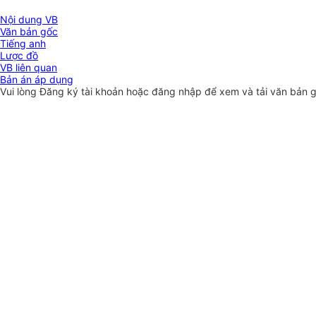
Nội dung VB
Văn bản gốc
Tiếng anh
Lược đồ
VB liên quan
Bản án áp dụng
Vui lòng
Đăng ký
tài khoản hoặc
đăng nhập
để xem và tải văn bản 