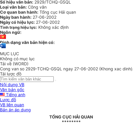
Số hiệu văn bản:
2929/TCHQ-GSQL
Loại văn bản:
Công văn
Cơ quan ban hành:
Tổng cục Hải quan
Ngày ban hành:
27-06-2002
Ngày có hiệu lực:
27-06-2002
Không xác định
Tình trạng hiệu lực:
Ngôn ngữ:
Định dạng văn bản hiện có:
MỤC LỤC
Không có mục lục
Tải về (WORD)
Cong van so 2929-TCHQ-GSQL ngay 27-06-2002 (Khong xac dinh)
Tải lược đồ
Nội dung VB
Văn bản gốc
Tiếng anh
Lược đồ
VB liên quan
Bản án áp dụng
TỔNG CỤC HẢI QUAN
********