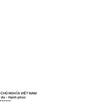
 CHỦ NGHĨA VIỆT NAM
ự do - Hạnh phúc
******