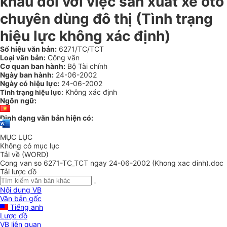
khẩu đối với việc sản xuất xe ôtô
chuyên dùng đô thị (Tình trạng
hiệu lực không xác định)
Số hiệu văn bản:
6271/TC/TCT
Loại văn bản:
Công văn
Cơ quan ban hành:
Bộ Tài chính
Ngày ban hành:
24-06-2002
Ngày có hiệu lực:
24-06-2002
Không xác định
Tình trạng hiệu lực:
Ngôn ngữ:
Định dạng văn bản hiện có:
MỤC LỤC
Không có mục lục
Tải về (WORD)
Cong van so 6271-TC_TCT ngay 24-06-2002 (Khong xac dinh).doc
Tải lược đồ
Nội dung VB
Văn bản gốc
Tiếng anh
Lược đồ
VB liên quan