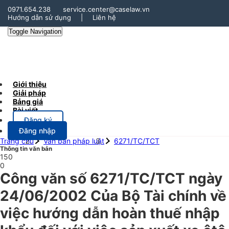
0971.654.238
service.center@caselaw.vn
Hướng dẫn sử dụng
|
Liên hệ
Toggle Navigation
Giới thiệu
Giải pháp
Bảng giá
Bài viết
Đăng ký
Đăng nhập
Trang chủ
Văn bản pháp luật
6271/TC/TCT
Thông tin văn bản
150
0
Công văn số 6271/TC/TCT ngày
24/06/2002 Của Bộ Tài chính về
việc hướng dẫn hoàn thuế nhập