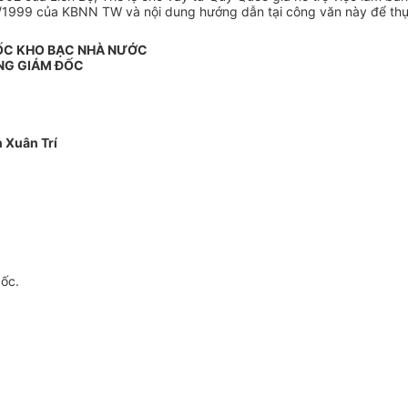
/1999 của KBNN TW và nội dung hướng dẫn tại công văn này để thự
ỐC KHO BẠC NHÀ NƯỚC
NG GIÁM ĐỐC
 Xuân Trí
gốc.