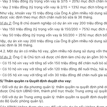
- Vay 3 triệu đồng (tỷ trọng vốn vay là 3/15 = 20%) mục đích chăn n
- Vay 2 triệu đồng (tỷ trọng vốn vay là 2/15 = 13%) mục đích trồng 
Như vậy, khoản vay 15 triệu đồng của Ông A gồm nhiều nội dung sử
được xác định theo mục đích chăn nuôi bò sữa là 36 tháng.
Ví dụ 2:
Ông B chủ doanh nghiệp có dự án xin vay 200 triệu đồng để
- Vay 150 triệu đồng (tỷ trọng vốn vay là 150/200 = 75%) mục đích 
- Vay 50 triệu đồng (tỷ trọng vốn vay là 50/200 = 25%) mục đích bổ
Vậy, dự án xin vay 200 triệu đồng của Ông B gồm nhiều nội dung sử
xác định là 36 tháng.
4.2. Một dự án có nhiều hộ vay, gồm nhiều nội dung sử dụng vốn the
Ví dụ 3:
Ông C là Chủ tịch xã được chỉ định làm chủ dự án gồm 30 hộ
- Có 15 hộ xin vay với tổng số vốn 150 triệu đồng để chăn nuôi bò s
- Có 10 hộ xin vay với tổng số vốn 120 triệu đồng để nuôi thủy, hải 
- Có 05 hộ xin vay với tổng số vốn 30 triệu đồng để chăn nuôi gia s
5/ Thẩm quyền ra Quyết định duyệt cho vay:
- Đối với dự án địa phương quản lý: thẩm quyền ra quyết định phê d
được Chủ tịch UBND tỉnh, thành phố trực thuộc Trung ương uỷ quyề
- Đối với dự án Trung ương quản lý: thẩm quyền ra quyết định duyệ
do Bộ Quốc phòng quản lý).
Các KBNN không được cho vay đối với các dự án nếu không được cơ 