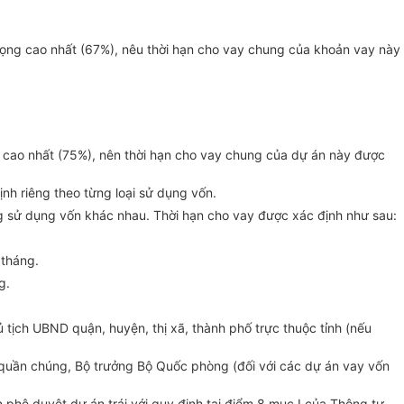
rọng cao nhất (67%), nêu thời hạn cho vay chung của khoản vay này
g cao nhất (75%), nên thời hạn cho vay chung của dự án này được
nh riêng theo từng loại sử dụng vốn.
ng sử dụng vốn khác nhau. Thời hạn cho vay được xác định như sau:
 tháng.
g.
 tịch UBND quận, huyện, thị xã, thành phố trực thuộc tỉnh (nếu
i quần chúng, Bộ trưởng Bộ Quốc phòng (đối với các dự án vay vốn
hê duyệt dự án trái với quy định tại điểm 8 mục I của Thông tư