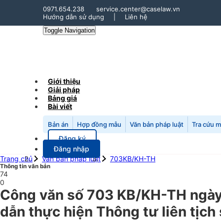
0971.654.238
service.center@caselaw.vn
Hướng dẫn sử dụng
|
Liên hệ
Toggle Navigation
Giới thiệu
Giải pháp
Bảng giá
Bài viết
Bản án
Hợp đồng mẫu
Văn bản pháp luật
Tra cứu 
Đăng ký
Đăng nhập
Trang chủ
Văn bản pháp luật
703KB/KH-TH
Thông tin văn bản
74
0
Công văn số 703 KB/KH-TH ngày 
dẫn thực hiện Thông tư liên tịc