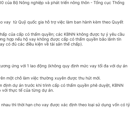
2000 của Bộ Nông nghiệp và phát triển nông thôn - Tổng cục Thống
 cho vay từ Quỹ quốc gia hỗ trợ việc làm ban hành kèm theo Quyết
tín chấp của cấp có thẩm quyền; các KBNN không được tự ý yêu cầu
Trường hợp nếu hộ vay không được cấp có thẩm quyền bão lãnh tín
y có đủ các điều kiện về tài sản thế chấp).
c tương ứng với 1 lao động (không quy định mức vay tối đa với dự án
trên một chỗ làm việc thường xuyên được thu hút mới.
hẩm định dự án trước khi trình cấp có thẩm quyền phê duyệt, KBNN
 với thực tế của từng dự án.
 nhau thì thời hạn cho vay được xác định theo loại sử dụng vốn có tỷ