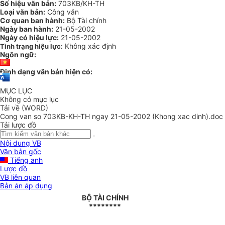
Số hiệu văn bản:
703KB/KH-TH
Loại văn bản:
Công văn
Cơ quan ban hành:
Bộ Tài chính
Ngày ban hành:
21-05-2002
Ngày có hiệu lực:
21-05-2002
Không xác định
Tình trạng hiệu lực:
Ngôn ngữ:
Định dạng văn bản hiện có:
MỤC LỤC
Không có mục lục
Tải về (WORD)
Cong van so 703KB-KH-TH ngay 21-05-2002 (Khong xac dinh).doc
Tải lược đồ
Nội dung VB
Văn bản gốc
Tiếng anh
Lược đồ
VB liên quan
Bản án áp dụng
BỘ TÀI CHÍNH
********