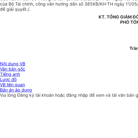
của Bộ Tài chính, công văn hướng dẫn số 385KB/KH-TH ngày 11/05
để giải quyết./.
KT. TỔNG GIÁM Đ
PHÓ TỔ
Trần
Nội dung VB
Văn bản gốc
Tiếng anh
Lược đồ
VB liên quan
Bản án áp dụng
Vui lòng
Đăng ký
tài khoản hoặc
đăng nhập
để xem và tải văn bản 