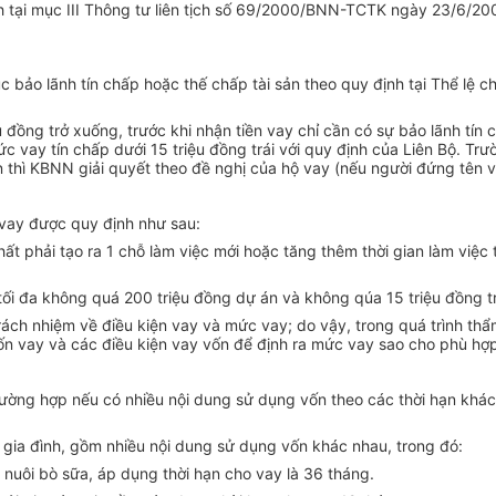
 định tại mục III Thông tư liên tịch số 69/2000/BNN-TCTK ngày 23/6/
c bảo lãnh tín chấp hoặc thế chấp tài sản theo quy định tại Thể lệ
iệu đồng trở xuống, trước khi nhận tiền vay chỉ cần có sự bảo lãnh 
mức vay tín chấp dưới 15 triệu đồng trái với quy định của Liên Bộ. 
thì KBNN giải quyết theo đề nghị của hộ vay (nếu người đứng tên va
 vay được quy định như sau:
nhất phải tạo ra 1 chỗ làm việc mới hoặc tăng thêm thời gian làm việ
 tối đa không quá 200 triệu đồng dự án và không qúa 15 triệu đồng 
trách nhiệm về điều kiện vay và mức vay; do vậy, trong quá trình t
ốn vay và các điều kiện vay vốn để định ra mức vay sao cho phù hợp
trường hợp nếu có nhiều nội dung sử dụng vốn theo các thời hạn khác
ế gia đình, gồm nhiều nội dung sử dụng vốn khác nhau, trong đó:
 nuôi bò sữa, áp dụng thời hạn cho vay là 36 tháng.