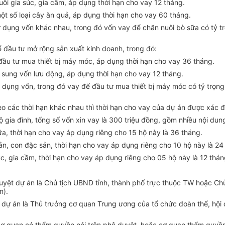
uôi gia súc, gia cầm, áp dụng thời hạn cho vay 12 tháng.
một số loại cây ăn quả, áp dụng thời hạn cho vay 60 tháng.
 dụng vốn khác nhau, trong đó vốn vay để chăn nuôi bò sữa có tỷ t
 đầu tư mở rộng sản xuất kinh doanh, trong đó:
đầu tư mua thiết bị máy móc, áp dụng thời hạn cho vay 36 tháng.
 sung vốn lưu động, áp dụng thời hạn cho vay 12 tháng.
 dụng vốn, trong đó vay để đầu tư mua thiết bị máy móc có tỷ trọn
o các thời hạn khác nhau thì thời hạn cho vay của dự án được xác đị
 gia đình, tổng số vốn xin vay là 300 triệu đồng, gồm nhiều nội du
ữa, thời hạn cho vay áp dụng riêng cho 15 hộ này là 36 tháng.
sản, con đặc sản, thời hạn cho vay áp dụng riêng cho 10 hộ này là 24
úc, gia cầm, thời hạn cho vay áp dụng riêng cho 05 hộ này là 12 thán
uyệt dự án là Chủ tịch UBND tỉnh, thành phố trực thuộc TW hoặc Chủ
n).
t dự án là Thủ trưởng cơ quan Trung ương của tổ chức đoàn thể, hộ
quan có thẩm quyền nói trên phê duyệt, hoặc cơ quan thẩm quyền p