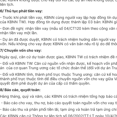
liên tịch.
6/ Thủ tục phát tiền vay:
- Trước khi phát tiền vay, KBNN cùng người vay lập hợp đồng tí
của KBNN TW). Hợp đồng tín dụng được thành lập 03 bản: KBNN giữ 
- Đơn đề nghị nhận tiền vay (mẫu số 04/CT120 kèm theo công văn 
nhận tiền vay một lần.
- Dự án đã được duyệt, KBNN có trách nhiệm hướng dẫn người vay là
vốn. Nếu không cho vay được KBNN có văn bản nêu rõ lý do để thôn
7/ Chuyển vốn cho vay:
Ngày quý, căn cứ dự toán được giao, KBNN TW có trách nhiệm đề n
- Đối với KBNN TW: Căn cứ nguồn vốn nhận được, kế hoạch vốn phân 
án của cơ quan Trung ương các tổ chức đoàn thể (đối với dự án Tr
- Đối với KBNN tỉnh, thành phố trực thuộc Trung ương: căn cứ kế hoạ
thành phố trực thuộc tỉnh để điều chuyển nguồn vốn cho vay giữa V
quyết định phê duyệt dự án của cấp có thẩm quyền.
8/ Báo cáo, quyết toán:
Hàng tháng, quý và năm, các KBNN có trách nhiệm tổng hợp báo cáo 
- Báo cáo cho vay, thu nợ, báo cáo quyết toán nguồn vốn cho vay 
- Báo cáo thu và phân phối tiền lãi, tạm ứng và hoàn trả tạm ứng c
Các KBNN căn cứ Thông tư liên tịch số 06/2002/TT-LT ngày 10/4/2