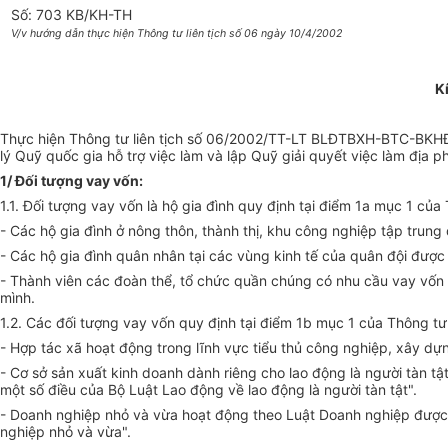
Số: 703 KB/KH-TH
V/v hướng dẫn thực hiện Thông tư liên tịch số 06 ngày 10/4/2002
K
Thực hiện Thông tư liên tịch số 06/2002/TT-LT BLĐTBXH-BTC-BKHĐT 
lý Quỹ quốc gia hỗ trợ việc làm và lập Quỹ giải quyết việc làm đ
1/ Đối tượng vay vốn:
1.1. Đối tượng vay vốn là hộ gia đình quy định tại điểm 1a mục 1 của 
- Các hộ gia đình ở nông thôn, thành thị, khu công nghiệp tập trun
- Các hộ gia đình quân nhân tại các vùng kinh tế của quân đội đượ
- Thành viên các đoàn thể, tổ chức quần chúng có nhu cầu vay vốn 
mình.
1.2. Các đối tượng vay vốn quy định tại điểm 1b mục 1 của Thông tư 
- Hợp tác xã hoạt động trong lĩnh vực tiểu thủ công nghiệp, xây dự
- Cơ sở sản xuất kinh doanh dành riêng cho lao động là người tàn tậ
một số điều của Bộ Luật Lao động về lao động là người tàn tật".
- Doanh nghiệp nhỏ và vừa hoạt động theo Luật Doanh nghiệp được 
nghiệp nhỏ và vừa".