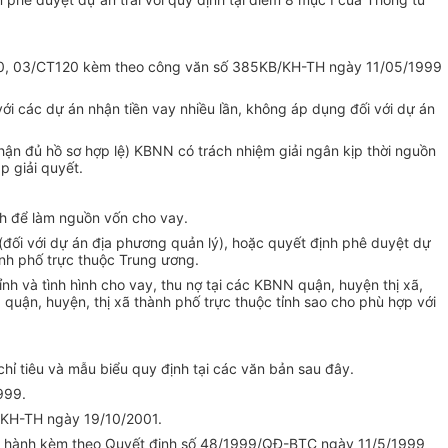
T120, 03/CT120 kèm theo công văn số 385KB/KH-TH ngày 11/05/1999
 các dự án nhận tiền vay nhiều lần, không áp dụng đối với dự án
ận đủ hồ sơ hợp lệ) KBNN có trách nhiệm giải ngân kịp thời nguồn
 giải quyết.
h để làm nguồn vốn cho vay.
đối với dự án địa phương quản lý), hoặc quyết định phê duyệt dự
nh phố trực thuộc Trung ương.
nh và tình hình cho vay, thu nợ tại các KBNN quận, huyện thị xã,
uận, huyện, thị xã thành phố trực thuộc tỉnh sao cho phù hợp với
ỉ tiêu và mẫu biểu quy định tại các văn bản sau đây.
999.
KB/KH-TH ngày 19/10/2001.
ban hành kèm theo Quyết định số 48/1999/QĐ-BTC ngày 11/5/1999