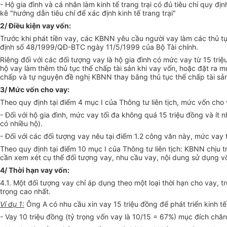
- Hộ gia đình và cá nhân làm kinh tế trang trại có đủ tiêu chí quy
kê "hướng dẫn tiêu chí để xác định kinh tế trang trại"
2/ Điều kiện vay vốn:
Trước khi phát tiền vay, các KBNN yêu cầu người vay làm các thủ tụ
định số 48/1999/QĐ-BTC ngày 11/5/1999 của Bộ Tài chính.
Riêng đối với các đối tượng vay là hộ gia đình có mức vay từ 15 tr
hộ vay làm thêm thủ tục thế chấp tài sản khi vay vốn, hoặc đặt ra 
chấp và tự nguyện đề nghị KBNN thay bằng thủ tục thế chấp tài sản 
3/ Mức vốn cho vay:
Theo quy định tại điểm 4 mục I của Thông tư liên tịch, mức vốn cho
- Đối với hộ gia đình, mức vay tối đa không quá 15 triệu đồng và ít 
có nhiều hộ).
- Đối với các đối tượng vay nêu tại điểm 1.2 công văn này, mức vay
Theo quy định tại điểm 10 mục I của Thông tư liên tịch: KBNN chịu 
cần xem xét cụ thể đối tượng vay, nhu cầu vay, nội dung sử dụng v
4/ Thời hạn vay vốn:
4.1. Một đối tượng vay chỉ áp dụng theo một loại thời hạn cho vay, 
trọng cao nhất.
Ví dụ 1:
Ông A có nhu cầu xin vay 15 triệu đồng để phát triển kinh t
- Vay 10 triệu đồng (tỷ trọng vốn vay là 10/15 = 67%) mục đích chăn