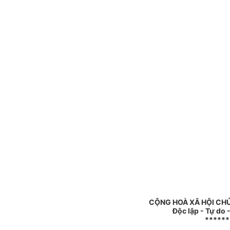
CỘNG HOÀ XÃ HỘI CHỦ
Độc lập - Tự do
******