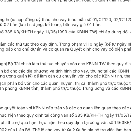
n dụng hoặc hợp đồng uỷ thác cho vay (các mẫu số 01/CT120, 02/C
02 bản (lưu tín dụng, kế toán), bên vay giữ 01 bản.
số 385 KB/KH-TH ngày 11/05/1999 của KBNN TW) chỉ áp dụng đối với
m các thủ tục theo quy định. Trong phạm vi 10 ngày (kể từ ngày nh
g báo cho chủ dự án và cơ quan ra Quyết định cho vay có biện pháp
ghị Bộ Tài chính làm thủ tục chuyển vốn cho KBNN TW theo quy địn
bổ cho các địa phương và tình hình cho vay, thu nợ tại các KBNN (
ung ương quản lý) để làm căn cứ chuyển vốn cho các KBNN tỉnh, thà
ch phân bổ vốn cho các quận, huyện, thị xã, thành phố trực thuộc tỉ
ăn phòng KBNN tỉnh, thành phố trực thuộc Trung ương và các KBNN q
quyết toán với KBNN cấp trên và các cơ quan liên quan theo các ch
thực hiện theo quy định tại công văn số 385 KB/KH-TH ngày 11/05/1
hi phí thu nợ quá hạn thực hiện theo quy định tại công văn số 1463
002 của Liên Bộ, Thể lệ cho vay từ Quỹ Quốc gia hỗ trợ việc làm 