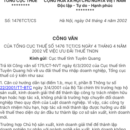
TỔNG CỤC THUẾ
CỘNG HOÀ XÃ HỘI CHỦ NGHĨA VIỆT NAM
********
Độc lập - Tự do - Hạnh phúc
********
Số: 1476TCT/CS
Hà Nội, ngày 04 tháng 4 năm 2002
CÔNG VĂN
CỦA TỔNG CỤC THUẾ SỐ 1476 TCT/CS NGÀY 4 THÁNG 4 NĂM
2002 VỀ VIỆC ƯU ĐÃI THUẾ TNDN
Kính gửi
: Cục thuế tỉnh Tuyên Quang
Trả lời Công văn số 175/CT-NVT ngày 6/3/2002 của Cục thuế tỉnh
Tuyên Quang hỏi về ưu đãi thuế thu nhập doanh nghiệp, Tổng cục
thuế có ý kiến như sau:
1. Căn cứ hướng dẫn tại điểm 1.b, mục II, phần B Thông tư số
22/2001/TT-BTC
ngày 3/4/2001 của Bộ Tài chính thì trường hợp hộ
sản xuất, kinh doanh giải thể để thành lập công ty trách nhiệm hữu
hạn hoăc hợp tác xã, không phải là trường hợp chuyển đổi doanh
nghiệp theo quy định của Luật doanh nghiệp. Vì vậy, các công ty
trách nhiệm hữu hạn, hợp tác xã mới thành lập được hưởng ưu đãi
về thuế theo diện dự án đầu tư thành lập cơ sở sản xuất, kinh doanh
mới.
Trường hợp Chủ hộ sản xuất, kinh doanh giải thể để thành lập
doanh nghiệp tư nhân với ngành nghề sản xuất, kinh doanh không