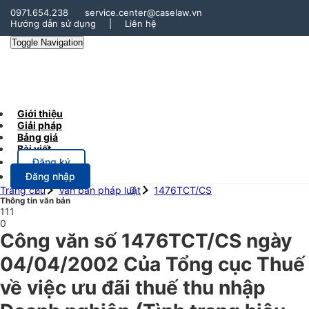
0971.654.238
service.center@caselaw.vn
Hướng dẫn sử dụng
|
Liên hệ
Toggle Navigation
Giới thiệu
Giải pháp
Bảng giá
Bài viết
Đăng ký
Đăng nhập
Trang chủ
Văn bản pháp luật
1476TCT/CS
Thông tin văn bản
111
0
Công văn số 1476TCT/CS ngày
04/04/2002 Của Tổng cục Thuế
về việc ưu đãi thuế thu nhập