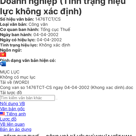
Doanh nghiệp (Tình trạng hiệu
lực không xác định)
Số hiệu văn bản:
1476TCT/CS
Loại văn bản:
Công văn
Cơ quan ban hành:
Tổng cục Thuế
Ngày ban hành:
04-04-2002
Ngày có hiệu lực:
04-04-2002
Không xác định
Tình trạng hiệu lực:
Ngôn ngữ:
Định dạng văn bản hiện có:
MỤC LỤC
Không có mục lục
Tải về (WORD)
Cong van so 1476TCT-CS ngay 04-04-2002 (Khong xac dinh).doc
Tải lược đồ
Nội dung VB
Văn bản gốc
Tiếng anh
Lược đồ
VB liên quan
Bản án áp dụng