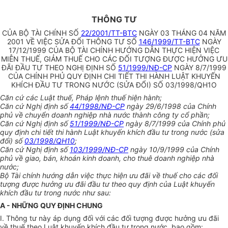
THÔNG TƯ
CỦA BỘ TÀI CHÍNH SỐ
22/2001/TT-BTC
NGÀY 03 THÁNG 04 NĂM
2001 VỀ VIỆC SỬA ĐỔI THÔNG TƯ SỐ
146/1999/TT-BTC
NGÀY
17/12/1999 CỦA BỘ TÀI CHÍNH HƯỚNG DẪN THỰC HIỆN VIỆC
MIỄN THUẾ, GIẢM THUẾ CHO CÁC ĐỐI TƯỢNG ĐƯỢC HƯỞNG ƯU
ĐÃI ĐẦU TƯ THEO NGHỊ ĐỊNH SỐ
51/1999/NĐ-CP
NGÀY 8/7/1999
CỦA CHÍNH PHỦ QUY ĐỊNH CHI TIẾT THI HÀNH LUẬT KHUYẾN
KHÍCH ĐẦU TƯ TRONG NƯỚC (SỬA ĐỔI) SỐ 03/1998/QH1O
Căn cứ các Luật thuế, Pháp lệnh thuế hiện hành;
Căn cứ Nghị định số
44/1998/NĐ-CP
ngày 29/6/1998 của Chính
phủ về chuyển doanh nghiệp nhà nước thành công ty cổ phần;
Căn cứ Nghị định số
51/1999/NĐ-CP
ngày 8/7/1999 của Chính phủ
quy định chi tiết thi hành Luật khuyến khích đầu tư trong nước (sửa
đổi) số
03/1998/QH10
;
Căn cứ Nghị định số
1
03/1999/NĐ-CP
ngày 10/9/1999 của Chính
phủ về giao, bán, khoán kinh doanh, cho thuê doanh nghiệp nhà
nước;
Bộ Tài chính hướng dẫn việc thực hiện ưu đãi về thuế cho các đối
tượng được hưởng ưu đãi đầu tư theo quy định của Luật khuyến
khích đầu tư trong nước như sau:
A - NHỮNG QUY ĐỊNH CHUNG
I. Thông tư này áp dụng đối với các đối tượng được hưởng ưu đãi
về thuế theo Luật khuyến khích đầu tư trong nước, bao gồm: