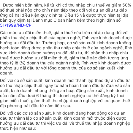
- Được miễn bốn năm, kể từ khi có thu nhập chịu thuế và giảm 50%
số thuế phải nộp cho chín năm tiếp theo đối với dự án đầu tư đáp
ứng cả hai điều kiện quy định tại Điều 15 và được thực hiện tại địa
bàn quy định tại Danh mục C ban hành kèm theo Nghị định số
51/1999/NĐ-CP
.
Các mức ưu đãi miễn thuế, giảm thuế nêu trên chỉ áp dụng đối với
phần thu nhập chịu thuế của ngành nghề, lĩnh vực kinh doanh được
hưởng ưu đãi đầu tư. Trường hợp, cơ sở sản xuất kinh doanh không
hạch toán riêng được phần thu nhập chịu thuế của ngành nghề, lĩnh
vực kinh doanh được hưởng ưu đãi đầu tư, thì phần thu nhập chịu
thuế được hưởng ưu đãi miễn thuế, giảm thuế xác định tương ứng
theo tỷ lệ (%) doanh thu của ngành nghề, lĩnh vực kinh doanh được
hưởng ưu đãi đầu tư với tổng doanh thu của cơ sở sản xuất kinh
doanh.
Đối với cơ sở sản xuất, kinh doanh mới thành lập theo dự án đầu tư
có thu nhập chịu thuế ngay từ năm hoàn thành đầu tư đưa vào sản
xuất, kinh doanh, nhưng thời gian hoạt động sản xuất, kinh doanh
của năm đầu dưới 6 tháng thì doanh nghiệp có thể đăng ký thời
gian miễn thuế, giảm thuế thu nhập doanh nghiệp với cơ quan thuế
địa phương bắt đầu từ năm tiếp sau.
Đối với các cơ sở sản xuất, kinh doanh đang hoạt động có dự án
đầu tư thành lập cơ sở sản xuất, kinh doanh mới thuộc diện được
hưởng ưu đãi đầu tư thì việc ưu đãi về thuế thu nhập doanh nghiệp
thực hiện như sau: