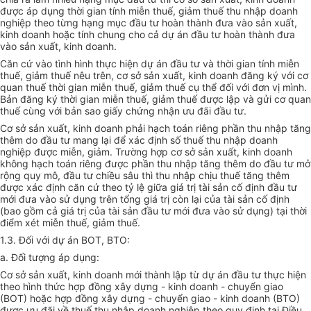
được áp dụng thời gian tính miễn thuế, giảm thuế thu nhập doanh
nghiệp theo từng hạng mục đầu tư hoàn thành đưa vào sản xuất,
kinh doanh hoặc tính chung cho cả dự án đầu tư hoàn thành đưa
vào sản xuất, kinh doanh.
Căn cứ vào tình hình thực hiện dự án đầu tư và thời gian tính miễn
thuế, giảm thuế nêu trên, cơ sở sản xuất, kinh doanh đăng ký với cơ
quan thuế thời gian miễn thuế, giảm thuế cụ thể đối với đơn vị mình.
Bản đăng ký thời gian miễn thuế, giảm thuế được lập và gửi cơ quan
thuế cùng với bản sao giấy chứng nhận ưu đãi đầu tư.
Cơ sở sản xuất, kinh doanh phải hạch toán riêng phần thu nhập tăng
thêm do đầu tư mang lại để xác định số thuế thu nhập doanh
nghiệp được miễn, giảm. Trường hợp cơ sở sản xuất, kinh doanh
không hạch toán riêng được phần thu nhập tăng thêm do đầu tư mở
rộng quy mô, đầu tư chiều sâu thì thu nhập chịu thuế tăng thêm
được xác định căn cứ theo tỷ lệ giữa giá trị tài sản cố định đầu tư
mới đưa vào sử dụng trên tổng giá trị còn lại của tài sản cố định
(bao gồm cả giá trị của tài sản đầu tư mới đưa vào sử dụng) tại thời
điểm xét miễn thuế, giảm thuế.
1.3. Đối với dự án BOT, BTO:
a. Đối tượng áp dụng:
Cơ sở sản xuất, kinh doanh mới thành lập từ dự án đầu tư thực hiện
theo hình thức hợp đồng xây dựng - kinh doanh - chuyển giao
(BOT) hoặc hợp đồng xây dựng - chuyển giao - kinh doanh (BTO)
được ưu đãi về thuế thu nhập doanh nghiệp theo quy định tại Điều