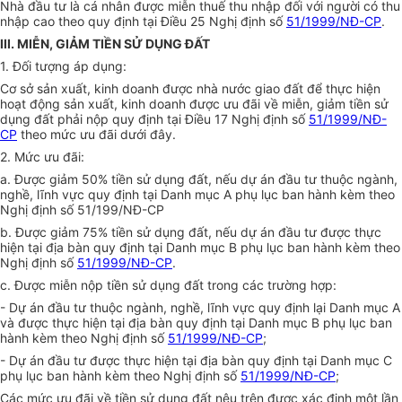
Nhà đầu tư là cá nhân được miễn thuế thu nhập đối với người có thu
nhập cao theo quy định tại Điều 25 Nghị định số
51/1999/NĐ-CP
.
III. MIỄN, GIẢM TIỀN SỬ DỤNG ĐẤT
1. Đối tượng áp dụng:
Cơ sở sản xuất, kinh doanh được nhà nước giao đất để thực hiện
hoạt động sản xuất, kinh doanh được ưu đãi về miễn, giảm tiền sử
dụng đất phải nộp quy định tại Điều 17 Nghị định số
51/1999/NĐ-
CP
theo mức ưu đãi dưới đây.
2. Mức ưu đãi:
a. Được giảm 50% tiền sử dụng đất, nếu dự án đầu tư thuộc ngành,
nghề, lĩnh vực quy định tại Danh mục A phụ lục ban hành kèm theo
Nghị định số 51/199/NĐ-CP
b. Được giảm 75% tiền sử dụng đất, nếu dự án đầu tư được thực
hiện tại địa bàn quy định tại Danh mục B phụ lục ban hành kèm theo
Nghị định số
51/1999/NĐ-CP
.
c. Được miễn nộp tiền sử dụng đất trong các trường hợp:
- Dự án đầu tư thuộc ngành, nghề, lĩnh vực quy định lại Danh mục A
và được thực hiện tại địa bàn quy định tại Danh mục B phụ lục ban
hành kèm theo Nghị định số
51/1999/NĐ-CP
;
- Dự án đầu tư được thực hiện tại địa bàn quy định tại Danh mục C
phụ lục ban hành kèm theo Nghị định số
51/1999/NĐ-CP
;
Các mức ưu đãi về tiền sử dụng đất nêu trên được xác định một lần