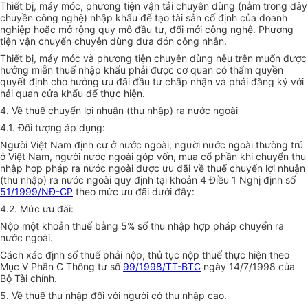
Thiết bị, máy móc, phương tiện vận tải chuyên dùng (nằm trong dây
chuyền công nghệ) nhập khẩu để tạo tài sản cố định của doanh
nghiệp hoặc mở rộng quy mô đầu tư, đổi mới công nghệ. Phương
tiện vận chuyển chuyên dùng đưa đón công nhân.
Thiết bị, máy móc và phương tiện chuyên dùng nêu trên muốn được
hưởng miễn thuế nhập khẩu phải được cơ quan có thẩm quyền
quyết định cho hưởng ưu đãi đầu tư chấp nhận và phải đăng ký với
hải quan cửa khẩu để thực hiện.
4. Về thuế chuyển lợi nhuận (thu nhập) ra nước ngoài
4.1. Đối tượng áp dụng:
Người Việt Nam định cư ở nước ngoài, người nước ngoài thường trú
ở Việt Nam, người nước ngoài góp vốn, mua cổ phần khi chuyển thu
nhập hợp pháp ra nước ngoài được ưu đãi về thuế chuyển lợi nhuận
(thu nhập) ra nước ngoài quy định tại khoản 4 Điều 1 Nghị định số
51/1999/NĐ-CP
theo mức ưu đãi dưới đây:
4.2. Mức ưu đãi:
Nộp một khoản thuế bằng 5% số thu nhập hợp pháp chuyển ra
nước ngoài.
Cách xác định số thuế phải nộp, thủ tục nộp thuế thực hiện theo
Mục V Phần C Thông tư số
99/1998/TT-BTC
ngày 14/7/1998 của
Bộ Tài chính.
5. Về thuế thu nhập đối với người có thu nhập cao.