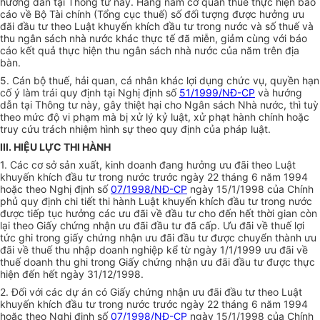
hướng dẫn tại Thông tư này. Hàng năm cơ quan thuế thực hiện báo
cáo về Bộ Tài chính (Tổng cục thuế) số đối tượng được hưởng ưu
đãi đầu tư theo Luật khuyến khích đầu tư trong nước và số thuế và
thu ngân sách nhà nước khác thực tế đã miễn, giảm cùng với báo
cáo kết quả thực hiện thu ngân sách nhà nước của năm trên địa
bàn.
5. Cán bộ thuế, hải quan, cá nhân khác lợi dụng chức vụ, quyền hạn
cố ý làm trái quy định tại Nghị định số
51/1999/NĐ-CP
và hướng
dẫn tại Thông tư này, gây thiệt hại cho Ngân sách Nhà nước, thì tuỳ
theo mức độ vi phạm mà bị xử lý kỷ luật, xử phạt hành chính hoặc
truy cứu trách nhiệm hình sự theo quy định của pháp luật.
III. HIỆU LỰC THI HÀNH
1. Các cơ sở sản xuất, kinh doanh đang hưởng ưu đãi theo Luật
khuyến khích đầu tư trong nước trước ngày 22 tháng 6 năm 1994
hoặc theo Nghị định số
07/1998/NĐ-CP
ngày 15/1/1998 của Chính
phủ quy định chi tiết thi hành Luật khuyến khích đầu tư trong nước
được tiếp tục hưởng các ưu đãi về đầu tư cho đến hết thời gian còn
lại theo Giấy chứng nhận ưu đãi đầu tư đã cấp. Ưu đãi về thuế lợi
tức ghi trong giấy chứng nhận ưu đãi đầu tư được chuyển thành ưu
đãi về thuế thu nhập doanh nghiệp kể từ ngày 1/1/1999 ưu đãi về
thuế doanh thu ghi trong Giấy chứng nhận ưu đãi đầu tư được thực
hiện đến hết ngày 31/12/1998.
2. Đối với các dự án có Giấy chứng nhận ưu đãi đầu tư theo Luật
khuyến khích đầu tư trong nước trước ngày 22 tháng 6 năm 1994
hoặc theo Nghị định số
07/1998/NĐ-CP
ngày 15/1/1998 của Chính