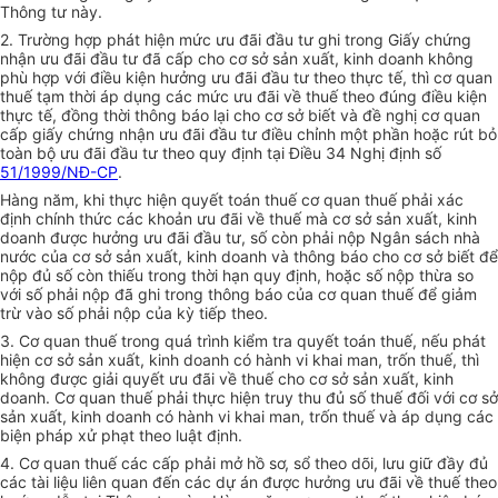
Thông tư này.
2. Trường hợp phát hiện mức ưu đãi đầu tư ghi trong Giấy chứng
nhận ưu đãi đầu tư đã cấp cho cơ sở sản xuất, kinh doanh không
phù hợp với điều kiện hưởng ưu đãi đầu tư theo thực tế, thì cơ quan
thuế tạm thời áp dụng các mức ưu đãi về thuế theo đúng điều kiện
thực tế, đồng thời thông báo lại cho cơ sở biết và đề nghị cơ quan
cấp giấy chứng nhận ưu đãi đầu tư điều chỉnh một phần hoặc rút bỏ
toàn bộ ưu đãi đầu tư theo quy định tại Điều 34 Nghị định số
51/1999/NĐ-CP
.
Hàng năm, khi thực hiện quyết toán thuế cơ quan thuế phải xác
định chính thức các khoản ưu đãi về thuế mà cơ sở sản xuất, kinh
doanh được hưởng ưu đãi đầu tư, số còn phải nộp Ngân sách nhà
nước của cơ sở sản xuất, kinh doanh và thông báo cho cơ sở biết để
nộp đủ số còn thiếu trong thời hạn quy định, hoặc số nộp thừa so
với số phải nộp đã ghi trong thông báo của cơ quan thuế để giảm
trừ vào số phải nộp của kỳ tiếp theo.
3. Cơ quan thuế trong quá trình kiểm tra quyết toán thuế, nếu phát
hiện cơ sở sản xuất, kinh doanh có hành vi khai man, trốn thuế, thì
không được giải quyết ưu đãi về thuế cho cơ sở sản xuất, kinh
doanh. Cơ quan thuế phải thực hiện truy thu đủ số thuế đối với cơ sở
sản xuất, kinh doanh có hành vi khai man, trốn thuế và áp dụng các
biện pháp xử phạt theo luật định.
4. Cơ quan thuế các cấp phải mở hồ sơ, sổ theo dõi, lưu giữ đầy đủ
các tài liệu liên quan đến các dự án được hưởng ưu đãi về thuế theo