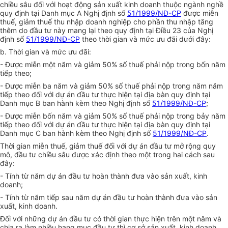
chiều sâu đối với hoạt động sản xuất kinh doanh thuộc ngành nghề
quy định tại Danh mục A Nghị định số
51/1999/NĐ-CP
được miễn
thuế, giảm thuế thu nhập doanh nghiệp cho phần thu nhập tăng
thêm do đầu tư này mang lại theo quy định tại Điều 23 của Nghị
định số
51/1999/NĐ-CP
theo thời gian và mức ưu đãi dưới đây:
b. Thời gian và mức ưu đãi:
- Được miễn một năm và giảm 50% số thuế phải nộp trong bốn năm
tiếp theo;
- Được miễn ba năm và giảm 50% số thuế phải nộp trong năm năm
tiếp theo đối với dự án đầu tư thực hiện tại địa bàn quy định tại
Danh mục B ban hành kèm theo Nghị định số
51/1999/NĐ-CP
;
- Được miễn bốn năm và giảm 50% số thuế phải nộp trong bảy năm
tiếp theo đối với dự án đầu tư thực hiện tại địa bàn quy định tại
Danh mục C ban hành kèm theo Nghị định số
51/1999/NĐ-CP
.
Thời gian miễn thuế, giảm thuế đối với dự án đầu tư mở rộng quy
mô, đầu tư chiều sâu được xác định theo một trong hai cách sau
đây:
- Tính từ năm dự án đầu tư hoàn thành đưa vào sản xuất, kinh
doanh;
- Tính từ năm tiếp sau năm dự án đầu tư hoàn thành đưa vào sản
xuất, kinh doanh.
Đối với những dự án đầu tư có thời gian thực hiện trên một năm và
chia ra làm nhiều hạng mục đầu tư thì cơ sở sản xuất, kinh doanh