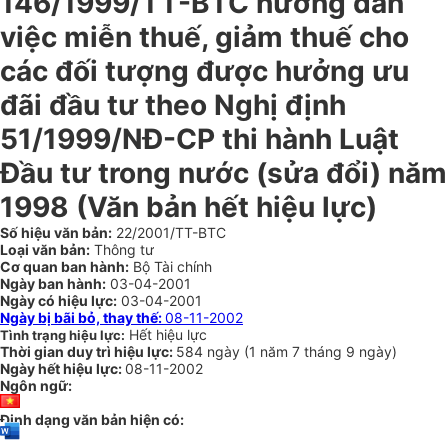
146/1999/TT-BTC hướng dẫn
việc miễn thuế, giảm thuế cho
các đối tượng được hưởng ưu
đãi đầu tư theo Nghị định
51/1999/NĐ-CP thi hành Luật
Đầu tư trong nước (sửa đổi) năm
1998 (Văn bản hết hiệu lực)
Số hiệu văn bản:
22/2001/TT-BTC
Loại văn bản:
Thông tư
Cơ quan ban hành:
Bộ Tài chính
Ngày ban hành:
03-04-2001
Ngày có hiệu lực:
03-04-2001
Ngày bị bãi bỏ, thay thế:
08-11-2002
Hết hiệu lực
Tình trạng hiệu lực:
Thời gian duy trì hiệu lực:
584 ngày
(
1 năm
7 tháng
9 ngày
)
Ngày hết hiệu lực:
08-11-2002
Ngôn ngữ:
Định dạng văn bản hiện có: