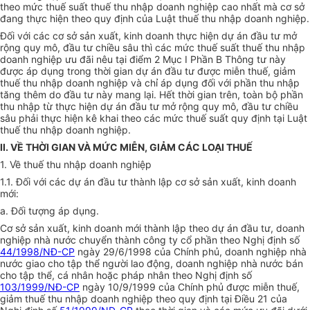
theo mức thuế suất thuế thu nhập doanh nghiệp cao nhất mà cơ sở
đang thực hiện theo quy định của Luật thuế thu nhập doanh nghiệp.
Đối với các cơ sở sản xuất, kinh doanh thực hiện dự án đầu tư mở
rộng quy mô, đầu tư chiều sâu thì các mức thuế suất thuế thu nhập
doanh nghiệp ưu đãi nêu tại điểm 2 Mục I Phần B Thông tư này
được áp dụng trong thời gian dự án đầu tư được miễn thuế, giảm
thuế thu nhập doanh nghiệp và chỉ áp dụng đối với phần thu nhập
tăng thêm do đầu tư này mang lại. Hết thời gian trên, toàn bộ phần
thu nhập từ thực hiện dự án đầu tư mở rộng quy mô, đầu tư chiều
sâu phải thực hiện kê khai theo các mức thuế suất quy định tại Luật
thuế thu nhập doanh nghiệp.
II. VỀ THỜI GIAN VÀ MỨC MIỄN, GIẢM CÁC LOẠI THUẾ
1. Về thuế thu nhập doanh nghiệp
1.1. Đối với các dự án đầu tư thành lập cơ sở sản xuất, kinh doanh
mới:
a. Đối tượng áp dụng.
Cơ sở sản xuất, kinh doanh mới thành lập theo dự án đầu tư, doanh
nghiệp nhà nước chuyển thành công ty cổ phần theo Nghị định số
44/1998/NĐ-CP
ngày 29/6/1998 của Chính phủ, doanh nghiệp nhà
nước giao cho tập thể người lao động, doanh nghiệp nhà nước bán
cho tập thể, cá nhân hoặc pháp nhân theo Nghị định số
1
03/1999/NĐ-CP
ngày 10/9/1999 của Chính phủ được miễn thuế,
giảm thuế thu nhập doanh nghiệp theo quy định tại Điều 21 của