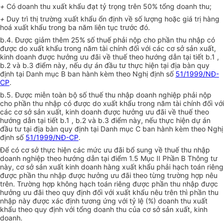
+
Có doanh thu xuất khẩu đạt tỷ trọng trên 50% tổng doanh thu;
+
Duy trì thị trường xuất khẩu ổn định về số lượng hoặc giá trị hàng
hoá xuất khẩu trong ba năm liên tục trước đó.
b.4. Được giảm thêm 25% số thuế phải nộp cho phần thu nhập có
được do xuất khẩu trong năm tài chính đối với các cơ sở sản xuất,
kinh doanh được hưởng ưu đãi về thuế theo hướng dẫn tại tiết b.1 ,
b.2 và b.3 điểm này, nếu dự án đầu tư thực hiện tại địa bàn quy
định tại Danh mục B ban hành kèm theo Nghị định số
51/1999/NĐ-
CP
.
b.5. Được miễn toàn bộ số thuế thu nhập doanh nghiệp phải nộp
cho phần thu nhập có được do xuất khẩu trong năm tài chính đối với
các cơ sở sản xuất, kinh doanh được hưởng ưu đãi về thuế theo
hướng dẫn tại tiết b.1 , b.2 và b.3 điểm này, nếu thực hiện dự án
đầu tư tại địa bàn quy định tại Danh mục C ban hành kèm theo Nghị
định số
51/1999/NĐ-CP
.
Để có cơ sở thực hiện các mức ưu đãi bổ sung về thuế thu nhập
doanh nghiệp theo hướng dẫn tại điểm 1.5 Mục II Phần B Thông tư
này, cơ sở sản xuất kinh doanh hàng xuất khẩu phải hạch toán riêng
được phần thu nhập được hưởng ưu đãi theo từng trường hợp nêu
trên. Trường hợp không hạch toán riêng được phần thu nhập được
hưởng ưu đãi theo quy định đối với xuất khẩu nêu trên thì phần thu
nhập này được xác định tương ứng với tỷ lệ (%) doanh thu xuất
khẩu theo quy định với tổng doanh thu của cơ sở sản xuất, kinh
doanh.