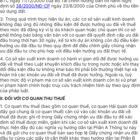
BTC ngày 11/12/2000 của Bộ Tài chính hướng dẫn thi hành Nghị
định số
38/2000/NĐ-CP
ngày 23/8/2000 của Chính phủ về thu tiền
sử dụng đất.
3. Trong quá trình thực hiện dự án, các cơ sở sản xuất kinh doanh
không đáp ứng đủ những điều kiện để được hưởng ưu đãi về thuế
theo mức đã đăng ký vì lý do khách quan hoặc chủ quan thì cơ sở
phải thông báo bằng văn bản với cơ quan đã quyết định cấp ưu đãi
đầu trong thời hạn 30 ngày, kể từ khi dự án không còn đủ điều kiện
hưởng ưu đãi đầu tư theo quy định để điều chỉnh giấy chứng nhận
ưu đãi đầu tư cho phù hợp với điều kiện hưởng ưu đãi thực tế.
4. Cơ sở sản xuất kinh doanh có hành vi gian dối để được hưởng ưu
đãi về thuế theo Luật khuyến khích đầu tư trong nước hoặc khi thay
đổi điều kiện đầu tư không khai báo thì phải bồi thường thiệt hại và
hoàn trả các khoản ưu đãi về thuế đã được hưởng. Ngoài ra, tuỳ
theo mức độ vi phạm mà cơ sở sản xuất kinh doanh còn bị xử phạt
vi phạm hành chính hoặc truy cứu trách nhiệm hình sự theo quy định
của pháp luật.
II. ĐỐI VỚI CƠ QUAN THU THUẾ
1. Cơ quan thu thuế (bao gồm cơ quan thuế, cơ quan Hải quan dưới
đây gọi chung là cơ quan thuế) căn cứ vào các khoản ưu đãi về
thuế đã được ghi rõ trong Giấy chứng nhận ưu đãi đầu tư để xác
định số thuế được miễn, giảm khi các cơ sở sản xuất kinh doanh đã
thực hiện đầy đủ các nghĩa vụ hướng dẫn tại Phần A Thông tư này
và đã gửi cho cơ quan thuế bản sao hợp lệ Giấy chứng nhận ưu đãi
đầu tư cùng các giấy tờ cần thiết khác theo hướng dẫn tại Phần B