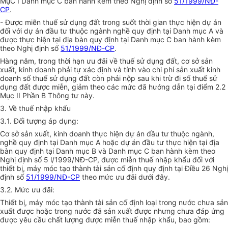
MụC I Danh mục C ban hành kèm theo Nghị định số
51/1999/NĐ-
CP
.
- Được miễn thuế sử dụng đất trong suốt thời gian thực hiện dự án
đối với dự án đầu tư thuộc ngành nghề quy định tại Danh mục A và
được thực hiện tại địa bàn quy định tại Danh mục C ban hành kèm
theo Nghị định số
51/1999/NĐ-CP
.
Hàng năm, trong thời hạn ưu đãi về thuế sử dụng đất, cơ sở sản
xuất, kinh doanh phải tự xác định và tính vào chi phí sản xuất kinh
doanh số thuế sử dụng đất còn phải nộp sau khi trừ đi số thuế sử
dụng đất được miễn, giảm theo các mức đã hướng dẫn tại điểm 2.2
Mục II Phần B Thông tư này.
3. Về thuế nhập khẩu
3
.
1. Đối tượng áp dụng:
Cơ sở sản xuất, kinh doanh thực hiện dự án đầu tư thuộc ngành,
nghề quy định tại Danh mục A hoặc dự án đầu tư thực hiện tại địa
bàn quy định tại Danh mục B và Danh mục C ban hành kèm theo
Nghị định số 5 l/1999/NĐ-CP, được miễn thuế nhập khẩu đối với
thiết bị, máy móc tạo thành tài sản cố định quy định tại Điều 26 Nghị
định số
51/1999/NĐ-CP
theo mức ưu đãi dưới đây.
3.2. Mức ưu đãi:
Thiết bị, máy móc tạo thành tài sản cố định loại trong nước chưa sản
xuất được hoặc trong nước đã sản xuất được nhưng chưa đáp ứng
được yêu cầu chất lượng được miễn thuế nhập khẩu, bao gồm: