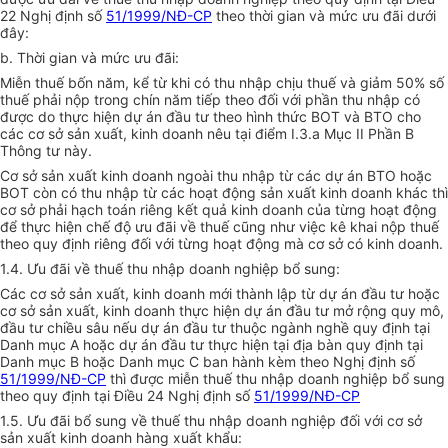
22 Nghị định số
51/1999/NĐ-CP
theo thời gian và mức ưu đãi dưới
đây:
b. Thời gian và mức ưu đãi:
Miễn thuế bốn năm, kể từ khi có thu nhập chịu thuế và giảm 50% số
thuế phải nộp trong chín năm tiếp theo đối với phần thu nhập có
được do thực hiện dự án đầu tư theo hình thức BOT và BTO cho
các cơ sở sản xuất, kinh doanh nêu tại điểm I.3.a Mục II Phần B
Thông tư này.
Cơ sở sản xuất kinh doanh ngoài thu nhập từ các dự án BTO hoặc
BOT còn có thu nhập từ các hoạt động sản xuất kinh doanh khác thì
cơ sở phải hạch toán riêng kết quả kinh doanh của từng hoạt động
để thực hiện chế độ ưu đãi về thuế cũng như việc kê khai nộp thuế
theo quy định riêng đối với từng hoạt động mà cơ sở có kinh doanh.
1.4. Ưu đãi về thuế thu nhập doanh nghiệp bổ sung:
Các cơ sở sản xuất, kinh doanh mới thành lập từ dự án đầu tư hoặc
cơ sở sản xuất, kinh doanh thực hiện dự án đầu tư mở rộng quy mô,
đầu tư chiều sâu nếu dự án đầu tư thuộc ngành nghề quy định tại
Danh mục A hoặc dự án đầu tư thực hiện tại địa bàn quy định tại
Danh mục B hoặc Danh mục C ban hành kèm theo Nghị định số
51/1999/NĐ-CP
thì được miễn thuế thu nhập doanh nghiệp bổ sung
theo quy định tại Điều 24 Nghị định số
51/1999/NĐ-CP
1.5. Ưu đãi bổ sung về thuế thu nhập doanh nghiệp đối với cơ sở
sản xuất kinh doanh hàng xuất khẩu: