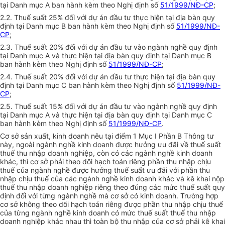
tại Danh mục A ban hành kèm theo Nghị định số
51/1999/NĐ-CP
;
2.2. Thuế suất 25% đối với dự án đầu tư thực hiện tại địa bàn quy
định tại Danh mục B ban hành kèm theo Nghị định số
51/1999/NĐ-
CP
;
2.3. Thuế suất 20% đối với dự án đầu tư vào ngành nghề quy định
tại Danh mục A và thực hiện tại địa bàn quy định tại Danh mục B
ban hành kèm theo Nghị định số
51/1999/NĐ-CP
;
2.4. Thuế suất 20% đối với dự án đầu tư thực hiện tại địa bàn quy
định tại Danh mục C ban hành kèm theo Nghị định số
51/1999/NĐ-
CP
;
2.5. Thuế suất 15% đối với dự án đầu tư vào ngành nghề quy định
tại Danh mục A và thực hiện tại địa bàn quy định tại Danh mục C
ban hành kèm theo Nghị định số
51/1999/NĐ-CP
.
Cơ sở sản xuất, kinh doanh nêu tại điểm 1 Mục I Phần B Thông tư
này, ngoài ngành nghề kinh doanh được hưởng ưu đãi về thuế suất
thuế thu nhập doanh nghiệp, còn có các ngành nghề kinh doanh
khác, thì cơ sở phải theo dõi hạch toán riêng phần thu nhập chịu
thuế của ngành nghề được hưởng thuế suất ưu đãi với phần thu
nhập chịu thuế của các ngành nghề kinh doanh khác và kê khai nộp
thuế thu nhập doanh nghiệp riêng theo đúng các mức thuế suất quy
định đối với từng ngành nghề mà cơ sở có kinh doanh. Trường hợp
cơ sở không theo dõi hạch toán riêng được phần thu nhập chịu thuế
của từng ngành nghề kinh doanh có mức thuế suất thuế thu nhập
doanh nghiệp khác nhau thì toàn bộ thu nhập của cơ sở phải kê khai