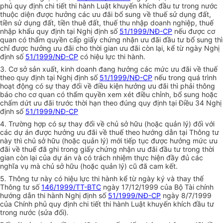
phủ quy định chi tiết thi hành Luật khuyến khích đầu tư trong nước
thuộc diện được hưởng các ưu đãi bổ sung về thuế sử dụng đất,
tiền sử dụng đất, tiền thuê đất, thuế thu nhập doanh nghiệp, thuế
nhập khẩu quy định tại Nghị định số
51/1999/NĐ-CP
nếu được cơ
quan có thẩm quyền cấp giấy chứng nhận ưu đãi đầu tư bổ sung thì
chỉ được hưởng ưu đãi cho thời gian ưu đãi còn lại, kể từ ngày Nghị
định số
51/1999/NĐ-CP
có hiệu lực thi hành.
3. Cơ sở sản xuất, kinh doanh đang hưởng các mức ưu đãi về thuế
theo quy định tại Nghị định số
51/1999/NĐ-CP
nếu trong quá trình
hoạt động có sự thay đổi về điều kiện hưởng ưu đãi thì phải thông
báo cho cơ quan có thẩm quyền xem xét điều chỉnh, bổ sung hoặc
chấm dứt ưu đãi trước thời hạn theo đúng quy định tại Điều 34 Nghị
định số
51/1999/NĐ-CP
4. Trường hợp có sự thay đổi về chủ sở hữu (hoặc quản lý) đối với
các dự án được hưởng ưu đãi về thuế theo hướng dẫn tại Thông tư
này thì chủ sở hữu (hoặc quản lý) mới tiếp tục được hưởng mức ưu
đãi về thuế đã ghi trong giấy chứng nhận ưu đãi đầu tư trong thời
gian còn lại của dự án và có trách nhiệm thực hiện đầy đủ các
nghĩa vụ mà chủ sở hữu (hoặc quản lý) cũ đã cam kết.
5
.
Thông tư này có hiệu lực thi hành kể từ ngày ký và thay thế
Thông tư số
146/1999/TT-BTC
ngày 17/12/1999 của Bộ Tài chính
hướng dẫn thi hành Nghị định số
51/1999/NĐ-CP
ngày 8/7/1999
của Chính phủ quy định chi tiết thi hành Luật khuyến khích đầu tư
trong nước (sửa đổi)
.