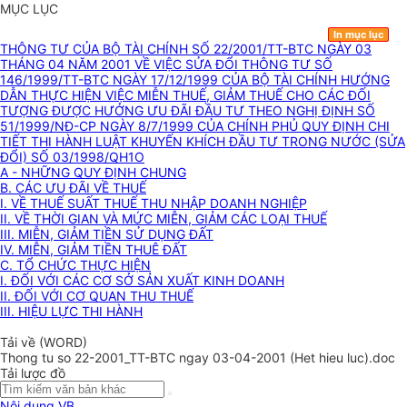
MỤC LỤC
In mục lục
THÔNG TƯ CỦA BỘ TÀI CHÍNH SỐ 22/2001/TT-BTC NGÀY 03
THÁNG 04 NĂM 2001 VỀ VIỆC SỬA ĐỔI THÔNG TƯ SỐ
146/1999/TT-BTC NGÀY 17/12/1999 CỦA BỘ TÀI CHÍNH HƯỚNG
DẪN THỰC HIỆN VIỆC MIỄN THUẾ, GIẢM THUẾ CHO CÁC ĐỐI
TƯỢNG ĐƯỢC HƯỞNG ƯU ĐÃI ĐẦU TƯ THEO NGHỊ ĐỊNH SỐ
51/1999/NĐ-CP NGÀY 8/7/1999 CỦA CHÍNH PHỦ QUY ĐỊNH CHI
TIẾT THI HÀNH LUẬT KHUYẾN KHÍCH ĐẦU TƯ TRONG NƯỚC (SỬA
ĐỔI) SỐ 03/1998/QH1O
A - NHỮNG QUY ĐỊNH CHUNG
B. CÁC ƯU ĐÃI VỀ THUẾ
I. VỀ THUẾ SUẤT THUẾ THU NHẬP DOANH NGHIỆP
II. VỀ THỜI GIAN VÀ MỨC MIỄN, GIẢM CÁC LOẠI THUẾ
III. MIỄN, GIẢM TIỀN SỬ DỤNG ĐẤT
IV. MIỄN, GIẢM TIỀN THUÊ ĐẤT
C. TỔ CHỨC THỰC HIỆN
I. ĐỐI VỚI CÁC CƠ SỞ SẢN XUẤT KINH DOANH
II. ĐỐI VỚI CƠ QUAN THU THUẾ
III. HIỆU LỰC THI HÀNH
Tải về (WORD)
Thong tu so 22-2001_TT-BTC ngay 03-04-2001 (Het hieu luc).doc
Tải lược đồ
Nội dung VB