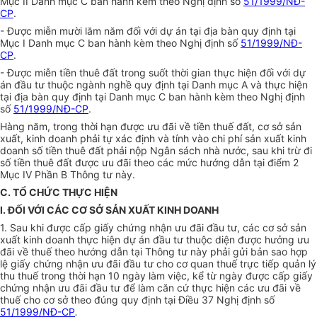
Mục II Danh mục C ban hành kèm theo Nghị định số
51/1999/NĐ-
CP
.
- Được miễn mười lăm năm đối với dự án tại địa bàn quy định tại
Mục I Danh mục C ban hành kèm theo Nghị định số
51/1999/NĐ-
CP
.
- Được miễn tiền thuê đất trong suốt thời gian thực hiện đối với dự
án đầu tư thuộc ngành nghề quy định tại Danh mục A và thực hiện
tại địa bàn quy định tại Danh mục C ban hành kèm theo Nghị định
số
51/1999/NĐ-CP
.
Hàng năm, trong thời hạn được ưu đãi về tiền thuế đất, cơ sở sản
xuất, kinh doanh phải tự xác định và tính vào chi phí sản xuất kinh
doanh số tiền thuê đất phải nộp Ngân sách nhà nước, sau khi trừ đi
số tiền thuê đất được ưu đãi theo các mức hướng dẫn tại điểm 2
Mục IV Phần B Thông tư này.
C. TỔ CHỨC THỰC HIỆN
I. ĐỐI VỚI CÁC CƠ SỞ SẢN XUẤT KINH DOANH
1. Sau khi được cấp
giấy chứng nhận ưu đãi đầu tư, các cơ sở sản
xuất kinh doanh thực hiện dự án đầu tư thuộc diện được hưởng ưu
đãi về thuế theo hướng dẫn tại Thông tư này phải gửi bản sao hợp
lệ giấy chứng nhận ưu đãi đầu tư cho cơ quan thuế trực tiếp quản lý
thu thuế trong thời hạn 10 ngày làm việc, kể từ ngày được cấp giấy
chứng nhận ưu đãi đầu tư để làm căn cứ thực hiện các ưu đãi về
thuế cho cơ sở theo đúng quy định tại Điều 37 Nghị định số
51/1999/NĐ-CP
.