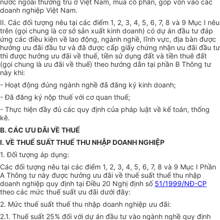
nước ngoài thường trú ở Việt Nam, mua cổ phần, góp vốn vào các
doanh nghiệp Việt Nam.
II. Các đối tượng nêu tại các điểm 1, 2, 3, 4, 5, 6, 7, 8 và 9 Mục I nêu
trên (gọi chung là cơ sở sản xuất kinh doanh) có dự án đầu tư đáp
ứng các điều kiện về lao động, ngành nghề, lĩnh vực, địa bàn được
hưởng ưu đãi đầu tư và đã được cấp giấy chứng nhận ưu đãi đầu tư
thì được hưởng ưu đãi về thuế, tiền sử dụng đất và tiền thuê đất
(gọi chung là ưu đãi về thuế) theo hướng dẫn tại phần B Thông tư
này khi:
- Hoạt động đúng ngành nghề đã đăng ký kinh doanh;
- Đã đăng ký nộp thuế với cơ quan thuế;
- Thực hiện đầy đủ các quy định của pháp luật về kế toán, thống
kê.
B. CÁC ƯU ĐÃI VỀ THUẾ
I. VỀ THUẾ SUẤT THUẾ THU NHẬP DOANH NGHIỆP
1. Đối tượng áp dụng:
Các đối tượng nêu tại các điểm 1, 2, 3, 4, 5, 6, 7, 8 và 9 Mục I Phần
A Thông tư này được hưởng ưu đãi về thuế suất thuế thu nhập
doanh nghiệp quy định tại Điều 20 Nghị định số
51/1999/NĐ-CP
theo các mức thuế suất ưu đãi dưới đây:
2. Mức thuế suất thuế thu nhập doanh nghiệp ưu đãi:
2.1. Thuế suất 25% đối với dự án đầu tư vào ngành nghề quy định