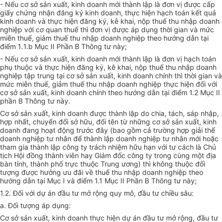
- Nếu cơ sở sản xuất, kinh doanh mới thành lập là đơn vị được cấp
giấy chứng nhận đăng ký kinh doanh, thực hiện hạch toán kết quả
kinh doanh và thực hiện đăng ký, kê khai, nộp thuế thu nhập doanh
nghiệp với cơ quan thuế thì đơn vị được áp dụng thời gian và mức
miễn thuế, giảm thuế thu nhập doanh nghiệp theo hướng dẫn tại
điểm 1
.
1.b Mục II Phần B Thông tư này;
- Nếu cơ sở sản xuất, kinh doanh mới thành lập là đơn vị hạch toán
phụ thuộc và thực hiện đăng ký, kê khai, nộp thuế thu nhập doanh
nghiệp tập trung tại cơ sở sản xuất, kinh doanh chính thì thời gian và
mức miễn thuế, giảm thuế thu nhập doanh nghiệp thực hiện đối với
cơ sở sản xuất, kinh doanh chính theo hướng dẫn tại điểm 1.2 Mục II
phần B Thông tư này.
Cơ sở sản xuất, kinh doanh được thành lập do chia, tách, sáp nhập,
hợp nhất, chuyển đổi sở hữu, đổi tên từ những cơ sở sản xuất, kinh
doanh đang hoạt động trước đây (bao gồm cả trường hợp giải thể
doanh nghiệp tư nhân để thành lập doanh nghiệp tư nhân mới hoặc
tham gia thành lập công ty trách nhiệm hữu hạn với tư cách là Chủ
tịch Hội đồng thành viên hay Giám đốc công ty trong cùng một địa
bàn tỉnh, thành phố trực thuộc Trung ương) thì không thuộc đối
tượng được hưởng ưu đãi về thuế thu nhập doanh nghiệp theo
hướng dẫn tại Mục I và điểm 1.1 Mục II Phần B Thông tư này;
1.2. Đối với dự án đầu tư mở rộng quy mô, đầu tư chiều sâu:
a. Đối tượng áp dụng:
Cơ sở sản xuất, kinh doanh thực hiện dự án đầu tư mở rộng, đầu tư