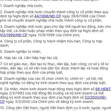
1. Doanh nghiệp nhà nước;
2. Doanh nghiệp nhà nước chuyển thành công ty cổ phần theo quy
định tại Nghị định số
44/1998/NĐ-CP
ngày 29/6/1998 của Chính
phủ về chuyển doanh nghiệp nhà nước thành công ty cổ phần;
3. Doanh nghiệp nhà nước giao cho tập thể người lao động, bán cho
tập thể, cá nhân hoặc pháp nhân theo quy định tại Nghị định số
l
03/1999/NĐ-CP
ngày 10/9/1999 của Chính phủ;
4. Công ty cổ phần, Công ty trách nhiệm hữu hạn, Công ty hợp
danh;
5. Doanh nghiệp tư nhân,
6. Hợp tác xã, Liên hiệp hợp tác xã;
7. Cơ sở giáo dục, đào tạo tư thục, dân lập, bán công; cơ sở y tế tư
nhân, dân lập; cơ sở văn hoá dân tộc được thành lập và hoạt động
hợp pháp theo quy định của pháp luật,
8. Doanh nghiệp của các tổ chức chính trị, chính trị - xã hội, hội
nghề nghiệp có đăng ký kinh doanh theo quy định của pháp luật;
9. Cá nhân, nhóm kinh doanh hoạt động theo Nghị định số
66-HĐBT
ngày 2/3/1992 của Hội đồng Bộ trưởng và hộ kinh doanh cá thể
đăng ký kinh doanh theo quy định của Nghị định số
02/2000/NĐ-
CP
ngày 3/2/2000 của Chính phủ về đăng ký kinh doanh;
10. Công dân Việt Nam, người Việt Nam định cư ở nước ngoài, người