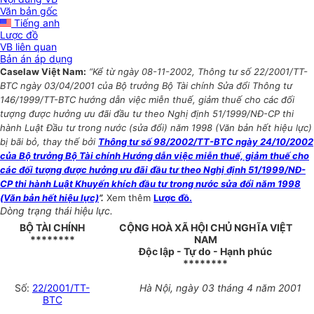
Văn bản gốc
Tiếng anh
Lược đồ
VB liên quan
Bản án áp dụng
Caselaw Việt Nam:
“Kể từ ngày 08-11-2002, Thông tư số 22/2001/TT-
BTC ngày 03/04/2001 của Bộ trưởng Bộ Tài chính Sửa đổi Thông tư
146/1999/TT-BTC hướng dẫn việc miễn thuế, giảm thuế cho các đối
tượng được hưởng ưu đãi đầu tư theo Nghị định 51/1999/NĐ-CP thi
hành Luật Đầu tư trong nước (sửa đổi) năm 1998 (Văn bản hết hiệu lực)
bị bãi bỏ, thay thế bởi
Thông tư số 98/2002/TT-BTC ngày 24/10/2002
của Bộ trưởng Bộ Tài chính Hướng dẫn việc miễn thuế, giảm thuế cho
các đối tượng được hưởng ưu đãi đầu tư theo Nghị định 51/1999/NĐ-
CP thi hành Luật Khuyến khích đầu tư trong nước sửa đổi năm 1998
(Văn bản hết hiệu lực)
”.
Xem thêm
Lược đồ.
Dòng trạng thái hiệu lực.
BỘ TÀI CHÍNH
CỘNG HOÀ XÃ HỘI CHỦ NGHĨA VIỆT
********
NAM
Độc lập - Tự do - Hạnh phúc
********
Số:
22/2001/TT-
Hà Nội, ngày 03 tháng 4 năm 2001
BTC