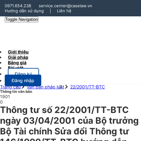
0971.654.238
service.center@caselaw.vn
Hướng dẫn sử dụng
|
Liên hệ
Toggle Navigation
Giới thiệu
Giải pháp
Bảng giá
Bài viết
Đăng ký
Đăng nhập
Trang chủ
Văn bản pháp luật
22/2001/TT-BTC
Thông tin văn bản
1901
0
Thông tư số 22/2001/TT-BTC
ngày 03/04/2001 của Bộ trưởng
Bộ Tài chính Sửa đổi Thông tư