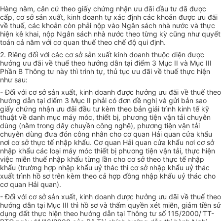
Hàng năm, căn cứ theo giấy chứng nhận ưu đãi đầu tư đã được
cấp, cơ sở sản xuất, kinh doanh tự xác định các khoản được ưu đãi
về thuế, các khoản còn phải nộp vào Ngân sách nhà nước và thực
hiện kê khai, nộp Ngân sách nhà nước theo từng kỳ cũng như quyết
toán cả năm với cơ quan thuế theo chế độ qui định.
2. Riêng đối với các cơ sở sản xuất kinh doanh thuộc diện được
hưởng ưu đãi về thuế theo hướng dẫn tại điểm 3 Mục II và Mục III
Phần B Thông tư này thì trình tự, thủ tục ưu đãi về thuế thực hiện
như sau:
- Đối với cơ sở sản xuất, kinh doanh được hưởng ưu đãi về thuế theo
hướng dẫn tại điểm 3 Mục II phải có đơn đề nghị và gửi bản sao
giấy chứng nhận ưu đãi đầu tư kèm theo bản giải trình kinh tế kỹ
thuật về danh mục máy móc, thiết bị, phương tiện vận tải chuyên
dùng (nằm trong dây chuyền công nghệ), phương tiện vận tải
chuyên dùng đưa đón công nhân cho cơ quan Hải quan cửa khẩu
nơi cơ sở thực tế nhập khẩu. Cơ quan Hải quan cửa khẩu nơi cơ sở
nhập khẩu các loại máy móc thiết bị phương tiện vận tải, thực hiện
việc miễn thuế nhập khẩu từng lần cho cơ sở theo thực tế nhập
khẩu (trường hợp nhập khẩu uỷ thác thì cơ sở nhập khẩu uỷ thác
xuất trình hồ sơ trên kèm theo cả hợp đồng nhập khẩu uỷ thác cho
cơ quan Hải quan).
- Đối với cơ sở sản xuất, kinh doanh được hưởng ưu đãi về thuế theo
hướng dẫn tại Mục III thì hồ sơ và thẩm quyền xét miễn, giảm tiền sử
dụng đất thực hiện theo hướng dẫn tại Thông tư số 115/2000/'TT-