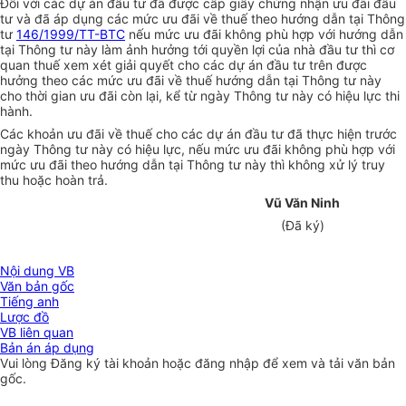
Đối với các dự án đầu tư đã được cấp giấy chứng nhận ưu đãi đầu
tư và đã áp dụng các mức ưu đãi về thuế theo hướng dẫn tại Thông
tư
146/1999/TT-BTC
nếu mức ưu đãi không phù hợp với hướng dẫn
tại Thông tư này làm ảnh hưởng tới quyền lợi của nhà đầu tư thì cơ
quan thuế xem xét giải quyết cho các dự án đầu tư trên được
hưởng theo các mức ưu đãi về thuế hướng dẫn tại Thông tư này
cho thời gian ưu đãi còn lại, kể từ ngày Thông tư này có hiệu lực thi
hành.
Các khoản ưu đãi về thuế cho các dự án đầu tư đã thực hiện trước
ngày Thông tư này có hiệu lực, nếu mức ưu đãi không phù hợp với
mức ưu đãi theo hướng dẫn tại Thông tư này thì không xử lý truy
thu hoặc hoàn trả.
Vũ Văn Ninh
(Đã ký)
Nội dung VB
Văn bản gốc
Tiếng anh
Lược đồ
VB liên quan
Bản án áp dụng
Vui lòng
Đăng ký
tài khoản hoặc
đăng nhập
để xem và tải văn bản
gốc.