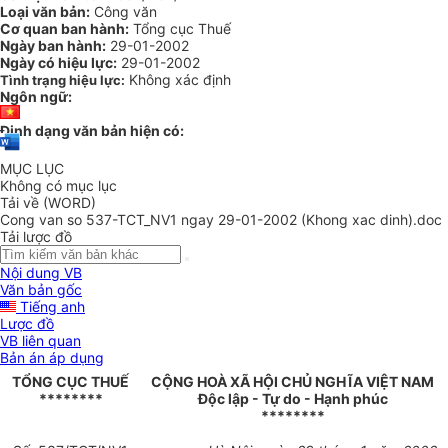
Loại văn bản:
Công văn
Cơ quan ban hành:
Tổng cục Thuế
Ngày ban hành:
29-01-2002
Ngày có hiệu lực:
29-01-2002
Không xác định
Tình trạng hiệu lực:
Ngôn ngữ:
Định dạng văn bản hiện có:
MỤC LỤC
Không có mục lục
Tải về (WORD)
Cong van so 537-TCT_NV1 ngay 29-01-2002 (Khong xac dinh).doc
Tải lược đồ
Nội dung VB
Văn bản gốc
Tiếng anh
Lược đồ
VB liên quan
Bản án áp dụng
TỔNG CỤC THUẾ
CỘNG HOÀ XÃ HỘI CHỦ NGHĨA VIỆT NAM
********
Độc lập - Tự do - Hạnh phúc
********