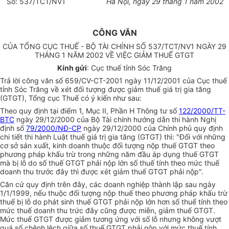
Số: 537/TCT/NV1
Hà Nội, ngày 29 tháng 1 năm 2002
CÔNG VĂN
CỦA TỔNG CỤC THUẾ - BỘ TÀI CHÍNH SỐ 537/TCT/NV1 NGÀY 29
THÁNG 1 NĂM 2002 VỀ VIỆC GIẢM THUẾ GTGT
Kính gửi
: Cục thuế tỉnh Sóc Trăng
Trả lời công văn số 659/CV-CT-2001 ngày 11/12/2001 của Cục thuế
tỉnh Sóc Trăng về xét đối tượng được giảm thuế giá trị gia tăng
(GTGT), Tổng cục Thuế có ý kiến như sau:
Theo quy định tại điểm 1, Mục II, Phần H Thông tư số
122/2000/TT-
BTC
ngày 29/12/2000 của Bộ Tài chính hướng dẫn thi hành Nghị
định số
79/2000/NĐ-CP
ngày 29/12/2000 của Chính phủ quy định
chi tiết thi hành Luật thuế giá trị gia tăng (GTGT) thì: "Đối với những
cơ sở sản xuất, kinh doanh thuộc đối tượng nộp thuế GTGT theo
phương pháp khấu trừ trong những năm đầu áp dụng thuế GTGT
mà bị lỗ do số thuế GTGT phải nộp lớn số thuế tính theo mức thuế
doanh thu trước đây thì được xét giảm thuế GTGT phải nộp".
Căn cứ quy định trên đây, các doanh nghiệp thành lập sau ngày
1/1/1999, nếu thuộc đối tượng nộp thuế theo phương pháp khấu trừ
thuế bị lỗ do phát sinh thuế GTGT phải nộp lớn hơn số thuế tính theo
mức thuế doanh thu trức đây cũng được miễn, giảm thuế GTGT.
Mức thuế GTGT được giảm tương ứng với số lỗ nhưng không vượt
quá số chênh lệch giữa số thuế GTGT phải nộp với mức thuế tính