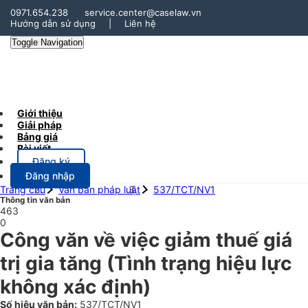
0971.654.238
service.center@caselaw.vn
Hướng dẫn sử dụng
|
Liên hệ
Toggle Navigation
Giới thiệu
Giải pháp
Bảng giá
Bài viết
Đăng ký
Đăng nhập
Trang chủ
Văn bản pháp luật
537/TCT/NV1
Thông tin văn bản
463
0
Công văn về việc giảm thuế giá
trị gia tăng
(Tình trạng hiệu lực
không xác định)
Số hiệu văn bản:
537/TCT/NV1