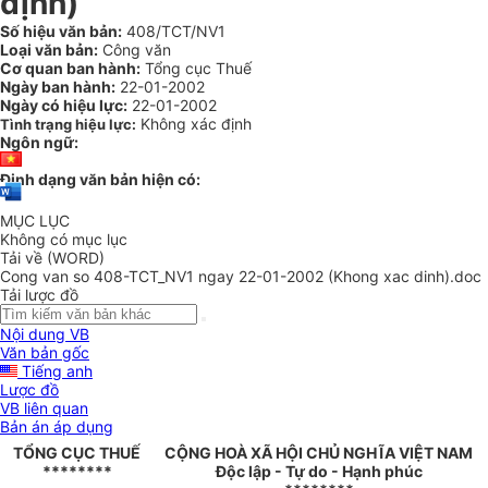
định)
Số hiệu văn bản:
408/TCT/NV1
Loại văn bản:
Công văn
Cơ quan ban hành:
Tổng cục Thuế
Ngày ban hành:
22-01-2002
Ngày có hiệu lực:
22-01-2002
Không xác định
Tình trạng hiệu lực:
Ngôn ngữ:
Định dạng văn bản hiện có:
MỤC LỤC
Không có mục lục
Tải về (WORD)
Cong van so 408-TCT_NV1 ngay 22-01-2002 (Khong xac dinh).doc
Tải lược đồ
Nội dung VB
Văn bản gốc
Tiếng anh
Lược đồ
VB liên quan
Bản án áp dụng
TỔNG CỤC THUẾ
CỘNG HOÀ XÃ HỘI CHỦ NGHĨA VIỆT NAM
********
Độc lập - Tự do - Hạnh phúc