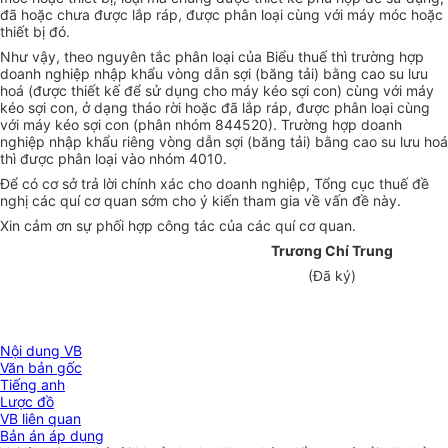
đã hoặc chưa được lắp ráp, được phân loại cùng với máy móc hoặc
thiết bị đó.
Như vậy, theo nguyên tắc phân loại của Biểu thuế thì trường hợp
doanh nghiệp nhập khẩu vòng dẫn sợi (băng tải) bằng cao su lưu
hoá (được thiết kế để sử dụng cho máy kéo sợi con) cùng với máy
kéo sợi con, ở dạng tháo rời hoặc đã lắp ráp, được phân loại cùng
với máy kéo sợi con (phân nhóm 844520). Trường hợp doanh
nghiệp nhập khẩu riêng vòng dẫn sợi (băng tải) bằng cao su lưu hoá
thì được phân loại vào nhóm 4010.
Để có cơ sở trả lời chính xác cho doanh nghiệp, Tổng cục thuế đề
nghị các quí cơ quan sớm cho ý kiến tham gia về vấn đề này.
Xin cảm ơn sự phối hợp công tác của các quí cơ quan.
Trương Chí Trung
(Đã ký)
Nội dung VB
Văn bản gốc
Tiếng anh
Lược đồ
VB liên quan
Bản án áp dụng