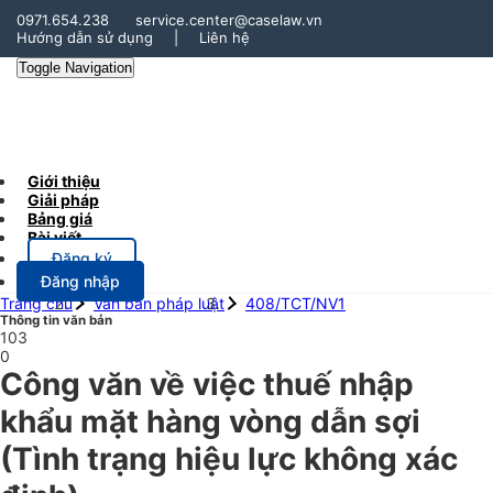
0971.654.238
service.center@caselaw.vn
Hướng dẫn sử dụng
|
Liên hệ
Toggle Navigation
Giới thiệu
Giải pháp
Bảng giá
Bài viết
Đăng ký
Đăng nhập
Trang chủ
Văn bản pháp luật
408/TCT/NV1
Thông tin văn bản
103
0
Công văn về việc thuế nhập
khẩu mặt hàng vòng dẫn sợi
(Tình trạng hiệu lực không xác