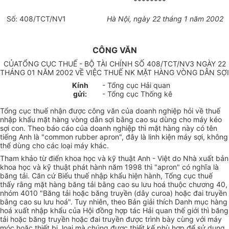
********
Số: 408/TCT/NV1
Hà Nội, ngày 22 tháng 1 năm 2002
CÔNG VĂN
CỦATỔNG CỤC THUẾ - BỘ TÀI CHÍNH SỐ 408/TCT/NV3 NGÀY 22
THÁNG 01 NĂM 2002 VỀ VIỆC THUẾ NK MẶT HÀNG VÒNG DẪN SỢI
Kính
- Tổng cục Hải quan
gửi:
- Tổng cục Thống kê
Tổng cục thuế nhận được công văn của doanh nghiệp hỏi về thuế
nhập khẩu mặt hàng vòng dẫn sợi bằng cao su dùng cho máy kéo
sợi con. Theo báo cáo của doanh nghiệp thì mặt hàng này có tên
tiếng Anh là "common rubber apron", đây là linh kiện máy sợi, không
thể dùng cho các loại máy khác.
Tham khảo từ điển khoa học và kỹ thuật Anh - Việt do Nhà xuất bản
khoa học và kỹ thuật phát hành năm 1998 thì "apron" có nghĩa là
băng tải. Căn cứ Biểu thuế nhập khẩu hiện hành, Tổng cục thuế
thấy rằng mặt hàng băng tải bằng cao su lưu hoá thuộc chương 40,
nhóm 4010 "Băng tải hoặc băng truyền (dây curoa) hoặc đai truyền
bằng cao su lưu hoá". Tuy nhiên, theo Bản giải thích Danh mục hàng
hoá xuất nhập khẩu của Hội đồng hợp tác Hải quan thế giới thì băng
tải hoặc băng truyền hoặc đai truyền được trình bày cùng với máy
móc hoặc thiết bị, loại mà chúng được thiết kế phù hợp để sử dụng,