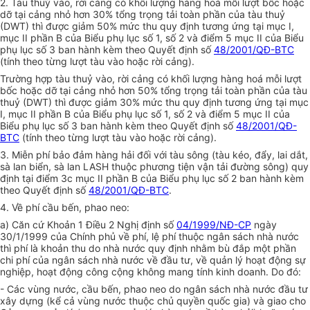
2. Tàu thuỷ vào, rời cảng có khối lượng hàng hoá mỗi lượt bốc hoặc
dỡ tại cảng nhỏ hơn 30% tổng trọng tải toàn phần của tàu thuỷ
(DWT) thì được giảm 50% mức thu quy định tương ứng tại mục I,
mục II phần B của Biểu phụ lục số 1, số 2 và điểm 5 mục II của Biểu
phụ lục số 3 ban hành kèm theo Quyết định số
48/2001/QĐ-BTC
(tính theo từng lượt tàu vào hoặc rời cảng).
Trường hợp tàu thuỷ vào, rời cảng có khối lượng hàng hoá mỗi lượt
bốc hoặc dỡ tại cảng nhỏ hơn 50% tổng trọng tải toàn phần của tàu
thuỷ (DWT) thì được giảm 30% mức thu quy định tương ứng tại mục
I, mục II phần B của Biểu phụ lục số 1, số 2 và điểm 5 mục II của
Biểu phụ lục số 3 ban hành kèm theo Quyết định số
48/2001/QĐ-
BTC
(tính theo từng lượt tàu vào hoặc rời cảng).
3. Miễn phí bảo đảm hàng hải đối với tàu sông (tàu kéo, đẩy, lai dắt,
sà lan biển, sà lan LASH thuộc phương tiện vận tải đường sông) quy
định tại điểm 3c mục II phần B của Biểu phụ lục số 2 ban hành kèm
theo Quyết định số
48/2001/QĐ-BTC
.
4. Về phí cầu bến, phao neo:
a) Căn cứ Khoản 1 Điều 2 Nghị định số
04/1999/NĐ-CP
ngày
30/1/1999 của Chính phủ về phí, lệ phí thuộc ngân sách nhà nước
thì phí là khoản thu do nhà nước quy định nhằm bù đắp một phần
chi phí của ngân sách nhà nước về đầu tư, về quản lý hoạt động sự
nghiệp, hoạt động công cộng không mang tính kinh doanh. Do đó:
- Các vùng nước, cầu bến, phao neo do ngân sách nhà nước đầu tư
xây dựng (kể cả vùng nước thuộc chủ quyền quốc gia) và giao cho