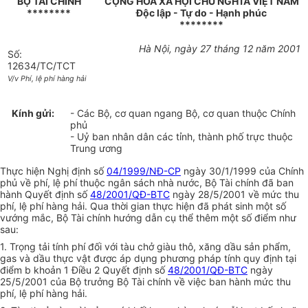
BỘ TÀI CHÍNH
CỘNG HOÀ XÃ HỘI CHỦ NGHĨA VIỆT NAM
********
Độc lập - Tự do - Hạnh phúc
********
Hà Nội, ngày 27 tháng 12 năm 2001
Số:
12634/TC/TCT
V/v Phí, lệ phí hàng hải
Kính gửi:
- Các Bộ, cơ quan ngang Bộ, cơ quan thuộc Chính
phủ
- Uỷ ban nhân dân các tỉnh, thành phố trực thuộc
Trung ương
Thực hiện Nghị định số
04/1999/NĐ-CP
ngày 30/1/1999 của Chính
phủ về phí, lệ phí thuộc ngân sách nhà nước, Bộ Tài chính đã ban
hành Quyết định số
48/2001/QĐ-BTC
ngày 28/5/2001 về mức thu
phí, lệ phí hàng hải. Qua thời gian thực hiện đã phát sinh một số
vướng mắc, Bộ Tài chính hướng dẫn cụ thể thêm một số điểm như
sau:
1. Trọng tải tính phí đối với tàu chở giàu thô, xăng dầu sản phẩm,
gas và dầu thực vật được áp dụng phương pháp tính quy định tại
điểm b khoản 1 Điều 2 Quyết định số
48/2001/QĐ-BTC
ngày
25/5/2001 của Bộ trưởng Bộ Tài chính về việc ban hành mức thu
phí, lệ phí hàng hải.