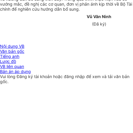
vướng mắc, đề nghị các cơ quan, đơn vị phản ánh kịp thời về Bộ Tài
chính để nghiên cứu hướng dẫn bổ sung.
Vũ Văn Ninh
(Đã ký)
Nội dung VB
Văn bản gốc
Tiếng anh
Lược đồ
VB liên quan
Bản án áp dụng
Vui lòng
Đăng ký
tài khoản hoặc
đăng nhập
để xem và tải văn bản
gốc.