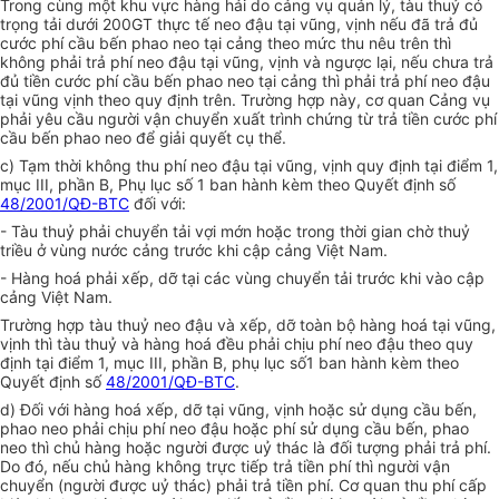
Trong cùng một khu vực hàng hải do cảng vụ quản lý, tàu thuỷ có
trọng tải dưới 200GT thực tế neo đậu tại vũng, vịnh nếu đã trả đủ
cước phí cầu bến phao neo tại cảng theo mức thu nêu trên thì
không phải trả phí neo đậu tại vũng, vịnh và ngược lại, nếu chưa trả
đủ tiền cước phí cầu bến phao neo tại cảng thì phải trả phí neo đậu
tại vũng vịnh theo quy định trên. Trường hợp này, cơ quan Cảng vụ
phải yêu cầu người vận chuyển xuất trình chứng từ trả tiền cước phí
cầu bến phao neo để giải quyết cụ thể.
c) Tạm thời không thu phí neo đậu tại vũng, vịnh quy định tại điểm 1,
mục III, phần B, Phụ lục số 1 ban hành kèm theo Quyết định số
48/2001/QĐ-BTC
đối với:
- Tàu thuỷ phải chuyển tải vợi mớn hoặc trong thời gian chờ thuỷ
triều ở vùng nước cảng trước khi cập cảng Việt Nam.
- Hàng hoá phải xếp, dỡ tại các vùng chuyển tải trước khi vào cập
cảng Việt Nam.
Trường hợp tàu thuỷ neo đậu và xếp, dỡ toàn bộ hàng hoá tại vũng,
vịnh thì tàu thuỷ và hàng hoá đều phải chịu phí neo đậu theo quy
định tại điểm 1, mục III, phần B, phụ lục số1 ban hành kèm theo
Quyết định số
48/2001/QĐ-BTC
.
d) Đối với hàng hoá xếp, dỡ tại vũng, vịnh hoặc sử dụng cầu bến,
phao neo phải chịu phí neo đậu hoặc phí sử dụng cầu bến, phao
neo thì chủ hàng hoặc người được uỷ thác là đối tượng phải trả phí.
Do đó, nếu chủ hàng không trực tiếp trả tiền phí thì người vận
chuyển (người được uỷ thác) phải trả tiền phí. Cơ quan thu phí cấp