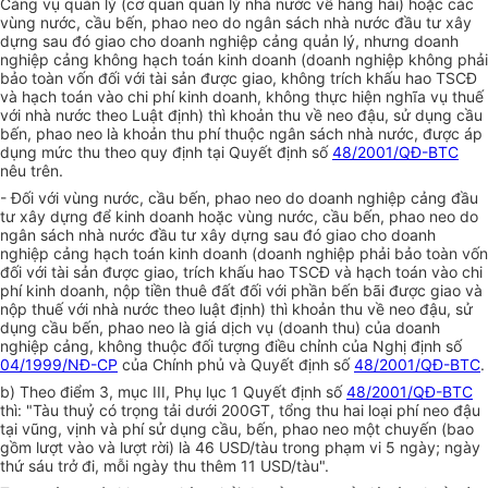
Cảng vụ quản lý (cơ quan quản lý nhà nước về hàng hải) hoặc các
vùng nước, cầu bến, phao neo do ngân sách nhà nước đầu tư xây
dựng sau đó giao cho doanh nghiệp cảng quản lý, nhưng doanh
nghiệp cảng không hạch toán kinh doanh (doanh nghiệp không phải
bảo toàn vốn đối với tài sản được giao, không trích khấu hao TSCĐ
và hạch toán vào chi phí kinh doanh, không thực hiện nghĩa vụ thuế
với nhà nước theo Luật định) thì khoản thu về neo đậu, sử dụng cầu
bến, phao neo là khoản thu phí thuộc ngân sách nhà nước, được áp
dụng mức thu theo quy định tại Quyết định số
48/2001/QĐ-BTC
nêu trên.
- Đối với vùng nước, cầu bến, phao neo do doanh nghiệp cảng đầu
tư xây dựng để kinh doanh hoặc vùng nước, cầu bến, phao neo do
ngân sách nhà nước đầu tư xây dựng sau đó giao cho doanh
nghiệp cảng hạch toán kinh doanh (doanh nghiệp phải bảo toàn vốn
đối với tài sản được giao, trích khấu hao TSCĐ và hạch toán vào chi
phí kinh doanh, nộp tiền thuê đất đối với phần bến bãi được giao và
nộp thuế với nhà nước theo luật định) thì khoản thu về neo đậu, sử
dụng cầu bến, phao neo là giá dịch vụ (doanh thu) của doanh
nghiệp cảng, không thuộc đối tượng điều chỉnh của Nghị định số
04/1999/NĐ-CP
của Chính phủ và Quyết định số
48/2001/QĐ-BTC
.
b) Theo điểm 3, mục III, Phụ lục 1 Quyết định số
48/2001/QĐ-BTC
thì: "Tàu thuỷ có trọng tải dưới 200GT, tổng thu hai loại phí neo đậu
tại vũng, vịnh và phí sử dụng cầu, bến, phao neo một chuyến (bao
gồm lượt vào và lượt rời) là 46 USD/tàu trong phạm vi 5 ngày; ngày
thứ sáu trở đi, mỗi ngày thu thêm 11 USD/tàu".