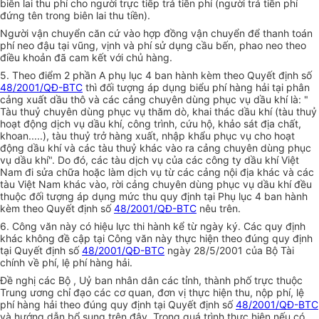
biên lai thu phí cho người trực tiếp trả tiền phí (người trả tiền phí
đứng tên trong biên lai thu tiền).
Người vận chuyển căn cứ vào hợp đồng vận chuyển để thanh toán
phí neo đậu tại vũng, vịnh và phí sử dụng cầu bến, phao neo theo
điều khoản đã cam kết với chủ hàng.
5. Theo điểm 2 phần A phụ lục 4 ban hành kèm theo Quyết định số
48/2001/QĐ-BTC
thì đối tượng áp dụng biểu phí hàng hải tại phân
cảng xuất dầu thô và các cảng chuyên dùng phục vụ dầu khí là: "
Tàu thuỷ chuyên dùng phục vụ thăm dò, khai thác dầu khí (tàu thuỷ
hoạt động dịch vụ dầu khí, công trình, cứu hộ, khảo sát địa chất,
khoan.....), tàu thuỷ trở hàng xuất, nhập khẩu phục vụ cho hoạt
động dầu khí và các tàu thuỷ khác vào ra cảng chuyên dùng phục
vụ dầu khí". Do đó, các tàu dịch vụ của các công ty dầu khí Việt
Nam đi sửa chữa hoặc làm dịch vụ từ các cảng nội địa khác và các
tàu Việt Nam khác vào, rời cảng chuyên dùng phục vụ dầu khí đều
thuộc đối tượng áp dụng mức thu quy định tại Phụ lục 4 ban hành
kèm theo Quyết định số
48/2001/QĐ-BTC
nêu trên.
6. Công văn này có hiệu lực thi hành kể từ ngày ký. Các quy định
khác không đề cập tại Công văn này thực hiện theo đúng quy định
tại Quyết định số
48/2001/QĐ-BTC
ngày 28/5/2001 của Bộ Tài
chính về phí, lệ phí hàng hải.
Đề nghị các Bộ , Uỷ ban nhân dân các tỉnh, thành phố trực thuộc
Trung ương chỉ đạo các cơ quan, đơn vị thực hiện thu, nộp phí, lệ
phí hàng hải theo đúng quy định tại Quyết định số
48/2001/QĐ-BTC
và hướng dẫn bổ sung trên đây. Trong quá trình thực hiện nếu có