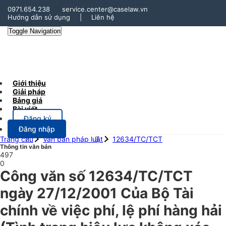
0971.654.238
service.center@caselaw.vn
Hướng dẫn sử dụng
|
Liên hệ
Toggle Navigation
Giới thiệu
Giải pháp
Bảng giá
Bài viết
Đăng ký
Đăng nhập
Trang chủ
Văn bản pháp luật
12634/TC/TCT
Thông tin văn bản
497
0
Công văn số 12634/TC/TCT
ngày 27/12/2001 Của Bộ Tài
chính về việc phí, lệ phí hàng hải