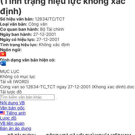
(Tình trạng hiệu lực không xác
định)
Số hiệu văn bản:
12634/TC/TCT
Loại văn bản:
Công văn
Cơ quan ban hành:
Bộ Tài chính
Ngày ban hành:
27-12-2001
Ngày có hiệu lực:
27-12-2001
Không xác định
Tình trạng hiệu lực:
Ngôn ngữ:
Định dạng văn bản hiện có:
MỤC LỤC
Không có mục lục
Tải về (WORD)
Cong van so 12634-TC_TCT ngay 27-12-2001 (Khong xac dinh).doc
Tải lược đồ
Nội dung VB
Văn bản gốc
Tiếng anh
Lược đồ
VB liên quan
Bản án áp dụng