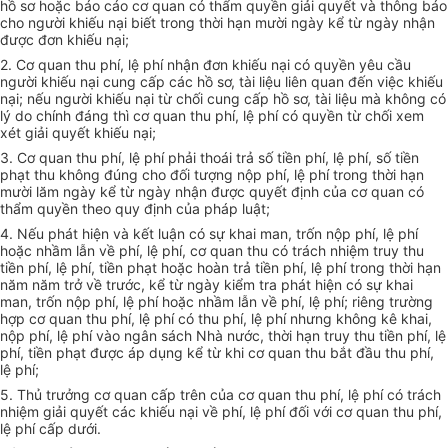
hồ sơ hoặc báo cáo cơ quan có thẩm quyền giải quyết và thông báo
cho người khiếu nại biết trong thời hạn mười ngày kể từ ngày nhận
được đơn khiếu nại;
2. Cơ quan thu phí, lệ phí nhận đơn khiếu nại có quyền yêu cầu
người khiếu nại cung cấp các hồ sơ, tài liệu liên quan đến việc khiếu
nại; nếu người khiếu nại từ chối cung cấp hồ sơ, tài liệu mà không có
lý do chính đáng thì cơ quan thu phí, lệ phí có quyền từ chối xem
xét giải quyết khiếu nại;
3. Cơ quan thu phí, lệ phí phải thoái trả số tiền phí, lệ phí, số tiền
phạt thu không đúng cho đối tượng nộp phí, lệ phí trong thời hạn
mười lăm ngày kể từ ngày nhận được quyết định của cơ quan có
thẩm quyền theo quy định của pháp luật;
4. Nếu phát hiện và kết luận có sự khai man, trốn nộp phí, lệ phí
hoặc nhầm lẫn về phí, lệ phí, cơ quan thu có trách nhiệm truy thu
tiền phí, lệ phí, tiền phạt hoặc hoàn trả tiền phí, lệ phí trong thời hạn
năm năm trở về trước, kể từ ngày kiểm tra phát hiện có sự khai
man, trốn nộp phí, lệ phí hoặc nhầm lẫn về phí, lệ phí; riêng trường
hợp cơ quan thu phí, lệ phí có thu phí, lệ phí nhưng không kê khai,
nộp phí, lệ phí vào ngân sách Nhà nước, thời hạn truy thu tiền phí, lệ
phí, tiền phạt được áp dụng kể từ khi cơ quan thu bắt đầu thu phí,
lệ phí;
5. Thủ trưởng cơ quan cấp trên của cơ quan thu phí, lệ phí có trách
nhiệm giải quyết các khiếu nại về phí, lệ phí đối với cơ quan thu phí,
lệ phí cấp dưới.