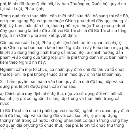
phí, lệ phí đã được Quốc hội, Ủy ban Thường vụ Quốc hội quy định
tại các Luật, Pháp lệnh;
Trong quá trình thực hiện, cần thiết phải sửa đổi, bổ sung thì các Bộ,
cơ quan ngang Bộ, cơ quan thuộc Chính phủ (dưới đây gọi chung là
Bộ), Uỷ ban nhân dân tỉnh, thành phố trực thuộc Trung ương (dưới
đây gọi chung là tỉnh) đề xuất với Bộ Tài chính để Bộ Tài chính tổng
hợp, trình Chính phủ xem xét quyết định;
Căn cứ vào các Luật, Pháp lệnh hiện hành có liên quan tới phí, lệ
phí, Chính phủ ban hành kèm theo Nghị định này Biểu danh mục phí,
lệ phí áp dụng thống nhất trong cả nước. Bộ Tài chính hướng dẫn
phạm vi áp dụng của từng loại phí, lệ phí trong danh mục ban hành
kèm theo Nghị định này;
Nghiêm cấm mọi tổ chức, cá nhân quy định chế độ thu và tổ chức
thu loại phí, lệ phí không thuộc danh mục quy định tại khoản này;
2. Thẩm quyền ban hành văn bản quy định chế độ thu, nộp và sử
dụng phí, lệ phí được phân cấp như sau:
a) Chính phủ quy định chế độ thu, nộp và sử dụng đối với một số
loại phí, lệ phí có nguồn thu lớn, tập trung và thực hiện trong cả
nước;
b) Bộ Tài chính chủ trì phối hợp với các Bộ, ngành liên quan quy định
chế độ thu, nộp và sử dụng đối với các loại phí, lệ phí áp dụng
thống nhất trong cả nước (không phân biệt cơ quan trung ương hay
cơ quan địa phương tổ chức thu), loại phí, lệ phí tổ chức thu trong