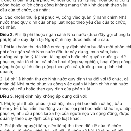
cộng hoặc lợi ích công cộng không mang tính kinh doanh theo yêu
cầu của tổ chức, cá nhân;
2. Các khoản thu lệ phí phục vụ công việc quản lý hành chính Nhà
nước theo quy định của pháp luật hoặc theo yêu cầu của tổ chức,
cá nhân.
Điều 2.
Phí, lệ phí thuộc ngân sách Nhà nước (dưới đây gọi chung là
phí, lệ phí) quy định tại Nghị định này được hiểu như sau:
1. Phí là khoản thu do Nhà nước quy định nhằm bù đắp một phần chi
phí của ngân sách Nhà nước đầu tư xây dựng, mua sắm, bảo
dưỡng và quản lý tài sản, tài nguyên hoặc chủ quyền quốc gia để
phục vụ các tổ chức, cá nhân hoạt động sự nghiệp, hoạt động công
cộng hoặc lợi ích công cộng theo yêu cầu, không mang tính kinh
doanh;
2. Lệ phí là khoản thu do Nhà nước quy định thu đối với tổ chức, cá
nhân để Nhà nước phục vụ công việc quản lý hành chính nhà nước
theo yêu cầu hoặc theo quy định của pháp luật.
Điều 3.
Nghị định này không áp dụng đối với:
1. Phí, lệ phí thuộc phúc lợi xã hội, như: phí bảo hiểm xã hội, bảo
hiểm y tế, bảo hiểm lao động và các loại phí bảo hiểm khác trực tiếp
phục vụ nhu cầu phúc lợi xã hội của người nộp và cộng đồng, được
quản lý theo quy định của pháp luật khác;
2. Phí (hoặc nguyệt liễm, niên liễm) thu theo điều lệ của tổ chức
chính trị, tổ chức chính trị - xã hội, tổ chức xã hội, tổ chức xã hội -