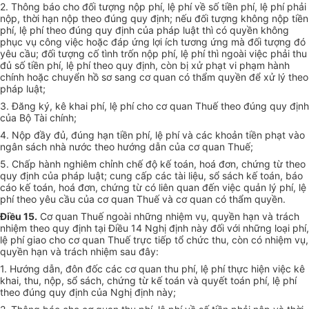
2. Thông báo cho đối tượng nộp phí, lệ phí về số tiền phí, lệ phí phải
nộp, thời hạn nộp theo đúng quy định; nếu đối tượng không nộp tiền
phí, lệ phí theo đúng quy định của pháp luật thì có quyền không
phục vụ công việc hoặc đáp ứng lợi ích tương ứng mà đối tượng đó
yêu cầu; đối tượng cố tình trốn nộp phí, lệ phí thì ngoài việc phải thu
đủ số tiền phí, lệ phí theo quy định, còn bị xử phạt vi phạm hành
chính hoặc chuyển hồ sơ sang cơ quan có thẩm quyền để xử lý theo
pháp luật;
3. Đăng ký, kê khai phí, lệ phí cho cơ quan Thuế theo đúng quy định
của Bộ Tài chính;
4. Nộp đầy đủ, đúng hạn tiền phí, lệ phí và các khoản tiền phạt vào
ngân sách nhà nước theo hướng dẫn của cơ quan Thuế;
5. Chấp hành nghiêm chỉnh chế độ kế toán, hoá đơn, chứng từ theo
quy định của pháp luật; cung cấp các tài liệu, sổ sách kế toán, báo
cáo kế toán, hoá đơn, chứng từ có liên quan đến việc quản lý phí, lệ
phí theo yêu cầu của cơ quan Thuế và cơ quan có thẩm quyền.
Điều 15.
Cơ quan Thuế ngoài những nhiệm vụ, quyền hạn và trách
nhiệm theo quy định tại Điều 14 Nghị định này đối với những loại phí,
lệ phí giao cho cơ quan Thuế trực tiếp tổ chức thu, còn có nhiệm vụ,
quyền hạn và trách nhiệm sau đây:
1. Hướng dẫn, đôn đốc các cơ quan thu phí, lệ phí thực hiện việc kê
khai, thu, nộp, sổ sách, chứng từ kế toán và quyết toán phí, lệ phí
theo đúng quy định của Nghị định này;