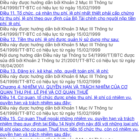
Điều này được hướng dẫn bởi Khoản 2 Mục III Thông tư
54/1999/TT-BTC có hiệu lực từ ngày 15/02/1999
Điều 11. Tổ chức, cá nhân thu phí, lệ phí nhất thiết phải cấp chứng
từ thu phí, lệ phí theo quy định của Bộ Tài chính cho người nộp tiền
phí, lệ phí.
Điều này được hướng dẫn bởi Khoản 3 Mục III Thông tư
54/1999/TT-BTC có hiệu lực từ ngày 15/02/1999
Điều 12. Tiền thu phí, lệ phí được quản lý sử dụng như sau:
Điều này được hướng dẫn bởi Khoản 5 Mục III Thông tư
54/1999/TT-BTC có hiệu lực từ ngày 15/02/1999
Nội dung hướng dẫn Điều này tại Thông tư 54/1999/TT/BTC được
sửa đổi bởi Khoản 2 Thông tư 21/2001/TT-BTC có hiệu lực từ ngày
18/04/2001
Điều 13. Đăng ký, kê khai, nộp, quyết toán phí, lệ phí:
Điều này được hướng dẫn bởi Khoản 6 Mục III Thông tư
54/1999/TT-BTC có hiệu lực từ ngày 15/02/1999
Chương 4: NHIỆM VỤ, QUYỀN HẠN VÀ TRÁCH NHIỆM CỦA CƠ
QUAN THU PHÍ, LỆ PHÍ VÀ CƠ QUAN THUẾ
Điều 14. Cơ quan, tổ chức được phép thu phí, lệ phí có nhiệm vụ,
quyền hạn và trách nhiệm sau đây:
Điều này được hướng dẫn bởi Khoản 1 Mục IV Thông tư
54/1999/TT-BTC có hiệu lực từ ngày 15/02/1999
Điều 15. Cơ quan Thuế ngoài những nhiệm vụ, quyền hạn và trách
nhiệm theo quy định tại Điều 14 Nghị định này đối với những loại phí,
lệ phí giao cho cơ quan Thuế trực tiếp tổ chức thu, còn có nhiệm vụ,
quyền hạn và trách nhiệm sau đây: