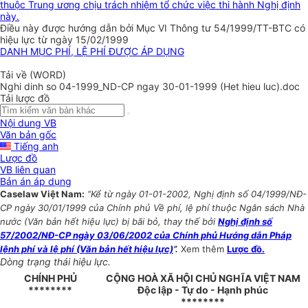
thuộc Trung ương chịu trách nhiệm tổ chức việc thi hành Nghị định
này.
Điều này được hướng dẫn bởi Mục VI Thông tư 54/1999/TT-BTC có
hiệu lực từ ngày 15/02/1999
DANH MỤC PHÍ, LỆ PHÍ ĐƯỢC ÁP DỤNG
Tải về (WORD)
Nghi dinh so 04-1999_ND-CP ngay 30-01-1999 (Het hieu luc).doc
Tải lược đồ
Nội dung VB
Văn bản gốc
Tiếng anh
Lược đồ
VB liên quan
Bản án áp dụng
Caselaw Việt Nam:
“Kể từ ngày 01-01-2002, Nghị định số 04/1999/NĐ-
CP ngày 30/01/1999 của Chính phủ Về phí, lệ phí thuộc Ngân sách Nhà
nước (Văn bản hết hiệu lực) bị bãi bỏ, thay thế bởi
Nghị định số
57/2002/NĐ-CP ngày 03/06/2002 của Chính phủ Hướng dẫn Pháp
lệnh phí và lệ phí (Văn bản hết hiệu lực)
”.
Xem thêm
Lược đồ.
Dòng trạng thái hiệu lực.
CHÍNH PHỦ
CỘNG HOÀ XÃ HỘI CHỦ NGHĨA VIỆT NAM
********
Độc lập - Tự do - Hạnh phúc
********