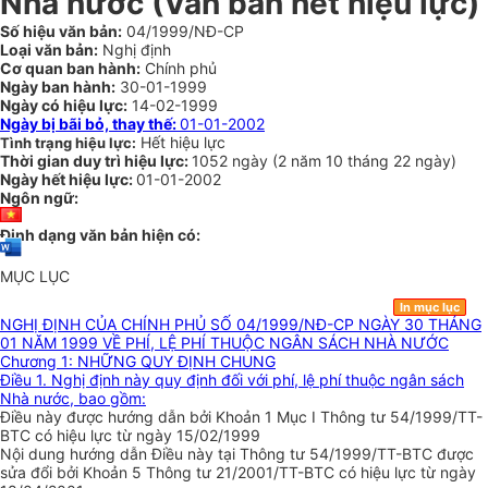
Nhà nước (Văn bản hết hiệu lực)
Số hiệu văn bản:
04/1999/NĐ-CP
Loại văn bản:
Nghị định
Cơ quan ban hành:
Chính phủ
Ngày ban hành:
30-01-1999
Ngày có hiệu lực:
14-02-1999
Ngày bị bãi bỏ, thay thế:
01-01-2002
Hết hiệu lực
Tình trạng hiệu lực:
Thời gian duy trì hiệu lực:
1052 ngày
(
2 năm
10 tháng
22 ngày
)
Ngày hết hiệu lực:
01-01-2002
Ngôn ngữ:
Định dạng văn bản hiện có:
MỤC LỤC
In mục lục
NGHỊ ĐỊNH CỦA CHÍNH PHỦ SỐ 04/1999/NĐ-CP NGÀY 30 THÁNG
01 NĂM 1999 VỀ PHÍ, LỆ PHÍ THUỘC NGÂN SÁCH NHÀ NƯỚC
Chương 1: NHỮNG QUY ĐỊNH CHUNG
Điều 1. Nghị định này quy định đối với phí, lệ phí thuộc ngân sách
Nhà nước, bao gồm:
Điều này được hướng dẫn bởi Khoản 1 Mục I Thông tư 54/1999/TT-
BTC có hiệu lực từ ngày 15/02/1999
Nội dung hướng dẫn Điều này tại Thông tư 54/1999/TT-BTC được
sửa đổi bởi Khoản 5 Thông tư 21/2001/TT-BTC có hiệu lực từ ngày