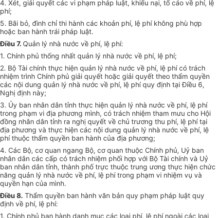
4. Xét, giải quyết các vi phạm pháp luật, khiếu nại, tố cáo về phí, lệ
phí;
5. Bãi bỏ, đình chỉ thi hành các khoản phí, lệ phí không phù hợp
hoặc ban hành trái pháp luật.
Điều 7.
Quản lý nhà nước về phí, lệ phí:
1. Chính phủ thống nhất quản lý nhà nước về phí, lệ phí;
2. Bộ Tài chính thực hiện quản lý nhà nước về phí, lệ phí có trách
nhiệm trình Chính phủ giải quyết hoặc giải quyết theo thẩm quyền
các nội dung quản lý nhà nước về phí, lệ phí quy định tại Điều 6,
Nghị định này;
3. Ủy ban nhân dân tỉnh thực hiện quản lý nhà nước về phí, lệ phí
trong phạm vi địa phương mình, có trách nhiệm tham mưu cho Hội
đồng nhân dân tỉnh ra nghị quyết về chủ trương thu phí, lệ phí tại
địa phương và thực hiện các nội dung quản lý nhà nước về phí, lệ
phí thuộc thẩm quyền ban hành của địa phương;
4. Các Bộ, cơ quan ngang Bộ, cơ quan thuộc Chính phủ, Uỷ ban
nhân dân các cấp có trách nhiệm phối hợp với Bộ Tài chính và Uỷ
ban nhân dân tỉnh, thành phố trực thuộc trung ương thực hiện chức
năng quản lý nhà nước về phí, lệ phí trong phạm vi nhiệm vụ và
quyền hạn của mình.
Điều 8.
Thẩm quyền ban hành văn bản quy phạm pháp luật quy
định về phí, lệ phí:
1. Chính phủ ban hành danh mục các loại phí, lệ phí ngoài các loại