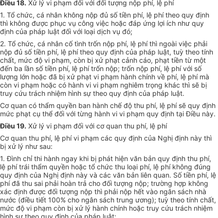
Điều 18.
Xử lý vi phạm đối với đối tượng nộp phí, lệ phí
1. Tổ chức, cá nhân không nộp đủ số tiền phí, lệ phí theo quy định
thì không được phục vụ công việc hoặc đáp ứng lợi ích như quy
định của pháp luật đối với loại dịch vụ đó;
2. Tổ chức, cá nhân cố tình trốn nộp phí, lệ phí thì ngoài việc phải
nộp đủ số tiền phí, lệ phí theo quy định của pháp luật, tuỳ theo tính
chất, mức độ vi phạm, còn bị xử phạt cảnh cáo, phạt tiền từ một
đến ba lần số tiền phí, lệ phí trốn nộp; trốn nộp phí, lệ phí với số
lượng lớn hoặc đã bị xử phạt vi phạm hành chính về phí, lệ phí mà
còn vi phạm hoặc có hành vi vi phạm nghiêm trọng khác thì sẽ bị
truy cứu trách nhiệm hình sự theo quy định của pháp luật.
Cơ quan có thẩm quyền ban hành chế độ thu phí, lệ phí sẽ quy định
mức phạt cụ thể đối với từng hành vi vi phạm quy định tại Điều này.
Điều 19.
Xử lý vi phạm đối với cơ quan thu phí, lệ phí
Cơ quan thu phí, lệ phí vi phạm các quy định của Nghị định này thì
bị xử lý như sau:
1. Đình chỉ thi hành ngay khi bị phát hiện văn bản quy định thu phí,
lệ phí trái thẩm quyền hoặc tổ chức thu loại phí, lệ phí không đúng
quy định của Nghị định này và các văn bản liên quan. Số tiền phí, lệ
phí đã thu sai phải hoàn trả cho đối tượng nộp; trường hợp không
xác định được đối tượng nộp thì phải nộp hết vào ngân sách nhà
nước (điều tiết 100% cho ngân sách trung ương); tuỳ theo tính chất,
mức độ vi phạm còn bị xử lý hành chính hoặc truy cứu trách nhiệm
hình sự theo quy định của pháp luật;