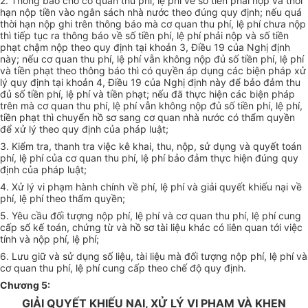
2. Thông báo cho cơ quan thu phí, lệ phí về số tiền phải nộp và thời
hạn nộp tiền vào ngân sách nhà nước theo đúng quy định; nếu quá
thời hạn nộp ghi trên thông báo mà cơ quan thu phí, lệ phí chưa nộp
thì tiếp tục ra thông báo về số tiền phí, lệ phí phải nộp và số tiền
phạt chậm nộp theo quy định tại khoản 3, Điều 19 của Nghị định
này; nếu cơ quan thu phí, lệ phí vẫn không nộp đủ số tiền phí, lệ phí
và tiền phạt theo thông báo thì có quyền áp dụng các biện pháp xử
lý quy định tại khoản 4, Điều 19 của Nghị định này để bảo đảm thu
đủ số tiền phí, lệ phí và tiền phạt; nếu đã thực hiện các biện pháp
trên mà cơ quan thu phí, lệ phí vẫn không nộp đủ số tiền phí, lệ phí,
tiền phạt thì chuyển hồ sơ sang cơ quan nhà nước có thẩm quyền
để xử lý theo quy định của pháp luật;
3. Kiểm tra, thanh tra việc kê khai, thu, nộp, sử dụng và quyết toán
phí, lệ phí của cơ quan thu phí, lệ phí bảo đảm thực hiện đúng quy
định của pháp luật;
4. Xử lý vi phạm hành chính về phí, lệ phí và giải quyết khiếu nại về
phí, lệ phí theo thẩm quyền;
5. Yêu cầu đối tượng nộp phí, lệ phí và cơ quan thu phí, lệ phí cung
cấp sổ kế toán, chứng từ và hồ sơ tài liệu khác có liên quan tới việc
tính và nộp phí, lệ phí;
6. Lưu giữ và sử dụng số liệu, tài liệu mà đối tượng nộp phí, lệ phí và
cơ quan thu phí, lệ phí cung cấp theo chế độ quy định.
Chương 5:
GIẢI QUYẾT KHIẾU NẠI, XỬ LÝ VI PHẠM VÀ KHEN