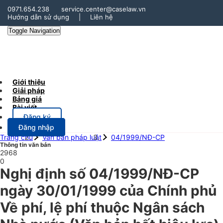
0971.654.238
service.center@caselaw.vn
Hướng dẫn sử dụng
|
Liên hệ
Toggle Navigation
Giới thiệu
Giải pháp
Bảng giá
Bài viết
Đăng ký
Đăng nhập
Trang chủ
Văn bản pháp luật
04/1999/NĐ-CP
Thông tin văn bản
2968
0
Nghị định số 04/1999/NĐ-CP
ngày 30/01/1999 của Chính phủ
Về phí, lệ phí thuộc Ngân sách