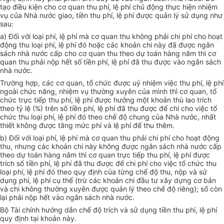
tạo điều kiện cho cơ quan thu phí, lệ phí chủ động thực hiện nhiệm
vụ của Nhà nước giao, tiền thu phí, lệ phí được quản lý sử dụng như
sau:
a) Đối với loại phí, lệ phí mà cơ quan thu không phải chi phí cho hoạt
động thu loại phí, lệ phí đó hoặc các khoản chi này đã được ngân
sách nhà nước cấp cho cơ quan thu theo dự toán hàng năm thì cơ
quan thu phải nộp hết số tiền phí, lệ phí đã thu được vào ngân sách
nhà nước.
Trường hợp, các cơ quan, tổ chức được uỷ nhiệm việc thu phí, lệ phí
ngoài chức năng, nhiệm vụ thường xuyên của mình thì cơ quan, tổ
chức trực tiếp thu phí, lệ phí được hưởng một khoản thù lao trích
theo tỷ lệ (%) trên số tiền phí, lệ phí đã thu được để chi cho việc tổ
chức thu loại phí, lệ phí đó theo chế độ chung của Nhà nước, nhất
thiết không được tăng mức phí và lệ phí để thu thêm.
b) Đối với loại phí, lệ phí mà cơ quan thu phải chi phí cho hoạt động
thu, nhưng các khoản chi này không được ngân sách nhà nước cấp
theo dự toán hàng năm thì cơ quan trực tiếp thu phí, lệ phí được
trích số tiền phí, lệ phí đã thu được để chi phí cho việc tổ chức thu
loại phí, lệ phí đó theo quy định của từng chế độ thu, nộp và sử
dụng phí, lệ phí cụ thể (trừ các khoản chi đầu tư xây dựng cơ bản
và chi không thường xuyên được quản lý theo chế độ riêng); số còn
lại phải nộp hết vào ngân sách nhà nước.
Bộ Tài chính hướng dẫn chế độ trích và sử dụng tiền thu phí, lệ phí
quy định tại khoản này.