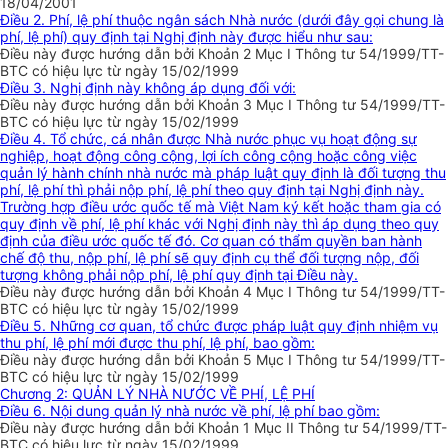
18/04/2001
Điều 2. Phí, lệ phí thuộc ngân sách Nhà nước (dưới đây gọi chung là
phí, lệ phí) quy định tại Nghị định này được hiểu như sau:
Điều này được hướng dẫn bởi Khoản 2 Mục I Thông tư 54/1999/TT-
BTC có hiệu lực từ ngày 15/02/1999
Điều 3. Nghị định này không áp dụng đối với:
Điều này được hướng dẫn bởi Khoản 3 Mục I Thông tư 54/1999/TT-
BTC có hiệu lực từ ngày 15/02/1999
Điều 4. Tổ chức, cá nhân được Nhà nước phục vụ hoạt động sự
nghiệp, hoạt động công cộng, lợi ích công cộng hoặc công việc
quản lý hành chính nhà nước mà pháp luật quy định là đối tượng thu
phí, lệ phí thì phải nộp phí, lệ phí theo quy định tại Nghị định này.
Trường hợp điều ước quốc tế mà Việt Nam ký kết hoặc tham gia có
quy định về phí, lệ phí khác với Nghị định này thì áp dụng theo quy
định của điều ước quốc tế đó. Cơ quan có thẩm quyền ban hành
chế độ thu, nộp phí, lệ phí sẽ quy định cụ thể đối tượng nộp, đối
tượng không phải nộp phí, lệ phí quy định tại Điều này.
Điều này được hướng dẫn bởi Khoản 4 Mục I Thông tư 54/1999/TT-
BTC có hiệu lực từ ngày 15/02/1999
Điều 5. Những cơ quan, tổ chức được pháp luật quy định nhiệm vụ
thu phí, lệ phí mới được thu phí, lệ phí, bao gồm:
Điều này được hướng dẫn bởi Khoản 5 Mục I Thông tư 54/1999/TT-
BTC có hiệu lực từ ngày 15/02/1999
Chương 2: QUẢN LÝ NHÀ NƯỚC VỀ PHÍ, LỆ PHÍ
Điều 6. Nội dung quản lý nhà nước về phí, lệ phí bao gồm:
Điều này được hướng dẫn bởi Khoản 1 Mục II Thông tư 54/1999/TT-
BTC có hiệu lực từ ngày 15/02/1999