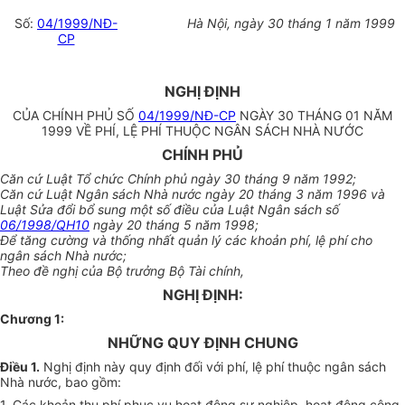
Số:
04/1999/NĐ-
Hà Nội, ngày 30 tháng 1 năm 1999
CP
NGHỊ ĐỊNH
CỦA CHÍNH PHỦ SỐ
04/1999/NĐ-CP
NGÀY 30 THÁNG 01 NĂM
1999 VỀ PHÍ, LỆ PHÍ THUỘC NGÂN SÁCH NHÀ NƯỚC
CHÍNH PHỦ
Căn cứ Luật Tổ chức Chính phủ ngày 30 tháng 9 năm 1992;
Căn cứ Luật Ngân sách Nhà nước ngày 20 tháng 3 năm 1996 và
Luật Sửa đổi bổ sung một số điều của Luật Ngân sách số
06/1998/QH10
ngày 20 tháng 5 năm 1998;
Để tăng cường và thống nhất quản lý các khoản phí, lệ phí cho
ngân sách Nhà nước;
Theo đề nghị của Bộ trưởng Bộ Tài chính,
NGHỊ ĐỊNH:
Chương 1:
NHỮNG QUY ĐỊNH CHUNG
Điều 1.
Nghị định này quy định đối với phí, lệ phí thuộc ngân sách
Nhà nước, bao gồm:
1. Các khoản thu phí phục vụ hoạt động sự nghiệp, hoạt động công