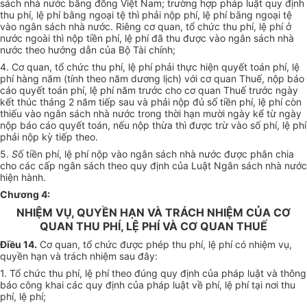
sách nhà nước bằng đồng Việt Nam; trường hợp pháp luật quy định
thu phí, lệ phí bằng ngoại tệ thì phải nộp phí, lệ phí bằng ngoại tệ
vào ngân sách nhà nước. Riêng cơ quan, tổ chức thu phí, lệ phí ở
nước ngoài thì nộp tiền phí, lệ phí đã thu được vào ngân sách nhà
nước theo hướng dẫn của Bộ Tài chính;
4. Cơ quan, tổ chức thu phí, lệ phí phải thực hiện quyết toán phí, lệ
phí hàng năm (tính theo năm dương lịch) với cơ quan Thuế, nộp báo
cáo quyết toán phí, lệ phí năm trước cho cơ quan Thuế trước ngày
kết thúc tháng 2 năm tiếp sau và phải nộp đủ số tiền phí, lệ phí còn
thiếu vào ngân sách nhà nước trong thời hạn mười ngày kể từ ngày
nộp báo cáo quyết toán, nếu nộp thừa thì được trừ vào số phí, lệ phí
phải nộp kỳ tiếp theo.
5.
S
ố tiền phí, lệ phí nộp vào ngân sách nhà nước được phân chia
cho các cấp ngân sách theo quy định của Luật Ngân sách nhà nước
hiện hành.
Chương 4:
NHIỆM VỤ, QUYỀN HẠN VÀ TRÁCH NHIỆM CỦA CƠ
QUAN THU PHÍ, LỆ PHÍ VÀ CƠ QUAN THUẾ
Điều 14.
Cơ quan, tổ chức được phép thu phí, lệ phí có nhiệm vụ,
quyền hạn và trách nhiệm sau đây:
1. Tổ chức thu phí, lệ phí theo đúng quy định của pháp luật và thông
báo công khai các quy định của pháp luật về phí, lệ phí tại nơi thu
phí, lệ phí;