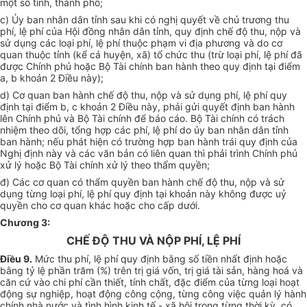
một số tỉnh, thành phố;
c) Ủy ban nhân dân tỉnh sau khi có nghị quyết về chủ trương thu
phí, lệ phí của Hội đồng nhân dân tỉnh, quy định chế độ thu, nộp và
sử dụng các loại phí, lệ phí thuộc phạm vi địa phương và do cơ
quan thuộc tỉnh (kể cả huyện, xã) tổ chức thu (trừ loại phí, lệ phí đã
được Chính phủ hoặc Bộ Tài chính ban hành theo quy định tại điểm
a, b khoản 2 Điều này);
d) Cơ quan ban hành chế độ thu, nộp và sử dụng phí, lệ phí quy
định tại điểm b, c khoản 2 Điều này, phải gửi quyết định ban hành
lên Chính phủ và Bộ Tài chính để báo cáo. Bộ Tài chính có trách
nhiệm theo dõi, tổng hợp các phí, lệ phí do ủy ban nhân dân tỉnh
ban hành; nếu phát hiện có trường hợp ban hành trái quy định của
Nghị định này và các văn bản có liên quan thì phải trình Chính phủ
xử lý hoặc Bộ Tài chính xử lý theo thẩm quyền;
đ) Các cơ quan có thẩm quyền ban hành chế độ thu, nộp và sử
dụng từng loại phí, lệ phí quy định tại khoản này không được uỷ
quyền cho cơ quan khác hoặc cho cấp dưới.
Chương 3:
CHẾ ĐỘ THU VÀ NỘP PHÍ, LỆ PHÍ
Điều 9.
Mức thu phí, lệ phí quy định bằng số tiền nhất định hoặc
bằng tỷ lệ phần trăm (%) trên trị giá vốn, trị giá tài sản, hàng hoá và
căn cứ vào chi phí cần thiết, tính chất, đặc điểm của từng loại hoạt
động sự nghiệp, hoạt động công cộng, từng công việc quản lý hành
chính nhà nước và tình hình kinh tế - xã hội trong từng thời kỳ, có