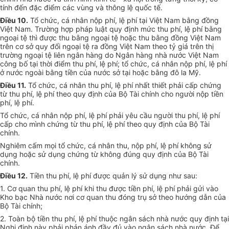
tính đến đặc điểm các vùng và thông lệ quốc tế.
Điều 10.
Tổ chức, cá nhân nộp phí, lệ phí tại Việt Nam bằng đồng
Việt Nam. Trường hợp pháp luật quy định mức thu phí, lệ phí bằng
ngoại tệ thì được thu bằng ngoại tệ hoặc thu bằng đồng Việt Nam
trên cơ sở quy đổi ngoại tệ ra đồng Việt Nam theo tỷ giá trên thị
trường ngoại tệ liên ngân hàng do Ngân hàng nhà nước Việt Nam
công bố tại thời điểm thu phí, lệ phí; tổ chức, cá nhân nộp phí, lệ phí
ở nước ngoài bằng tiền của nước sở tại hoặc bằng đô la Mỹ.
Điều 11.
Tổ chức, cá nhân thu phí, lệ phí nhất thiết phải cấp chứng
từ thu phí, lệ phí theo quy định của Bộ Tài chính cho người nộp tiền
phí, lệ phí.
Tổ chức, cá nhân nộp phí, lệ phí phải yêu cầu người thu phí, lệ phí
cấp cho mình chứng từ thu phí, lệ phí theo quy định của Bộ Tài
chính.
Nghiêm cấm mọi tổ chức, cá nhân thu, nộp phí, lệ phí không sử
dụng hoặc sử dụng chứng từ không đúng quy định của Bộ Tài
chính.
Điều 12.
Tiền thu phí, lệ phí được quản lý sử dụng như sau:
1. Cơ quan thu phí, lệ phí khi thu được tiền phí, lệ phí phải gửi vào
Kho bạc Nhà nước nơi cơ quan thu đóng trụ sở theo hướng dẫn của
Bộ Tài chính;
2. Toàn bộ tiền thu phí, lệ phí thuộc ngân sách nhà nước quy định tại
Nghị định này phải phản ánh đầy đủ vào ngân sách nhà nước. Để