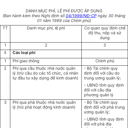
DANH MỤC PHÍ, LỆ PHÍ ĐƯỢC ÁP DỤNG
(Ban hành kèm theo Nghị định số
04/1999/NĐ-CP
ngày 30 tháng
01 năm 1999 của Chính phủ)
TT
Danh mục phí, lệ phí
Cơ quan quy định chế
độ thu, nộp và sử
dụng
1
2
3
I
Các loại phí
1
Phí giao thông
Chính phủ
2
Phí qua cầu thuộc nhà nước quản
- Bộ Tài chính quy
lý (trừ cầu do các tổ chức, cá nhân
định đối với cầu do
tự đầu tư xây dựng để kinh doanh)
trung ương quản lý;
- UBND tỉnh quy định
đối với cầu địa
phương quản lý
3
Phí qua phà thuộc nhà nước quản
- Bộ Tài chính quy
lý (trừ phà hoạt động kinh doanh)
định đối với phà trung
ương quản lý;
- UBND tỉnh quy định
đối với phà địa