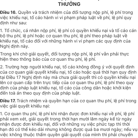
THƯỞNG
Điều 16.
Quyền và trách nhiệm của đối tượng nộp phí, lệ phí trong
việc khiếu nại, tố cáo hành vi vi phạm pháp luật về phí, lệ phí quy
định như sau:
1. Tổ chức, cá nhân nộp phí, lệ phí có quyền khiếu nại và tố cáo cán
bộ thu phí, lệ phí hoặc cơ quan thu phí, lệ phí theo pháp luật về
khiếu nại, tố cáo đối với những hành vi vi phạm các quy định của
Nghị định này.
Trong khi chờ giải quyết, đối tượng nộp phí, lệ phí vẫn phải thực
hiện theo thông báo của cơ quan thu phí, lệ phí.
2. Trường hợp người khiếu nại, tố cáo không đồng ý với quyết định
của cơ quan giải quyết khiếu nại, tố cáo hoặc quá thời hạn quy định
tại Điều 17 Nghị định này mà chưa giải quyết thì có quyền khiếu nại
lên cơ quan cấp trên trực tiếp của cơ quan thu phí, lệ phí theo quy
định của pháp luật khiếu nại, tố cáo của công dân hoặc khởi kiện
đến toà án theo quy định của pháp luật.
Điều 17.
Trách nhiệm và quyền hạn của cơ quan thu phí, lệ phí trong
việc giải quyết khiếu nại:
1. Cơ quan thu phí, lệ phí khi nhận được đơn khiếu nại về phí, lệ phí
phải xem xét, giải quyết trong thời hạn mười lăm ngày kể từ ngày
nhận được đơn khiếu nại, đối với những vụ việc phức tạp thì thời
hạn đó có thể kéo dài nhưng không được quá ba mươi ngày; nếu vụ
việc không thuộc thẩm quyền giải quyết của mình thì phải chuyển