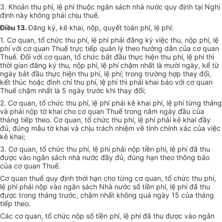
3. Khoản thu phí, lệ phí thuộc ngân sách nhà nước quy định tại Nghị
định này không phải chịu thuế.
Điều 13.
Đăng ký, kê khai, nộp, quyết toán phí, lệ phí:
1. Cơ quan, tổ chức thu phí, lệ phí phải đăng ký việc thu, nộp phí, lệ
phí với cơ quan Thuế trực tiếp quản lý theo hướng dẫn của cơ quan
Thuế. Đối với cơ quan, tổ chức bắt đầu thực hiện thu phí, lệ phí thì
thời gian đăng ký thu, nộp phí, lệ phí chậm nhất là mười ngày, kể từ
ngày bắt đầu thực hiện thu phí, lệ phí; trong trường hợp thay đổi,
kết thúc hoặc đình chỉ thu phí, lệ phí thì phải khai báo với cơ quan
Thuế chậm nhất là 5 ngày trước khi thay đổi;
2. Cơ quan, tổ chức thu phí, lệ phí phải kê khai phí, lệ phí từng tháng
và phải nộp tờ khai cho cơ quan Thuế trong năm ngày đầu của
tháng tiếp theo. Cơ quan, tổ chức thu phí, lệ phí phải kê khai đầy
đủ, đúng mẫu tờ khai và chịu trách nhiệm về tính chính xác của việc
kê khai;
3. Cơ quan, tổ chức thu phí, lệ phí phải nộp tiền phí, lệ phí đã thu
được vào ngân sách nhà nước đầy đủ, đúng hạn theo thông báo
của cơ quan Thuế.
Cơ quan thuế quy định thời hạn cho từng cơ quan, tổ chức thu phí,
lệ phí phải nộp vào ngân sách Nhà nước số tiền phí, lệ phí đã thu
được trong tháng trước, chậm nhất không quá ngày 15 của tháng
tiếp theo.
Các cơ quan, tổ chức nộp số tiền phí, lệ phí đã thu được vào ngân