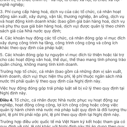
nghề nghiệp;
3. Phí cung cấp hàng hoá, dịch vụ của các tổ chức, cá nhân hoạt
động sản xuất, xây dựng, vận tải, thương nghiệp, ăn uống, dịch vụ
và hoạt động kinh doanh khác (bao gồm giá bán hàng hoá, dịch vụ
và phụ thu qua giá bán hàng hoá, dịch vụ) được quản lý theo chính
sách giá của Nhà nước quy định;
4. Các khoản huy động các tổ chức, cá nhân đóng góp vì mục đích
xây dựng công trình hạ tầng, công trình công cộng và công ích
khác theo quy định của pháp luật;
5. Các khoản đóng góp tự nguyện vì mục đích từ thiện hoặc tài trợ
cho các hoạt động văn hoá, thể dục, thể thao mang tính phong trào
quần chúng, không mang tính kinh doanh.
Trường hợp tổ chức, cá nhân (bao gồm cả những đơn vị sản xuất,
kinh doanh, dịch vụ) thực hiện thu phí, lệ phí thuộc ngân sách nhà
nước thì phải quản lý theo quy định của Nghị định này.
Việc huy động đóng góp trái pháp luật sẽ bị xử lý theo quy định tại
Nghị định này.
Điều 4.
Tổ chức, cá nhân được Nhà nước phục vụ hoạt động sự
nghiệp, hoạt động công cộng, lợi ích công cộng hoặc công việc
quản lý hành chính nhà nước mà pháp luật quy định là đối tượng thu
phí, lệ phí thì phải nộp phí, lệ phí theo quy định tại Nghị định này.
Trường hợp điều ước quốc tế mà Việt Nam ký kết hoặc tham gia có
quy định về phí, lệ phí khác với Nghị định này thì áp dụng theo quy