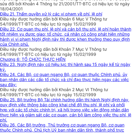
sửa đổi bởi Khoản 4 Thông tư 21/2001/TT-BTC có hiệu lực từ ngày
18/04/2001
Điều 21. Thẩm quyền xử lý các vi phạm về phí, lệ phí
Điều này được hướng dẫn bởi Khoản 6 Mục V Thông tư
54/1999/TT-BTC có hiệu lực từ ngày 15/02/1999
Điều 22. Cơ quan thu phí, lệ phí và cán bộ thu phí, lệ phí hoàn thành
tốt nhiệm vụ được giao; tổ chức, cá nhân có công phát hiện những
hành vi vi phạm Nghị định này thì được khen thưởng theo quy định
của Chính phủ.
Điều này được hướng dẫn bởi Khoản 7 Mục V Thông tư
54/1999/TT-BTC có hiệu lực từ ngày 15/02/1999
Chương 6: TỔ CHỨC THỰC HIỆN
Điều 23. Nghị định này có hiệu lực thi hành sau 15 ngày kể từ ngày
ký.
Điều 24. Các Bộ, cơ quan ngang Bộ, cơ quan thuộc Chính phủ, ủy
ban nhân dân các cấp tổ chức và chỉ đạo thực hiện ngay các việc
sau đây:
Điều này được hướng dẫn bởi Khoản 2 Mục VI Thông tư
54/1999/TT-BTC có hiệu lực từ ngày 15/02/1999
Điều 25. Bộ trưởng Bộ Tài chính hướng dẫn thi hành Nghị định này,
quy định việc thông báo công khai chế độ thu phí, lệ phí và phối
hợp với các tổ chức chính trị, xã hội trong việc vận động nhân dân
thực hiện và giám sát các cơ quan, cán bộ làm công việc thu phí, lệ
phí.
Điều 26. Các Bộ trưởng, Thủ trưởng cơ quan ngang Bộ, cơ quan
thuộc Chính phủ, Chủ tịch Uỷ ban nhân dân tỉnh, thành phố trực