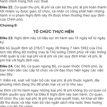
hành chính trong lĩnh vực thuế.
Điều 22.
Cơ quan thu phí, lệ phí và cán bộ thu phí, lệ phí hoàn thành
tốt nhiệm vụ được giao; tổ chức, cá nhân có công phát hiện những
hành vi vi phạm Nghị định này thì được khen thưởng theo quy định
của Chính phủ.
Chương 6:
TỔ CHỨC THỰC HIỆN
Điều 23.
Nghị định này có hiệu lực thi hành sau 15 ngày kể từ ngày
ký.
Bãi bỏ Quyết định số 276/CT ngày 28 tháng 7 năm 1992 của Chủ
tịch Hội đồng Bộ trưởng (nay là Thủ tướng Chính phủ) về việc thống
nhất quản lý các loại phí và lệ phí và các quy định khác về phí, lệ
phí trái với Nghị định này.
Điều 24.
Các Bộ, cơ quan ngang Bộ, cơ quan thuộc Chính phủ, ủy
ban nhân dân các cấp tổ chức và chỉ đạo thực hiện ngay các việc
sau đây:
1. Kiểm kê, soát xét toàn bộ các loại phí, lệ phí thuộc ngành, địa
phương mình đang thu để phân loại và xử lý như sau:
a) Đình chỉ thi hành ngay những loại phí, lê phí không do cơ quan có
thẩm quyền quy định tại Điều 8 Nghị định này ban hành. Cơ quan,
tổ chức thu các loại phí, lệ phí này phải quyết toán, kê khai số tiền
đã thu được và nộp toàn bộ vào ngân sách nhà nước theo hướng
dẫn của Bộ Tài chính;