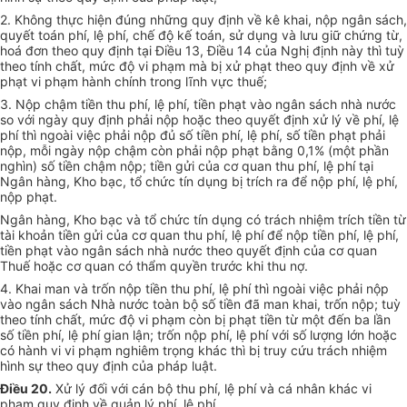
2. Không thực hiện đúng những quy định về kê khai, nộp ngân sách,
quyết toán phí, lệ phí, chế độ kế toán, sử dụng và lưu giữ chứng từ,
hoá đơn theo quy định tại Điều 13, Điều 14 của Nghị định này thì tuỳ
theo tính chất, mức độ vi phạm mà bị xử phạt theo quy định về xử
phạt vi phạm hành chính trong lĩnh vực thuế;
3. Nộp chậm tiền thu phí, lệ phí, tiền phạt vào ngân sách nhà nước
so với ngày quy định phải nộp hoặc theo quyết định xử lý về phí, lệ
phí thì ngoài việc phải nộp đủ số tiền phí, lệ phí, số tiền phạt phải
nộp, mỗi ngày nộp chậm còn phải nộp phạt bằng 0,1% (một phần
nghìn) số tiền chậm nộp; tiền gửi của cơ quan thu phí, lệ phí tại
Ngân hàng, Kho bạc, tổ chức tín dụng bị trích ra để nộp phí, lệ phí,
nộp phạt.
Ngân hàng, Kho bạc và tổ chức tín dụng có trách nhiệm trích tiền từ
tài khoản tiền gửi của cơ quan thu phí, lệ phí để nộp tiền phí, lệ phí,
tiền phạt vào ngân sách nhà nước theo quyết định của cơ quan
Thuế hoặc cơ quan có thẩm quyền trước khi thu nợ.
4. Khai man và trốn nộp tiền thu phí, lệ phí thì ngoài việc phải nộp
vào ngân sách Nhà nước toàn bộ số tiền đã man khai, trốn nộp; tuỳ
theo tính chất, mức độ vi phạm còn bị phạt tiền từ một đến ba lần
số tiền phí, lệ phí gian lận; trốn nộp phí, lệ phí với số lượng lớn hoặc
có hành vi vi phạm nghiêm trọng khác thì bị truy cứu trách nhiệm
hình sự theo quy định của pháp luật.
Điều 20.
Xử lý đối với cán bộ thu phí, lệ phí và cá nhân khác vi
phạm quy định về quản lý phí, lệ phí