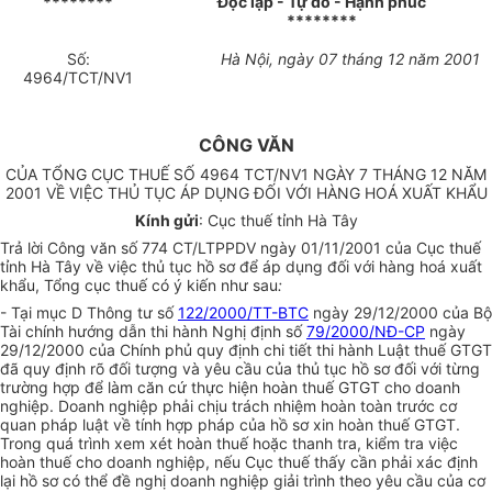
********
Độc lập - Tự do - Hạnh phúc
********
Số:
Hà Nội, ngày 07 tháng 12 năm 2001
4964/TCT/NV1
CÔNG VĂN
CỦA TỔNG CỤC THUẾ SỐ 4964 TCT/NV1 NGÀY 7 THÁNG 12 NĂM
2001 VỀ VIỆC THỦ TỤC ÁP DỤNG ĐỐI VỚI HÀNG HOÁ XUẤT KHẨU
Kính gửi
: Cục thuế tỉnh Hà Tây
Trả lời Công văn số 774 CT/LTPPDV ngày 01/11/2001 của Cục thuế
tỉnh Hà Tây về việc thủ tục hồ sơ để áp dụng đối với hàng hoá xuất
khẩu, Tổng cục thuế có ý kiến như sau
:
- Tại mục D Thông tư số
122/2000/TT-BTC
ngày 29/12/2000 của Bộ
Tài chính hướng dẫn thi hành Nghị định số
79/2000/NĐ-CP
ngày
29/12/2000 của Chính phủ quy định chi tiết thi hành Luật thuế GTGT
đã quy định rõ đối tượng và yêu cầu của thủ tục hồ sơ đối với từng
trường hợp để làm căn cứ thực hiện hoàn thuế GTGT cho doanh
nghiệp. Doanh nghiệp phải chịu trách nhiệm hoàn toàn trước cơ
quan pháp luật về tính hợp pháp của hồ sơ xin hoàn thuế GTGT.
Trong quá trình xem xét hoàn thuế hoặc thanh tra, kiểm tra việc
hoàn thuế cho doanh nghiệp, nếu Cục thuế thấy cần phải xác định
lại hồ sơ có thể đề nghị doanh nghiệp giải trình theo yêu cầu của cơ