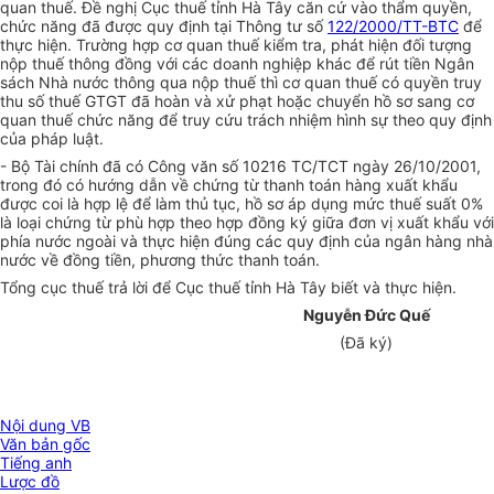
quan thuế. Đề nghị Cục thuế tỉnh Hà Tây căn cứ vào thẩm quyền,
chức năng đã được quy định tại Thông tư số
122/2000/TT-BTC
để
thực hiện. Trường hợp cơ quan thuế kiểm tra, phát hiện đối tượng
nộp thuế thông đồng với các doanh nghiệp khác để rút tiền Ngân
sách Nhà nước thông qua nộp thuế thì cơ quan thuế có quyền truy
thu số thuế GTGT đã hoàn và xử phạt hoặc chuyển hồ sơ sang cơ
quan thuế chức năng để truy cứu trách nhiệm hình sự theo quy định
của pháp luật.
- Bộ Tài chính đã có Công văn số 10216 TC/TCT ngày 26/10/2001,
trong đó có hướng dẫn về chứng từ thanh toán hàng xuất khẩu
được coi là hợp lệ để làm thủ tục, hồ sơ áp dụng mức thuế suất 0%
là loại chứng từ phù hợp theo hợp đồng ký giữa đơn vị xuất khẩu với
phía nước ngoài và thực hiện đúng các quy định của ngân hàng nhà
nước về đồng tiền, phương thức thanh toán.
Tổng cục thuế trả lời để Cục thuế tỉnh Hà Tây biết và thực hiện.
Nguyễn Đức Quế
(Đã ký)
Nội dung VB
Văn bản gốc
Tiếng anh
Lược đồ