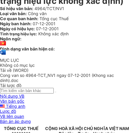
trạng hiệu lực không xác định)
Số hiệu văn bản:
4964/TCT/NV1
Loại văn bản:
Công văn
Cơ quan ban hành:
Tổng cục Thuế
Ngày ban hành:
07-12-2001
Ngày có hiệu lực:
07-12-2001
Không xác định
Tình trạng hiệu lực:
Ngôn ngữ:
Định dạng văn bản hiện có:
MỤC LỤC
Không có mục lục
Tải về (WORD)
Cong van so 4964-TCT_NV1 ngay 07-12-2001 (Khong xac
dinh).doc
Tải lược đồ
Nội dung VB
Văn bản gốc
Tiếng anh
Lược đồ
VB liên quan
Bản án áp dụng
TỔNG CỤC THUẾ
CỘNG HOÀ XÃ HỘI CHỦ NGHĨA VIỆT NAM