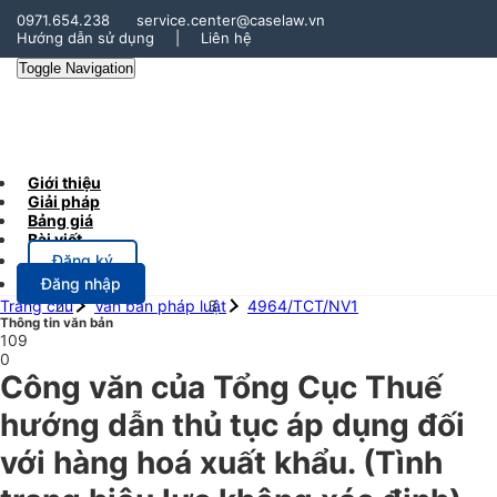
0971.654.238
service.center@caselaw.vn
Hướng dẫn sử dụng
|
Liên hệ
Toggle Navigation
Giới thiệu
Giải pháp
Bảng giá
Bài viết
Đăng ký
Đăng nhập
Trang chủ
Văn bản pháp luật
4964/TCT/NV1
Thông tin văn bản
109
0
Công văn của Tổng Cục Thuế
hướng dẫn thủ tục áp dụng đối
với hàng hoá xuất khẩu.
(Tình