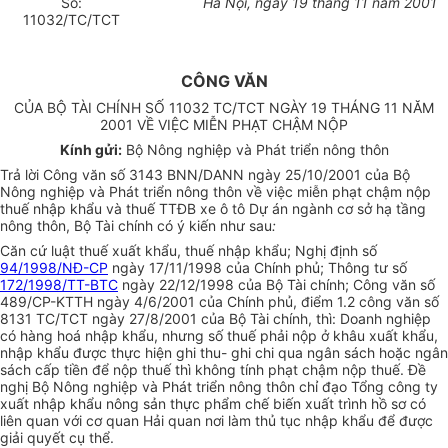
Số:
Hà Nội, ngày 19 tháng 11 năm 2001
11032/TC/TCT
CÔNG VĂN
CỦA BỘ TÀI CHÍNH SỐ 11032 TC/TCT NGÀY 19 THÁNG 11 NĂM
2001 VỀ VIỆC MIỄN PHẠT CHẬM NỘP
Kính gửi:
Bộ Nông nghiệp và Phát triển nông thôn
Trả lời Công văn số 3143 BNN/DANN ngày 25/10/2001 của Bộ
Nông nghiệp và Phát triển nông thôn về việc miễn phạt chậm nộp
thuế nhập khẩu và thuế TTĐB xe ô tô Dự án ngành cơ sở hạ tầng
nông thôn, Bộ Tài chính có ý kiến như sau
:
Căn cứ luật thuế xuất khẩu, thuế nhập khẩu; Nghị định số
94/1998/NĐ-CP
ngày 17/11/1998 của Chính phủ; Thông tư số
172/1998/TT-BTC
ngày 22/12/1998 của Bộ Tài chính; Công văn số
489/CP-KTTH ngày 4/6/2001 của Chính phủ, điểm 1.2 công văn số
8131 TC/TCT ngày 27/8/2001 của Bộ Tài chính, thì: Doanh nghiệp
có hàng hoá nhập khẩu, nhưng số thuế phải nộp ở khâu xuất khẩu,
nhập khẩu được thực hiện ghi thu- ghi chi qua ngân sách hoặc ngân
sách cấp tiền để nộp thuế thì không tính phạt chậm nộp thuế. Đề
nghị Bộ Nông nghiệp và Phát triển nông thôn chỉ đạo Tổng công ty
xuất nhập khẩu nông sản thực phẩm chế biến xuất trình hồ sơ có
liên quan với cơ quan Hải quan nơi làm thủ tục nhập khẩu để được
giải quyết cụ thể.