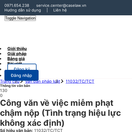
0971.654.238
service.center@caselaw.vn
Hướng dẫn sử dụng
|
Liên hệ
Toggle Navigation
Giới thiệu
Giải pháp
Bảng giá
Bài viết
Đăng ký
Đăng nhập
Trang chủ
Văn bản pháp luật
11032/TC/TCT
Thông tin văn bản
130
0
Công văn về việc miễm phạt
chậm nộp
(Tình trạng hiệu lực
không xác định)
Số hiệu văn bản:
11032/TC/TCT