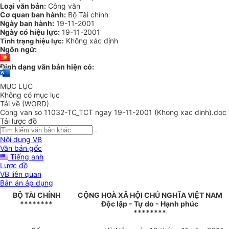
Loại văn bản:
Công văn
Cơ quan ban hành:
Bộ Tài chính
Ngày ban hành:
19-11-2001
Ngày có hiệu lực:
19-11-2001
Không xác định
Tình trạng hiệu lực:
Ngôn ngữ:
Định dạng văn bản hiện có:
MỤC LỤC
Không có mục lục
Tải về (WORD)
Cong van so 11032-TC_TCT ngay 19-11-2001 (Khong xac dinh).doc
Tải lược đồ
Nội dung VB
Văn bản gốc
Tiếng anh
Lược đồ
VB liên quan
Bản án áp dụng
BỘ TÀI CHÍNH
CỘNG HOÀ XÃ HỘI CHỦ NGHĨA VIỆT NAM
********
Độc lập - Tự do - Hạnh phúc
********