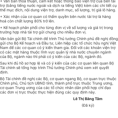
+ Văn bản thoả thuận, cam kết hoặc thông báo viện trợ của bên tài
trợ (bằng tiếng nước ngoài và dịch ra tiếng Việt) kèm các chi tiết cụ
thể mục đích, nội dung viện trợ, danh mục, số lượng, trị giá lô hàng.
+ Xác nhận của cơ quan có thẩm quyền bên nước tài trợ là hàng
hoá còn chất lượng 80% trở lên.
+ Kế hoạch phân phối cho từng đơn vị về số lượng và giá trị trong
trường hợp nhà tài trợ gửi chung cho nhiều đơn vị.
Văn bản gửi Bộ Tài chính để trình Thủ tướng Chính phủ đề nghị đồng
gửi cho Bộ Kế hoạch và Đầu tư, Liên hiệp các tổ chức hữu nghị Việt
Nam để các cơ quan có ý kiến tham gia. Đối với các khoản viện trợ
có các mặt hàng thuộc lĩnh vực quản lý nhà nước chuyên ngành
của Bộ, ngành nào thì phải có ý kiến của các Bộ, ngành đó.
Sau khi đủ hồ sơ hợp lệ và có ý kiến của các cơ quan liên quan Bộ
Tài chính sẽ tổng hợp trình Thủ tướng Chính phủ xem xét quyết
định.
Bộ Tài chính đề nghị các Bộ, cơ quan ngang Bộ, cơ quan trực thuộc
Chính phủ, Chủ tịch UBND tỉnh, thành phố trực thuộc Trung ương,
cơ quan Trung ương của các tổ chức nhân dân phối hợp chỉ đạo
các đơn vị trực thuộc thực hiện đúng các quy định này.
Lê Thị Băng Tâm
(Đã ký)