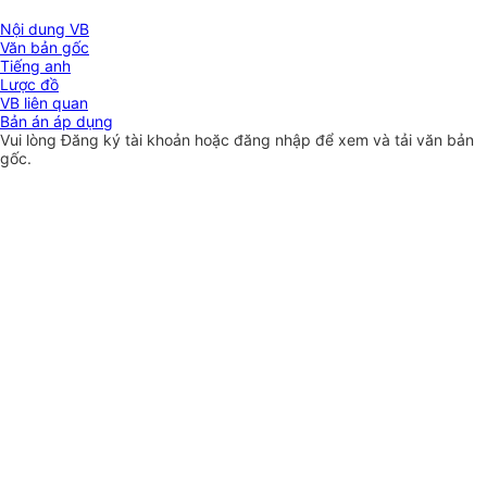
Nội dung VB
Văn bản gốc
Tiếng anh
Lược đồ
VB liên quan
Bản án áp dụng
Vui lòng
Đăng ký
tài khoản hoặc
đăng nhập
để xem và tải văn bản
gốc.