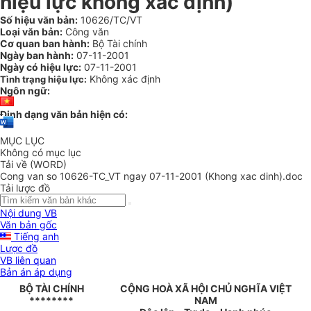
hiệu lực không xác định)
Số hiệu văn bản:
10626/TC/VT
Loại văn bản:
Công văn
Cơ quan ban hành:
Bộ Tài chính
Ngày ban hành:
07-11-2001
Ngày có hiệu lực:
07-11-2001
Không xác định
Tình trạng hiệu lực:
Ngôn ngữ:
Định dạng văn bản hiện có:
MỤC LỤC
Không có mục lục
Tải về (WORD)
Cong van so 10626-TC_VT ngay 07-11-2001 (Khong xac dinh).doc
Tải lược đồ
Nội dung VB
Văn bản gốc
Tiếng anh
Lược đồ
VB liên quan
Bản án áp dụng
BỘ TÀI CHÍNH
CỘNG HOÀ XÃ HỘI CHỦ NGHĨA VIỆT
********
NAM