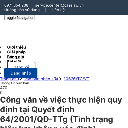
0971.654.238
service.center@caselaw.vn
Hướng dẫn sử dụng
|
Liên hệ
Toggle Navigation
Giới thiệu
Giải pháp
Bảng giá
Bài viết
Đăng ký
Đăng nhập
Trang chủ
Văn bản pháp luật
10626/TC/VT
Thông tin văn bản
470
0
Công văn về việc thực hiện quy
định tại Quyết định
64/2001/QĐ-TTg
(Tình trạng