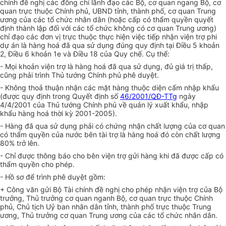
chính đề nghị các đồng chí lãnh đạo các Bộ, cơ quan ngang Bộ, cơ
quan trực thuộc Chính phủ, UBND tỉnh, thành phố, cơ quan Trung
ương của các tổ chức nhân dân (hoặc cấp có thẩm quyền quyết
định thành lập đối với các tổ chức không có cơ quan Trung ương)
chỉ đạo các đơn vị trực thuộc thực hiện việc tiếp nhận viện trợ phi
dự án là hàng hoá đã qua sử dụng đúng quy định tại Điều 5 khoản
2, Điều 6 khoản 1e và Điều 18 của Quy chế. Cụ thể:
- Mọi khoản viện trợ là hàng hoá đã qua sử dụng, đủ giá trị thấp,
cũng phải trình Thủ tướng Chính phủ phê duyệt.
- Không thoả thuận nhận các mặt hàng thuộc diện cấm nhập khẩu
(được quy định trong Quyết định số
46/2001/QĐ-TTg
ngày
4/4/2001 của Thủ tướng Chính phủ về quản lý xuất khẩu, nhập
khẩu hàng hoá thời kỳ 2001-2005).
- Hàng đã qua sử dụng phải có chứng nhận chất lượng của cơ quan
có thẩm quyền của nước bên tài trợ là hàng hoá đó còn chất lượng
80% trở lên.
- Chỉ được thông báo cho bên viện trợ gửi hàng khi đã được cấp có
thẩm quyền cho phép.
- Hồ sơ để trình phê duyệt gồm:
+ Công văn gửi Bộ Tài chính đề nghị cho phép nhận viện trợ của Bộ
trưởng, Thủ trưởng cơ quan nganh Bộ, cơ quan trực thuộc Chính
phủ, Chủ tịch Uỷ ban nhân dân tỉnh, thành phố trực thuộc Trung
ương, Thủ trưởng cơ quan Trung ương của các tổ chức nhân dân.