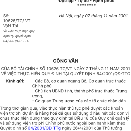
Độc lập - Tự do - Hạnh phúc
********
Số:
Hà Nội, ngày 07 tháng 11 năm 2001
10626/TC/ VT
VậN TảI
Về việc thực hiện quy
định tại quyết định
64/2001/QĐ-TTG
CÔNG VĂN
CỦA BỘ TÀI CHÍNH SỐ 10626 TC/VT NGÀY 7 THÁNG 11 NĂM 2001
VỀ VIỆC THỰC HIỆN QUY ĐỊNH TẠI QUYẾT ĐỊNH 64/2001/QĐ-TTG
Kính gửi:
- Các Bộ, cơ quan ngang Bộ, Cơ quan trực thuộc
Chính phủ,
- Chủ tịch UBND tỉnh, thành phố trực thuộc Trung
ương,
- Cơ quan Trung ương của các tổ chức nhân dân
Trong thời gian qua, việc thực hiện thủ tục phê duyệt các khoản
viện trợ phi dự án là hàng hoá đã qua sử dụng ở hầu hết các đơn vị
chưa thực hiện đúng theo quy định tại Điều 18 của Quy chế quản lý
và sử dụng viện trợ phi Chính phủ nước ngoài ban hành kèm theo
Quyết định số
64/2001/QĐ-TTg
ngày 26/4/2001 của Thủ tướng