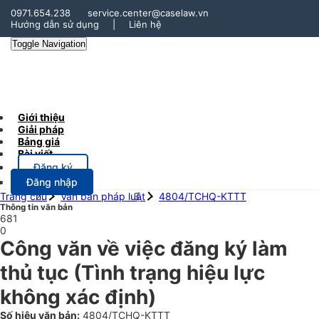
0971.654.238
service.center@caselaw.vn
Hướng dẫn sử dụng
|
Liên hệ
Toggle Navigation
Giới thiệu
Giải pháp
Bảng giá
Bài viết
Đăng ký
Đăng nhập
Trang chủ
Văn bản pháp luật
4804/TCHQ-KTTT
Thông tin văn bản
681
0
Công văn về việc đăng ký làm
thủ tục
(Tình trạng hiệu lực
không xác định)
Số hiệu văn bản:
4804/TCHQ-KTTT