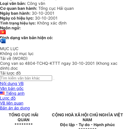
Loại văn bản:
Công văn
Cơ quan ban hành:
Tổng cục Hải quan
Ngày ban hành:
30-10-2001
Ngày có hiệu lực:
30-10-2001
Không xác định
Tình trạng hiệu lực:
Ngôn ngữ:
Định dạng văn bản hiện có:
MỤC LỤC
Không có mục lục
Tải về (WORD)
Cong van so 4804-TCHQ-KTTT ngay 30-10-2001 (Khong xac
dinh).doc
Tải lược đồ
Nội dung VB
Văn bản gốc
Tiếng anh
Lược đồ
VB liên quan
Bản án áp dụng
TỔNG CỤC HẢI
CỘNG HOÀ XÃ HỘI CHỦ NGHĨA VIỆT
QUAN
NAM
********
Độc lập - Tự do - Hạnh phúc