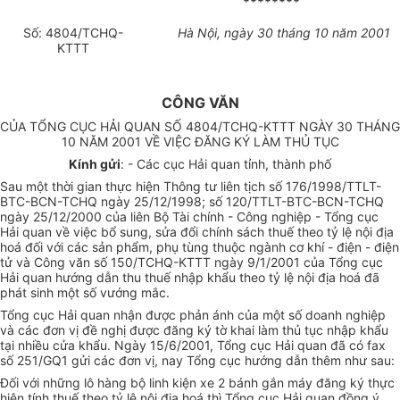
********
Số: 4804/TCHQ-
Hà Nội, ngày 30 tháng 10 năm 2001
KTTT
CÔNG VĂN
CỦA TỔNG CỤC HẢI QUAN SỐ 4804/TCHQ-KTTT NGÀY 30 THÁNG
10 NĂM 2001 VỀ VIỆC ĐĂNG KÝ LÀM THỦ TỤC
Kính gửi
: - Các cục Hải quan tỉnh, thành phố
Sau một thời gian thực hiện Thông tư liên tịch số 176/1998/TTLT-
BTC-BCN-TCHQ ngày 25/12/1998; số 120/TTLT-BTC-BCN-TCHQ
ngày 25/12/2000 của liên Bộ Tài chính - Công nghiệp - Tổng cục
Hải quan về việc bổ sung, sửa đổi chính sách thuế theo tỷ lệ nội địa
hoá đối với các sản phẩm, phụ tùng thuộc ngành cơ khí - điện - điện
tử và Công văn số 150/TCHQ-KTTT ngày 9/1/2001 của Tổng cục
Hải quan hướng dẫn thu thuế nhập khẩu theo tỷ lệ nội địa hoá đã
phát sinh một số vướng mắc.
Tổng cục Hải quan nhận được phản ánh của một số doanh nghiệp
và các đơn vị đề nghị được đăng ký tờ khai làm thủ tục nhập khẩu
tại nhiều cửa khẩu. Ngày 15/6/2001, Tổng cục Hải quan đã có fax
số 251/GQ1 gửi các đơn vị, nay Tổng cục hướng dẫn thêm như sau:
Đối với những lô hàng bộ linh kiện xe 2 bánh gắn máy đăng ký thực
hiện tính thuế theo tỷ lệ nội địa hoá thì Tổng cục Hải quan đồng ý