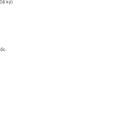
Đã ký)
gốc.