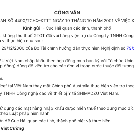
CÔNG VĂN
AN SỐ 4490/TCHQ-KTTT NGÀY 10 THÁNG 10 NĂM 2001 VỀ VIỆC
Kính gửi:
- Cục Hải quan các tỉnh, thành phố
 không thu thuế GTGT đối với hàng viện trợ do Công ty TNHH Công
 vị thực hiện như sau:
29/12/2000 của Bộ Tài chính hướng dẫn thực hiện Nghị định số
79/
 Việt Nam nhập khẩu theo hợp đồng mua bán ký với Tổ chức Unicef 
 hợp đồng) dùng để viện trợ cho các đơn vị trong nước thuộc đối tượ
m.
cef tại Việt Nam thay mặt Chính phủ Australia thực hiện viện trợ th
ty TNHH Công nghệ cao về thiết bị Y tế SHIMADZU Việt Nam.
ử dụng các mặt hàng nhập khẩu được miễn thuế theo đúng mục đích 
 theo Luật pháp hiện hành.
 để Cục Hải quan các tỉnh, thành phố biết và thực hiện.
 Việt Cường