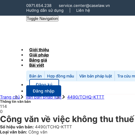
0971.654.238
service.center@caselaw.vn
Hướng dẫn sử dụng
|
Liên hệ
Toggle Navigation
Giới thiệu
Giải pháp
Bảng giá
Bài viết
Bản án
Hợp đồng mẫu
Văn bản pháp luật
Tra cứu 
Đăng ký
Đăng nhập
Trang chủ
Văn bản pháp luật
4490/TCHQ-KTTT
Thông tin văn bản
114
0
Công văn về việc không thu thuế g
Số hiệu văn bản:
4490/TCHQ-KTTT
Loại văn bản:
Công văn