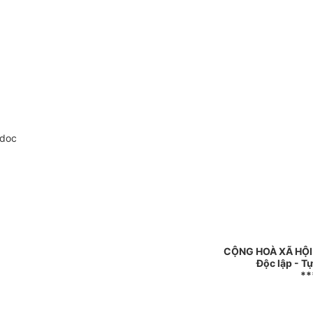
.doc
CỘNG HOÀ XÃ HỘI
Độc lập - T
**