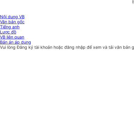
(
Nội dung VB
Văn bản gốc
Tiếng anh
Lược đồ
VB liên quan
Bản án áp dụng
Vui lòng
Đăng ký
tài khoản hoặc
đăng nhập
để xem và tải văn bản 