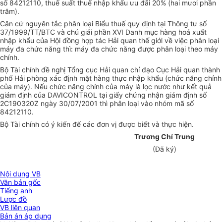
số 84212110, thuế suất thuế nhập khẩu ưu đãi 20% (hai mươi phần
trăm).
Căn cứ nguyên tắc phân loại Biểu thuế quy định tại Thông tư số
37/1999/TT/BTC và chú giải phần XVI Danh mục hàng hoá xuất
nhập khẩu của Hội đồng hợp tác Hải quan thế giới về việc phân loại
máy đa chức năng thì: máy đa chức năng được phân loại theo máy
chính.
Bộ Tài chính đề nghị Tổng cục Hải quan chỉ đạo Cục Hải quan thành
phố Hải phòng xác định mặt hàng thực nhập khẩu (chức năng chính
của máy). Nếu chức năng chính của máy là lọc nước như kết quả
giám định của DAVICONTROL tại giấy chứng nhận giám định số
2C190320Z ngày 30/07/2001 thì phân loại vào nhóm mã số
84212110.
Bộ Tài chính có ý kiến để các đơn vị được biết và thực hiện.
Trương Chí Trung
(Đã ký)
Nội dung VB
Văn bản gốc
Tiếng anh
Lược đồ
VB liên quan
Bản án áp dụng