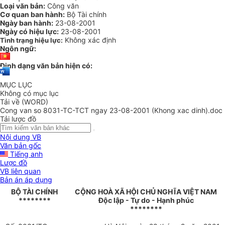
Loại văn bản:
Công văn
Cơ quan ban hành:
Bộ Tài chính
Ngày ban hành:
23-08-2001
Ngày có hiệu lực:
23-08-2001
Không xác định
Tình trạng hiệu lực:
Ngôn ngữ:
Định dạng văn bản hiện có:
MỤC LỤC
Không có mục lục
Tải về (WORD)
Cong van so 8031-TC-TCT ngay 23-08-2001 (Khong xac dinh).doc
Tải lược đồ
Nội dung VB
Văn bản gốc
Tiếng anh
Lược đồ
VB liên quan
Bản án áp dụng
BỘ TÀI CHÍNH
CỘNG HOÀ XÃ HỘI CHỦ NGHĨA VIỆT NAM
********
Độc lập - Tự do - Hạnh phúc
********