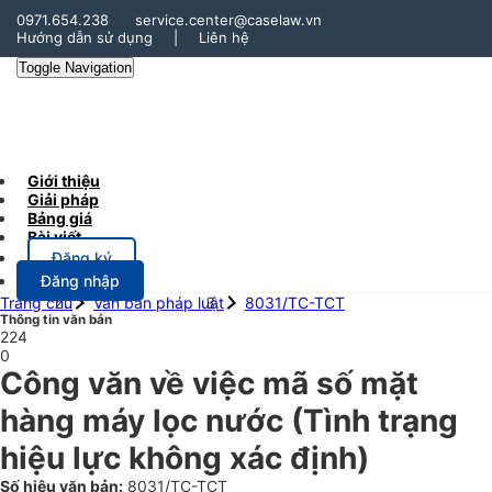
0971.654.238
service.center@caselaw.vn
Hướng dẫn sử dụng
|
Liên hệ
Toggle Navigation
Giới thiệu
Giải pháp
Bảng giá
Bài viết
Đăng ký
Đăng nhập
Trang chủ
Văn bản pháp luật
8031/TC-TCT
Thông tin văn bản
224
0
Công văn về việc mã số mặt
hàng máy lọc nước
(Tình trạng
hiệu lực không xác định)
Số hiệu văn bản:
8031/TC-TCT