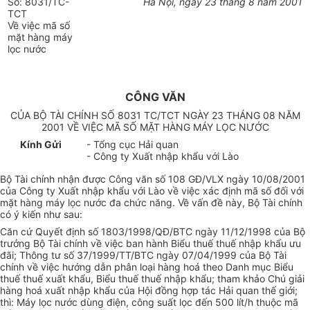
Số: 8031/TC-
Hà Nội, ngày 23 tháng 8 năm 2001
TCT
Về việc mã số
mặt hàng máy
lọc nước
CÔNG VĂN
CỦA BỘ TÀI CHÍNH SỐ 8031 TC/TCT NGÀY 23 THÁNG 08 NĂM
2001 VỀ VIỆC MÃ SỐ MẶT HÀNG MÁY LỌC NƯỚC
Kính Gửi
- Tổng cục Hải quan
- Công ty Xuất nhập khẩu với Lào
Bộ Tài chính nhận được Công văn số 108 GĐ/VLX ngày 10/08/2001
của Công ty Xuất nhập khẩu với Lào về việc xác định mã số đối với
mặt hàng máy lọc nước đa chức năng. Về vấn đề này, Bộ Tài chính
có ý kiến như sau:
Căn cứ Quyết định số 1803/1998/QĐ/BTC ngày 11/12/1998 của Bộ
trưởng Bộ Tài chính về việc ban hành Biểu thuế thuế nhập khẩu ưu
đãi; Thông tư số 37/1999/TT/BTC ngày 07/04/1999 của Bộ Tài
chính về việc hướng dẫn phân loại hàng hoá theo Danh mục Biểu
thuế thuế xuất khẩu, Biểu thuế thuế nhập khẩu; tham khảo Chú giải
hàng hoá xuất nhập khẩu của Hội đồng hợp tác Hải quan thế giới;
thì: Máy lọc nước dùng điện, công suất lọc đến 500 lít/h thuộc mã