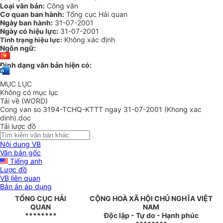
Loại văn bản:
Công văn
Cơ quan ban hành:
Tổng cục Hải quan
Ngày ban hành:
31-07-2001
Ngày có hiệu lực:
31-07-2001
Không xác định
Tình trạng hiệu lực:
Ngôn ngữ:
Định dạng văn bản hiện có:
MỤC LỤC
Không có mục lục
Tải về (WORD)
Cong van so 3194-TCHQ-KTTT ngay 31-07-2001 (Khong xac
dinh).doc
Tải lược đồ
Nội dung VB
Văn bản gốc
Tiếng anh
Lược đồ
VB liên quan
Bản án áp dụng
TỔNG CỤC HẢI
CỘNG HOÀ XÃ HỘI CHỦ NGHĨA VIỆT
QUAN
NAM
********
Độc lập - Tự do - Hạnh phúc