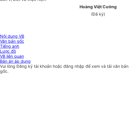
Hoàng Việt Cường
(Đã ký)
Nội dung VB
Văn bản gốc
Tiếng anh
Lược đồ
VB liên quan
Bản án áp dụng
Vui lòng
Đăng ký
tài khoản hoặc
đăng nhập
để xem và tải văn bản
gốc.