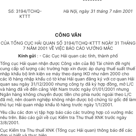
********
Số: 3194/TCHQ-
Hà Nội, ngày 31 tháng 7 năm 2001
KTTT
CÔNG VĂN
CỦA TỔNG CỤC HẢI QUAN SỐ 3194/TCHQ-KTTT NGÀY 31 THÁNG
7 NĂM 2001 VỀ VIỆC BÁO CÁO VƯỚNG MẮC
Kính gửi
: - Các Cục Hải quan các tỉnh, thành phố
Tổng cục Hải quan nhận được Công văn của Bộ Tài chính đề nghị
cung cấp số lượng các trường hợp xin được áp dụng thuế suất thuế
nhập khẩu bộ linh kiện xe máy theo dạng IKD như năm 2000 cho
các lô hàng nhập khẩu có tờ khai Hải quan đăng ký với cơ quan Hải
quan sau ngày 31/12/2000 nhưng công ty đã ký hợp đồng, mở L/C
và hàng đã về đến cảng Việt Nam trước ngày 01/01/2001 nhưng
Ngân hàng không chuyển được tiền cho phía nước ngoài theo L/C
đã mở, nên doanh nghiệp không nhận được bộ chứng từ gốc để làm
thủ tục Hải quan nhập khẩu lô hàng trước ngày 1/1/2001.
Yêu cầu các đơn vị tập hợp báo cáo các trường hợp có vướng mắc
nêu trên. Báo cáo gửi về cục Kiểm tra Thu thuế XNK trước ngày
3/8/2001.
Cục Kiểm tra Thu thuế XNK (Tổng cục Hải quan) thông báo để các
đơn vị biết và thực hiện.