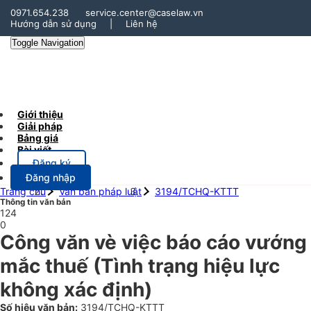
0971.654.238
service.center@caselaw.vn
Hướng dẫn sử dụng
|
Liên hệ
Toggle Navigation
Giới thiệu
Giải pháp
Bảng giá
Bài viết
Đăng ký
Đăng nhập
Trang chủ
Văn bản pháp luật
3194/TCHQ-KTTT
Thông tin văn bản
124
0
Công văn vè việc báo cáo vướng
mắc thuế
(Tình trạng hiệu lực
không xác định)
Số hiệu văn bản:
3194/TCHQ-KTTT