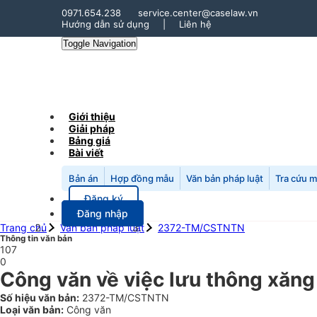
0971.654.238
service.center@caselaw.vn
Hướng dẫn sử dụng
|
Liên hệ
Toggle Navigation
Giới thiệu
Giải pháp
Bảng giá
Bài viết
Bản án
Hợp đồng mẫu
Văn bản pháp luật
Tra cứu 
Đăng ký
Đăng nhập
Trang chủ
Văn bản pháp luật
2372-TM/CSTNTN
Thông tin văn bản
107
0
Công văn về việc lưu thông xăng
Số hiệu văn bản:
2372-TM/CSTNTN
Loại văn bản:
Công văn