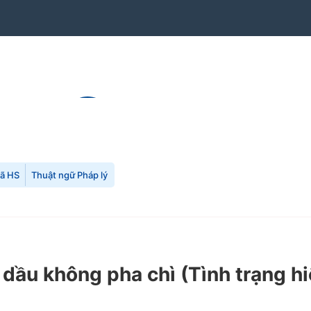
mã HS
Thuật ngữ Pháp lý
 dầu không pha chì
(Tình trạng h