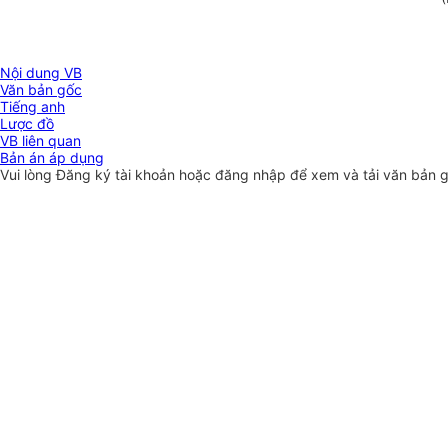
Nội dung VB
Văn bản gốc
Tiếng anh
Lược đồ
VB liên quan
Bản án áp dụng
Vui lòng
Đăng ký
tài khoản hoặc
đăng nhập
để xem và tải văn bản 