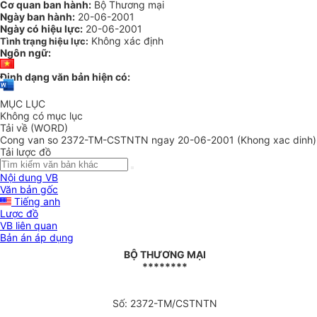
Cơ quan ban hành:
Bộ Thương mại
Ngày ban hành:
20-06-2001
Ngày có hiệu lực:
20-06-2001
Không xác định
Tình trạng hiệu lực:
Ngôn ngữ:
Định dạng văn bản hiện có:
MỤC LỤC
Không có mục lục
Tải về (WORD)
Cong van so 2372-TM-CSTNTN ngay 20-06-2001 (Khong xac dinh)
Tải lược đồ
Nội dung VB
Văn bản gốc
Tiếng anh
Lược đồ
VB liên quan
Bản án áp dụng
BỘ THƯƠNG MẠI
********
Số: 2372-TM/CSTNTN