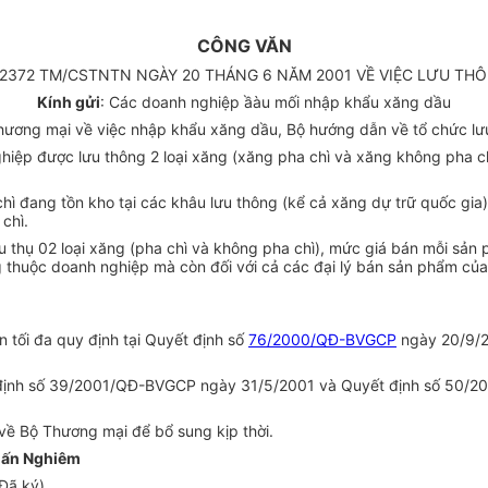
CÔNG VĂN
2372 TM/CSTNTN NGÀY 20 THÁNG 6 NĂM 2001 VỀ VIỆC LƯU TH
Kính gửi
: Các doanh nghiệp ầàu mối nhập khẩu xăng dầu
ng mại về việc nhập khẩu xăng dầu, Bộ hướng dẫn về tổ chức lưu t
ghiệp được lưu thông 2 loại xăng (xăng pha chì và xăng không pha ch
 đang tồn kho tại các khâu lưu thông (kể cả xăng dự trữ quốc gia),
chì.
iêu thụ 02 loại xăng (pha chì và không pha chì), mức giá bán mỗi s
g thuộc doanh nghiệp mà còn đối với cả các đại lý bán sản phẩm của 
n tối đa quy định tại Quyết định số
76/2000/QĐ-BVGCP
ngày 20/9/20
ết định số 39/2001/QĐ-BVGCP ngày 31/5/2001 và Quyết định số 50/
về Bộ Thương mại để bổ sung kịp thời.
uấn Nghiêm
Đã ký)