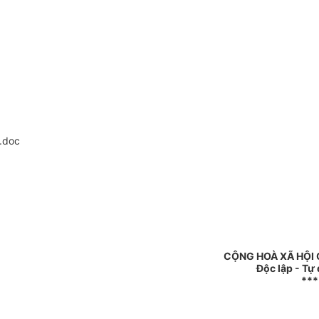
.doc
CỘNG HOÀ XÃ HỘI 
Độc lập - Tự
***