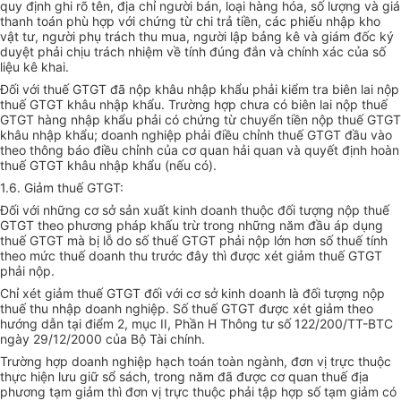
quy định ghi rõ tên, địa chỉ người bán, loại hàng hóa, số lượng và giá
thanh toán phù hợp với chứng từ chi trả tiền, các phiếu nhập kho
vật tư, người phụ trách thu mua, người lập bảng kê và giám đốc ký
duyệt phải chịu trách nhiệm về tính đúng đắn và chính xác của số
liệu kê khai.
Đối với thuế GTGT đã nộp khâu nhập khẩu phải kiểm tra biên lai nộp
thuế GTGT khâu nhập khẩu. Trường hợp chưa có biên lai nộp thuế
GTGT hàng nhập khẩu phải có chứng từ chuyển tiền nộp thuế GTGT
khâu nhập khẩu; doanh nghiệp phải điều chỉnh thuế GTGT đầu vào
theo thông báo điều chỉnh của cơ quan hải quan và quyết định hoàn
thuế GTGT khâu nhập khẩu (nếu có).
1.6. Giảm thuế GTGT:
Đối với những cơ sở sản xuất kinh doanh thuộc đối tượng nộp thuế
GTGT theo phương pháp khấu trừ trong những năm đầu áp dụng
thuế GTGT mà bị lỗ do số thuế GTGT phải nộp lớn hơn số thuế tính
theo mức thuế doanh thu trước đây thì được xét giảm thuế GTGT
phải nộp.
Chỉ xét giảm thuế GTGT đối với cơ sở kinh doanh là đối tượng nộp
thuế thu nhập doanh nghiệp. Số thuế GTGT được xét giảm theo
hướng dẫn tại điểm 2, mục II, Phần H Thông tư số 122/200/TT-BTC
ngày 29/12/2000 của Bộ Tài chính.
Trường hợp doanh nghiệp hạch toán toàn ngành, đơn vị trực thuộc
thực hiện lưu giữ sổ sách, trong năm đã được cơ quan thuế địa
phương tạm giảm thì đơn vị trực thuộc phải tập hợp số tạm giảm có