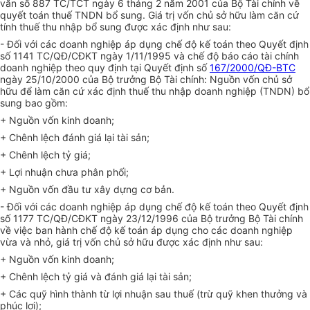
văn số 887 TC/TCT ngày 6 tháng 2 năm 2001 của Bộ Tài chính về
quyết toán thuế TNDN bổ sung. Giá trị vốn chủ sở hữu làm căn cứ
tính thuế thu nhập bổ sung được xác định như sau:
- Đối với các doanh nghiệp áp dụng chế độ kế toán theo Quyết định
số 1141 TC/QĐ/CĐKT ngày 1/11/1995 và chế độ báo cáo tài chính
doanh nghiệp theo quy định tại Quyết định số
167/2000/QĐ-BTC
ngày 25/10/2000 của Bộ trưởng Bộ Tài chính: Nguồn vốn chủ sở
hữu để làm căn cứ xác định thuế thu nhập doanh nghiệp (TNDN) bổ
sung bao gồm:
+ Nguồn vốn kinh doanh;
+ Chênh lệch đánh giá lại tài sản;
+ Chênh lệch tỷ giá;
+ Lợi nhuận chưa phân phối;
+ Nguồn vốn đầu tư xây dựng cơ bản.
- Đối với các doanh nghiệp áp dụng chế độ kế toán theo Quyết định
số 1177 TC/QĐ/CĐKT ngày 23/12/1996 của Bộ trưởng Bộ Tài chính
về việc ban hành chế độ kế toán áp dụng cho các doanh nghiệp
vừa và nhỏ, giá trị vốn chủ sở hữu được xác định như sau:
+ Nguồn vốn kinh doanh;
+ Chênh lệch tỷ giá và đánh giá lại tài sản;
+ Các quỹ hình thành từ lợi nhuận sau thuế (trừ quỹ khen thưởng và
phúc lợi);