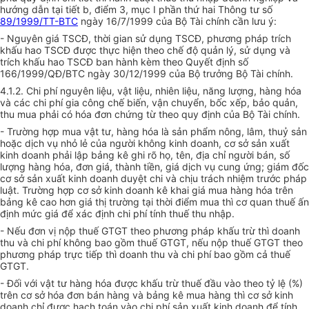
hướng dẫn tại tiết b, điểm 3, mục I phần thứ hai Thông tư số
89/1999/TT-BTC
ngày 16/7/1999 của Bộ Tài chính cần lưu ý:
- Nguyên giá TSCĐ, thời gian sử dụng TSCĐ, phương pháp trích
khấu hao TSCĐ được thực hiện theo chế độ quản lý, sử dụng và
trích khấu hao TSCĐ ban hành kèm theo Quyết định số
166/1999/QĐ/BTC ngày 30/12/1999 của Bộ trưởng Bộ Tài chính.
4.1.2. Chi phí nguyên liệu, vật liệu, nhiên liệu, năng lượng, hàng hóa
và các chi phí gia công chế biến, vận chuyển, bốc xếp, bảo quản,
thu mua phải có hóa đơn chứng từ theo quy định của Bộ Tài chính.
- Trường hợp mua vật tư, hàng hóa là sản phẩm nông, lâm, thuỷ sản
hoặc dịch vụ nhỏ lẻ của người không kinh doanh, cơ sở sản xuất
kinh doanh phải lập bảng kê ghi rõ họ, tên, địa chỉ người bán, số
lượng hàng hóa, đơn giá, thành tiền, giá dịch vụ cung ứng; giám đốc
cơ sở sản xuất kinh doanh duyệt chi và chịu trách nhiệm trước pháp
luật. Trường hợp cơ sở kinh doanh kê khai giá mua hàng hóa trên
bảng kê cao hơn giá thị trường tại thời điểm mua thì cơ quan thuế ấn
định mức giá để xác định chi phí tính thuế thu nhập.
- Nếu đơn vị nộp thuế GTGT theo phương pháp khấu trừ thì doanh
thu và chi phí không bao gồm thuế GTGT, nếu nộp thuế GTGT theo
phương pháp trực tiếp thì doanh thu và chi phí bao gồm cả thuế
GTGT.
- Đối với vật tư hàng hóa được khấu trừ thuế đầu vào theo tỷ lệ (%)
trên cơ sở hóa đơn bán hàng và bảng kê mua hàng thì cơ sở kinh
doanh chỉ được hạch toán vào chi phí sản xuất kinh doanh để tính