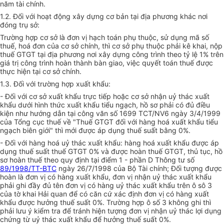
năm tài chính.
1.2. Đối với hoạt động xây dựng cơ bản tại địa phương khác nơi
đóng trụ sở:
Trường hợp cơ sở là đơn vị hạch toán phụ thuộc, sử dụng mã số
thuế, hoá đơn của cơ sở chính, thì cơ sở phụ thuộc phải kê khai, nộp
thuế GTGT tại địa phương nơi xây dựng công trình theo tỷ lệ 1% trên
giá trị công trình hoàn thành bàn giao, việc quyết toán thuế được
thực hiện tại cơ sở chính.
1.3. Đối với trường hợp xuất khẩu:
- Đối với cơ sở xuất khẩu trực tiếp hoặc cơ sở nhận uỷ thác xuất
khẩu dưới hình thức xuất khẩu tiểu ngạch, hồ sơ phải có đủ điều
kiện như hướng dẫn tại công văn số 1699 TCT/NV6 ngày 3/4/1999
của Tổng cục thuế về "Thuế GTGT đối với hàng hoá xuất khẩu tiểu
ngạch biên giới" thì mới được áp dụng thuế suất bằng 0%.
- Đối với hàng hoá uỷ thác xuất khẩu: hàng hoá xuất khẩu được áp
dụng thuế suất thuế GTGT 0% và được hoàn thuế GTGT, thủ tục, hồ
sơ hoàn thuế theo quy định tại điểm 1 - phần D Thông tư số
89/1998/TT-BTC
ngày 26/7/1998 của Bộ Tài chính; Đối tượng được
hoàn là đơn vị có hàng xuất khẩu, đơn vị nhận uỷ thác xuất khẩu
phải ghi đầy đủ tên đơn vị có hàng uỷ thác xuất khẩu trên ô sô 3
của tờ khai Hải quan để có căn cứ xác định đơn vị có hàng xuất
khẩu được hưởng thuế suất 0%. Trường hợp ô số 3 không ghi thì
phải lưu ý kiểm tra để tránh hiện tượng đơn vị nhận uỷ thác lợi dụng
chứng từ uỷ thác xuất khẩu để hưởng thuế suất 0%.