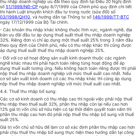
thu nhập doanh nghiệp ưu đãi theo quy định tại Điều 20 Nghị định
số
51/1999/NĐ-CP
ngày 8/7/1999 của Chính phủ quy định chi tiết
thi hành Luật khuyến khích đầu tư trong nước (sửa đổi) số
03/1998/QH10
, và hướng dẫn tại Thông tư số
146/1999/TT-BTC
ngày 17/12/1999 của Bộ Tài chính.
- Các khoản thu nhập khác không thuộc lĩnh vực, ngành nghề, địa
bàn ưu đãi đầu tư áp dụng thuế suất thuế thu nhập doanh nghiệp
32%. Riêng đơn vị chỉ áp dụng một thuế suất 25% trong 3 năm đầu
theo quy định của Chính phủ, nếu có thu nhập khác thì cũng được
áp dụng thuế suất thuế thu nhập doanh nghiệp 25%.
- Đối với cơ sở hoạt động sản xuất kinh doanh thuộc các ngành
nghề khác nhau thì phải hạch toán riêng từng hoạt động để áp
dụng thuế suất tương ứng. Nếu không hạch toán riêng được thì phải
nộp thuế thu nhập doanh nghiệp với mức thuế suất cao nhất. Nếu
cơ sở sản xuất kinh doanh có các thu nhập khác thì cũng áp dụng
nộp thuế thu nhập doanh nghiệp với mức thuế suất cao nhất.
4.4. Thuế thu nhập bổ sung:
Các cơ sở kinh doanh có thu nhập cao thì ngoài việc phải nộp thuế
thu nhập theo thuế suất 32%, phần thu nhập còn lại nếu cao hơn
12% giá trị vốn chủ sở hữu hiện có tại thời điểm quyết toán năm thì
phần thu nhập cao hơn đó phải nộp thuế thu nhập bổ sung với thuế
suất 25%.
Giá trị vốn chủ sở hữu để làm cơ sở xác định phần thu nhập cao hơn
phải chịu thuế thu nhập bổ sung thực hiện theo hướng dẫn tại công