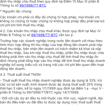
định thu nhập chịu thuế theo quy định tại Điểm 15 Mục III phần B
Thông tư số
99/1998/TT-BTC
.
* Nguyên tắc chung:
Các khoản chi phải có đầy đủ chứng từ hợp pháp, mọi khoản chi
không có chứng từ hoặc chứng từ không hợp pháp đều phải loại bỏ
chi phí khi tính thuế thu nhập.
4.2. Các khoản thu nhập chịu thuế khác được quy định tại Mục IV
Phần B Thông tư số
99/1998/TT-BTC
cần lưu ý:
Trường hợp các doanh nghiệp trong nước liên doanh với nhau theo
hình thức hợp đồng thì thu nhập của hợp đồng liên doanh phải nộp
thuế thu nhập, bên nhận liên doanh có trách nhiệm kê khai và nộp
thuế thu nhập. Sau khi nộp thuế thu nhập, phần thu nhập được chia
không phải tính vào thu nhập chịu thuế để tính thuế thu nhập ổn
định nhưng phải tổng hợp vào thu nhập để tính thuế thu nhập doanh
nghiệp bổ sung (nếu có) và trang trải các chi phí liên quan đến hoạt
động liên doanh.
4.3. Thuế suất thuế TNDN:
- Thuế suất thuế thu nhập doanh nghiệp được áp dụng là 32%, trừ
các cơ sở sản xuất, kinh doanh được áp dụng thuế suất 25% trong
thời hạn 3 năm, kể từ ngày 1/1/1999 quy định tại điểm 1.a - mục V -
phần B Thông tư 99/1998/TT/BTC ngày 14/7/1998.
- Đối với các dự án đầu tư mới thuộc các lĩnh vực, ngành nghề, địa
bàn đủ điều kiện ưu đãi đầu tư được áp dụng mức thuế suất thuế