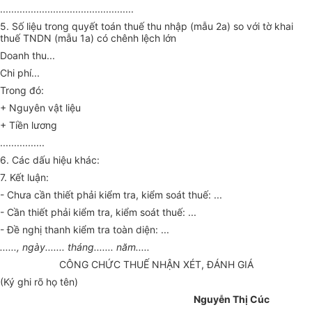
................................................
5. Số liệu trong quyết toán thuế thu nhập (mẫu 2a) so với tờ khai
thuế TNDN (mẫu 1a) có chênh lệch lớn
Doanh thu...
Chi phí...
Trong đó:
+ Nguyên vật liệu
+ Tiền lương
................
6. Các dấu hiệu khác:
7. Kết luận:
- Chưa cần thiết phải kiểm tra, kiểm soát thuế: ...
- Cần thiết phải kiểm tra, kiểm soát thuế: ...
- Đề nghị thanh kiểm tra toàn diện: ...
......, ngày....... tháng....... năm.....
CÔNG CHỨC THUẾ NHẬN XÉT, ĐÁNH GIÁ
(Ký ghi rõ họ tên)
Nguyễn Thị Cúc