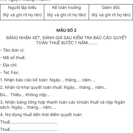
Người lập biểu
Kế toán trưởng
Giám đốc
(Ký và ghi rõ họ tên)
(Ký và ghi rõ họ tên)
(Ký và ghi rõ họ tên)
MẪU SỐ 2
BẢNG NHẬN XÉT, ĐÁNH GIÁ SAU KIỂM TRA BÁO CÁO QUYẾT
TOÁN THUẾ BƯỚC 1 NĂM........
- Tên đơn vị:
- Mã số thuế:
- Địa chỉ:
- Tel: Fax:
1. Nhận báo cáo kế toán: Ngày... tháng.... năm....
2. Nhận tờ khai quyết toán thuế: Ngày... tháng... năm...
Đủ... Thiếu... Không nộp...
3. Nhận bảng tổng hợp thanh toán các khoản thuế và nộp Ngân
sách: Ngày... tháng... năm....
4. Nợ đọng thuế đến thời điểm quyết toán
Thuế........................................
Thuế........................................