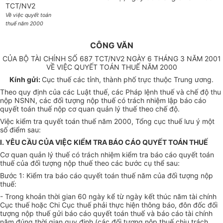
TCT/NV2
Về việc quyết toán
thuế năm 2000
CÔNG VĂN
CỦA BỘ TÀI CHÍNH SỐ 687 TCT/NV2 NGÀY 6 THÁNG 3 NĂM 2001
VỀ VIỆC QUYẾT TOÁN THUẾ NĂM 2000
Kính gửi:
Cục thuế các tỉnh, thành phố trực thuộc Trung ương.
Theo quy định của các Luật thuế, các Pháp lệnh thuế và chế độ thu
nộp NSNN, các đối tượng nộp thuế có trách nhiệm lập báo cáo
quyết toán thuế nộp cơ quan quản lý thuế theo chế độ.
Việc kiểm tra quyết toán thuế năm 2000, Tổng cục thuế lưu ý một
số điểm sau:
I. YÊU CẦU CỦA VIỆC KIỂM TRA BÁO CÁO QUYẾT TOÁN THUẾ
Cơ quan quản lý thuế có trách nhiệm kiểm tra báo cáo quyết toán
thuế của đối tượng nộp thuế theo các bước cụ thể sau:
Bước 1: Kiểm tra báo cáo quyết toán thuế năm của đối tượng nộp
thuế:
- Trong khoản thời gian 60 ngày kể từ ngày kết thúc năm tài chính
Cục thuế hoặc Chi Cục thuế phải thực hiện thông báo, đôn đốc đối
tượng nộp thuế gửi báo cáo quyết toán thuế và báo cáo tài chính
năm đúng thời gian quy định (các đối tượng nộp thuế chịu trách