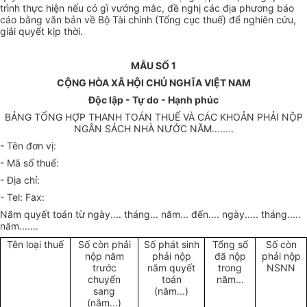
trình thực hiện nếu có gì vướng mắc, đề nghị các địa phương báo
cáo bằng văn bản về Bộ Tài chính (Tổng cục thuế) để nghiên cứu,
giải quyết kịp thời.
MẪU SỐ 1
CỘNG HÒA XÃ HỘI CHỦ NGHĨA VIỆT NAM
Độc lập - Tự do - Hạnh phúc
BẢNG TỔNG HỢP THANH TOÁN THUẾ VÀ CÁC KHOẢN PHẢI NỘP
NGÂN SÁCH NHÀ NƯỚC NĂM........
- Tên đơn vị:
- Mã số thuế:
- Địa chỉ:
- Tel: Fax:
Năm quyết toán từ ngày.... tháng... năm... đến.... ngày..... tháng.....
năm.......
Tên loại thuế
Số còn phải
Số phát sinh
Tổng số
Số còn
nộp năm
phải nộp
đã nộp
phải nộp
trước
năm quyết
trong
NSNN
chuyển
toán
năm...
sang
(năm...)
(năm...)