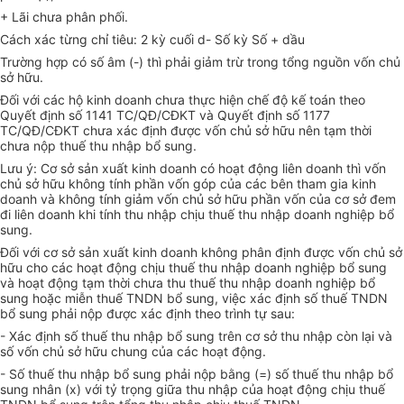
+ Lãi chưa phân phối.
Cách xác từng chỉ tiêu: 2 kỳ cuối d- Số kỳ Số + dầu
Trường hợp có số âm (-) thì phải giảm trừ trong tổng nguồn vốn chủ
sở hữu.
Đối với các hộ kinh doanh chưa thực hiện chế độ kế toán theo
Quyết định số 1141 TC/QĐ/CĐKT và Quyết định số 1177
TC/QĐ/CĐKT chưa xác định được vốn chủ sở hữu nên tạm thời
chưa nộp thuế thu nhập bổ sung.
Lưu ý: Cơ sở sản xuất kinh doanh có hoạt động liên doanh thì vốn
chủ sở hữu không tính phần vốn góp của các bên tham gia kinh
doanh và không tính giảm vốn chủ sở hữu phần vốn của cơ sở đem
đi liên doanh khi tính thu nhập chịu thuế thu nhập doanh nghiệp bổ
sung.
Đối với cơ sở sản xuất kinh doanh không phân định được vốn chủ sở
hữu cho các hoạt động chịu thuế thu nhập doanh nghiệp bổ sung
và hoạt động tạm thời chưa thu thuế thu nhập doanh nghiệp bổ
sung hoặc miễn thuế TNDN bổ sung, việc xác định số thuế TNDN
bổ sung phải nộp được xác định theo trình tự sau:
- Xác định số thuế thu nhập bổ sung trên cơ sở thu nhập còn lại và
số vốn chủ sở hữu chung của các hoạt động.
- Số thuế thu nhập bổ sung phải nộp bằng (=) số thuế thu nhập bổ
sung nhân (x) với tỷ trọng giữa thu nhập của hoạt động chịu thuế