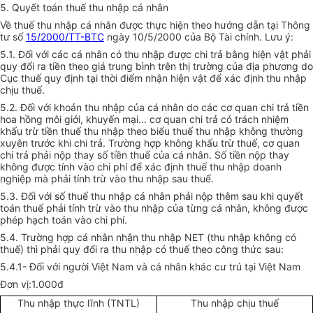
5. Quyết toán thuế thu nhập cá nhân
Về thuế thu nhập cá nhân được thực hiện theo hướng dẫn tại Thông
tư số
15/2000/TT-BTC
ngày 10/5/2000 của Bộ Tài chính. Lưu ý:
5.1. Đối với các cá nhân có thu nhập được chi trả bằng hiện vật phải
quy đổi ra tiền theo giá trung bình trên thị trường của địa phương do
Cục thuế quy định tại thời điểm nhận hiện vật để xác định thu nhập
chịu thuế.
5.2. Đối với khoản thu nhập của cá nhân do các cơ quan chi trả tiền
hoa hồng môi giới, khuyến mại... cơ quan chi trả có trách nhiệm
khấu trừ tiền thuế thu nhập theo biểu thuế thu nhập không thường
xuyên trước khi chi trả. Trường hợp không khấu trừ thuế, cơ quan
chi trả phải nộp thay số tiền thuế của cá nhân. Số tiền nộp thay
không được tính vào chi phí để xác định thuế thu nhập doanh
nghiệp mà phải tính trừ vào thu nhập sau thuế.
5.3. Đối với số thuế thu nhập cá nhân phải nộp thêm sau khi quyết
toán thuế phải tính trừ vào thu nhập của từng cá nhân, không được
phép hạch toán vào chi phí.
5.4. Trường hợp cá nhân nhận thu nhập NET (thu nhập không có
thuế) thì phải quy đổi ra thu nhập có thuế theo công thức sau:
5.4.1- Đối với người Việt Nam và cá nhân khác cư trú tại Việt Nam
Đơn vị:1.000đ
Thu nhập thực lĩnh (TNTL)
Thu nhập chịu thuế