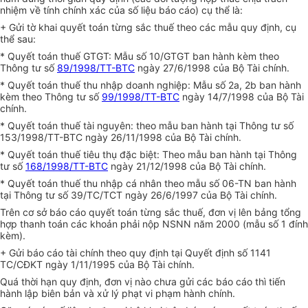
nhiệm về tính chính xác của số liệu báo cáo) cụ thể là:
+ Gửi tờ khai quyết toán từng sắc thuế theo các mẫu quy định, cụ
thể sau:
* Quyết toán thuế GTGT: Mẫu số 10/GTGT ban hành kèm theo
Thông tư số
89/1998/TT-BTC
ngày 27/6/1998 của Bộ Tài chính.
* Quyết toán thuế thu nhập doanh nghiệp: Mẫu số 2a, 2b ban hành
kèm theo Thông tư số
99/1998/TT-BTC
ngày 14/7/1998 của Bộ Tài
chính.
* Quyết toán thuế tài nguyên: theo mẫu ban hành tại Thông tư số
153/1998/TT-BTC ngày 26/11/1998 của Bộ Tài chính.
* Quyết toán thuế tiêu thụ đặc biệt: Theo mẫu ban hành tại Thông
tư số
168/1998/TT-BTC
ngày 21/12/1998 của Bộ Tài chính.
* Quyết toán thuế thu nhập cá nhân theo mẫu số 06-TN ban hành
tại Thông tư số 39/TC/TCT ngày 26/6/1997 của Bộ Tài chính.
Trên cơ sở báo cáo quyết toán từng sắc thuế, đơn vị lên bảng tổng
hợp thanh toán các khoản phải nộp NSNN năm 2000 (mẫu số 1 đính
kèm).
+ Gửi báo cáo tài chính theo quy định tại Quyết định số 1141
TC/CĐKT ngày 1/11/1995 của Bộ Tài chính.
Quá thời hạn quy định, đơn vị nào chưa gửi các báo cáo thì tiến
hành lập biên bản và xử lý phạt vi phạm hành chính.