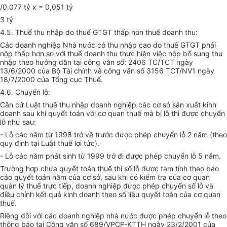
/0,077 tỷ x = 0,051 tỷ
3 tỷ
4.5. Thuế thu nhập do thuế GTGT thấp hơn thuế doanh thu:
Các doanh nghiệp Nhà nước có thu nhập cao do thuế GTGT phải
nộp thấp hơn so với thuế doanh thu thực hiện việc nộp bổ sung thu
nhập theo hướng dẫn tại công văn số: 2406 TC/TCT ngày
13/6/2000 của Bộ Tài chính và công văn số 3156 TCT/NV1 ngày
18/7/2000 của Tổng cục Thuế.
4.6. Chuyển lỗ:
Căn cứ Luật thuế thu nhập doanh nghiệp các cơ sở sản xuất kinh
doanh sau khi quyết toán với cơ quan thuế mà bị lỗ thì được chuyển
lỗ như sau:
- Lỗ các năm từ 1998 trở về trước được phép chuyển lỗ 2 năm (theo
quy định tại Luật thuế lợi tức).
- Lỗ các năm phát sinh từ 1999 trở đi được phép chuyển lỗ 5 năm.
Trường hợp chưa quyết toán thuế thì số lỗ được tạm tính theo báo
cáo quyết toán năm của cơ sở, sau khi có kiểm tra của cơ quan
quản lý thuế trực tiếp, doanh nghiệp được phép chuyển số lỗ và
điều chỉnh kết quả kinh doanh theo số liệu quyết toán của cơ quan
thuế.
Riêng đối với các doanh nghiệp nhà nước được phép chuyển lỗ theo
thông báo tại Công văn số 689/VPCP-KTTH ngày 23/2/2001 của