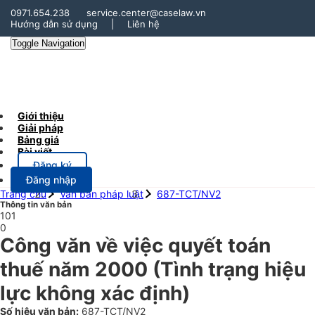
0971.654.238
service.center@caselaw.vn
Hướng dẫn sử dụng
|
Liên hệ
Toggle Navigation
Giới thiệu
Giải pháp
Bảng giá
Bài viết
Đăng ký
Đăng nhập
Trang chủ
Văn bản pháp luật
687-TCT/NV2
Thông tin văn bản
101
0
Công văn về việc quyết toán
thuế năm 2000
(Tình trạng hiệu
lực không xác định)
Số hiệu văn bản:
687-TCT/NV2