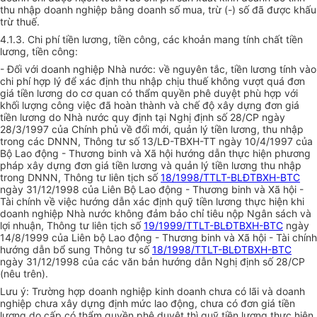
thu nhập doanh nghiệp bằng doanh số mua, trừ (-) số đã được khấu
trừ thuế.
4.1.3. Chi phí tiền lương, tiền công, các khoản mang tính chất tiền
lương, tiền công:
- Đối với doanh nghiệp Nhà nước: về nguyên tắc, tiền lương tính vào
chi phí hợp lý để xác định thu nhập chịu thuế không vượt quá đơn
giá tiền lương do cơ quan có thẩm quyền phê duyệt phù hợp với
khối lượng công việc đã hoàn thành và chế độ xây dựng đơn giá
tiền lương do Nhà nước quy định tại Nghị định số 28/CP ngày
28/3/1997 của Chính phủ về đổi mới, quản lý tiền lương, thu nhập
trong các DNNN, Thông tư số 13/LĐ-TBXH-TT ngày 10/4/1997 của
Bộ Lao động - Thương binh và Xã hội hướng dẫn thực hiện phương
pháp xây dựng đơn giá tiền lương và quản lý tiền lương thu nhập
trong DNNN, Thông tư liên tịch số
18/1998/TTLT-BLĐTBXH-BTC
ngày 31/12/1998 của Liên Bộ Lao động - Thương binh và Xã hội -
Tài chính về việc hướng dẫn xác định quỹ tiền lương thực hiện khi
doanh nghiệp Nhà nước không đảm bảo chỉ tiêu nộp Ngân sách và
lợi nhuận, Thông tư liên tịch số
19/1999/TTLT-BLĐTBXH-BTC
ngày
14/8/1999 của Liên bộ Lao động - Thương binh và Xã hội - Tài chính
hướng dẫn bổ sung Thông tư số
18/1998/TTLT-BLĐTBXH-BTC
ngày 31/12/1998 của các văn bản hướng dẫn Nghị định số 28/CP
(nêu trên).
Lưu ý: Trường hợp doanh nghiệp kinh doanh chưa có lãi và doanh
nghiệp chưa xây dựng định mức lao động, chưa có đơn giá tiền
lương do cấp có thẩm quyền phê duyệt thì quỹ tiền lương thực hiện