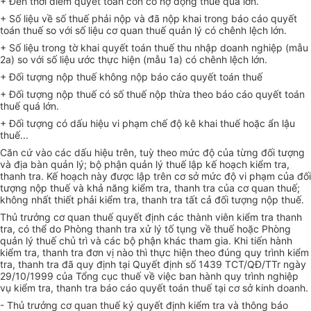
+ Đến thời điểm quyết toán còn có nợ đọng thuế quá lớn.
+ Số liệu về số thuế phải nộp và đã nộp khai trong báo cáo quyết
toán thuế so với số liệu cơ quan thuế quản lý có chênh lệch lớn.
+ Số liệu trong tờ khai quyết toán thuế thu nhập doanh nghiệp (mẫu
2a) so với số liệu ước thực hiện (mẫu 1a) có chênh lệch lớn.
+ Đối tượng nộp thuế không nộp báo cáo quyết toán thuế
+ Đối tượng nộp thuế có số thuế nộp thừa theo báo cáo quyết toán
thuế quá lớn.
+ Đối tượng có dấu hiệu vi phạm chế độ kê khai thuế hoặc ẩn lậu
thuế...
Căn cứ vào các dấu hiệu trên, tuỳ theo mức độ của từng đối tượng
và địa bàn quản lý; bộ phận quản lý thuế lập kế hoạch kiểm tra,
thanh tra. Kế hoạch này được lập trên cơ sở mức độ vi phạm của đối
tượng nộp thuế và khả năng kiểm tra, thanh tra của cơ quan thuế;
không nhất thiết phải kiểm tra, thanh tra tất cả đối tượng nộp thuế.
Thủ trưởng cơ quan thuế quyết định các thành viên kiểm tra thanh
tra, có thể do Phòng thanh tra xử lý tố tụng về thuế hoặc Phòng
quản lý thuế chủ trì và các bộ phận khác tham gia. Khi tiến hành
kiểm tra, thanh tra đơn vị nào thì thực hiện theo đúng quy trình kiểm
tra, thanh tra đã quy định tại Quyết định số 1439 TCT/QĐ/TTr ngày
29/10/1999 của Tổng cục thuế về việc ban hành quy trình nghiệp
vụ kiểm tra, thanh tra báo cáo quyết toán thuế tại cơ sở kinh doanh.
- Thủ trưởng cơ quan thuế ký quyết định kiểm tra và thông báo