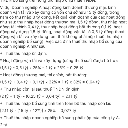
TNDN bổ sung trên tổng thu nhập chịu thuế TNDN.
Ví dụ: Doanh nghiệp A hoạt động kinh doanh thương mại, kinh
doanh vận tải và xây dựng có vốn chủ sở hữu 15 tỷ đồng, trong
năm có thu nhập 3 tỷ đồng, kết quả kinh doanh của các hoạt động
như sau: thu nhập hoạt động thương mại 1,5 tỷ đồng, thu nhập hoạt
động tài chính 0,4 tỷ, thu nhập hoạt động bất thường 0,1 tỷ, hoạt
động xây dựng 1,5 tỷ đồng, hoạt động vận tải lỗ 0,5 tỷ đồng (hoạt
động vận tải và xây dựng tạm thời không phải nộp thuế thu nhập
doanh nghiệp bổ sung). Việc xác định thuế thu nhập bổ sung của
doanh nghiệp A như sau:
+ Thuế thu nhập ổn định:
* Hoạt động vận tải và xây dựng (cùng thuế suất được bù trừ):
(1,5 tỷ - 0,5 tỷ) x 25% = 1 tỷ x 25% = 0,25 tỷ
* Hoạt động thương mại, tài chính, bất thường:
(1,5 tỷ + 0,4 tỷ + 0,1 tỷ) x 32% = 1 tỷ x 32% = 0,64 tỷ
+ Thu nhập còn lại sau thuế TNDN ổn định:
(2 tỷ + 1 tỷ) - (0,25 tỷ + 0,64 tỷ) = 2,11 tỷ
+ Thuế thu nhập bổ sung tính trên toàn bộ thu nhập còn lại:
[2,11 tỷ - (15 tỷ x 12%)] x 25% = 0,077 tỷ
+ Thuế thu nhập doanh nghiệp bổ sung phải nộp của công ty A:
2 tỷ