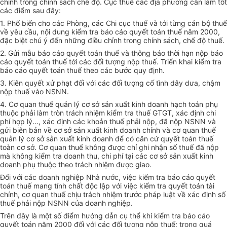
chỉnh trong chính sách chế độ. Cục thuế các địa phương cần làm tốt
các điểm sau đây:
1. Phổ biến cho các Phòng, các Chi cục thuế và tới từng cán bộ thuế
về yêu cầu, nội dung kiểm tra báo cáo quyết toán thuế năm 2000,
đặc biệt chú ý đến những điều chỉnh trong chính sách, chế độ thuế.
2. Gửi mẫu báo cáo quyết toán thuế và thông báo thời hạn nộp báo
cáo quyết toán thuế tới các đối tượng nộp thuế. Triển khai kiểm tra
báo cáo quyết toán thuế theo các bước quy định.
3. Kiên quyết xử phạt đối với các đối tượng cố tình dây dưa, chậm
nộp thuế vào NSNN.
4. Cơ quan thuế quản lý cơ sở sản xuất kinh doanh hạch toán phụ
thuộc phải làm tròn trách nhiệm kiểm tra thuế GTGT, xác định chi
phí hợp lý..., xác định các khoản thuế phải nộp, đã nộp NSNN và
gửi biên bản về cơ sở sản xuất kinh doanh chính và cơ quan thuế
quản lý cơ sở sản xuất kinh doanh để có căn cứ quyết toán thuế
toàn cơ sở. Cơ quan thuế không được chỉ ghi nhận số thuế đã nộp
mà không kiểm tra doanh thu, chi phí tại các cơ sở sản xuất kinh
doanh phụ thuộc theo trách nhiệm được giao.
Đối với các doanh nghiệp Nhà nước, việc kiểm tra báo cáo quyết
toán thuế mang tính chất độc lập với việc kiểm tra quyết toán tài
chính, cơ quan thuế chịu trách nhiệm trước pháp luật về xác định số
thuế phải nộp NSNN của doanh nghiệp.
Trên đây là một số điểm hướng dẫn cụ thể khi kiểm tra báo cáo
quyết toán năm 2000 đối với các đối tượng nộp thuế; trong quá