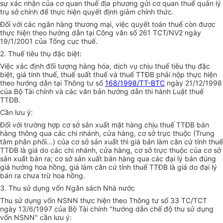
sự xác nhận của cơ quan thuế địa phương gửi cơ quan thuế quản lý
trụ sở chính để thực hiện quyết định giảm chính thức.
Đối với các ngân hàng thương mại, việc quyết toán thuế còn được
thực hiện theo hướng dẫn tại Công văn số 261 TCT/NV2 ngày
19/1/2001 của Tổng cục thuế.
2. Thuế tiêu thụ đặc biệt:
Việc xác định đối tượng hàng hóa, dịch vụ chịu thuế tiêu thụ đặc
biệt, giá tính thuế, thuế suất thuế và thuế TTĐB phải nộp thực hiện
theo hướng dẫn tại Thông tư số
168/1998/TT-BTC
ngày 21/12/1998
của Bộ Tài chính và các văn bản hướng dẫn thi hành Luật thuế
TTĐB.
Cần lưu ý:
Đối với trường hợp cơ sở sản xuất mặt hàng chịu thuế TTĐB bán
hàng thông qua các chi nhánh, cửa hàng, cơ sở trực thuộc (Trung
tâm phân phối...) của cơ sở sản xuất thì giá bán làm căn cứ tính thuế
TTĐB là giá do các chi nhánh, cửa hàng, cơ sở trực thuộc của cơ sở
sản xuất bán ra; cơ sở sản xuất bán hàng qua các đại lý bán đúng
giá hưởng hoa hồng, giá làm căn cứ tính thuế TTĐB là giá do đại lý
bán ra chưa trừ hoa hồng.
3. Thu sử dụng vốn Ngân sách Nhà nước
Thu sử dụng vốn NSNN thực hiện theo Thông tư số 33 TC/TCT
ngày 13/6/1997 của Bộ Tài chính "hướng dẫn chế độ thu sử dụng
vốn NSNN" cần lưu ý: