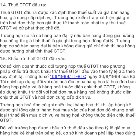
1.4. Thuế GTGT đầu ra:
Thuế GTGT đầu ra được xác định theo thuế suất và giá bán hàng
hoá, giá cung cấp dịch vụ. Trường hợp kiểm tra phát hiện giá ghi
trên hoá đơn thấp hơn giá thực tế thanh toán phải truy thu thuế
GTGT và xử phạt theo chế độ.
Trường hợp cơ sở có hàng bán đại lý nếu bán hàng đúng giá hưởng
hoa hồng thì giá tính thuế là giá ghi trong hợp đồng đại lý. Trường
hợp cơ sở bán hàng đại lý bán không đúng giá chỉ định thì hoa hồng
được hưởng phải tính thuế GTGT.
1.5. Khấu trừ thuế GTGT đầu vào:
Cơ sở kinh doanh thuộc đối tượng nộp thuế GTGT theo phương
pháp khấu trừ được khấu trừ thuế GTGT đầu vào theo tỷ lệ 3% theo
quy định tại Thông tư số
106/1999/TT-BTC
ngày 30/8/1999 của Bộ
Tài chính áp dụng đối với các hoá đơn mua hàng hoá là hoá đơn bán
hàng hợp pháp và là hàng hoá thuộc diện chịu thuế GTGT, không
áp dụng khấu trừ đối với hoá đơn mua hàng hoá không thuộc diện
chịu thuế GTGT và hoá đơn cung cấp dịch vụ.
Trường hợp hoá đơn có ghi nhiều loại hàng hoá thì khi lập bảng kê
được ghi tổng giá trị hàng hoá mua vào của hoá đơn đó nhưng phải
loại trừ số tiền mua dịch vụ và hàng hoá không thuộc diện chịu thuế
GTGT.
Đối với trường hợp được khấu trừ thuế đầu vào theo tỷ lệ giá mua
hàng hóa kê khai trên bảng kê, cơ sở kinh doanh phải lập theo đúng