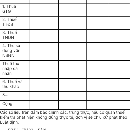
1. Thuế
GTGT
2. Thuế
TTĐB
3. Thuế
TNDN
4. Thu sử
dụng vốn
NSNN
Thuế thu
nhập cá
nhân
6. Thuế và
thu khác
8....
Cộng
Các số liệu trên đảm bảo chính xác, trung thực, nếu cơ quan thuế
kiểm tra phát hiện không đúng thực tế, đơn vị sẽ chịu xử phạt theo
Luật định.
....., ngày... tháng... năm...