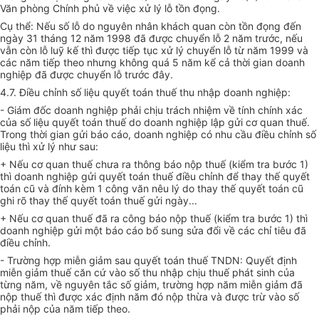
Văn phòng Chính phủ về việc xử lý lỗ tồn đọng.
Cụ thể: Nếu số lỗ do nguyên nhân khách quan còn tồn đọng đến
ngày 31 tháng 12 năm 1998 đã được chuyển lỗ 2 năm trước, nếu
vẫn còn lỗ luỹ kế thì được tiếp tục xử lý chuyển lỗ từ năm 1999 và
các năm tiếp theo nhưng không quá 5 năm kể cả thời gian doanh
nghiệp đã được chuyển lỗ trước đây.
4.7. Điều chỉnh số liệu quyết toán thuế thu nhập doanh nghiệp:
- Giám đốc doanh nghiệp phải chịu trách nhiệm về tính chính xác
của số liệu quyết toán thuế do doanh nghiệp lập gửi cơ quan thuế.
Trong thời gian gửi báo cáo, doanh nghiệp có nhu cầu điều chỉnh số
liệu thì xử lý như sau:
+ Nếu cơ quan thuế chưa ra thông báo nộp thuế (kiểm tra bước 1)
thì doanh nghiệp gửi quyết toán thuế điều chỉnh để thay thế quyết
toán cũ và đính kèm 1 công văn nêu lý do thay thế quyết toán cũ
ghi rõ thay thế quyết toán thuế gửi ngày...
+ Nếu cơ quan thuế đã ra công báo nộp thuế (kiểm tra bước 1) thì
doanh nghiệp gửi một báo cáo bổ sung sửa đổi về các chỉ tiêu đã
điều chỉnh.
- Trường hợp miễn giảm sau quyết toán thuế TNDN: Quyết định
miễn giảm thuế căn cứ vào số thu nhập chịu thuế phát sinh của
từng năm, về nguyên tắc số giảm, trường hợp năm miễn giảm đã
nộp thuế thì được xác định năm đó nộp thừa và được trừ vào số
phải nộp của năm tiếp theo.