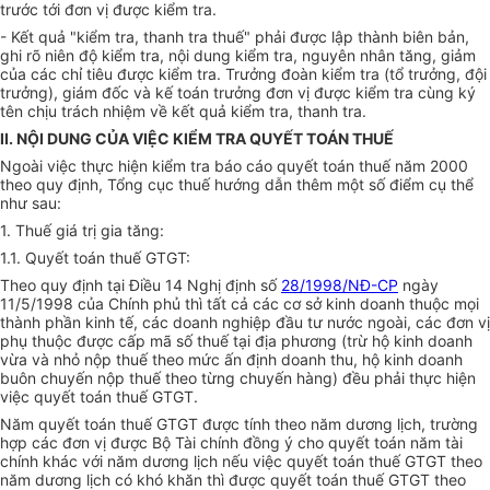
trước tới đơn vị được kiểm tra.
- Kết quả "kiểm tra, thanh tra thuế" phải được lập thành biên bản,
ghi rõ niên độ kiểm tra, nội dung kiểm tra, nguyên nhân tăng, giảm
của các chỉ tiêu được kiểm tra. Trưởng đoàn kiểm tra (tổ trưởng, đội
trưởng), giám đốc và kế toán trưởng đơn vị được kiểm tra cùng ký
tên chịu trách nhiệm về kết quả kiểm tra, thanh tra.
II. NỘI DUNG CỦA VIỆC KIỂM TRA QUYẾT TOÁN THUẾ
Ngoài việc thực hiện kiểm tra báo cáo quyết toán thuế năm 2000
theo quy định, Tổng cục thuế hướng dẫn thêm một số điểm cụ thể
như sau:
1. Thuế giá trị gia tăng:
1.1. Quyết toán thuế GTGT:
Theo quy định tại Điều 14 Nghị định số
28/1998/NĐ-CP
ngày
11/5/1998 của Chính phủ thì tất cả các cơ sở kinh doanh thuộc mọi
thành phần kinh tế, các doanh nghiệp đầu tư nước ngoài, các đơn vị
phụ thuộc được cấp mã số thuế tại địa phương (trừ hộ kinh doanh
vừa và nhỏ nộp thuế theo mức ấn định doanh thu, hộ kinh doanh
buôn chuyến nộp thuế theo từng chuyến hàng) đều phải thực hiện
việc quyết toán thuế GTGT.
Năm quyết toán thuế GTGT được tính theo năm dương lịch, trường
hợp các đơn vị được Bộ Tài chính đồng ý cho quyết toán năm tài
chính khác với năm dương lịch nếu việc quyết toán thuế GTGT theo
năm dương lịch có khó khăn thì được quyết toán thuế GTGT theo