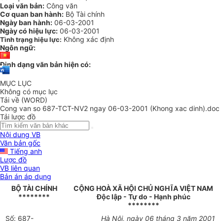
Loại văn bản:
Công văn
Cơ quan ban hành:
Bộ Tài chính
Ngày ban hành:
06-03-2001
Ngày có hiệu lực:
06-03-2001
Không xác định
Tình trạng hiệu lực:
Ngôn ngữ:
Định dạng văn bản hiện có:
MỤC LỤC
Không có mục lục
Tải về (WORD)
Cong van so 687-TCT-NV2 ngay 06-03-2001 (Khong xac dinh).doc
Tải lược đồ
Nội dung VB
Văn bản gốc
Tiếng anh
Lược đồ
VB liên quan
Bản án áp dụng
BỘ TÀI CHÍNH
CỘNG HOÀ XÃ HỘI CHỦ NGHĨA VIỆT NAM
********
Độc lập - Tự do - Hạnh phúc
********
Số: 687-
Hà Nội, ngày 06 tháng 3 năm 2001