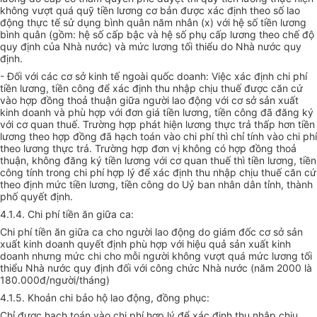
không vượt quá quỹ tiền lương cơ bản được xác định theo số lao
động thực tế sử dụng bình quân năm nhân (x) với hệ số tiền lương
bình quân (gồm: hệ số cấp bậc và hệ số phụ cấp lương theo chế độ
quy định của Nhà nước) và mức lương tối thiểu do Nhà nước quy
định.
- Đối với các cơ sở kinh tế ngoài quốc doanh: Việc xác định chi phí
tiền lương, tiền công để xác định thu nhập chịu thuế được căn cứ
vào hợp đồng thoả thuận giữa người lao động với cơ sở sản xuất
kinh doanh và phù hợp với đơn giá tiền lương, tiền công đã đăng ký
với cơ quan thuế. Trường hợp phát hiện lương thực trả thấp hơn tiền
lương theo hợp đồng đã hạch toán vào chi phí thì chỉ tính vào chi phí
theo lương thực trả. Trường hợp đơn vị không có hợp đồng thoả
thuận, không đăng ký tiền lương với cơ quan thuế thì tiền lương, tiền
công tính trong chi phí hợp lý để xác định thu nhập chịu thuế căn cứ
theo định mức tiền lương, tiền công do Uỷ ban nhân dân tỉnh, thành
phố quyết định.
4.1.4. Chi phí tiền ăn giữa ca:
Chi phí tiền ăn giữa ca cho người lao động do giám đốc cơ sở sản
xuất kinh doanh quyết định phù hợp với hiệu quả sản xuất kinh
doanh nhưng mức chi cho mỗi người không vượt quá mức lương tối
thiểu Nhà nước quy định đối với công chức Nhà nước (năm 2000 là
180.000đ/người/tháng)
4.1.5. Khoản chi bảo hộ lao động, đồng phục:
Chỉ được hạch toán vào chi phí hợp lý để xác định thu nhập chịu