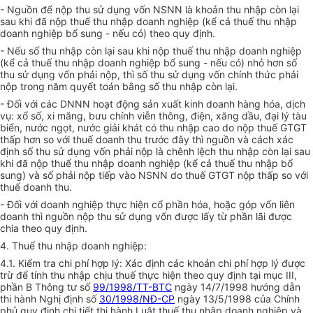
- Nguồn để nộp thu sử dụng vốn NSNN là khoản thu nhập còn lại
sau khi đã nộp thuế thu nhập doanh nghiệp (kể cả thuế thu nhập
doanh nghiệp bổ sung - nếu có) theo quy định.
- Nếu số thu nhập còn lại sau khi nộp thuế thu nhập doanh nghiệp
(kể cả thuế thu nhập doanh nghiệp bổ sung - nếu có) nhỏ hơn số
thu sử dụng vốn phải nộp, thì số thu sử dụng vốn chính thức phải
nộp trong năm quyết toán bằng số thu nhập còn lại.
- Đối với các DNNN hoạt động sản xuất kinh doanh hàng hóa, dịch
vụ: xổ số, xi măng, bưu chính viễn thông, điện, xăng dầu, đại lý tàu
biển, nước ngọt, nước giải khát có thu nhập cao do nộp thuế GTGT
thấp hơn so với thuế doanh thu trước đây thì nguồn và cách xác
định số thu sử dụng vốn phải nộp là chênh lệch thu nhập còn lại sau
khi đã nộp thuế thu nhập doanh nghiệp (kể cả thuế thu nhập bổ
sung) và số phải nộp tiếp vào NSNN do thuế GTGT nộp thấp so với
thuế doanh thu.
- Đối với doanh nghiệp thực hiện cổ phần hóa, hoặc góp vốn liên
doanh thì nguồn nộp thu sử dụng vốn được lấy từ phần lãi được
chia theo quy định.
4. Thuế thu nhập doanh nghiệp:
4.1. Kiểm tra chi phí hợp lý: Xác định các khoản chi phí hợp lý được
trừ để tính thu nhập chịu thuế thực hiện theo quy định tại mục III,
phần B Thông tư số
99/1998/TT-BTC
ngày 14/7/1998 hướng dẫn
thi hành Nghị định số
30/1998/NĐ-CP
ngày 13/5/1998 của Chính
phủ quy định chi tiết thi hành Luật thuế thu nhập doanh nghiệp và