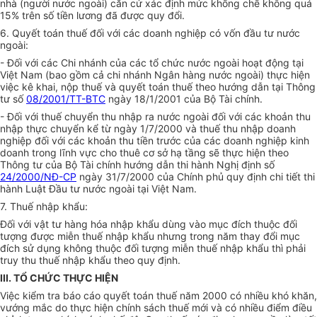
nhà (người nước ngoài) căn cứ xác định mức khống chế không quá
15% trên số tiền lương đã được quy đổi.
6. Quyết toán thuế đối với các doanh nghiệp có vốn đầu tư nước
ngoài:
- Đối với các Chi nhánh của các tổ chức nước ngoài hoạt động tại
Việt Nam (bao gồm cả chi nhánh Ngân hàng nước ngoài) thực hiện
việc kê khai, nộp thuế và quyết toán thuế theo hướng dẫn tại Thông
tư số
08/2001/TT-BTC
ngày 18/1/2001 của Bộ Tài chính.
- Đối với thuế chuyển thu nhập ra nước ngoài đối với các khoản thu
nhập thực chuyển kể từ ngày 1/7/2000 và thuế thu nhập doanh
nghiệp đối với các khoản thu tiền trước của các doanh nghiệp kinh
doanh trong lĩnh vực cho thuê cơ sở hạ tầng sẽ thực hiện theo
Thông tư của Bộ Tài chính hướng dẫn thi hành Nghị định số
24/2000/NĐ-CP
ngày 31/7/2000 của Chính phủ quy định chi tiết thi
hành Luật Đầu tư nước ngoài tại Việt Nam.
7. Thuế nhập khẩu:
Đối với vật tư hàng hóa nhập khẩu dùng vào mục đích thuộc đối
tượng được miễn thuế nhập khẩu nhưng trong năm thay đổi mục
đích sử dụng không thuộc đối tượng miễn thuế nhập khẩu thì phải
truy thu thuế nhập khẩu theo quy định.
III. TỔ CHỨC THỰC HIỆN
Việc kiểm tra báo cáo quyết toán thuế năm 2000 có nhiều khó khăn,
vướng mắc do thực hiện chính sách thuế mới và có nhiều điểm điều