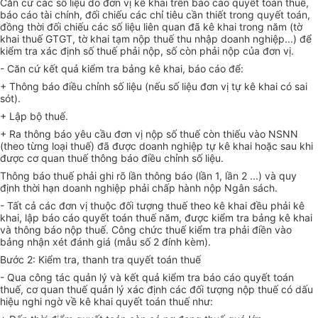
Căn cứ các số liệu do đơn vị kê khai trên báo cáo quyết toán thuế,
báo cáo tài chính, đối chiếu các chỉ tiêu cần thiết trong quyết toán,
đồng thời đối chiếu các số liệu liên quan đã kê khai trong năm (tờ
khai thuế GTGT, tờ khai tạm nộp thuế thu nhập doanh nghiệp...) để
kiểm tra xác định số thuế phải nộp, số còn phải nộp của đơn vị.
- Căn cứ kết quả kiểm tra bảng kê khai, báo cáo để:
+ Thông báo điều chỉnh số liệu (nếu số liệu đơn vị tự kê khai có sai
sót).
+ Lập bộ thuế.
+ Ra thông báo yêu cầu đơn vị nộp số thuế còn thiếu vào NSNN
(theo từng loại thuế) đã được doanh nghiệp tự kê khai hoặc sau khi
được cơ quan thuế thông báo điều chỉnh số liệu.
Thông báo thuế phải ghi rõ lần thông báo (lần 1, lần 2 ...) và quy
định thời hạn doanh nghiệp phải chấp hành nộp Ngân sách.
- Tất cả các đơn vị thuộc đối tượng thuế theo kê khai đều phải kê
khai, lập báo cáo quyết toán thuế năm, được kiểm tra bảng kê khai
và thông báo nộp thuế. Công chức thuế kiểm tra phải điền vào
bảng nhận xét đánh giá (mẫu số 2 đính kèm).
Bước 2: Kiểm tra, thanh tra quyết toán thuế
- Qua công tác quản lý và kết quả kiểm tra báo cáo quyết toán
thuế, cơ quan thuế quản lý xác định các đối tượng nộp thuế có dấu
hiệu nghi ngờ về kê khai quyết toán thuế như: