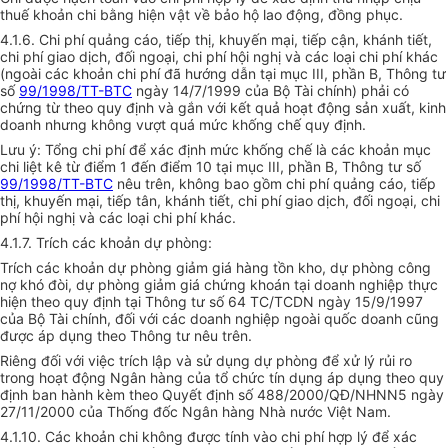
thuế khoản chi bằng hiện vật về bảo hộ lao động, đồng phục.
4.1.6. Chi phí quảng cáo, tiếp thị, khuyến mại, tiếp cận, khánh tiết,
chi phí giao dịch, đối ngoại, chi phí hội nghị và các loại chi phí khác
(ngoài các khoản chi phí đã hướng dẫn tại mục III, phần B, Thông tư
số
99/1998/TT-BTC
ngày 14/7/1999 của Bộ Tài chính) phải có
chứng từ theo quy định và gắn với kết quả hoạt động sản xuất, kinh
doanh nhưng không vượt quá mức khống chế quy định.
Lưu ý: Tổng chi phí để xác định mức khống chế là các khoản mục
chi liệt kê từ điểm 1 đến điểm 10 tại mục III, phần B, Thông tư số
99/1998/TT-BTC
nêu trên, không bao gồm chi phí quảng cáo, tiếp
thị, khuyến mại, tiếp tân, khánh tiết, chi phí giao dịch, đối ngoại, chi
phí hội nghị và các loại chi phí khác.
4.1.7. Trích các khoản dự phòng:
Trích các khoản dự phòng giảm giá hàng tồn kho, dự phòng công
nợ khó đòi, dự phòng giảm giá chứng khoán tại doanh nghiệp thực
hiện theo quy định tại Thông tư số 64 TC/TCDN ngày 15/9/1997
của Bộ Tài chính, đối với các doanh nghiệp ngoài quốc doanh cũng
được áp dụng theo Thông tư nêu trên.
Riêng đối với việc trích lập và sử dụng dự phòng để xử lý rủi ro
trong hoạt động Ngân hàng của tổ chức tín dụng áp dụng theo quy
định ban hành kèm theo Quyết định số 488/2000/QĐ/NHNN5 ngày
27/11/2000 của Thống đốc Ngân hàng Nhà nước Việt Nam.
4.1.10. Các khoản chi không được tính vào chi phí hợp lý để xác