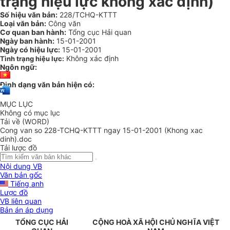
trạng hiệu lực không xác định)
Số hiệu văn bản:
228/TCHQ-KTTT
Loại văn bản:
Công văn
Cơ quan ban hành:
Tổng cục Hải quan
Ngày ban hành:
15-01-2001
Ngày có hiệu lực:
15-01-2001
Không xác định
Tình trạng hiệu lực:
Ngôn ngữ:
Định dạng văn bản hiện có:
MỤC LỤC
Không có mục lục
Tải về (WORD)
Cong van so 228-TCHQ-KTTT ngay 15-01-2001 (Khong xac
dinh).doc
Tải lược đồ
Nội dung VB
Văn bản gốc
Tiếng anh
Lược đồ
VB liên quan
Bản án áp dụng
TỔNG CỤC HẢI
CỘNG HOÀ XÃ HỘI CHỦ NGHĨA VIỆT