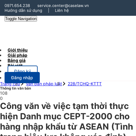
0971.654.238
service.center@caselaw.vn
Hướng dẫn sử dụng
|
Liên hệ
Toggle Navigation
Giới thiệu
Giải pháp
Bảng giá
Bài viết
Đăng ký
Đăng nhập
Trang chủ
Văn bản pháp luật
228/TCHQ-KTTT
Thông tin văn bản
108
0
Công văn về việc tạm thời thực
hiện Danh mục CEPT-2000 cho
hàng nhập khẩu từ ASEAN
(Tình