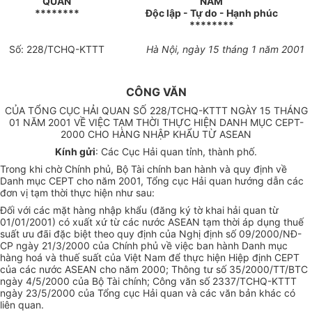
QUAN
NAM
********
Độc lập - Tự do - Hạnh phúc
********
Số: 228/TCHQ-KTTT
Hà Nội, ngày 15 tháng 1 năm 2001
CÔNG VĂN
CỦA TỔNG CỤC HẢI QUAN SỐ 228/TCHQ-KTTT NGÀY 15 THÁNG
01 NĂM 2001 VỀ VIỆC TẠM THỜI THỰC HIỆN DANH MỤC CEPT-
2000 CHO HÀNG NHẬP KHẨU TỪ ASEAN
Kính gửi
: Các Cục Hải quan tỉnh, thành phố.
Trong khi chờ Chính phủ, Bộ Tài chính ban hành và quy định về
Danh mục CEPT cho năm 2001, Tổng cục Hải quan hướng dẫn các
đơn vị tạm thời thực hiện như sau:
Đối với các mặt hàng nhập khẩu (đăng ký tờ khai hải quan từ
01/01/2001) có xuất xứ từ các nước ASEAN tạm thời áp dụng thuế
suất ưu đãi đặc biệt theo quy định của Nghị định số 09/2000/NĐ-
CP ngày 21/3/2000 của Chính phủ về việc ban hành Danh mục
hàng hoá và thuế suất của Việt Nam để thực hiện Hiệp định CEPT
của các nước ASEAN cho năm 2000; Thông tư số 35/2000/TT/BTC
ngày 4/5/2000 của Bộ Tài chính; Công văn số 2337/TCHQ-KTTT
ngày 23/5/2000 của Tổng cục Hải quan và các văn bản khác có
liên quan.