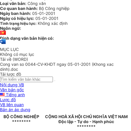
Loại văn bản:
Công văn
Cơ quan ban hành:
Bộ Công nghiệp
Ngày ban hành:
05-01-2001
Ngày có hiệu lực:
05-01-2001
Không xác định
Tình trạng hiệu lực:
Ngôn ngữ:
Định dạng văn bản hiện có:
MỤC LỤC
Không có mục lục
Tải về (WORD)
Cong van so 0044-CV-KHDT ngay 05-01-2001 (Khong xac
dinh).doc
Tải lược đồ
Nội dung VB
Văn bản gốc
Tiếng anh
Lược đồ
VB liên quan
Bản án áp dụng
BỘ CÔNG NGHIỆP
CỘNG HOÀ XÃ HỘI CHỦ NGHĨA VIỆT NAM
********
Độc lập - Tự do - Hạnh phúc
********