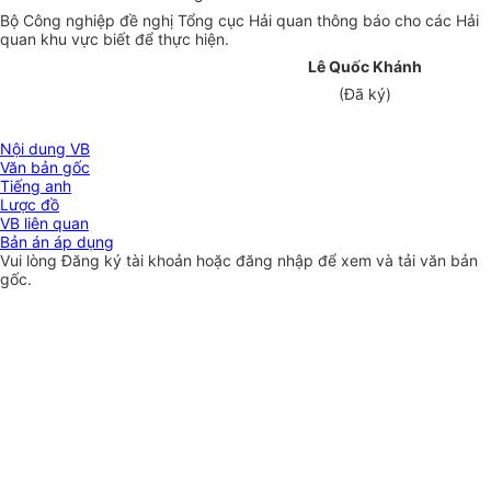
Bộ Công nghiệp đề nghị Tổng cục Hải quan thông báo cho các Hải
quan khu vực biết để thực hiện.
Lê Quốc Khánh
(Đã ký)
Nội dung VB
Văn bản gốc
Tiếng anh
Lược đồ
VB liên quan
Bản án áp dụng
Vui lòng
Đăng ký
tài khoản hoặc
đăng nhập
để xem và tải văn bản
gốc.