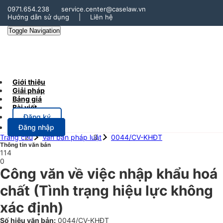
0971.654.238
service.center@caselaw.vn
Hướng dẫn sử dụng
|
Liên hệ
Toggle Navigation
Giới thiệu
Giải pháp
Bảng giá
Bài viết
Đăng ký
Đăng nhập
Trang chủ
Văn bản pháp luật
0044/CV-KHĐT
Thông tin văn bản
114
0
Công văn về việc nhập khẩu hoá
chất
(Tình trạng hiệu lực không
xác định)
Số hiệu văn bản:
0044/CV-KHĐT