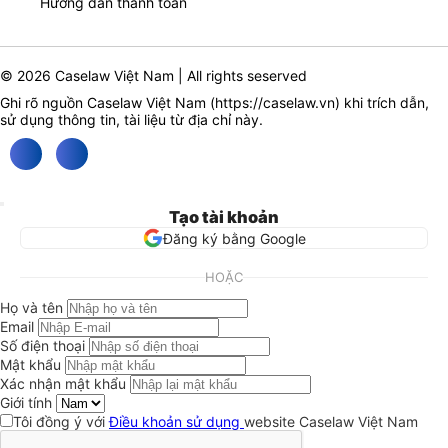
Hướng dẫn thanh toán
© 2026 Caselaw Việt Nam | All rights seserved
Ghi rõ nguồn Caselaw Việt Nam (
https://caselaw.vn
) khi trích dẫn,
sử dụng thông tin, tài liệu từ địa chỉ này.
Tạo tài khoản
Đăng ký bằng Google
HOẶC
Họ và tên
Email
Số điện thoại
Mật khẩu
Xác nhận mật khẩu
Giới tính
Tôi đồng ý với
Điều khoản sử dụng
website Caselaw Việt Nam