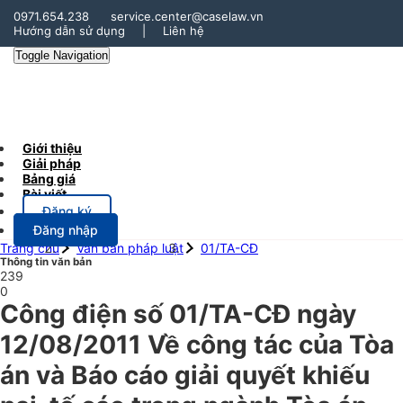
0971.654.238
service.center@caselaw.vn
Hướng dẫn sử dụng
|
Liên hệ
Toggle Navigation
Giới thiệu
Giải pháp
Bảng giá
Bài viết
Đăng ký
Đăng nhập
Trang chủ
Văn bản pháp luật
01/TA-CĐ
Thông tin văn bản
239
0
Công điện số 01/TA-CĐ ngày
12/08/2011 Về công tác của Tòa
án và Báo cáo giải quyết khiếu