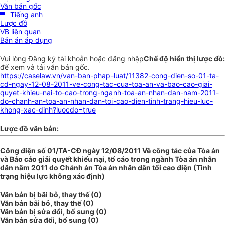
Văn bản gốc
Tiếng anh
Lược đồ
VB liên quan
Bản án áp dụng
Vui lòng
Đăng ký
tài khoản hoặc
đăng nhập
Chế độ hiển thị lược đồ:
để xem và tải văn bản gốc.
https://caselaw.vn/van-ban-phap-luat/11382-cong-dien-so-01-ta-
cd-ngay-12-08-2011-ve-cong-tac-cua-toa-an-va-bao-cao-giai-
quyet-khieu-nai-to-cao-trong-nganh-toa-an-nhan-dan-nam-2011-
do-chanh-an-toa-an-nhan-dan-toi-cao-dien-tinh-trang-hieu-luc-
khong-xac-dinh?luocdo=true
Lược đồ văn bản:
Công điện số 01/TA-CĐ ngày 12/08/2011 Về công tác của Tòa án
và Báo cáo giải quyết khiếu nại, tố cáo trong ngành Tòa án nhân
dân năm 2011 do Chánh án Tòa án nhân dân tối cao điện (Tình
trạng hiệu lực không xác định)
Văn bản bị bãi bỏ, thay thế (0)
Văn bản bãi bỏ, thay thế (0)
Văn bản bị sửa đổi, bổ sung (0)
Văn bản sửa đổi, bổ sung (0)