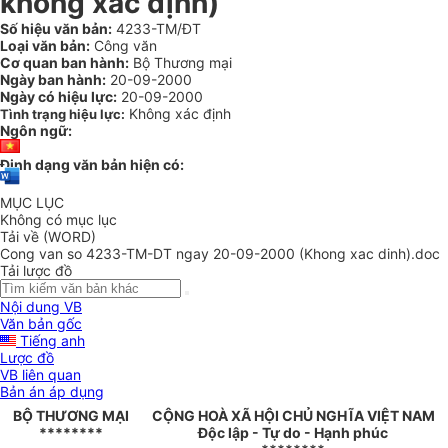
không xác định)
Số hiệu văn bản:
4233-TM/ĐT
Loại văn bản:
Công văn
Cơ quan ban hành:
Bộ Thương mại
Ngày ban hành:
20-09-2000
Ngày có hiệu lực:
20-09-2000
Không xác định
Tình trạng hiệu lực:
Ngôn ngữ:
Định dạng văn bản hiện có:
MỤC LỤC
Không có mục lục
Tải về (WORD)
Cong van so 4233-TM-DT ngay 20-09-2000 (Khong xac dinh).doc
Tải lược đồ
Nội dung VB
Văn bản gốc
Tiếng anh
Lược đồ
VB liên quan
Bản án áp dụng
BỘ THƯƠNG MẠI
CỘNG HOÀ XÃ HỘI CHỦ NGHĨA VIỆT NAM
********
Độc lập - Tự do - Hạnh phúc