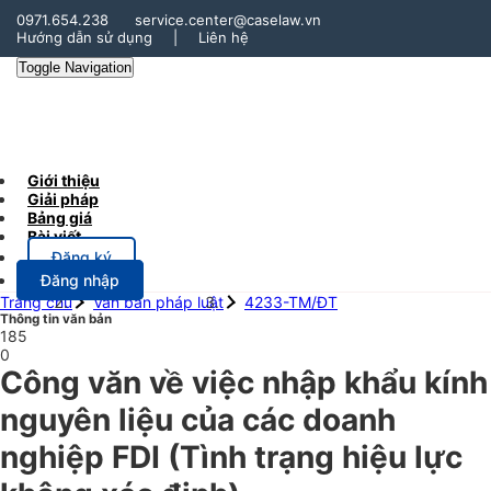
0971.654.238
service.center@caselaw.vn
Hướng dẫn sử dụng
|
Liên hệ
Toggle Navigation
Giới thiệu
Giải pháp
Bảng giá
Bài viết
Đăng ký
Đăng nhập
Trang chủ
Văn bản pháp luật
4233-TM/ĐT
Thông tin văn bản
185
0
Công văn về việc nhập khẩu kính
nguyên liệu của các doanh
nghiệp FDI
(Tình trạng hiệu lực