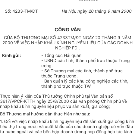
********
Số: 4233-TM/ĐT
Hà Nội, ngày 20 tháng 9 năm 2000
CÔNG VĂN
CỦA BỘ THƯƠNG MẠI SỐ 4233TM/ĐT NGÀY 20 THÁNG 9 NĂM
2000 VỀ VIỆC NHẬP KHẨU KÍNH NGUYÊN LIỆU CỦA CÁC DOANH
NGHIỆP FDI.
Kính gửi:
- Tổng cục Hải quan.
- UBND các tỉnh, thành phố trực thuộc Trung
ương.
- Sở Thương mại các tỉnh, thành phố trực
thuộc Trung ương.
- Ban quản lý các khu công nghiệp các tỉnh,
thành phố trực thuộc TW
Thực hiện ý kiến của Thủ tướng Chính phủ tại Văn bản số
3617/VPCP-KTTH ngày 25/8/2000 của Văn phòng Chính phủ về
nhập khẩu kính nguyên liệu phục vụ sản xuất, gia công;
Bộ Thương mại hướng dẫn thực hiện như sau:
1. Đối với việc nhập khẩu kính nguyên liệu để sản xuất gia công kính
tiêu thụ trong nước và xuất khẩu của các doanh nghiệp có vốn đầu
tư nước ngoài và các bên hợp doanh (trong hợp đồng hợp tác kinh