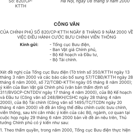
Số: 820/CP-
Hà Nội, ngày 08 tháng 9 năm 2000
KTTH
CÔNG VĂN
CỦA CHÍNH PHỦ SỐ 820/CP-KTTH NGÀY 8 THÁNG 9 NĂM 2000 VỀ
VIỆC ĐIỀU HÀNH CƯỚC BƯU CHÍNH VIỄN THÔNG
Kính gửi:
- Tổng cục Bưu điện,
- Ban Vật giá Chính phủ,
- Bộ Kế hoạch và Đầu tư,
- Bộ Tài chính.
Xét đề nghị của Tổng cục Bưu điện (Tờ trình số 350/KTTH ngày 13
tháng 3 năm 2000 và các báo cáo bổ sung 57/TCBĐ/KTTH ngày 28
tháng 6 năm 2000, số 72/TCBĐ-KTTH ngày 05 tháng 8 năm 2000);
ý kiến của Ban Vật giá Chính phủ (văn bản thẩm định số
311/BVGCP-CNTDDV ngày 17 tháng 4 năm 2000), của Bộ Kế hoạch
và Đầu tư (Công văn số 248/BKH/CSHC ngày 28 tháng 4 năm
2000), của Bộ Tài chính (Công văn số 1495/TC/TCDN ngày 20
tháng 4 năm 2000) về đề án tổng thể điều chỉnh cước bưu chính,
viễn thông, sau khi cân nhắc ý kiến của các Bộ, ngành, cơ quan tại
cuộc họp ngày 29 tháng 6 năm 2000 bàn về đề án nêu trên, Thủ
tướng Chính phủ có ý kiến như sau:
1. Theo thẩm quyền, trong năm 2000, Tổng cục Bưu điện thực hiện