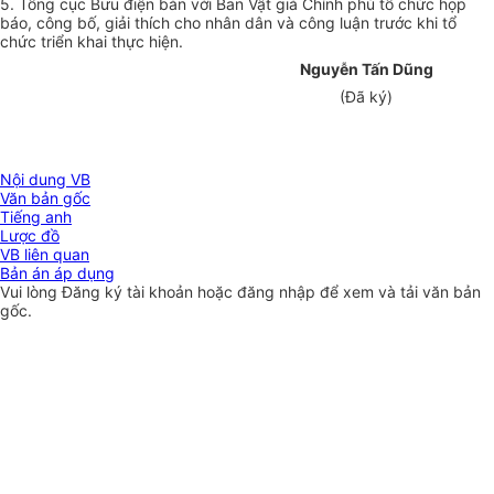
5. Tổng cục Bưu điện bàn với Ban Vật giá Chính phủ tổ chức họp
báo, công bố, giải thích cho nhân dân và công luận trước khi tổ
chức triển khai thực hiện.
Nguyễn Tấn Dũng
(Đã ký)
Nội dung VB
Văn bản gốc
Tiếng anh
Lược đồ
VB liên quan
Bản án áp dụng
Vui lòng
Đăng ký
tài khoản hoặc
đăng nhập
để xem và tải văn bản
gốc.