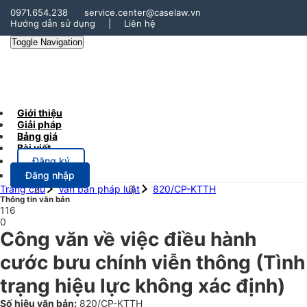
0971.654.238
service.center@caselaw.vn
Hướng dẫn sử dụng
|
Liên hệ
Toggle Navigation
Giới thiệu
Giải pháp
Bảng giá
Bài viết
Đăng ký
Đăng nhập
Trang chủ
Văn bản pháp luật
820/CP-KTTH
Thông tin văn bản
116
0
Công văn về việc điều hành
cước bưu chính viễn thông
(Tình
trạng hiệu lực không xác định)
Số hiệu văn bản:
820/CP-KTTH