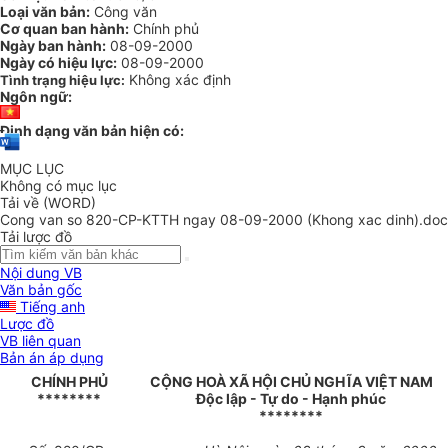
Loại văn bản:
Công văn
Cơ quan ban hành:
Chính phủ
Ngày ban hành:
08-09-2000
Ngày có hiệu lực:
08-09-2000
Không xác định
Tình trạng hiệu lực:
Ngôn ngữ:
Định dạng văn bản hiện có:
MỤC LỤC
Không có mục lục
Tải về (WORD)
Cong van so 820-CP-KTTH ngay 08-09-2000 (Khong xac dinh).doc
Tải lược đồ
Nội dung VB
Văn bản gốc
Tiếng anh
Lược đồ
VB liên quan
Bản án áp dụng
CHÍNH PHỦ
CỘNG HOÀ XÃ HỘI CHỦ NGHĨA VIỆT NAM
********
Độc lập - Tự do - Hạnh phúc
********