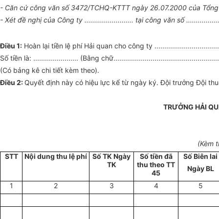
- Căn cứ công văn số 3472/TCHQ-KTTT ngày 26.07.2000 của Tổng 
- Xét đề nghị của Công ty ......................... tại công văn số ...........
Điều 1:
Hoàn lại tiền lệ phí Hải quan cho công ty .....................................
Số tiền là: ....................... (Bằng chữ.......................................................
(Có bảng kê chi tiết kèm theo).
Điều 2:
Quyết định này có hiệu lực kể từ ngày ký. Đội trưởng Đội thuế (Ho
TRƯỞNG HẢI Q
(Kèm t
STT
Nội dung thu lệ phí
Số TK Ngày
Số tiền đã
Số Biên lai
TK
thu theo TT
Ngày BL
45
1
2
3
4
5