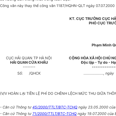
Công văn này thay thế công văn 1187/HQHN-QLT ngày 07.07.2000 c
KT. CỤC TRƯỞNG CỤC HẢ
PHÓ CỤC TRƯ
Phạm Minh Q
CỤC HẢI QUAN TP HÀ NỘI
CỘNG HÒA XÃ HỘI CHỦ N
HẢI QUAN CỬA KHẨU
Độc lập - Tự do - H
--------
-------------
Số: /QHCK
...................
(V/V HOÀN LẠI TIỀN LỆ PHÍ DO CHÊNH LỆCH MỨC THU GIỮA THÔ
- Căn cứ Thông tư
45/2000/TTLT/BTC-TCHQ
ngày 23.05.2000 của B
- Căn cứ Thông tư
71/2000/TTLT/BTC-TCHQ
ngày 19.07.2000 của Bộ