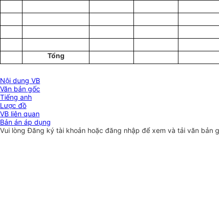
Tổng
Nội dung VB
Văn bản gốc
Tiếng anh
Lược đồ
VB liên quan
Bản án áp dụng
Vui lòng
Đăng ký
tài khoản hoặc
đăng nhập
để xem và tải văn bản 