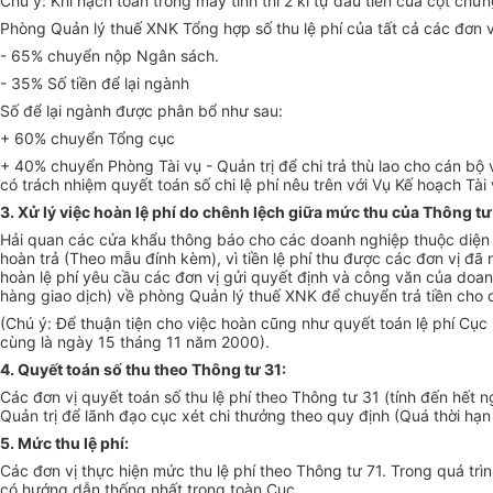
Chú ý: Khi hạch toán trong máy tính thì 2 kí tự đầu tiên của cột chứn
Phòng Quản lý thuế XNK Tổng hợp số thu lệ phí của tất cả các đơn v
- 65% chuyển nộp Ngân sách.
- 35% Số tiền để lại ngành
Số để lại ngành được phân bổ như sau:
+ 60% chuyển Tổng cục
+ 40% chuyển Phòng Tài vụ - Quản trị để chi trả thù lao cho cán bộ 
có trách nhiệm quyết toán số chi lệ phí nêu trên với Vụ Kế hoạch Tài
3. Xử lý việc hoàn lệ phí do chênh lệch giữa mức thu của Thông tư
Hải quan các cửa khẩu thông báo cho các doanh nghiệp thuộc diện đ
hoàn trả (Theo mẫu đính kèm), vì tiền lệ phí thu được các đơn vị đ
hoàn lệ phí yêu cầu các đơn vị gửi quyết định và công văn của doan
hàng giao dịch) về phòng Quản lý thuế XNK để chuyển trả tiền cho 
(Chú ý: Để thuận tiện cho việc hoàn cũng như quyết toán lệ phí Cục 
cùng là ngày 15 tháng 11 năm 2000).
4. Quyết toán số thu theo Thông tư 31:
Các đơn vị quyết toán số thu lệ phí theo Thông tư 31 (tính đến hế
Quản trị để lãnh đạo cục xét chi thưởng theo quy định (Quá thời hạn
5. Mức thu lệ phí:
Các đơn vị thực hiện mức thu lệ phí theo Thông tư 71. Trong quá t
có hướng dẫn thống nhất trong toàn Cục.