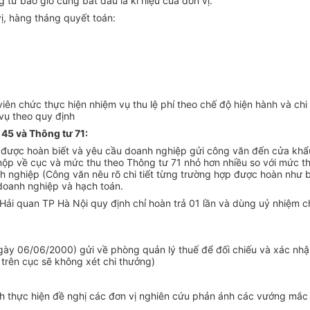
g từ bao giờ cũng bắt đầu là kí hiệu của đơn vị.
ị, hàng tháng quyết toán:
viên chức thực hiện nhiệm vụ thu lệ phí theo chế độ hiện hành và ch
 vụ theo quy định
 45 và Thông tư 71:
ược hoàn biết và yêu cầu doanh nghiệp gửi công văn đến cửa khẩu đ
ã nộp về cục và mức thu theo Thông tư 71 nhỏ hơn nhiều so với mức 
h nghiệp (Công văn nêu rõ chi tiết từng trường hợp được hoàn như b
doanh nghiệp và hạch toán.
Hải quan TP Hà Nội quy định chỉ hoàn trả 01 lần và dùng uỷ nhiệm ch
t ngày 06/06/2000) gửi về phòng quản lý thuế để đối chiếu và xác 
 trên cục sẽ không xét chi thưởng)
rình thực hiện đề nghị các đơn vị nghiên cứu phản ánh các vướng m