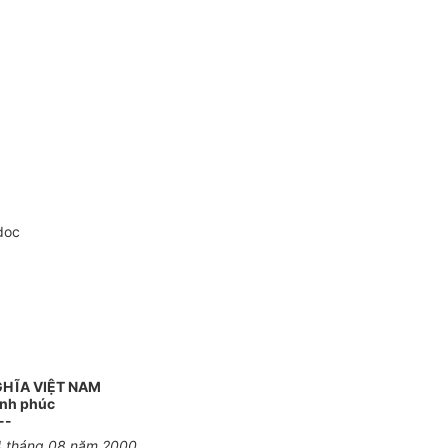
doc
GHĨA VIỆT NAM
ạnh phúc
--
4 tháng 08 năm 2000