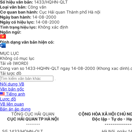
Số hiệu văn bản:
1433/HQHN-QLT
Loại văn bản:
Công văn
Cơ quan ban hành:
Cục Hải quan Thành phố Hà nội
Ngày ban hành:
14-08-2000
Ngày có hiệu lực:
14-08-2000
Không xác định
Tình trạng hiệu lực:
Ngôn ngữ:
Định dạng văn bản hiện có:
MỤC LỤC
Không có mục lục
Tải về (WORD)
Cong van so 1433-HQHN-QLT ngay 14-08-2000 (Khong xac dinh).
Tải lược đồ
Nội dung VB
Văn bản gốc
Tiếng anh
Lược đồ
VB liên quan
Bản án áp dụng
TỔNG CỤC HẢI QUAN
CỘNG HÒA XÃ HỘI CHỦ N
CỤC HẢI QUAN TP HÀ NỘI
Độc lập - Tự do - H
--------
-------------
Số: 1433/HQHN-QLT
Hà Nội, ngày 1