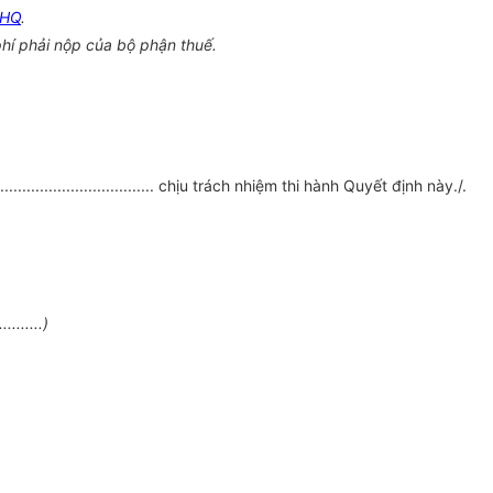
CHQ
.
n lệ phí phải nộp của bộ phận thuế.
.......................... chịu trách nhiệm thi hành Quyết định này./.
......)