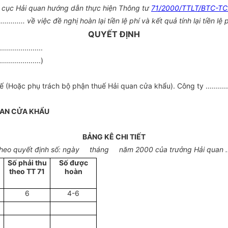
cục Hải quan hướng dẫn thực hiện Thông tư
71/2000/TTLT/BTC-T
.................. về việc đề nghị hoàn lại tiền lệ phí và kết quả tính lại tiề
QUYẾT ĐỊNH
.................
...................)
ặc phụ trách bộ phận thuế Hải quan cửa khẩu). Công ty ....................
UAN CỬA KHẨU
BẢNG KÊ CHI TIẾT
heo quyết định số: ngày tháng năm 2000 của trưởng Hải quan .....
Số phải thu
Số được
theo TT 71
hoàn
6
4-6