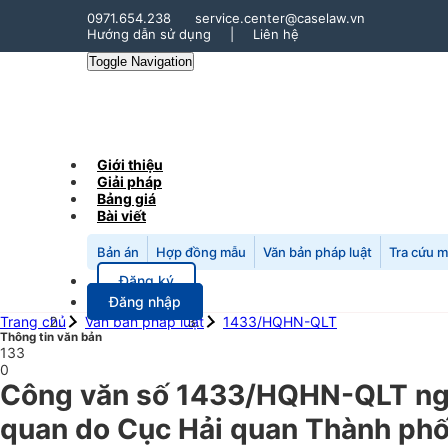
0971.654.238
service.center@caselaw.vn
Hướng dẫn sử dụng
|
Liên hệ
Toggle Navigation
Giới thiệu
Giải pháp
Bảng giá
Bài viết
Bản án
Hợp đồng mẫu
Văn bản pháp luật
Tra cứu 
Đăng ký
Đăng nhập
Trang chủ
Văn bản pháp luật
1433/HQHN-QLT
Thông tin văn bản
133
0
Công văn số 1433/HQHN-QLT ngày
quan do Cục Hải quan Thành phố 