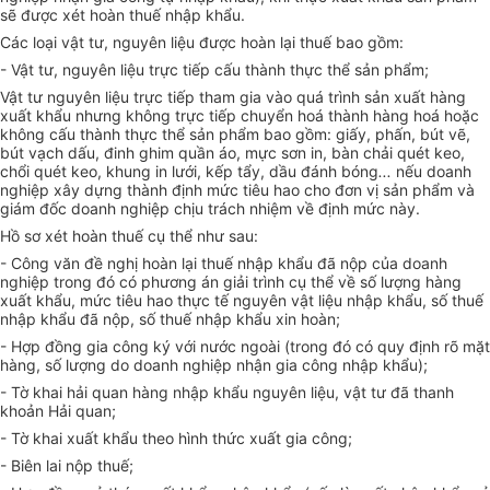
sẽ được xét hoàn thuế nhập khẩu.
Các loại vật tư, nguyên liệu được hoàn lại thuế bao gồm:
- Vật tư, nguyên liệu trực tiếp cấu thành thực thể sản phẩm;
Vật tư nguyên liệu trực tiếp tham gia vào quá trình sản xuất hàng
xuất khẩu nhưng không trực tiếp chuyển hoá thành hàng hoá hoặc
không cấu thành thực thể sản phẩm bao gồm: giấy, phấn, bút vẽ,
bút vạch dấu, đinh ghim quần áo, mực sơn in, bàn chải quét keo,
chổi quét keo, khung in lưới, kếp tẩy, dầu đánh bóng
...
nếu doanh
nghiệp xây dựng thành định mức tiêu hao cho đơn vị sản phẩm và
giám đốc doanh nghiệp chịu trách nhiệm về định mức này.
Hồ sơ xét hoàn thuế cụ thể như sau:
- Công văn đề nghị hoàn lại thuế nhập khẩu đã nộp của doanh
nghiệp trong đó có phương án giải trình cụ thể về số lượng hàng
xuất khẩu, mức tiêu hao thực tế nguyên vật liệu nhập khẩu, số thuế
nhập khẩu đã nộp, số thuế nhập khẩu xin hoàn;
- Hợp đồng gia công ký với nước ngoài (trong đó có quy định rõ mặt
hàng, số lượng do doanh nghiệp nhận gia công nhập khẩu);
- Tờ khai hải quan hàng nhập khẩu nguyên liệu, vật tư đã thanh
khoản Hải quan;
- Tờ khai xuất khẩu theo hình thức xuất gia công;
- Biên lai nộp thuế;