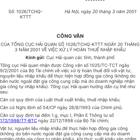
********
Số: 1026/TCHQ-
Hà Nội, ngày 20 tháng 3 năm 2001
KTTT
CÔNG VĂN
CỦA TỔNG CỤC HẢI QUAN SỐ 1026/TCHQ-KTTT NGÀY 20 THÁNG
3 NĂM 2001 VỀ VIỆC XỬ LÝ HOÀN THUẾ NHẬP KHẨU
Kính gửi
: Cục Hải quan các tỉnh, thành phố
Tổng cục Hải quan nhận được Công văn số 1025/TC-TCT ngày
9/2/2001 của Bộ Tài chính về việc xử lý hoàn thuế đối với vật tư,
nguyên liệu nhập khẩu để thực hiện hợp đồng gia công (không do
bên nước ngoài đặt gia công cung cấp mà do doanh nghiệp nhận
gia công tự nhập khẩu). Tổng cục Hải quan hướng dẫn cụ thể như
sau:
Căn cứ quy định của Luật thuế xuất khẩu, thuế nhập khấu;
Căn cứ Nghị định số 54/CP ngày 28/8/1993 của Chính phủ;
Căn cứ quy định tại đếm 1.g, mục I, Phần E Thông tư số
172/1998/TT-BTC
ngày 22/12/1998 của Bộ Tài chính;
Vật tư, nguyên liệu nhập khẩu để thực hiện hợp đồng gia công
(không do bên nước ngoài đặt gia công cung cấp mà do doanh
nghiệp nhận gia công tự nhập khẩu), khi thực xuất khẩu sản phẩm