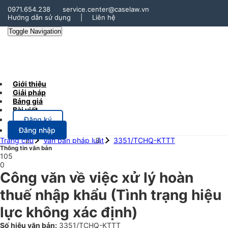
0971.654.238
service.center@caselaw.vn
Hướng dẫn sử dụng
|
Liên hệ
Toggle Navigation
Giới thiệu
Giải pháp
Bảng giá
Bài viết
Đăng ký
Đăng nhập
Trang chủ
Văn bản pháp luật
3351/TCHQ-KTTT
Thông tin văn bản
105
0
Công văn về việc xử lý hoàn
thuế nhập khẩu
(Tình trạng hiệu
lực không xác định)
Số hiệu văn bản:
3351/TCHQ-KTTT