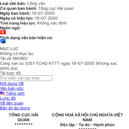
Loại văn bản:
Công văn
Cơ quan ban hành:
Tổng cục Hải quan
Ngày ban hành:
19-07-2000
Ngày có hiệu lực:
19-07-2000
Không xác định
Tình trạng hiệu lực:
Ngôn ngữ:
Định dạng văn bản hiện có:
MỤC LỤC
Không có mục lục
Tải về (WORD)
Cong van so 3351-TCHQ-KTTT ngay 19-07-2000 (Khong xac
dinh).doc
Tải lược đồ
Nội dung VB
Văn bản gốc
Tiếng anh
Lược đồ
VB liên quan
Bản án áp dụng
TỔNG CỤC HẢI
CỘNG HOÀ XÃ HỘI CHỦ NGHĨA VIỆT
QUAN
NAM
********
Độc lập - Tự do - Hạnh phúc