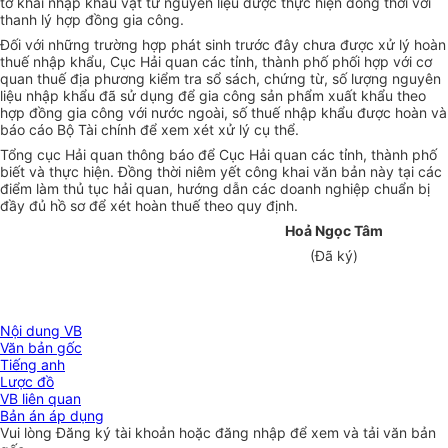
tờ khai nhập khẩu vật tư nguyên liệu được thực hiện đồng thời với
thanh lý hợp đồng gia công.
Đối với những trường hợp phát sinh trước đây chưa được xử lý hoàn
thuế nhập khẩu, Cục Hải quan các tỉnh, thành phố phối hợp với cơ
quan thuế địa phương kiểm tra sổ sách, chứng từ, số lượng nguyên
liệu nhập khẩu đã sử dụng để gia công sản phẩm xuất khẩu theo
hợp đồng gia công với nước ngoài, số thuế nhập khẩu được hoàn và
báo cáo Bộ Tài chính để xem xét xử lý cụ thể.
Tổng cục Hải quan thông báo để Cục Hải quan các tỉnh, thành phố
biết và thực hiện. Đồng thời niêm yết công khai văn bản này tại các
điểm làm thủ tục hải quan, hướng dẫn các doanh nghiệp chuẩn bị
đầy đủ hồ sơ để xét hoàn thuế theo quy định.
Hoả Ngọc Tâm
(Đã ký)
Nội dung VB
Văn bản gốc
Tiếng anh
Lược đồ
VB liên quan
Bản án áp dụng
Vui lòng
Đăng ký
tài khoản hoặc
đăng nhập
để xem và tải văn bản