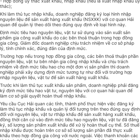
- Hợp đồng uỷ thác xuất khẩu, nhập khẩu (nếu là xuất nhập khẩu uỷ
thác);
Khi làm thủ tục nhập khẩu, doanh nghiệp đăng ký loại hình nhập
nguyên liệu để sản xuất hàng xuất khẩu (NSXXK) với cơ quan Hải
quan để quản lý theo dõi theo đúng quy định về loại hình này.
Định mức tiêu hao nguyên liệu, vật tư sử dụng vào sản xuất sản
phẩm gia công xuất khẩu do các bên thoả thuận trong hợp đồng
gia công. Giám đốc doanh nghiệp chịu trách nhiệm về cơ sở pháp
lý, tính chính xác, đúng đắn của định mức.
Trường hợp nếu trong hợp đồng gia công, các bên thoả thuận phần
nguyên liệu, vật tư bên nhận gia công nhập khẩu và chịu trách
nhiệm về định mức tiêu hao cho một đơn vị sản phẩm thì doanh
nghiệp phải xây dựng định mức tương tự như đối với trường hợp
nhập nguyên liệu, vật tư để sản xuất hàng xuất khẩu.
Trước khi làm thủ tục xuất khẩu sản phẩm, doanh nghiệp phải đăng
ký định mức tiêu hao vật tư, nguyên liệu với cơ quan hải quan để
làm cơ sở giải quyết hoàn thuế nhập khẩu.
Yêu cầu Cục Hải quan các tỉnh, thành phố thực hiện việc đăng ký
làm thủ tục nhập khẩu và quản lý đối tượng trên theo đúng quy định
đối với nguyên liệu, vật tư rthập khẩu để sản xuất hàng xuất khẩu,
đồng thời căn cứ vào định mức tiêu hao nguyên liệu, vật tư đã đăng
ký, số lượng sản phẩm xuất khẩu để xử lý hoàn thuế cụ thể. Số thuế
nhập khẩu được hoàn trên cơ sở số lượng sản phần đã thực xuất
khẩu theo hợp đồng gia công với nước ngoài. Việc thanh khoản các