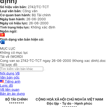
định)
Số hiệu văn bản:
2742/TC-TCT
Loại văn bản:
Công văn
Cơ quan ban hành:
Bộ Tài chính
Ngày ban hành:
26-06-2000
Ngày có hiệu lực:
26-06-2000
Không xác định
Tình trạng hiệu lực:
Ngôn ngữ:
Định dạng văn bản hiện có:
MỤC LỤC
Không có mục lục
Tải về (WORD)
Cong van so 2742-TC-TCT ngay 26-06-2000 (Khong xac dinh).doc
Tải lược đồ
Nội dung VB
Văn bản gốc
Tiếng anh
Lược đồ
VB liên quan
Bản án áp dụng
BỘ TÀI CHÍNH
CỘNG HOÀ XÃ HỘI CHỦ NGHĨA VIỆT NAM
********
Độc lập - Tự do - Hạnh phúc