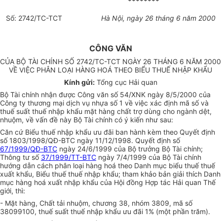
********
Số: 2742/TC-TCT
Hà Nội, ngày 26 tháng 6 năm 2000
CÔNG VĂN
CỦA BỘ TÀI CHÍNH SỐ 2742/TC-TCT NGÀY 26 THÁNG 6 NĂM 2000
VỀ VIỆC PHÂN LOẠI HÀNG HOÁ THEO BIỂU THUẾ NHẬP KHẨU
Kính gửi:
Tổng cục Hải quan
Bộ Tài chính nhận được Công văn số 54/XNK ngày 8/5/2000 của
Công ty thương mại dịch vụ nhựa số 1 về việc xác định mã số và
thuế suất thuế nhập khẩu mặt hàng chất trợ dùng cho ngành dệt,
nhuộm, về vấn đề này Bộ Tài chính có ý kiến như sau:
Căn cứ Biểu thuế nhập khẩu ưu đãi ban hành kèm theo Quyết định
số 1803/1998/QĐ-BTC ngày 11/12/1998. Quyết định số
67/1999/QĐ-BTC
ngày 24/6/1999 của Bộ trưởng Bộ Tài chính;
Thông tư số
37/1999/TT-BTC
ngày 7/4/1999 của Bộ Tài chính
hướng dẫn cách phân loại hàng hoá theo Danh mục biểu thuế thuế
xuất khẩu, Biểu thuế thuế nhập khẩu; tham khảo bản giải thích Danh
mục hàng hoá xuất nhập khẩu của Hội đồng Hợp tác Hải quan Thế
giới, thì:
- Mặt hàng, Chất tải nhuộm, chương 38, nhóm 3809, mã số
38099100, thuế suất thuế nhập khẩu ưu đãi 1% (một phần trăm).