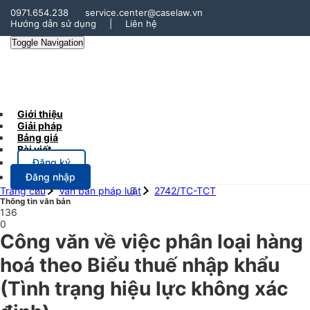
0971.654.238
service.center@caselaw.vn
Hướng dẫn sử dụng
|
Liên hệ
Toggle Navigation
Giới thiệu
Giải pháp
Bảng giá
Bài viết
Đăng ký
Đăng nhập
Trang chủ
Văn bản pháp luật
2742/TC-TCT
Thông tin văn bản
136
0
Công văn về việc phân loại hàng
hoá theo Biểu thuế nhập khẩu
(Tình trạng hiệu lực không xác