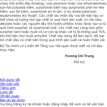
chứa một phần dầu khoáng), của amonium hoặc của ethanolamines;
sun-fat polyeste kiềm, sunphonát kiềm hay sunphonát phê-nin-ête
kiềm, sun fat kiềm, sunphonát an-ki-lari, ví dụ dodecylbenzen
esulphonetes (kỹ thuật). Các chất tác nhân tẩy rửa bề mặt này có
thể chứa số lượng nhỏ tạp chất từ quá trình sản xuất, từ cồn béo,
alkylate hoặc các nguyên liệu thô hyđro phôbic khác được tạo ra từ
quả trình sunphát và sunphonát hoá. Các chất này cũng bao gồm
sunphát natri hoặc muối vô cơ còn lại khác với tỷ lệ không quá 15%,
khi thể hiện như muối anhyđrít. Chất này dùng để làm sạch, để loại
bỏ chất dầu và chất bẩn trong quá trình sản xuất và hoàn thiện vải.
Bộ Tài chính có ý kiến để Tổng cục Hải quan được biết và chỉ đạo
thực hiện.
Trương Chí Trung
(Đã ký)
Nội dung VB
Văn bản gốc
Tiếng anh
Lược đồ
VB liên quan
Bản án áp dụng
Vui lòng
Đăng ký
tài khoản hoặc
đăng nhập
để xem và tải văn bản