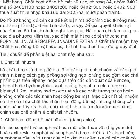
- Mặt hàng: Chất hoạt động bề mặt hữu cơ, chương 34, nhóm 3402,
mã số 34021100 hoặc 34021200 hoặc 34021300 hoặc 34021900,
thuế suất thuế nhập khẩu ưu đãi 20% (hai mươi phần trăm).
Do hồ sơ không đủ căn cứ để kết luận mã số chính xác (không nêu
rõ thành phần đặc diểm tính chất), vì vậy để giải quyết khiếu nại
của đơn vị. Bộ Tài chính đề nghị Tổng cục Hải quan chỉ đạo hải quan
các địa phương kiểm tra, xác định mặt hàng có tên thương mại
FORYLALLIN, ALBEGALFFA JNVADINE EXTRA là Chất tải nhuộm hay
Chất hoạt động bề mặt hữu cơ, để tính thu thuế theo đúng quy định.
Tiêu chuẩn để phân biệt hai chất này như sau:
1. Chất tải nhuộm
Là chất được sử dụng để gia tăng các quá trình nhuộm và các quá
trình in bằng cách gây phồng sợi tổng hợp, chúng bao gồm các chế
phẩm dựa trên Bipenyl hoặc dựa trên các dẫn xuất của Benzen,
phenol hoặc hydroxytoluic axit, chẳng hạn như triclorobenzen
bipenyl 1-2ml, methylhydroxytoluat và các chất tương tự có hoặc
không chứa các tác nhân hoạt động bề mặt. Mặc dù chất tải nhuộm
có thể có chứa chất tác nhân hoạt động bề mặt nhưng không cản
chức năng tẩy rửa hoặc chỉ mang tính phụ trợ đối với chức năng
chính của chế phẩm là chất tải nhuộm.
2. Chất hoạt động bề mặt hữu cơ: (dạng anion)
Là các sunphát và sunphonát của mỡ, dầu thực vật (triglyceride)
hoặc axit resin; sunphát và sunphonát được chiết ra từ alcool béo;
sunphonát dầu, ví dụ như của các kim loại kiềm (kể cả các chất có