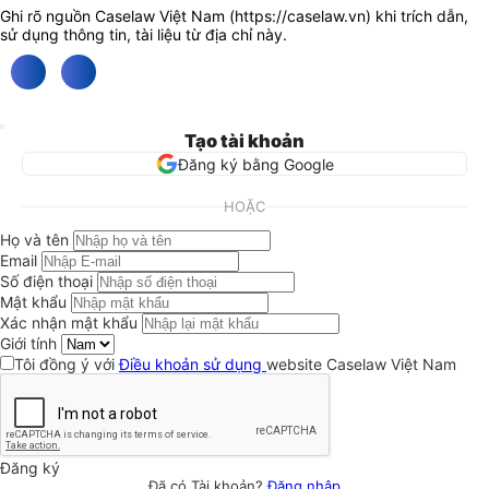
Ghi rõ nguồn Caselaw Việt Nam (
https://caselaw.vn
) khi trích dẫn,
sử dụng thông tin, tài liệu từ địa chỉ này.
Tạo tài khoản
Đăng ký bằng Google
HOẶC
Họ và tên
Email
Số điện thoại
Mật khẩu
Xác nhận mật khẩu
Giới tính
Tôi đồng ý với
Điều khoản sử dụng
website Caselaw Việt Nam
Đăng ký
Đã có Tài khoản?
Đăng nhập