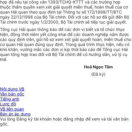
hợp đã nêu tại công văn 1393/TCHQ-KTTT và các trường hợp
thuộc thẩm quyền xem xét giải quyết miễn thuế, hoàn thuế của cơ
quan Hải quan theo quy định tại Thông tư số 172/1998/TT/BTC
ngày 22/12/1998 của Bộ Tài chính. Đối với các hồ sơ đã gửi đến Bộ
Tài chính trước ngày 1/2/2000, Bộ Tài chính sẽ tiếp tục giải quyết.
Tổng cục Hải quan thông báo để các đơn vị biết và tổ chức thực
hiện, đồng thời niêm yết công khai để các doanh nghiệp nắm được
các quy định trên, gửi hồ sơ xem xét giải quyết hoàn, miễn thuế cho
cơ quan Hải quan đúng quy định. Trong quá trình thực hiện, nếu có
khó khăn, vướng mắc các đơn vị kịp thời báo cáo để Tổng cục Hải
quan tổng hợp trao đổi với Bộ Tài chính để có hướng dẫn, xử lý cụ
thể.
Hoả Ngọc Tâm
(Đã ký)
Nội dung VB
Văn bản gốc
Tiếng anh
Lược đồ
VB liên quan
Bản án áp dụng
Vui lòng
Đăng ký
tài khoản hoặc
đăng nhập
để xem và tải văn bản
gốc.