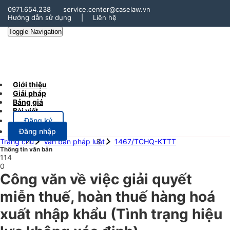
0971.654.238
service.center@caselaw.vn
Hướng dẫn sử dụng
|
Liên hệ
Toggle Navigation
Giới thiệu
Giải pháp
Bảng giá
Bài viết
Đăng ký
Đăng nhập
Trang chủ
Văn bản pháp luật
1467/TCHQ-KTTT
Thông tin văn bản
114
0
Công văn về việc giải quyết
miễn thuế, hoàn thuế hàng hoá
xuất nhập khẩu
(Tình trạng hiệu