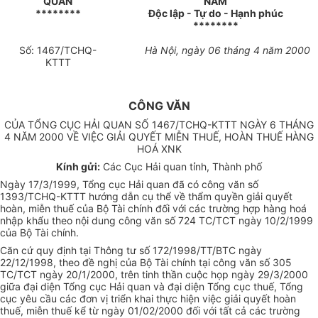
QUAN
NAM
********
Độc lập - Tự do - Hạnh phúc
********
Số: 1467/TCHQ-
Hà Nội, ngày 06 tháng 4 năm 2000
KTTT
CÔNG VĂN
CỦA TỔNG CỤC HẢI QUAN SỐ 1467/TCHQ-KTTT NGÀY 6 THÁNG
4 NĂM 2000 VỀ VIỆC GIẢI QUYẾT MIỄN THUẾ, HOÀN THUẾ HÀNG
HOÁ XNK
Kính gửi:
Các Cục Hải quan tỉnh, Thành phố
Ngày 17/3/1999, Tổng cục Hải quan đã có công văn số
1393/TCHQ-KTTT hướng dẫn cụ thể về thẩm quyền giải quyết
hoàn, miễn thuế của Bộ Tài chính đối với các trường hợp hàng hoá
nhập khẩu theo nội dung công văn số 724 TC/TCT ngày 10/2/1999
của Bộ Tài chính.
Căn cứ quy định tại Thông tư số 172/1998/TT/BTC ngày
22/12/1998, theo đề nghị của Bộ Tài chính tại công văn số 305
TC/TCT ngày 20/1/2000, trên tinh thần cuộc họp ngày 29/3/2000
giữa đại diện Tổng cục Hải quan và đại diện Tổng cục thuế, Tổng
cục yêu cầu các đơn vị triển khai thực hiện việc giải quyết hoàn
thuế, miễn thuế kể từ ngày 01/02/2000 đối với tất cả các trường