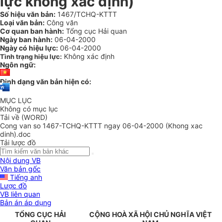
lực không xác định)
Số hiệu văn bản:
1467/TCHQ-KTTT
Loại văn bản:
Công văn
Cơ quan ban hành:
Tổng cục Hải quan
Ngày ban hành:
06-04-2000
Ngày có hiệu lực:
06-04-2000
Không xác định
Tình trạng hiệu lực:
Ngôn ngữ:
Định dạng văn bản hiện có:
MỤC LỤC
Không có mục lục
Tải về (WORD)
Cong van so 1467-TCHQ-KTTT ngay 06-04-2000 (Khong xac
dinh).doc
Tải lược đồ
Nội dung VB
Văn bản gốc
Tiếng anh
Lược đồ
VB liên quan
Bản án áp dụng
TỔNG CỤC HẢI
CỘNG HOÀ XÃ HỘI CHỦ NGHĨA VIỆT