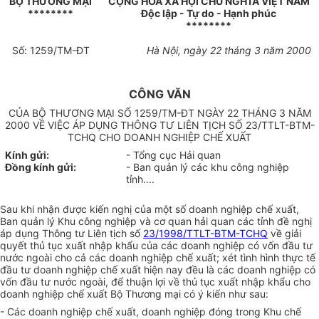
BỘ THƯƠNG MẠI
CỘNG HOÀ XÃ HỘI CHỦ NGHĨA VIỆT NAM
********
Độc lập - Tự do - Hạnh phúc
********
Số: 1259/TM-ĐT
Hà Nội, ngày 22 tháng 3 năm 2000
CÔNG VĂN
CỦA BỘ THƯƠNG MẠI SỐ 1259/TM-ĐT NGÀY 22 THÁNG 3 NĂM
2000 VỀ VIỆC ÁP DỤNG THÔNG TƯ LIÊN TỊCH SỐ 23/TTLT-BTM-
TCHQ CHO DOANH NGHIỆP CHẾ XUẤT
Kính gửi:
- Tổng cục Hải quan
Đồng kính gửi:
- Ban quản lý các khu công nghiệp
tỉnh....
Sau khi nhận được kiến nghị của một số doanh nghiệp chế xuất,
Ban quản lý Khu công nghiệp và cơ quan hải quan các tỉnh đề nghị
áp dụng Thông tư Liên tịch số
23/1998/TTLT-BTM-TCHQ
về giải
quyết thủ tục xuất nhập khẩu của các doanh nghiệp có vốn đầu tư
nước ngoài cho cả các doanh nghiệp chế xuất; xét tình hình thực tế
đầu tư doanh nghiệp chế xuất hiện nay đều là các doanh nghiệp có
vốn đầu tư nước ngoài, để thuận lợi về thủ tục xuất nhập khẩu cho
doanh nghiệp chế xuất Bộ Thương mại có ý kiến như sau:
- Các doanh nghiệp chế xuất, doanh nghiệp đóng trong Khu chế