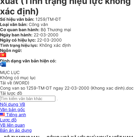
xuất
(Tình trạng hiệu lực không
xác định)
Số hiệu văn bản:
1259/TM-ĐT
Loại văn bản:
Công văn
Cơ quan ban hành:
Bộ Thương mại
Ngày ban hành:
22-03-2000
Ngày có hiệu lực:
22-03-2000
Không xác định
Tình trạng hiệu lực:
Ngôn ngữ:
Định dạng văn bản hiện có:
MỤC LỤC
Không có mục lục
Tải về (WORD)
Cong van so 1259-TM-DT ngay 22-03-2000 (Khong xac dinh).doc
Tải lược đồ
Nội dung VB
Văn bản gốc
Tiếng anh
Lược đồ
VB liên quan
Bản án áp dụng