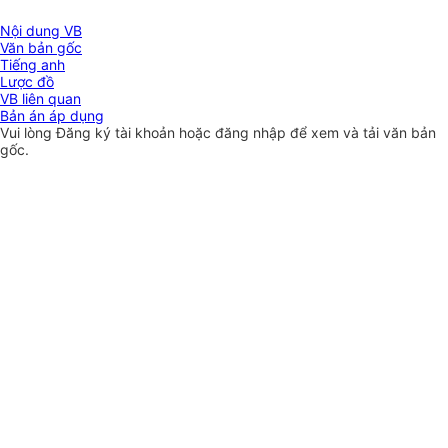
Nội dung VB
Văn bản gốc
Tiếng anh
Lược đồ
VB liên quan
Bản án áp dụng
Vui lòng
Đăng ký
tài khoản hoặc
đăng nhập
để xem và tải văn bản
gốc.