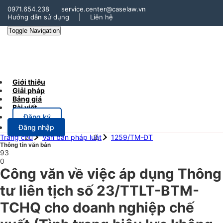
0971.654.238
service.center@caselaw.vn
Hướng dẫn sử dụng
|
Liên hệ
Toggle Navigation
Giới thiệu
Giải pháp
Bảng giá
Bài viết
Đăng ký
Đăng nhập
Trang chủ
Văn bản pháp luật
1259/TM-ĐT
Thông tin văn bản
93
0
Công văn về việc áp dụng Thông
tư liên tịch số 23/TTLT-BTM-
TCHQ cho doanh nghiệp chế