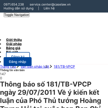
0971.654.238
service.center@caselaw.vn
Hướng dẫn sử dụng
|
Liên hệ
Toggle Navigation
Giới thiệu
Giải pháp
Bảng giá
Bài viết
Đăng ký
Đăng nhập
Trang chủ
Văn bản pháp luật
181/TB-VPCP
Thông tin văn bản
147
0
Thông báo số 181/TB-VPCP
ngày 29/07/2011 Về ý kiến kết
luận của Phó Thủ tướng Hoàng