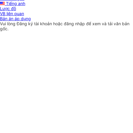
Tiếng anh
Lược đồ
VB liên quan
Bản án áp dụng
Vui lòng
Đăng ký
tài khoản hoặc
đăng nhập
để xem và tải văn bản
gốc.