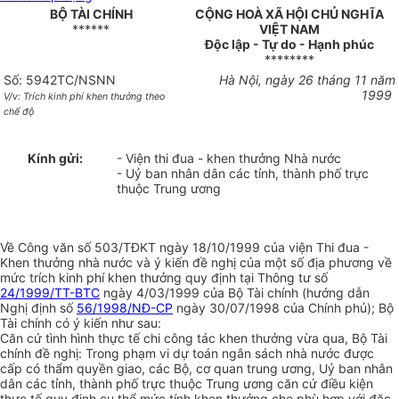
BỘ TÀI CHÍNH
CỘNG HOÀ XÃ HỘI CHỦ NGHĨA
******
VIỆT NAM
Độc lập - Tự do - Hạnh phúc
********
Số: 5942TC/NSNN
Hà Nội, ngày 26 tháng 11 năm
1999
V/v: Trích kinh phí khen thưởng theo
chế độ
Kính gửi:
- Viện thi đua - khen thưởng Nhà nước
- Uỷ ban nhân dân các tỉnh, thành phố trực
thuộc Trung ương
Về Công văn số 503/TĐKT ngày 18/10/1999 của viện Thi đua -
Khen thưởng nhà nước và ý kiến đề nghị của một số địa phương về
mức trích kinh phí khen thưởng quy định tại Thông tư số
24/1999/TT-BTC
ngày 4/03/1999 của Bộ Tài chính (hướng dẫn
Nghị định số
56/1998/NĐ-CP
ngày 30/07/1998 của Chính phủ); Bộ
Tài chính có ý kiến như sau:
Căn cứ tình hình thực tế chi công tác khen thưởng vừa qua, Bộ Tài
chính đề nghị: Trong phạm vi dự toán ngân sách nhà nước được
cấp có thẩm quyền giao, các Bộ, cơ quan trung ương, Uỷ ban nhân
dân các tỉnh, thành phố trực thuộc Trung ương căn cứ điều kiện
thực tế quy định cụ thể mức tính khen thưởng cho phù hợp với đặc