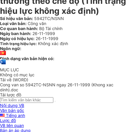
thưởng theo chế độ (Tình trạng
hiệu lực không xác định)
Số hiệu văn bản:
5942TC/NSNN
Loại văn bản:
Công văn
Cơ quan ban hành:
Bộ Tài chính
Ngày ban hành:
26-11-1999
Ngày có hiệu lực:
26-11-1999
Không xác định
Tình trạng hiệu lực:
Ngôn ngữ:
Định dạng văn bản hiện có:
MỤC LỤC
Không có mục lục
Tải về (WORD)
Cong van so 5942TC-NSNN ngay 26-11-1999 (Khong xac
dinh).doc
Tải lược đồ
Nội dung VB
Văn bản gốc
Tiếng anh
Lược đồ
VB liên quan
Bản án áp dụng