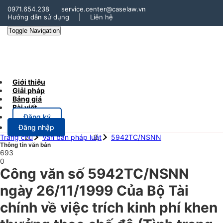
0971.654.238
service.center@caselaw.vn
Hướng dẫn sử dụng
|
Liên hệ
Toggle Navigation
Giới thiệu
Giải pháp
Bảng giá
Bài viết
Đăng ký
Đăng nhập
Trang chủ
Văn bản pháp luật
5942TC/NSNN
Thông tin văn bản
693
0
Công văn số 5942TC/NSNN
ngày 26/11/1999 Của Bộ Tài
chính về việc trích kinh phí khen