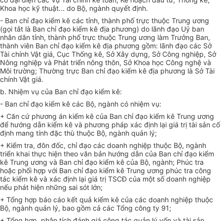
Khoa học kỹ thuật... do Bộ, ngành quyết định.
- Ban chỉ đạo kiểm kê các tỉnh, thành phố trực thuộc Trung ương
(gọi tắt là Ban chỉ đạo kiểm kê địa phương) do lãnh đạo Uỷ ban
nhân dân tỉnh, thành phố trực thuộc Trung ương làm Trưởng Ban,
thành viên Ban chỉ đạo kiểm kê địa phương gồm: lãnh đạo các Sở
Tài chính Vật giá, Cục Thống kê, Sở Xây dựng, Sở Công nghiệp, Sở
Nông nghiệp và Phát triển nông thôn, Sở Khoa học Công nghệ và
Môi trường; Thường trực Ban chỉ đạo kiểm kê địa phương là Sở Tài
chính Vật giá.
b. Nhiệm vụ của Ban chỉ đạo kiểm kê:
- Ban chỉ đạo kiểm kê các Bộ, ngành có nhiệm vụ:
+ Căn cứ phương án kiểm kê của Ban chỉ đạo kiểm kê Trung ương
để hướng dẫn kiểm kê và phương pháp xác định lại giá trị tài sản cố
định mang tính đặc thù thuộc Bộ, ngành quản lý;
+ Kiểm tra, đôn đốc, chỉ đạo các doanh nghiệp thuộc Bộ, ngành
triển khai thực hiện theo văn bản hướng dẫn của Ban chỉ đạo kiểm
kê Trung ương và Ban chỉ đạo kiểm kê của Bộ, ngành; Phúc tra
hoặc phối hợp với Ban chỉ đạo kiểm kê Trung ương phúc tra công
tác kiểm kê và xác định lại giá trị TSCĐ của một số doanh nghiệp
nếu phát hiện những sai sót lớn;
+ Tổng hợp báo cáo kết quả kiểm kê của các doanh nghiệp thuộc
Bộ, ngành quản lý, bao gồm cả các Tổng công ty 91;
+ Tổng hợp, phân tích đánh giá công tác quản lý vốn và tài sản,