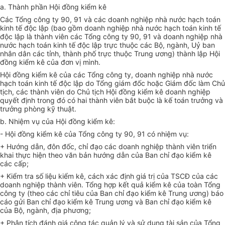
a. Thành phần Hội đồng kiểm kê
Các Tổng công ty 90, 91 và các doanh nghiệp nhà nước hạch toán
kinh tế độc lập (bao gồm doanh nghiệp nhà nước hạch toán kinh tế
độc lập là thành viên các Tổng công ty 90, 91 và doanh nghiệp nhà
nước hạch toán kinh tế độc lập trực thuộc các Bộ, ngành, Uỷ ban
nhân dân các tỉnh, thành phố trực thuộc Trung ương) thành lập Hội
đồng kiểm kê của đơn vị mình.
Hội đồng kiểm kê của các Tổng công ty, doanh nghiệp nhà nước
hạch toán kinh tế độc lập do Tổng giám đốc hoặc Giám đốc làm Chủ
tịch, các thành viên do Chủ tịch Hội đồng kiểm kê doanh nghiệp
quyết định trong đó có hai thành viên bắt buộc là kế toán trưởng và
trưởng phòng kỹ thuật.
b. Nhiệm vụ của Hội đồng kiểm kê:
- Hội đồng kiểm kê của Tổng công ty 90, 91 có nhiệm vụ:
+ Hướng dẫn, đôn đốc, chỉ đạo các doanh nghiệp thành viên triển
khai thực hiện theo văn bản hướng dẫn của Ban chỉ đạo kiểm kê
các cấp;
+ Kiểm tra số liệu kiểm kê, cách xác định giá trị của TSCĐ của các
doanh nghiệp thành viên. Tổng hợp kết quả kiểm kê của toàn Tổng
công ty (theo các chỉ tiêu của Ban chỉ đạo kiểm kê Trung ương) báo
cáo gửi Ban chỉ đạo kiểm kê Trung ương và Ban chỉ đạo kiểm kê
của Bộ, ngành, địa phương;
+ Phân tích đánh giá công tác quản lý và sử dụng tài sản của Tổng