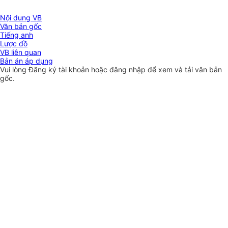
Nội dung VB
Văn bản gốc
Tiếng anh
Lược đồ
VB liên quan
Bản án áp dụng
Vui lòng
Đăng ký
tài khoản hoặc
đăng nhập
để xem và tải văn bản
gốc.