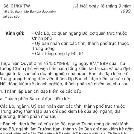
Số: 01/KK-TW
Hà Nội, ngày 16 tháng 9 năm
1999
Về việc thành lập Ban chỉ đạo kiểm
kê các cấp
Kính gửi:
- Các Bộ, cơ quan ngang Bộ, cơ quan trực thuộc
Chính phủ
- Uỷ ban nhân dân các tỉnh, thành phố trực thuộc
Trung ương
- Các Tổng công ty 90, 91
Thực hiện Quyết định số 150/1999/TTg ngày 8/7/1999 của Thủ
tướng Chính phủ về việc tiến hành tổng kiểm kê tài sản và xác định
lại giá trị tài sản của doanh nghiệp nhà nước, Ban chỉ đạo kiểm kê
Trung ương hướng dẫn việc thành lập Ban chỉ đạo kiểm kê các cấp,
Hội đồng kiểm kê doanh nghiệp, thành phần và nhiệm vụ như sau:
1. Thành lập Ban chỉ đạo kiểm kê các cấp:
a. Thành phần Ban chỉ đạo kiểm kê:
Các Bộ, ngành, Uỷ ban nhân dân các tỉnh, thành phố trực thuộc
Trung ương thành lập Ban chỉ đạo kiểm kê của Bộ, ngành, địa
phương, thành phần như sau:
- Ban chỉ đạo kiểm kê của các Bộ, ngành Trung ương do một lãnh
đạo Bộ, ngành làm Trưởng ban, thành viên Ban chỉ đạo kiểm kê gồm
có đại diện các Vụ Tài chính kế toán, Kế hoạch đầu tư, Thống kê,