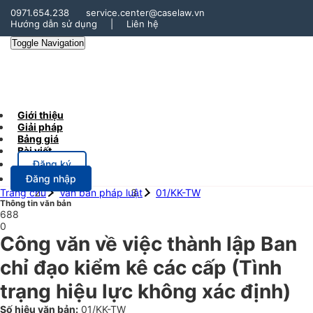
0971.654.238
service.center@caselaw.vn
Hướng dẫn sử dụng
|
Liên hệ
Toggle Navigation
Giới thiệu
Giải pháp
Bảng giá
Bài viết
Đăng ký
Đăng nhập
Trang chủ
Văn bản pháp luật
01/KK-TW
Thông tin văn bản
688
0
Công văn về việc thành lập Ban
chỉ đạo kiểm kê các cấp
(Tình
trạng hiệu lực không xác định)
Số hiệu văn bản:
01/KK-TW