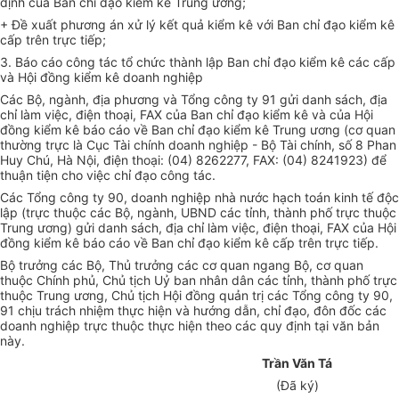
định của Ban chỉ đạo kiểm kê Trung ương;
+ Đề xuất phương án xử lý kết quả kiểm kê với Ban chỉ đạo kiểm kê
cấp trên trực tiếp;
3. Báo cáo công tác tổ chức thành lập Ban chỉ đạo kiểm kê các cấp
và Hội đồng kiểm kê doanh nghiệp
Các Bộ, ngành, địa phương và Tổng công ty 91 gửi danh sách, địa
chỉ làm việc, điện thoại, FAX của Ban chỉ đạo kiểm kê và của Hội
đồng kiểm kê báo cáo về Ban chỉ đạo kiểm kê Trung ương (cơ quan
thường trực là Cục Tài chính doanh nghiệp - Bộ Tài chính, số 8 Phan
Huy Chú, Hà Nội, điện thoại: (04) 8262277, FAX: (04) 8241923) để
thuận tiện cho việc chỉ đạo công tác.
Các Tổng công ty 90, doanh nghiệp nhà nước hạch toán kinh tế độc
lập (trực thuộc các Bộ, ngành, UBND các tỉnh, thành phố trực thuộc
Trung ương) gửi danh sách, địa chỉ làm việc, điện thoại, FAX của Hội
đồng kiểm kê báo cáo về Ban chỉ đạo kiểm kê cấp trên trực tiếp.
Bộ trưởng các Bộ, Thủ trưởng các cơ quan ngang Bộ, cơ quan
thuộc Chính phủ, Chủ tịch Uỷ ban nhân dân các tỉnh, thành phố trực
thuộc Trung ương, Chủ tịch Hội đồng quản trị các Tổng công ty 90,
91 chịu trách nhiệm thực hiện và hướng dẫn, chỉ đạo, đôn đốc các
doanh nghiệp trực thuộc thực hiện theo các quy định tại văn bản
này.
Trần Văn Tá
(Đã ký)