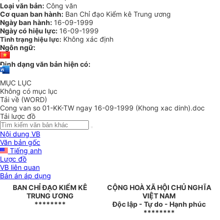
Loại văn bản:
Công văn
Cơ quan ban hành:
Ban Chỉ đạo Kiểm kê Trung ương
Ngày ban hành:
16-09-1999
Ngày có hiệu lực:
16-09-1999
Không xác định
Tình trạng hiệu lực:
Ngôn ngữ:
Định dạng văn bản hiện có:
MỤC LỤC
Không có mục lục
Tải về (WORD)
Cong van so 01-KK-TW ngay 16-09-1999 (Khong xac dinh).doc
Tải lược đồ
Nội dung VB
Văn bản gốc
Tiếng anh
Lược đồ
VB liên quan
Bản án áp dụng
BAN CHỈ ĐẠO KIỂM KÊ
CỘNG HOÀ XÃ HỘI CHỦ NGHĨA
TRUNG ƯƠNG
VIỆT NAM
********
Độc lập - Tự do - Hạnh phúc
********