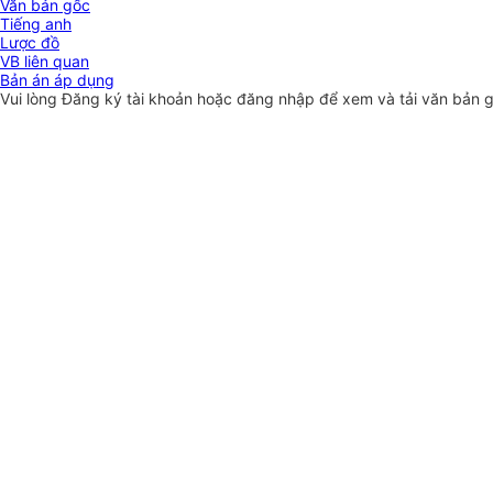
Văn bản gốc
Tiếng anh
Lược đồ
VB liên quan
Bản án áp dụng
Vui lòng
Đăng ký
tài khoản hoặc
đăng nhập
để xem và tải văn bản 