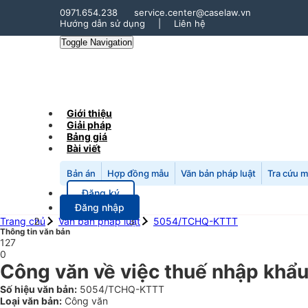
0971.654.238
service.center@caselaw.vn
Hướng dẫn sử dụng
|
Liên hệ
Toggle Navigation
Giới thiệu
Giải pháp
Bảng giá
Bài viết
Bản án
Hợp đồng mẫu
Văn bản pháp luật
Tra cứu 
Đăng ký
Đăng nhập
Trang chủ
Văn bản pháp luật
5054/TCHQ-KTTT
Thông tin văn bản
127
0
Công văn về việc thuế nhập khẩu
Số hiệu văn bản:
5054/TCHQ-KTTT
Loại văn bản:
Công văn