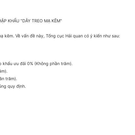
HẬP KHẨU "DÂY TREO MẠ KẼM"
 kẽm. Về vấn đề này, Tổng cục Hải quan có ý kiến như sau:
p khẩu ưu đãi 0% (Không phần trăm).
ăm).
ần trăm).
úng quy định.