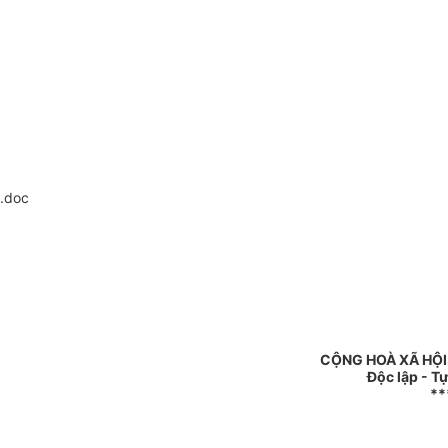
.doc
CỘNG HOÀ XÃ HỘI
Độc lập - T
**