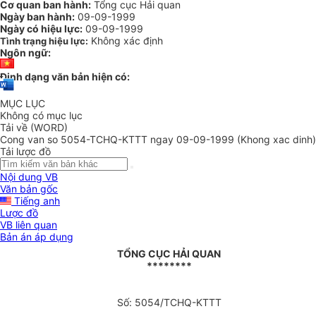
Cơ quan ban hành:
Tổng cục Hải quan
Ngày ban hành:
09-09-1999
Ngày có hiệu lực:
09-09-1999
Không xác định
Tình trạng hiệu lực:
Ngôn ngữ:
Định dạng văn bản hiện có:
MỤC LỤC
Không có mục lục
Tải về (WORD)
Cong van so 5054-TCHQ-KTTT ngay 09-09-1999 (Khong xac dinh)
Tải lược đồ
Nội dung VB
Văn bản gốc
Tiếng anh
Lược đồ
VB liên quan
Bản án áp dụng
TỔNG CỤC HẢI QUAN
********
Số: 5054/TCHQ-KTTT