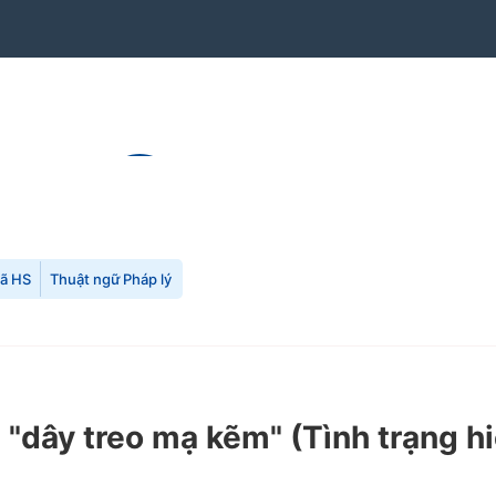
mã HS
Thuật ngữ Pháp lý
 "dây treo mạ kẽm"
(Tình trạng h