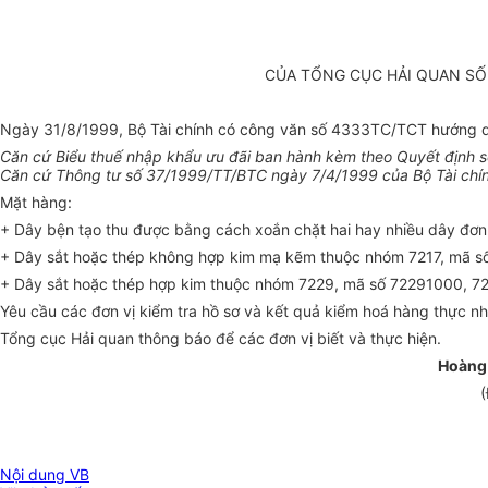
CỦA TỔNG CỤC HẢI QUAN SỐ 
Ngày 31/8/1999, Bộ Tài chính có công văn số 4333TC/TCT hướng dẫn
Căn cứ Biểu thuế nhập khẩu ưu đãi ban hành kèm theo Quyết định 
Căn cứ Thông tư số 37/1999/TT/BTC ngày 7/4/1999 của Bộ Tài chín
Mặt hàng:
+ Dây bện tạo thu được bằng cách xoắn chặt hai hay nhiều dây đơn 
+ Dây sắt hoặc thép không hợp kim mạ kẽm thuộc nhóm 7217, mã số
+ Dây sắt hoặc thép hợp kim thuộc nhóm 7229, mã số 72291000, 7
Yêu cầu các đơn vị kiểm tra hồ sơ và kết quả kiểm hoá hàng thực nh
Tổng cục Hải quan thông báo để các đơn vị biết và thực hiện.
Hoàng
(
Nội dung VB