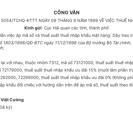
CÔNG VĂN
5054/TCHQ-KTTT NGÀY 09 THÁNG 9 NĂM 1999 VỀ VIỆC THUẾ N
Kính gửi
: Cục Hải quan các tỉnh, thành phố
 việc áp mã số và thuế suất thuế nhập khẩu mặt hàng: Dây treo mạ
số 1803/1998/QĐ-BTC ngày 11/12/1998 của Bộ trưởng Bộ Tài chính;
h;
lại với nhau, thuộc nhóm 7312, mã số 73121000, thuế suất thuế nhậ
 72179000, thuế suất thuế nhập khẩu ưu đãi 15% (mười lăm phần tr
2292000, 72299000, thuế suất thuế nhập khẩu ưu đãi 0% (Không ph
ập khẩu đối chiếu với hướng dẫn trên để áp mã số, thuế suất theo đ
 Việt Cường
Đã ký)