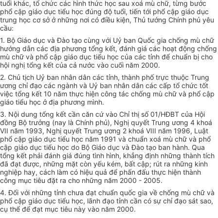
tuổi khác, tổ chức các hình thức học sau xoá mù chữ, từng bước
phổ cập giáo dục tiểu học đúng độ tuổi, tiến tới phổ cập giáo dục
trung học cơ sở ở những nơi có điều kiện, Thủ tướng Chính phủ yêu
cầu:
1. Bộ Giáo dục và Đào tạo cùng với Uỷ ban Quốc gia chống mù chữ
hướng dẫn các địa phương tổng kết, đánh giá các hoạt động chống
mù chữ và phổ cập giáo dục tiểu học của các tỉnh để chuẩn bị cho
hội nghị tổng kết của cả nước vào cuối năm 2000.
2. Chủ tịch Uỷ ban nhân dân các tỉnh, thành phố trực thuộc Trung
ương chỉ đạo các ngành và Uỷ ban nhân dân các cấp tổ chức tốt
việc tổng kết 10 năm thực hiện công tác chống mù chữ và phổ cập
giáo tiểu học ở địa phương mình.
3. Nội dung tổng kết cần căn cứ vào Chỉ thị số 01/HĐBT của Hội
đồng Bộ trưởng (nay là Chính phủ), Nghị quyết Trung ương 4 khoá
VII năm 1993, Nghị quyết Trung ương 2 khoá VIII năm 1996, Luật
phổ cập giáo dục tiểu học năm 1991 và chuẩn xoá mù chữ và phổ
cập giáo dục tiểu học do Bộ Giáo dục và Đào tạo ban hành. Qua
tổng kết phải đánh giá đúng tình hình, khẳng định những thành tích
đã đạt được, những mặt còn yếu kém, bất cập; rút ra những kinh
nghiệp hay, cách làm có hiệu quả để phấn đấu thực hiện thành
công mục tiêu đặt ra cho những năm 2000 - 2005.
4. Đối với những tỉnh chưa đạt chuẩn quốc gia về chống mù chữ và
phổ cập giáo dục tiểu học, lãnh đạo tỉnh cần có sự chỉ đạo sát sao,
cụ thể để đạt mục tiêu này vào năm 2000.