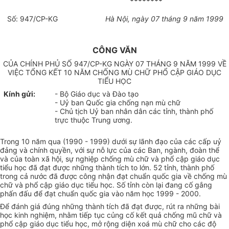
********
Số: 947/CP-KG
Hà Nội, ngày 07 tháng 9 năm 1999
CÔNG VĂN
CỦA CHÍNH PHỦ SỐ 947/CP-KG NGÀY 07 THÁNG 9 NĂM 1999 VỀ
VIỆC TỔNG KẾT 10 NĂM CHỐNG MÙ CHỮ PHỔ CẬP GIÁO DỤC
TIỂU HỌC
Kính gửi:
- Bộ Giáo dục và Đào tạo
- Uỷ ban Quốc gia chống nạn mù chữ
- Chủ tịch Uỷ ban nhân dân các tỉnh, thành phố
trực thuộc Trung ương.
Trong 10 năm qua (1990 - 1999) dưới sự lãnh đạo của các cấp uỷ
đảng và chính quyền, với sự nỗ lực của các Ban, ngành, đoàn thể
và của toàn xã hội, sự nghiệp chống mù chữ và phổ cập giáo dục
tiểu học đã đạt được những thành tích to lớn. 52 tỉnh, thành phố
trong cả nước đã được công nhận đạt chuẩn quốc gia về chống mù
chữ và phổ cập giáo dục tiểu học. Số tỉnh còn lại đang cố gắng
phấn đấu để đạt chuẩn quốc gia vào năm học 1999 - 2000.
Để đánh giá đúng những thành tích đã đạt được, rút ra những bài
học kinh nghiệm, nhằm tiếp tục củng cố kết quả chống mũ chữ và
phổ cập giáo dục tiểu học, mở rộng diện xoá mù chữ cho các độ