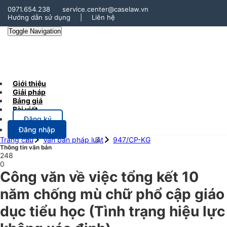
0971.654.238
service.center@caselaw.vn
Hướng dẫn sử dụng
|
Liên hệ
Toggle Navigation
Giới thiệu
Giải pháp
Bảng giá
Bài viết
Đăng ký
Đăng nhập
Trang chủ
Văn bản pháp luật
947/CP-KG
Thông tin văn bản
248
0
Công văn về việc tổng kết 10
năm chống mù chữ phổ cập giáo
dục tiểu học
(Tình trạng hiệu lực