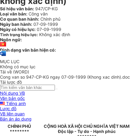
không xác định)
Số hiệu văn bản:
947/CP-KG
Loại văn bản:
Công văn
Cơ quan ban hành:
Chính phủ
Ngày ban hành:
07-09-1999
Ngày có hiệu lực:
07-09-1999
Không xác định
Tình trạng hiệu lực:
Ngôn ngữ:
Định dạng văn bản hiện có:
MỤC LỤC
Không có mục lục
Tải về (WORD)
Cong van so 947-CP-KG ngay 07-09-1999 (Khong xac dinh).doc
Tải lược đồ
Nội dung VB
Văn bản gốc
Tiếng anh
Lược đồ
VB liên quan
Bản án áp dụng
CHÍNH PHỦ
CỘNG HOÀ XÃ HỘI CHỦ NGHĨA VIỆT NAM
********
Độc lập - Tự do - Hạnh phúc