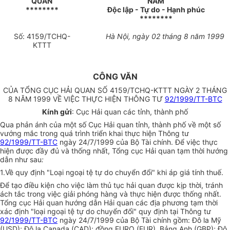
QUAN
NAM
********
Độc lập - Tự do - Hạnh phúc
********
Số: 4159/TCHQ-
Hà Nội, ngày 02 tháng 8 năm 1999
KTTT
CÔNG VĂN
CỦA TỔNG CỤC HẢI QUAN SỐ 4159/TCHQ-KTTT NGÀY 2 THÁNG
8 NĂM 1999 VỀ VIỆC THỰC HIỆN THÔNG TƯ
92/1999/TT-BTC
Kính gửi
: Cục Hải quan các tỉnh, thành phố
Qua phản ánh của một số Cục Hải quan tỉnh, thành phố về một số
vướng mắc trong quá trình triển khai thực hiện Thông tư
92/1999/TT-BTC
ngày 24/7/1999 của Bộ Tài chính. Để việc thực
hiện được đầy đủ và thống nhất, Tổng cục Hải quan tạm thời hướng
dẫn như sau
:
1.Về quy định "Loại ngoại tệ tự do chuyển đổi" khi áp giá tính thuế.
Để tạo điều kiện cho việc làm thủ tục hải quan được kịp thời, tránh
ách tắc trong việc giải phóng hàng và thực hiện được thống nhất.
Tổng cục Hải quan hướng dẫn Hải quan các địa phương tạm thời
xác định "loại ngoại tệ tự do chuyển đổi" quy định tại Thông tư
92/1999/TT-BTC
ngày 24/7/1999 của Bộ Tài chính gồm: Đô la Mỹ
(USD); Đô la Canada (CAD); đồng EURO (EUR), Bảng Anh (GBP); Đô