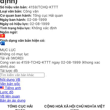
định)
Số hiệu văn bản:
4159/TCHQ-KTTT
Loại văn bản:
Công văn
Cơ quan ban hành:
Tổng cục Hải quan
Ngày ban hành:
02-08-1999
Ngày có hiệu lực:
02-08-1999
Không xác định
Tình trạng hiệu lực:
Ngôn ngữ:
Định dạng văn bản hiện có:
MỤC LỤC
Không có mục lục
Tải về (WORD)
Cong van so 4159-TCHQ-KTTT ngay 02-08-1999 (Khong xac
dinh).doc
Tải lược đồ
Nội dung VB
Văn bản gốc
Tiếng anh
Lược đồ
VB liên quan
Bản án áp dụng
TỔNG CỤC HẢI
CỘNG HOÀ XÃ HỘI CHỦ NGHĨA VIỆT