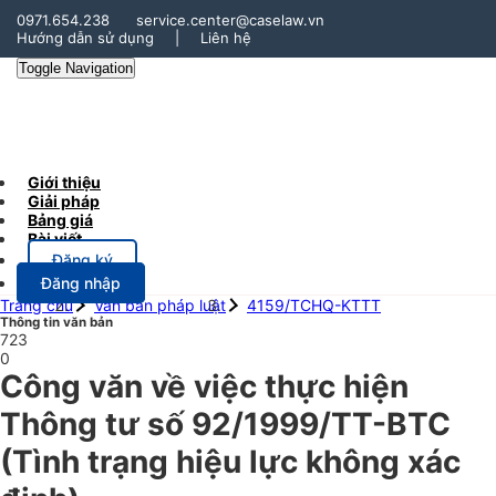
0971.654.238
service.center@caselaw.vn
Hướng dẫn sử dụng
|
Liên hệ
Toggle Navigation
Giới thiệu
Giải pháp
Bảng giá
Bài viết
Đăng ký
Đăng nhập
Trang chủ
Văn bản pháp luật
4159/TCHQ-KTTT
Thông tin văn bản
723
0
Công văn về việc thực hiện
Thông tư số 92/1999/TT-BTC
(Tình trạng hiệu lực không xác