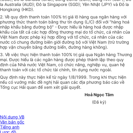
la Australia (AUD); Đô la Singapore (SGD); Yên Nhật (JPY) và Đô la
Hongkong (HKD).
2. Về quy định thanh toán 100% trị giá lô hàng qua ngân hàng với
phương thức thanh toán bằng thư tín dụng (L/C) đối với "hàng hoá
nhập khẩu bằng đường bộ" - Được hiểu là hàng hoá được nhập
khẩu của tất cả các hợp đồng thương mại do tổ chức, cá nhân của
Việt Nam được phép ký hợp đồng với tổ chức, cá nhân của các
nước có chung đường biên giới đường bộ với Việt Nam (trừ trường
hợp vận chuyển bằng đường biển, đường hàng không).
3. Về việc thực hiện thanh toán 100% trị giá qua Ngân hàng Thương
mại. Được hiểu là các ngân hàng được phép thành lập theo quy
định của Nhà nước Việt Nam, có chức năng, nghiệp vụ, quan hệ
thanh toán với các tổ chức tài chính, tín dụng nước ngoài.
Quy định này thực hiện kể từ ngày 1/8/1999. Trong khi thực hiện
nếu có vướng mắc đề nghị hải quan các địa phương báo cáo về
Tổng cục Hải quan để xem xét giải quyết.
Hoả Ngọc Tâm
(Đã ký)
Nội dung VB
Văn bản gốc
Tiếng anh
Lược đồ