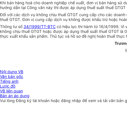
Khi bán hàng hoá cho doanh nghiệp chế xuất, đơn vị bán hàng sử d
hướng dẫn tại Công văn này thì được áp dụng thuế suất thuế GTGT 
Đối với các dịch vụ không chịu thuế GTGT cung cấp cho các doanh
thuế GTGT. Đơn vị cung cấp dịch vụ không được khấu trừ hoặc hoà
Thông tư số
34/1999/TT-BTC
có hiệu lực thi hành từ 16/4/1999. Vì
không chịu thuế GTGT hoặc được áp dụng thuế suất thuế GTGT là 0
thực xuất khẩu sản phẩm. Thủ tục và hồ sơ đề nghị hoàn thuế thực 
Trươn
(
Nội dung VB
Văn bản gốc
Tiếng anh
Lược đồ
VB liên quan
Bản án áp dụng
Vui lòng
Đăng ký
tài khoản hoặc
đăng nhập
để xem và tải văn bản 