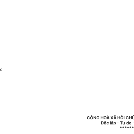
oc
CỘNG HOÀ XÃ HỘI CH
Độc lập - Tự do
******