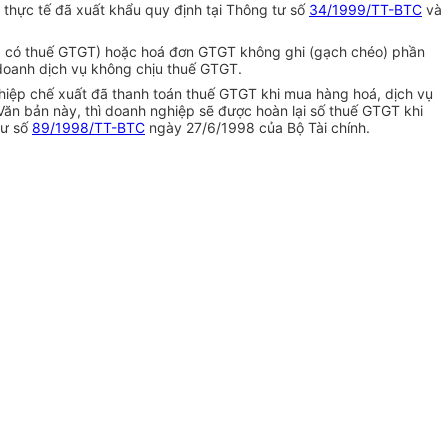
thực tế đã xuất khẩu quy định tại Thông tư số
34/1999/TT-BTC
và
ng có thuế GTGT) hoặc hoá đơn GTGT không ghi (gạch chéo) phần
doanh dịch vụ không chịu thuế GTGT.
ghiệp chế xuất đã thanh toán thuế GTGT khi mua hàng hoá, dịch vụ
ăn bản này, thì doanh nghiệp sẽ được hoàn lại số thuế GTGT khi
tư số
89/1998/TT-BTC
ngày 27/6/1998 của Bộ Tài chính.