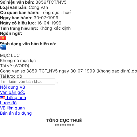
Số hiệu văn bản:
3859/TCT/NV5
Loại văn bản:
Công văn
Cơ quan ban hành:
Tổng cục Thuế
Ngày ban hành:
30-07-1999
Ngày có hiệu lực:
16-04-1999
Không xác định
Tình trạng hiệu lực:
Ngôn ngữ:
Định dạng văn bản hiện có:
MỤC LỤC
Không có mục lục
Tải về (WORD)
Cong van so 3859-TCT_NV5 ngay 30-07-1999 (Khong xac dinh).d
Tải lược đồ
Nội dung VB
Văn bản gốc
Tiếng anh
Lược đồ
VB liên quan
Bản án áp dụng
TỔNG CỤC THUẾ
********