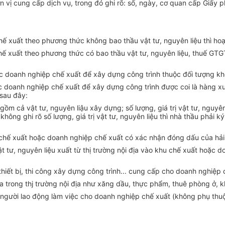
 vị cung cấp dịch vụ, trong đó ghi rõ: số, ngày, cơ quan cấp Giấy 
ế xuất theo phương thức không bao thầu vật tư, nguyên liệu thì ho
 xuất theo phương thức có bao thầu vật tư, nguyên liệu, thuế GTGT 
ặc doanh nghiệp chế xuất để xây dựng công trình thuộc đối tượng k
hoặc doanh nghiệp chế xuất để xây dựng công trình được coi là hàng
 sau đây:
 cả vật tư, nguyên liậu xây dựng; số lượng, giá trị vật tư, nguyên l
ông ghi rõ số lượng, giá trị vật tư, nguyên liệu thì nhà thầu phải ký
hu chế xuất hoặc doanh nghiệp chế xuất có xác nhận đóng dấu của hải
 vật tư, nguyên liệu xuất từ thị trường nội địa vào khu chế xuất hoặ
 thiết bị, thi công xây dựng công trình... cung cấp cho doanh nghiệp
trong thj trường nội địa như xăng dầu, thực phẩm, thuê phòng ở, khá
 người lao động làm việc cho doanh nghiệp chế xuất (không phụ thu