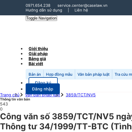
0971.654.238
service.center@caselaw.vn
Hướng dẫn sử dụng
|
Liên hệ
Toggle Navigation
Giới thiệu
Giải pháp
Bảng giá
Bài viết
Bản án
Hợp đồng mẫu
Văn bản pháp luật
Tra cứu 
Đăng ký
Đăng nhập
Trang chủ
Văn bản pháp luật
3859/TCT/NV5
Thông tin văn bản
543
0
Công văn số 3859/TCT/NV5 ngày
Thông tư 34/1999/TT-BTC (Tình 