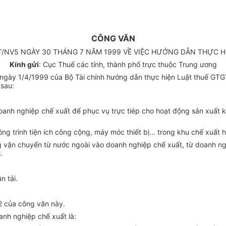
CÔNG VĂN
T/NV5 NGÀY 30 THÁNG 7 NĂM 1999 VỀ VIỆC HƯỚNG DẪN THỰC 
Kính gửi
: Cục Thuế các tỉnh, thành phố trực thuộc Trung ương
ngày 1/4/1999 của Bộ Tài chính hướng dẫn thực hiện Luật thuế GTGT 
 sau:
doanh nghiệp chế xuất để phục vụ trực tiép cho hoạt động sản xuất 
ng trình tiện ích công cộng, máy móc thiết bị... trong khu chế xuất
ường vận chuyển từ nước ngoài vào doanh nghiệp chế xuất, từ doanh 
.
n tải.
 2 của công văn này.
nh nghiệp chế xuất là: