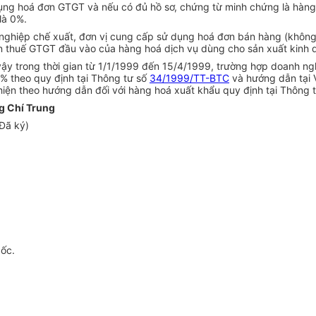
ụng hoá đơn GTGT và nếu có đủ hồ sơ, chứng từ minh chứng là hàng 
là 0%.
 nghiệp chế xuất, đơn vị cung cấp sử dụng hoá đơn bán hàng (khô
n thuế GTGT đầu vào của hàng hoá dịch vụ dùng cho sản xuất kinh 
 vậy trong thời gian từ 1/1/1999 đến 15/4/1999, trường hợp doanh n
% theo quy định tại Thông tư số
34/1999/TT-BTC
và hướng dẫn tại V
hiện theo hướng dẫn đối với hàng hoá xuất khẩu quy định tại Thông 
g Chí Trung
Đã ký)
gốc.