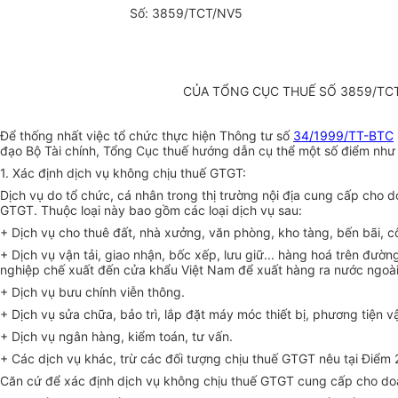
Số: 3859/TCT/NV5
CỦA TỔNG CỤC THUẾ SỐ 3859/TC
Để thống nhất việc tổ chức thực hiện Thông tư số
34/1999/TT-BTC
đạo Bộ Tài chính, Tổng Cục thuế hướng dẫn cụ thể một số điểm như
1. Xác định dịch vụ không chịu thuế GTGT:
Dịch vụ do tổ chức, cá nhân trong thị trường nội địa cung cấp cho 
GTGT. Thuộc loại này bao gồm các loại dịch vụ sau:
+ Dịch vụ cho thuê đất, nhà xưởng, văn phòng, kho tàng, bến bãi, cô
+ Dịch vụ vận tải, giao nhận, bốc xếp, lưu giữ... hàng hoá trên đ
nghiệp chế xuất đến cửa khẩu Việt Nam để xuất hàng ra nước ngoài
+ Dịch vụ bưu chính viễn thông.
+ Dịch vụ sửa chữa, bảo trì, lắp đặt máy móc thiết bị, phương tiện vậ
+ Dịch vụ ngân hàng, kiểm toán, tư vấn.
+ Các dịch vụ khác, trừ các đối tượng chịu thuế GTGT nêu tại Điểm
Căn cứ để xác định dịch vụ không chịu thuế GTGT cung cấp cho doa