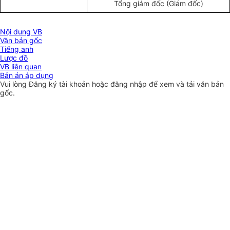
Tổng giám đốc (Giám đốc)
Nội dung VB
Văn bản gốc
Tiếng anh
Lược đồ
VB liên quan
Bản án áp dụng
Vui lòng
Đăng ký
tài khoản hoặc
đăng nhập
để xem và tải văn bản
gốc.