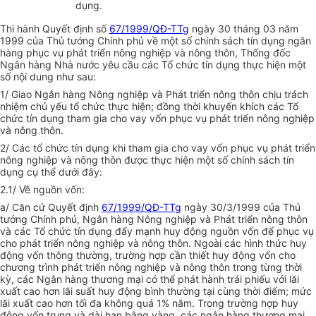
dụng.
Thi hành Quyết định số
67/1999/QĐ-TTg
ngày 30 tháng 03 năm
1999 của Thủ tướng Chính phủ về một số chính sách tín dụng ngân
hàng phục vụ phát triển nông nghiệp và nông thôn, Thống đốc
Ngân hàng Nhà nước yêu cầu các Tổ chức tín dụng thực hiện một
số nội dung như sau:
1/ Giao Ngân hàng Nông nghiệp và Phát triển nông thôn chịu trách
nhiệm chủ yếu tổ chức thực hiện; đồng thời khuyến khích các Tổ
chức tín dụng tham gia cho vay vốn phục vụ phát triển nông nghiệp
và nông thôn.
2/ Các tổ chức tín dụng khi tham gia cho vay vốn phục vụ phát triển
nông nghiệp và nông thôn được thực hiện một số chính sách tín
dụng cụ thể dưới đây:
2.1/ Về nguồn vốn:
a/ Căn cứ Quyết định
67/1999/QĐ-TTg
ngày 30/3/1999 của Thủ
tướng Chính phủ, Ngân hàng Nông nghiệp và Phát triển nông thôn
và các Tổ chức tín dụng đẩy mạnh huy động nguồn vốn để phục vụ
cho phát triển nông nghiệp và nông thôn. Ngoài các hình thức huy
động vốn thông thường, trường hợp cần thiết huy động vốn cho
chương trình phát triển nông nghiệp và nông thôn trong từng thời
kỳ, các Ngân hàng thương mại có thể phát hành trái phiếu với lãi
xuất cao hơn lãi suất huy động bình thường tại cùng thời điểm; mức
lãi xuất cao hơn tối đa không quá 1% năm. Trong trường hợp huy
động vốn trung và dài hạn bằng vàng, các ngân hàng thương mại