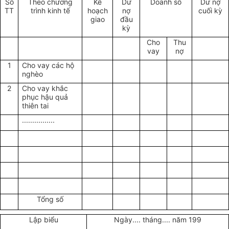
Số
Theo chương
Kế
Dư
Doanh số
Dư nợ
TT
trình kinh tế
hoạch
nợ
cuối kỳ
giao
đầu
kỳ
Cho
Thu
vay
nợ
1
Cho vay các hộ
nghèo
2
Cho vay khắc
phục hậu quả
thiên tai
................
Tổng số
Lập biểu
Ngày.... tháng.... năm 199