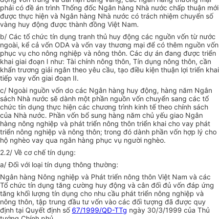
phải có đề án trình Thống đốc Ngân hàng Nhà nước chấp thuận mới
được thực hiện và Ngân hàng Nhà nước có trách nhiệm chuyển số
vàng huy động được thành đồng Việt Nam.
b/ Các tổ chức tín dụng tranh thủ huy động các nguồn vốn từ nước
ngoài, kể cả vốn ODA và vốn vay thương mại để có thêm nguồn vốn
phục vụ cho nông nghiệp và nông thôn. Các dự án đang được triển
khai giai đoạn I như: Tài chính nông thôn, Tín dụng nông thôn, cần
khẩn trương giải ngân theo yêu cầu, tạo điều kiện thuận lợi triển khai
tiếp vay vốn giai đoạn II.
c/ Ngoài nguồn vốn do các Ngân hàng huy động, hàng năm Ngân
sách Nhà nước sẽ dành một phần nguồn vốn chuyển sang các tổ
chức tín dụng thực hiện các chương trình kinh tế theo chính sách
của Nhà nước. Phần vốn bổ sung hàng năm chủ yếu giao Ngân
hàng nông nghiệp và phát triển nông thôn triển khai cho vay phát
triển nông nghiệp và nông thôn; trong đó dành phần vốn hợp lý cho
hộ nghèo vay qua ngân hàng phục vụ người nghèo.
2.2/ Về cơ chế tín dụng:
a/ Đối với loại tín dụng thông thường:
Ngân hàng Nông nghiệp và Phát triển nông thôn Việt Nam và các
Tổ chức tín dụng tăng cường huy động và cân đối đủ vốn đáp ứng
tăng khối lượng tín dụng cho nhu cầu phát triển nông nghiệp và
nông thôn, tập trung đầu tư vốn vào các đối tượng đã được quy
định tại Quyết định số
67/1999/QĐ-TTg
ngày 30/3/1999 của Thủ
tướng Chính phủ.