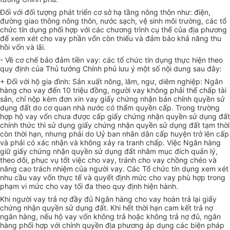
Đối với đối tượng phát triển cơ sở hạ tầng nông thôn như: điện,
đường giao thông nông thôn, nước sạch, vệ sinh môi trường, các tổ
chức tín dụng phối hợp với các chương trình cụ thể của địa phương
để xem xét cho vay phần vốn còn thiếu và đảm bảo khả năng thu
hồi vốn và lãi.
- Về cơ chế bảo đảm tiền vay: các tổ chức tín dụng thực hiện theo
quy định của Thủ tướng Chính phủ lưu ý một số nội dung sau đây:
+ Đối với hộ gia đình: Sản xuất nông, lâm, ngư, diêm nghiệp: Ngân
hàng cho vay đến 10 triệu đồng, người vay không phải thế chấp tài
sản, chỉ nộp kèm đơn xin vay giấy chứng nhận bản chính quyền sử
dụng đất do cơ quan nhà nước có thẩm quyền cấp. Trong trường
hợp hộ vay vốn chưa được cấp giấy chứng nhận quyền sử dụng đất
chính thức thì sử dụng giấy chứng nhận quyền sử dụng đất tạm thời
còn thời hạn, nhưng phải do Uỷ ban nhân dân cấp huyện trở lên cấp
và phải có xác nhận và không xảy ra tranh chấp. Việc Ngân hàng
giữ giấy chứng nhận quyền sử dụng đất nhằm mục đích quản lý,
theo dõi, phục vụ tốt việc cho vay, tránh cho vay chồng chéo và
nâng cao trách nhiệm của người vay. Các Tổ chức tín dụng xem xét
nhu cầu vay vốn thực tế và quyết định mức cho vay phù hợp trong
phạm vi mức cho vay tối đa theo quy định hiện hành.
Khi người vay trả nợ đầy đủ Ngân hàng cho vay hoàn trả lại giấy
chứng nhận quyền sử dụng đất. Khi hết thời hạn cam kết trả nợ
ngân hàng, nếu hộ vay vốn không trả hoặc không trả nợ đủ, ngân
hàng phối hợp với chính quyền địa phương áp dụng các biện pháp