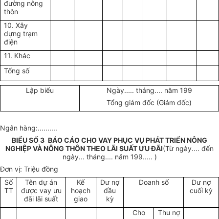
đường nông
thôn
10. Xây
dựng trạm
điện
11. Khác
Tổng số
Lập biểu
Ngày..... tháng.... năm 199
Tổng giám đốc (Giám đốc)
Ngân hàng:..........
BIỂU SỐ 3
BÁO CÁO CHO VAY PHỤC VỤ PHÁT TRIỂN NÔNG
NGHIỆP VÀ NÔNG THÔN THEO LÃI SUẤT ƯU ĐÃI
(Từ ngày....
đến
ngày... tháng.... năm 199..... )
Đơn vị: Triệu đồng
Số
Tên dự án
Kế
Dư nợ
Doanh số
Dư nợ
TT
được vay ưu
hoạch
đầu
cuối kỳ
đãi lãi suất
giao
kỳ
Cho
Thu nợ