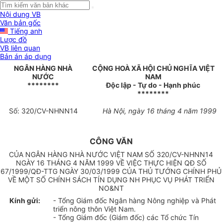
Nội dung VB
Văn bản gốc
Tiếng anh
Lược đồ
VB liên quan
Bản án áp dụng
NGÂN HÀNG NHÀ
CỘNG HOÀ XÃ HỘI CHỦ NGHĨA VIỆT
NƯỚC
NAM
********
Độc lập - Tự do - Hạnh phúc
********
Số: 320/CV-NHNN14
Hà Nội, ngày 16 tháng 4 năm 1999
CÔNG VĂN
CỦA NGÂN HÀNG NHÀ NƯỚC VIỆT NAM SỐ 320/CV-NHNN14
NGÀY 16 THÁNG 4 NĂM 1999 VỀ VIỆC THỰC HIỆN QĐ SỐ
67/1999/QĐ-TTG NGÀY 30/03/1999 CỦA THỦ TƯỚNG CHÍNH PHỦ
VỀ MỘT SỐ CHÍNH SÁCH TÍN DỤNG NH PHỤC VỤ PHÁT TRIỂN
NO&NT
Kính gửi:
- Tổng Giám đốc Ngân hàng Nông nghiệp và Phát
triển nông thôn Việt Nam.
- Tổng Giám đốc (Giám đốc) các Tổ chức Tín