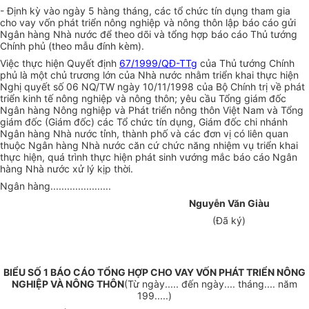
- Định kỳ vào ngày 5 hàng tháng, các tổ chức tín dụng tham gia
cho vay vốn phát triển nông nghiệp và nông thôn lập báo cáo gửi
Ngân hàng Nhà nước để theo dõi và tổng hợp báo cáo Thủ tướng
Chính phủ (theo mẫu đính kèm).
Việc thực hiện Quyết định
67/1999/QĐ-TTg
của Thủ tướng Chính
phủ là một chủ trương lớn của Nhà nước nhằm triển khai thực hiện
Nghị quyết số 06 NQ/TW ngày 10/11/1998 của Bộ Chính trị về phát
triển kinh tế nông nghiệp và nông thôn; yêu cầu Tổng giám đốc
Ngân hàng Nông nghiệp và Phát triển nông thôn Việt Nam và Tổng
giám đốc (Giám đốc) các Tổ chức tín dụng, Giám đốc chi nhánh
Ngân hàng Nhà nước tỉnh, thành phố và các đơn vị có liên quan
thuộc Ngân hàng Nhà nước căn cứ chức năng nhiệm vụ triển khai
thực hiện, quá trình thực hiện phát sinh vướng mắc báo cáo Ngân
hàng Nhà nước xử lý kịp thời.
Ngân hàng......................
Nguyễn Văn Giàu
(Đã ký)
BIỂU SỐ 1 BÁO CÁO TỔNG HỢP CHO VAY VỐN PHÁT TRIỂN NÔNG
NGHIỆP VÀ NÔNG THÔN
(Từ ngày..... đến ngày....
tháng.... năm
199.....)