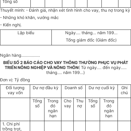
Tổng số
Thuyết minh: - Đánh giá, nhận xét tình hình cho vay, thu nợ trong kỳ
- Những khó khăn, vướng mắc
- Kiến nghị.
Lập biểu
Ngày.... tháng... năm 199...
Tổng giám đốc (Giám đốc)
Ngân hàng................
BIỂU SỐ 2 BÁO CÁO CHO VAY THÔNG THƯỜNG PHỤC VỤ PHÁT
TRIỂN NÔNG NGHIỆP VÀ NÔNG THÔN
( Từ ngày....
đến ngày.....
tháng.... năm 199...)
Đơn vị: Tỷ đồng
Đối tượng
Dư nợ đầu kỳ
Doanh số
Dư nợ cuối kỳ
Ghi
vay vốn
chú
Tổng
Trong
Cho
Thu
Tổng
Trong
số
đó
vay
nợ
số
đó
ngắn
ngắn
hạn
hạn
1. Chi phí
trồng trọt,