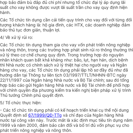
hợp bảo đảm bù đắp đủ chi phí nhưng tổ chức đại lý áp dụng lãi
suất cho vay không được vượt lãi suất trần cho vay quy định hiện
hành.
Các Tổ chức tín dụng cần cải tiến quy trình cho vay đối với từng đối
tượng khách hàng là: hộ gia đình, các HTX, các doanh nghiệp đảm
bảo thủ tục đơn giản, thuận lợi.
4/ Về xử lý rủi ro:
Các Tổ chức tín dụng tham gia cho vay vốn phát triển nông nghiệp
và nông thôn, trong các trường hợp phát sinh rủi ro thông thường thì
xử lý theo cơ chế chung quy định. Trong trường hợp do nguyên
nhân khách quan bất khả kháng như: bão, lụt, hạn hán, dịch bệnh
thì Nhà nước có chính sách xử lý thiệt hại cho người vay và Ngân
hàng cho vay, các Tổ chức tín dụng phải lập hồ sơ đầy đủ như đã
hướng dẫn tại Thông tư liên tịch 03/1997/TTLT/NHNN-BTC ngày
22/11/1997 của Ngân hàng Nhà nước và Bộ Tài chính; sau đó tổng
hợp báo cáo gửi Ngân hàng Nhà nước và Bộ Tài chính để phối hợp
với chính quyền địa phương kiểm tra kiến nghị biện pháp xử lý trình
Thủ tướng Chính phủ quyết định.
5/ Tổ chức thực hiện:
- Các tổ chức tín dụng phải có kế hoạch triển khai cụ thể nội dung
Quyết định số
67/1999/QĐ-TTg
và chỉ đạo của Ngân hàng Nhà
nước tại công văn này. Trước mắt là xác định mục tiêu tín dụng năm
1999 và năm 2000, đảm bảo cân đối và bố trí đủ vốn phục vụ cho
phát triển nông nghiệp và nông thôn.