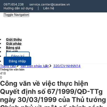
0971.654.238
service.center@caselaw.vn
Hướng dẫn sử dụng
|
Liên hệ
Toggle Navigation
Giới thiệu
Giải pháp
Bảng giá
Bài viết
Đăng ký
Đăng nhập
Trang chủ
Văn bản pháp luật
320/CV-NHNN14
Thông tin văn bản
418
0
Công văn về việc thực hiện
Quyết định số 67/1999/QĐ-TTg
ngày 30/03/1999 của Thủ tướng