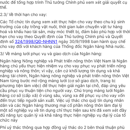
nước để tổng hợp trình Thủ tướng Chính phủ xem xét giải quyết cụ
thể.
2.3/ Về thời hạn cho vay:
Các Tổ chức tín dụng xem xét thực hiện cho vay theo chu kỳ sinh
trưởng của cây trồng vật nuôi, thời gian luân chuyển vật tư hàng
hoá và khấu hao tài sản, máy móc thiết bị, đảm bảo phù hợp với thời
hạn cho vay theo Quyết định của Thủ tướng Chính phủ và Quyết
định số
324/1998/QĐ-NHNN1
ngày 30/9/1998 ban hành quy chế
cho vay đối với khách hàng của Thống đốc Ngân hàng Nhà nước.
3/ Về màng lưới phục vụ và giao dịch của Ngân hàng:
Ngân hàng Nông nghiệp và Phát triển nông thôn Việt Nam là Ngân
hàng chủ yếu thực hiện nhiệm vụ cho vay phục vụ phát triển nông
nghiệp và nông thôn; vì vậy, căn cứ khối lượng tín dụng và khả
năng tài chính, Ngân hàng nông nghiệp và phát triển nông thôn Việt
Nam từng bước mở rộng màng lưới (cơ sở giao dịch, trang bị
phương tiện làm việc) để thực hiện giải ngân tại chỗ, đáp ứng yêu
cầu phục vụ thuận tiện cho người vay. Chú trọng màng lưới Ngân
hàng cơ sở (cấp xã) ở vùng sâu, vùng xa để phục vụ cho vay vốn
đến trực tiếp người sản xuất. Việc uỷ thác cho quỹ tín dụng nhân
dân và các Ngân hàng thương mại cổ phần nông thôn làm đại lý
một số nghiệp vụ về tín dụng chỉ thực hiện sau khi đã xem xét đầy
đủ năng lực quản lý và khả năng thực hiện nghiệp vụ đại lý của tổ
chức này
Phí uỷ thác thông qua hợp đồng uỷ thác do 2 bên thoả thuận phù