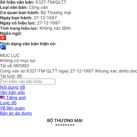
Số hiệu văn bản:
6327-TM/QLTT
Loại văn bản:
Công văn
Cơ quan ban hành:
Bộ Thương mại
Ngày ban hành:
27-12-1997
Ngày có hiệu lực:
27-12-1997
Không xác định
Tình trạng hiệu lực:
Ngôn ngữ:
Định dạng văn bản hiện có:
MỤC LỤC
Không có mục lục
Tải về (WORD)
Cong van so 6327-TM-QLTT ngay 27-12-1997 (Khong xac dinh).do
Tải lược đồ
Nội dung VB
Văn bản gốc
Tiếng anh
Lược đồ
VB liên quan
Bản án áp dụng
BỘ THƯƠNG MẠI
********