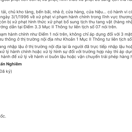
 tải, chủ kho tàng, bến bãi, nhà ở, cửa hàng, cửa hiệu... có hành vi
 ngày 3/1/1996 về xử phạt vi phạm hành chính trong lĩnh vực thương 
òn bị xử phạt hình thức xử phạt bổ sung tịch thu tang vật (hàng nhậ
g dẫn tại Điểm 3.3 Mục II Thông tư liên tịch số 07 nói trên.
phạm hành chính như Điểm 1 nói trên, không chỉ áp dụng đối với 3 
thông ở thị trường nội địa như Khoản 1 Mục II Thông tư liên tịch số 
g nhập lậu ở thị trường nội địa lại là người đã trực tiếp nhập lậu h
h xử lý hành chính hoặc xử lý hình sự đối với trường hợp này thì áp 
 hành để xử lý về hành vi buôn lậu hoặc vận chuyển trái phép hàng h
uấn Nghiêm
Đã ký)
gốc.