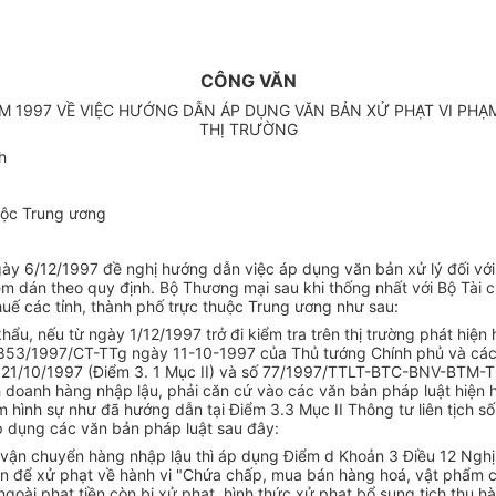
CÔNG VĂN
M 1997 VỀ VIỆC HƯỚNG DẪN ÁP DỤNG VĂN BẢN XỬ PHẠT VI PH
THỊ TRƯỜNG
h
huộc Trung ương
gày 6/12/1997 đề nghị hướng dẫn việc áp dụng văn bản xử lý đối vớ
em dán theo quy định. Bộ Thương mại sau khi thống nhất với Bộ Tài 
huế các tỉnh, thành phố trực thuộc Trung ương như sau:
u, nếu từ ngày 1/12/1997 trở đi kiểm tra trên thị trường phát hiện 
số 853/1997/CT-TTg ngày 11-10-1997 của Thủ tướng Chính phủ và các T
/10/1997 (Điểm 3. 1 Mục II) và số 77/1997/TTLT-BTC-BNV-BTM-TC
h doanh hàng nhập lậu, phải căn cứ vào các văn bản pháp luật hiện 
 hình sự như đã hướng dẫn tại Điểm 3.3 Mục II Thông tư liên tịch số 
áp dụng các văn bản pháp luật sau đây:
ữ, vận chuyển hàng nhập lậu thì áp dụng Điểm d Khoản 3 Điều 12 Ngh
an để xử phạt về hành vi "Chứa chấp, mua bán hàng hoá, vật phẩm có
oài phạt tiền còn bị xử phạt, hình thức xử phạt bổ sung tịch thu h