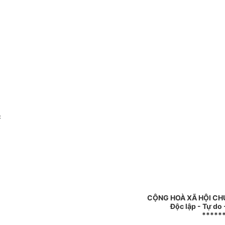
c
CỘNG HOÀ XÃ HỘI CH
Độc lập - Tự do
*****