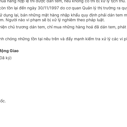
 hàng hợp lệ thì được dán tem, nếu không có thì bị xử lý tịch thu.
òn tồn lại đến ngày 30/11/1997 do cơ quan Quản lý thị trường ra quy
 sử dụng lại, bán những mặt hàng nhập khẩu quy định phải dán tem m
m. Người nào vi phạm sẽ bị xử lý nghiêm theo pháp luật.
ực hiện chủ trương dán tem, chỉ mua những hàng hoá đã dán tem, phá
nh chóng những tồn tại nêu trên và đẩy mạnh kiểm tra xử lý các vi 
Mộng Giao
Đã ký)
gốc.