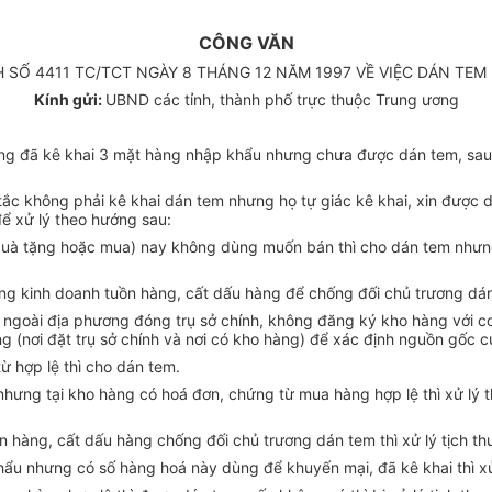
CÔNG VĂN
H SỐ 4411 TC/TCT NGÀY 8 THÁNG 12 NĂM 1997 VỀ VIỆC DÁN TE
Kính gửi:
UBND các tỉnh, thành phố trực thuộc Trung ương
ợng đã kê khai 3 mặt hàng nhập khẩu nhưng chưa được dán tem, sau 
ắc không phải kê khai dán tem nhưng họ tự giác kê khai, xin được dá
ể xử lý theo hướng sau:
uà tặng hoặc mua) nay không dùng muốn bán thì cho dán tem nhưng t
g kinh doanh tuồn hàng, cất dấu hàng để chống đối chủ trương dán t
ngoài địa phương đóng trụ sở chính, không đăng ký kho hàng với cơ 
ơng (nơi đặt trụ sở chính và nơi có kho hàng) để xác định nguồn gốc 
ừ hợp lệ thì cho dán tem.
hưng tại kho hàng có hoá đơn, chứng từ mua hàng hợp lệ thì xử lý t
ồn hàng, cất dấu hàng chống đối chủ trương dán tem thì xử lý tịch th
ẩu nhưng có số hàng hoá này dùng để khuyến mại, đã kê khai thì xử