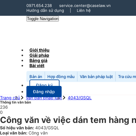
0971.654.238
service.center@caselaw.vn
Hướng dẫn sử dụng
|
Liên hệ
Toggle Navigation
Giới thiệu
Giải pháp
Bảng giá
Bài viết
Bản án
Hợp đồng mẫu
Văn bản pháp luật
Tra cứu 
Đăng ký
Đăng nhập
Trang chủ
Văn bản pháp luật
4043/GSQL
Thông tin văn bản
236
0
Công văn về việc dán tem hàng 
Số hiệu văn bản:
4043/GSQL
Loại văn bản:
Công văn