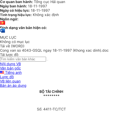
Cơ quan ban hành:
Tổng cục Hải quan
Ngày ban hành:
18-11-1997
Ngày có hiệu lực:
18-11-1997
Không xác định
Tình trạng hiệu lực:
Ngôn ngữ:
Định dạng văn bản hiện có:
MỤC LỤC
Không có mục lục
Tải về (WORD)
Cong van so 4043-GSQL ngay 18-11-1997 (Khong xac dinh).doc
Tải lược đồ
Nội dung VB
Văn bản gốc
Tiếng anh
Lược đồ
VB liên quan
Bản án áp dụng
BỘ TÀI CHÍNH
********
Số: 4411-TC/TCT