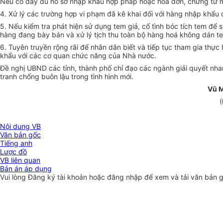
Nếu có đầy đủ hồ sơ nhập khẩu hợp pháp hoặc hoá đơn, chứng từ mua
4. Xử lý các trường hợp vi phạm đã kê khai đối với hàng nhập khẩu c
5. Nếu kiểm tra phát hiện sử dụng tem giả, cố tình bóc tích tem để
hàng đang bày bán và xử lý tịch thu toàn bộ hàng hoá không dán te
6. Tuyên truyền rộng rãi để nhân dân biết và tiếp tục tham gia th
khẩu với các cơ quan chức năng của Nhà nước.
Đề nghị UBND các tỉnh, thành phố chỉ đạo các ngành giải quyết nha
tranh chống buôn lậu trong tình hình mới.
Vũ 
(
Nội dung VB
Văn bản gốc
Tiếng anh
Lược đồ
VB liên quan
Bản án áp dụng
Vui lòng
Đăng ký
tài khoản hoặc
đăng nhập
để xem và tải văn bản 