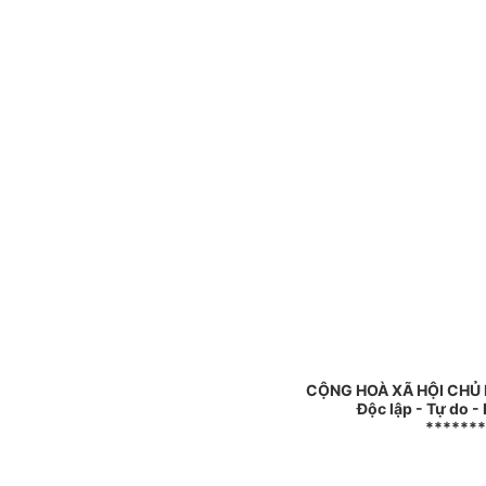
CỘNG HOÀ XÃ HỘI CHỦ
Độc lập - Tự do 
*******