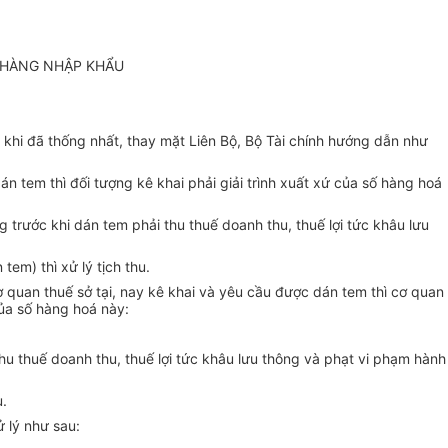
M HÀNG NHẬP KHẨU
khi đã thống nhất, thay mặt Liên Bộ, Bộ Tài chính hướng dẫn như
n tem thì đối tượng kê khai phải giải trình xuất xứ của số hàng hoá
rước khi dán tem phải thu thuế doanh thu, thuế lợi tức khâu lưu
em) thì xử lý tịch thu.
quan thuế sở tại, nay kê khai và yêu cầu được dán tem thì cơ quan
của số hàng hoá này:
hu thuế doanh thu, thuế lợi tức khâu lưu thông và phạt vi phạm hành
u.
 lý như sau: