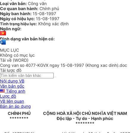
Loại văn bản:
Công văn
Cơ quan ban hành:
Chính phủ
Ngày ban hành:
15-08-1997
Ngày có hiệu lực:
15-08-1997
Không xác định
Tình trạng hiệu lực:
Ngôn ngữ:
Định dạng văn bản hiện có:
MỤC LỤC
Không có mục lục
Tải về (WORD)
Cong van so 4077-KGVX ngay 15-08-1997 (Khong xac dinh).doc
Tải lược đồ
Nội dung VB
Văn bản gốc
Tiếng anh
Lược đồ
VB liên quan
Bản án áp dụng
CHÍNH PHỦ
CỘNG HOÀ XÃ HỘI CHỦ NGHĨA VIỆT NAM
********
Độc lập - Tự do - Hạnh phúc
********