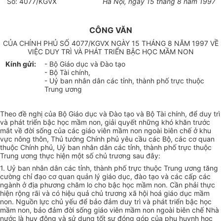
Số: 4077/KGVX
Hà Nội, ngày 15 tháng 8 năm 1997
CÔNG VĂN
CỦA CHÍNH PHỦ SỐ 4077/KGVX NGÀY 15 THÁNG 8 NĂM 1997 VỀ
VIỆC DUY TRÌ VÀ PHÁT TRIỂN BẬC HỌC MẦM NON
Kính gửi:
- Bộ Giáo dục và Đào tạo
- Bộ Tài chính,
- Uỷ ban nhân dân các tỉnh, thành phố trực thuộc
Trung ương
Theo đề nghị của Bộ Giáo dục và Đào tạo và Bộ Tài chính, để duy trì
và phát triển bậc học mầm non, giải quyết những khó khăn trước
mắt về đời sống của các giáo viên mầm non ngoài biên chế ở khu
vực nông thôn, Thủ tướng Chính phủ yêu cầu các Bộ, các cơ quan
thuộc Chính phủ, Uỷ ban nhân dân các tỉnh, thành phố trực thuộc
Trung ương thực hiện một số chủ trương sau đây:
1. Uỷ ban nhân dân các tỉnh, thành phố trực thuộc Trung ương tăng
cường chỉ đạo cơ quan quản lý giáo dục, đào tạo và các cấp các
ngành ở địa phương chăm lo cho bậc học mầm non. Cần phải thực
hiện rộng rãi và có hiệu quả chủ trương xã hội hoá giáo dục mầm
non. Nguồn lực chủ yếu để bảo đảm duy trì và phát triển bậc học
mầm non, bảo đảm đời sống giáo viên mầm non ngoài biên chế Nhà
nước là huy động và sử dụng tốt sự đóng góp của phụ huynh học