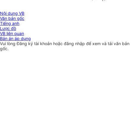
Nội dung VB
Văn bản gốc
Tiếng anh
Lược đồ
VB liên quan
Bản án áp dụng
Vui lòng
Đăng ký
tài khoản hoặc
đăng nhập
để xem và tải văn bản
gốc.