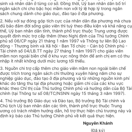
sinh và nhân dân ở từng cơ sở. Đồng thời, Uỷ ban nhân dân bố trí
ngân sách chi cho bậc học mầm non với tỷ lệ hợp lý trong ngân
sách chung dành cho giáo dục, đào tạo ở địa phương.
2. Nếu với sự đóng góp tích cực của nhân dân địa phương mà chưa
đủ bảo đảm đời sống giáo viên thì tuỳ theo điều kiện và khả năng cụ
thể, Uỷ ban nhân dân tỉnh, thành phố trực thuộc Trung ương được
quyết định mức trợ cấp thêm (theo Nghị định của Thủ tướng Chính
phủ số 06/CP ngày 21 tháng 1 năm 1997 và Thông tư liên Bộ Lao
động - Thương binh và Xã hội - Ban Tổ chức - Cán bộ Chính phủ -
Tài chính số 04/LB.TT ngày 27 tháng 1 năm 1997) cho giáo viên
mầm non ngoài biên chế ở khu vực nông thôn để anh chị em có thu
nhập ít nhất không dưới mức lương tối thiểu.
3. Nguồn chi trợ cấp thêm cho giáo viên mầm non ngoài biên chế
được trích trong ngân sách chi thường xuyên hàng năm cho sự
nghiệp giáo dục, đào tạo ở địa phương và từ những nguồn kinh phí
khác do tăng thu tại địa phương hoặc giảm chi của các khu vực
khác theo Chỉ thị của Thủ tướng Chính phủ và hướng dẫn của Bộ Tài
chính (tại Thông tư số 08/TC/NSNN ngày 15 tháng 3 năm 1997).
4. Thủ trưởng Bộ Giáo dục và Đào tạo, Bộ trưởng Bộ Tài chính và
Chủ tịch Uỷ ban nhân dân các tỉnh, thành phố trực thuộc Trung
ương có trách nhiệm hướng dẫn, hỗ trợ thực hiện chủ trương này và
định kỳ báo cáo Thủ tướng Chính phủ về kết quả thực hiện.
Nguyễn Khánh
(Đã ký)