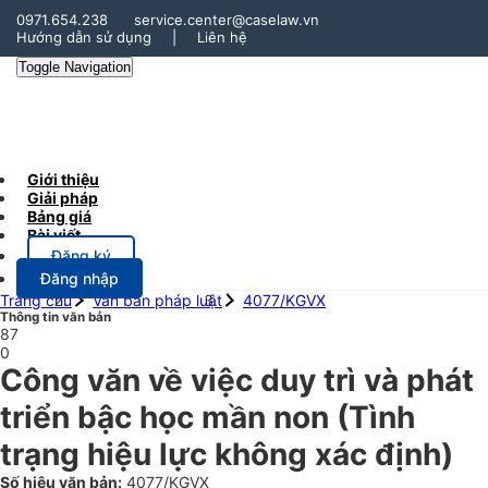
0971.654.238
service.center@caselaw.vn
Hướng dẫn sử dụng
|
Liên hệ
Toggle Navigation
Giới thiệu
Giải pháp
Bảng giá
Bài viết
Đăng ký
Đăng nhập
Trang chủ
Văn bản pháp luật
4077/KGVX
Thông tin văn bản
87
0
Công văn về việc duy trì và phát
triển bậc học mần non
(Tình
trạng hiệu lực không xác định)
Số hiệu văn bản:
4077/KGVX