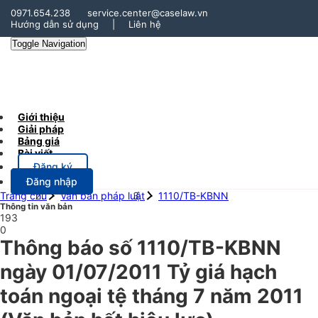
0971.654.238
service.center@caselaw.vn
Hướng dẫn sử dụng
|
Liên hệ
Toggle Navigation
Giới thiệu
Giải pháp
Bảng giá
Bài viết
Đăng ký
Đăng nhập
Trang chủ
Văn bản pháp luật
1110/TB-KBNN
Thông tin văn bản
193
0
Thông báo số 1110/TB-KBNN
ngày 01/07/2011 Tỷ giá hạch
toán ngoại tệ tháng 7 năm 2011