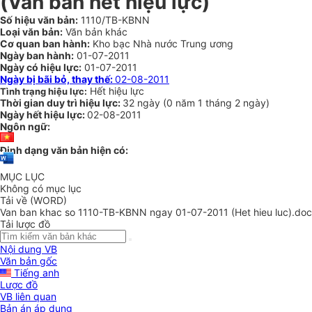
(Văn bản hết hiệu lực)
Số hiệu văn bản:
1110/TB-KBNN
Loại văn bản:
Văn bản khác
Cơ quan ban hành:
Kho bạc Nhà nước Trung ương
Ngày ban hành:
01-07-2011
Ngày có hiệu lực:
01-07-2011
Ngày bị bãi bỏ, thay thế:
02-08-2011
Hết hiệu lực
Tình trạng hiệu lực:
Thời gian duy trì hiệu lực:
32 ngày
(
0 năm
1 tháng
2 ngày
)
Ngày hết hiệu lực:
02-08-2011
Ngôn ngữ:
Định dạng văn bản hiện có:
MỤC LỤC
Không có mục lục
Tải về (WORD)
Van ban khac so 1110-TB-KBNN ngay 01-07-2011 (Het hieu luc).doc
Tải lược đồ
Nội dung VB
Văn bản gốc
Tiếng anh
Lược đồ
VB liên quan
Bản án áp dụng