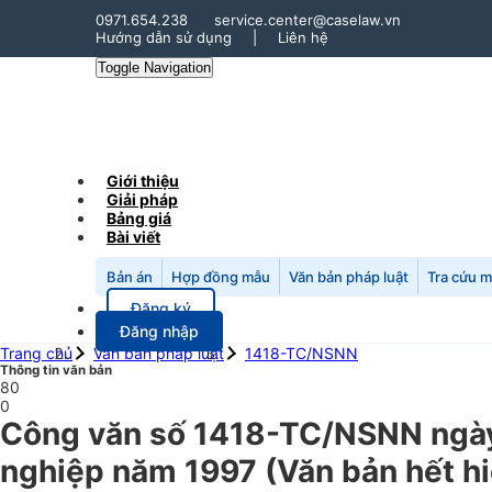
0971.654.238
service.center@caselaw.vn
Hướng dẫn sử dụng
|
Liên hệ
Toggle Navigation
Giới thiệu
Giải pháp
Bảng giá
Bài viết
Bản án
Hợp đồng mẫu
Văn bản pháp luật
Tra cứu 
Đăng ký
Đăng nhập
Trang chủ
Văn bản pháp luật
1418-TC/NSNN
Thông tin văn bản
80
0
Công văn số 1418-TC/NSNN ngày 
nghiệp năm 1997 (Văn bản hết hi