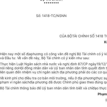
********
Số: 1418-TC/NSNN
CỦA BỘTÀI CHÍNH SỐ 1418 
K
Hiện nay một số địaphương có công văn đề nghị Bộ Tài chính có ý k
và Đầu tư. Về vấn đề này, Bộ Tài chính có ý kiến như sau:
Thực hiện Luật Ngân sách nhà nước và nghị định 87/CP ngày19/12/199
nói riêng doHội đồng nhân dân và Uỷ ban nhân dân tỉnh quyết định 
liên quan đến nhiệm vụ chi ngân sách địa phương
phải do các cơ q
Về kinh phí cho điều tra cơ bản môi trường, nếu ở địa phươngthực 
phạm vi ngân sáchđịa phương đã được Chính phủ giao theo đúng qu
Bộ Tài chính thông báo để Uỷ ban nhân dân tỉnh biết và chỉđạo thực 
Phạm
(