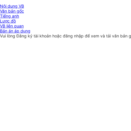
Nội dung VB
Văn bản gốc
Tiếng anh
Lược đồ
VB liên quan
Bản án áp dụng
Vui lòng
Đăng ký
tài khoản hoặc
đăng nhập
để xem và tải văn bản 