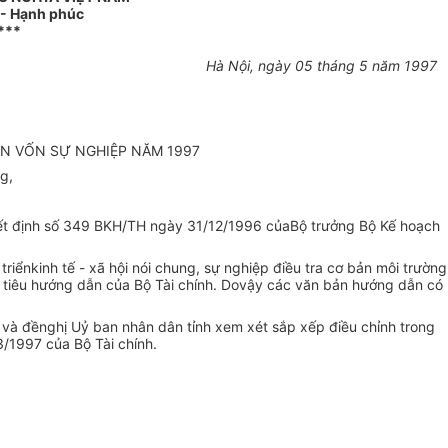
 - Hạnh phúc
***
Hà Nội, ngày 05 tháng 5 năm 1997
ẪN VỐN SỰ NGHIỆP NĂM 1997
g,
Quyết định số 349 BKH/TH ngày 31/12/1996 củaBộ trưởng Bộ Kế hoạch
iểnkinh tế - xã hội nói chung, sự nghiệp điều tra cơ bản môi trường
ỉ tiêu hướng dẫn của Bộ Tài chính. Dovậy các văn bản hướng dẫn có
 và đềnghị Uỷ ban nhân dân tỉnh xem xét sắp xếp điều chỉnh trong
/1997 của Bộ Tài chính.