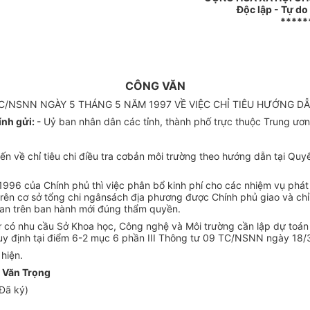
Độc lập - Tự do
*****
CÔNG VĂN
TC/NSNN NGÀY 5 THÁNG 5 NĂM 1997 VỀ VIỆC CHỈ TIÊU HƯỚNG D
ính gửi:
- Uỷ ban nhân dân các tỉnh, thành phố trực thuộc Trung ươn
iến về chỉ tiêu chi điều tra cơbản môi trường theo hướng dẫn tại 
6 của Chính phủ thì việc phân bổ kinh phí cho các nhiệm vụ phát tr
trên cơ sở tổng chi ngânsách địa phương được Chính phủ giao và ch
uan trên ban hành mới đúng thẩm quyền.
sự có nhu cầu Sở Khoa học, Công nghệ và Môi trường cần lập dự toán
y định tại điểm 6-2 mục 6 phần
III Thông tư 09 TC/NSNN
ngày 18/3
hiện.
 Văn Trọng
Đã ký)