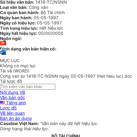
Số hiệu văn bản:
1418-TC/NSNN
Loại văn bản:
Công văn
Cơ quan ban hành:
Bộ Tài chính
Ngày ban hành:
05-05-1997
Ngày có hiệu lực:
05-05-1997
Hết hiệu lực
Tình trạng hiệu lực:
Ngày hết hiệu lực:
00/00/0000
Ngôn ngữ:
Định dạng văn bản hiện có:
MỤC LỤC
Không có mục lục
Tải về (WORD)
Cong van so 1418-TC-NSNN ngay 05-05-1997 (Het hieu luc).doc
Tải lược đồ
Nội dung VB
Văn bản gốc
Tiếng anh
Lược đồ
VB liên quan
Bản án áp dụng
Caselaw Việt Nam:
“Văn bản này đã hết hiệu lực.
Dòng trạng thái hiệu lực.
BỘ TÀI CHÍNH