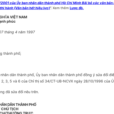
2001 của Ủy ban nhân dân thành phố Hồ Chí Minh Bãi bỏ các văn bản 
thi hành (Văn bản hết hiệu lực)
”.
Xem thêm
Lược đồ.
GHĨA VIỆT NAM
Hạnh phúc
 07 tháng 4 năm 1997
Tg thành phố;
 nhân dân thành phố, Ủy ban nhân dân thành phố đồng ý sửa đổi đ
, 2, 3, 5 và 6 của Chỉ thị số 34/CT-UB-NCVX ngày 28/10/1996 của Ủ
ng đã sửa đổi nêu trên.
HÂN DÂN THÀNH PHỐ
T CHỦ TỊCH
ỊCH/THƯỜNG TRỰC