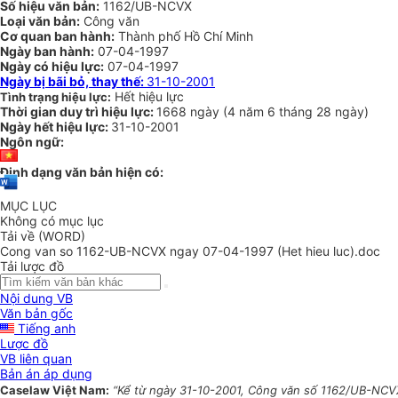
Số hiệu văn bản:
1162/UB-NCVX
Loại văn bản:
Công văn
Cơ quan ban hành:
Thành phố Hồ Chí Minh
Ngày ban hành:
07-04-1997
Ngày có hiệu lực:
07-04-1997
Ngày bị bãi bỏ, thay thế:
31-10-2001
Hết hiệu lực
Tình trạng hiệu lực:
Thời gian duy trì hiệu lực:
1668 ngày
(
4 năm
6 tháng
28 ngày
)
Ngày hết hiệu lực:
31-10-2001
Ngôn ngữ:
Định dạng văn bản hiện có:
MỤC LỤC
Không có mục lục
Tải về (WORD)
Cong van so 1162-UB-NCVX ngay 07-04-1997 (Het hieu luc).doc
Tải lược đồ
Nội dung VB
Văn bản gốc
Tiếng anh
Lược đồ
VB liên quan
Bản án áp dụng
Caselaw Việt Nam:
“Kể từ ngày 31-10-2001, Công văn số 1162/UB-NCVX