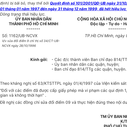
định) bị bãi bỏ, thay thế bởi
Quyết định số 101/2001/QĐ-UB ngày 31/10/
01 tháng 01 năm 1997 đến ngày 31 tháng 12 năm 1999, đã hết hiệu lực 
Dòng trạng thái hiệu lực.
ỦY BAN NHÂN DÂN
CỘNG HÒA XÃ HỘI CHỦ N
THÀNH PHỐ HỒ CHÍ MINH
Độc lập - Tự do - 
-------
---------
Số: 1162/UB-NCVX
TP.Hồ Chí Minh, ngày
V/v sửa đổi điểm 9 chỉ thị số 34/CT-UB-
NCVX ngày 28/10/1996
Kính gởi:
- Các đ/c thành viên Ban chỉ đạo 814/T
- Ủy ban nhân dân các quận, huyện;
- Ban chỉ đạo 814/TTg các quận, huyện.
Theo kháng nghị số 63/KTSTTPL ngày 01/4/1997 của Viện kiểm sát
“Đối với các điểm đã được cấp giấy phép mà vi phạm các qui định 1
gian và không thời hạn" .
Đề nghị các đồng chí sửa đổi điểm 09 và thực hiện đúng theo nội du
TM ỦY BAN N
K/
PHÓ CHỦ T