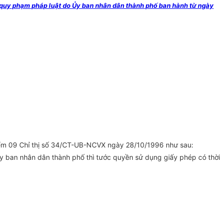
quy phạm pháp luật do Ủy ban nhân dân thành phố ban hành từ ngày
iểm 09 Chỉ thị số 34/CT-UB-NCVX ngày 28/10/1996 như sau:
y ban nhân dân thành phố thì tước quyền sử dụng giấy phép có thời