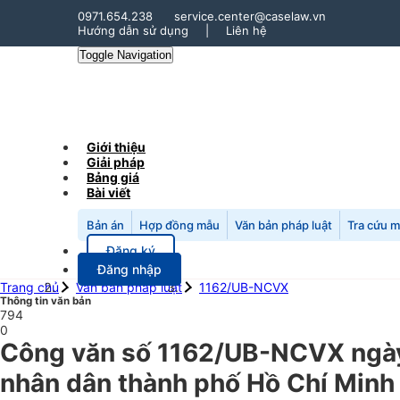
0971.654.238
service.center@caselaw.vn
Hướng dẫn sử dụng
|
Liên hệ
Toggle Navigation
Giới thiệu
Giải pháp
Bảng giá
Bài viết
Bản án
Hợp đồng mẫu
Văn bản pháp luật
Tra cứu 
Đăng ký
Đăng nhập
Trang chủ
Văn bản pháp luật
1162/UB-NCVX
Thông tin văn bản
794
0
Công văn số 1162/UB-NCVX ngày
nhân dân thành phố Hồ Chí Minh 