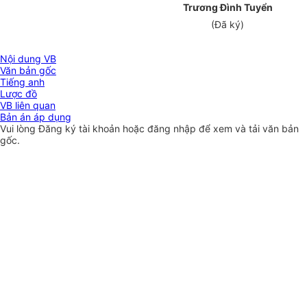
Trương Đình Tuyển
(Đã ký)
Nội dung VB
Văn bản gốc
Tiếng anh
Lược đồ
VB liên quan
Bản án áp dụng
Vui lòng
Đăng ký
tài khoản hoặc
đăng nhập
để xem và tải văn bản
gốc.