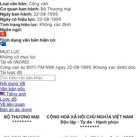
Loại văn bản:
Công văn
Cơ quan ban hành:
Bộ Thương mại
Ngày ban hành:
22-08-1995
Ngày có hiệu lực:
22-08-1995
Không xác định
Tình trạng hiệu lực:
Ngôn ngữ:
Định dạng văn bản hiện có:
MỤC LỤC
Không có mục lục
Tải về (WORD)
Cong van so 9011-TM-XNK ngay 22-08-1995 (Khong xac dinh).doc
Tải lược đồ
Nội dung VB
Văn bản gốc
Tiếng anh
Lược đồ
VB liên quan
Bản án áp dụng
BỘ THƯƠNG MẠI
CỘNG HOÀ XÃ HỘI CHỦ NGHĨA VIỆT NAM
********
Độc lập - Tự do - Hạnh phúc
********