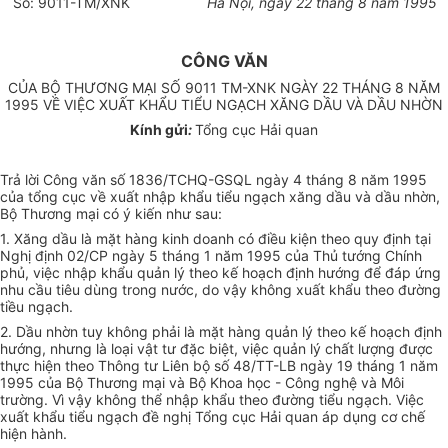
Số: 9011-TM/XNK
Hà Nội, ngày 22 tháng 8 năm 1995
CÔNG VĂN
CỦA BỘ THƯƠNG MẠI SỐ 9011 TM-XNK NGÀY 22 THÁNG 8 NĂM
1995 VỀ VIỆC XUẤT KHẨU TIỂU NGẠCH XĂNG DẦU VÀ DẦU NHỜN
Kính gửi
:
Tổng cục Hải quan
Trả lời Công văn số 1836/TCHQ-GSQL ngày 4 tháng 8 năm 1995
của tổng cục về xuất nhập khẩu tiểu ngạch xăng dầu và dầu nhờn,
Bộ Thương mại có ý kiến như sau:
1. Xăng dầu là mặt hàng kinh doanh có điều kiện theo quy định tại
Nghị định 02/CP ngày 5 tháng 1 năm 1995 của Thủ tướng Chính
phủ, việc nhập khẩu quản lý theo kế hoạch định hướng để đáp ứng
nhu cầu tiêu dùng trong nước, do vậy không xuất khẩu theo đường
tiều ngạch.
2. Dầu nhờn tuy không phải là mặt hàng quản lý theo kế hoạch định
hướng, nhưng là loại vật tư đặc biệt, việc quản lý chất lượng được
thực hiện theo Thông tư Liên bộ số 48/TT-LB ngày 19 tháng 1 năm
1995 của Bộ Thương mại và Bộ Khoa học - Công nghệ và Môi
trường. Vì vậy không thể nhập khẩu theo đường tiểu ngạch. Việc
xuất khẩu tiểu ngạch đề nghị Tổng cục Hải quan áp dụng cơ chế
hiện hành.