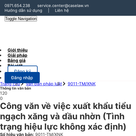
0971.654.238
service.center@caselaw.vn
Hướng dẫn sử dụng
|
Liên hệ
Toggle Navigation
Giới thiệu
Giải pháp
Bảng giá
Bài viết
Đăng ký
Đăng nhập
Trang chủ
Văn bản pháp luật
9011-TM/XNK
Thông tin văn bản
120
0
Công văn về việc xuất khẩu tiểu
ngạch xăng và dầu nhờn
(Tình
trạng hiệu lực không xác định)
Số hiệu văn bản:
9011-TM/XNK