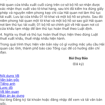
Hải quan cửa khẩu xuất cuối cùng trên cơ sở bộ hồ sơ nhận được
xác nhận thực xuất vào tờ khai hàng, sau khi đã kiểm tra đúng giấy
phép và nguyên niêm phong kẹp chì của Hải quan nơi làm thủ tục
tái xuất. Lưu lại cửa khẩu 01 tờ khai và một bộ hồ sơ photo. Sau đó
niêm phong hải quan một tờ khai và một bộ hồ sơ sao gửi Hải quan
nơi làm thủ tục tái xuất; 01 bộ hồ sơ chính gửi về Hải quan nơi có
cửa khẩu tạm nhập để làm thủ tục hoàn thuế theo Luật định.
4. Nghĩa vụ thuế và thủ tục hoàn thuế thực hiện theo đúng Luật
thuế xuất khẩu, thuế nhập khẩu hiện hành.
Trong quá trình thực hiện văn bản này có gì vướng mắc yêu cầu Hải
quan các tỉnh, thành phố báo cáo Tổng cục để có hướng dẫn chỉ
đạo.
Bùi Duy Bảo
(Đã ký)
Nội dung VB
Văn bản gốc
Tiếng anh
Lược đồ
VB liên quan
Bản án áp dụng
Vui lòng
Đăng ký
tài khoản hoặc
đăng nhập
để xem và tải văn bản
gốc.