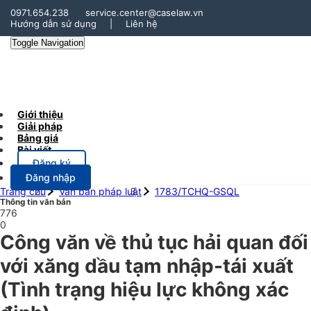
0971.654.238
service.center@caselaw.vn
Hướng dẫn sử dụng
|
Liên hệ
Toggle Navigation
Giới thiệu
Giải pháp
Bảng giá
Bài viết
Đăng ký
Đăng nhập
Trang chủ
Văn bản pháp luật
1783/TCHQ-GSQL
Thông tin văn bản
776
0
Công văn về thủ tục hải quan đối
với xăng dầu tạm nhập-tái xuất
(Tình trạng hiệu lực không xác