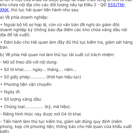
kho chứa nội địa cho các đối tượng nêu tại Điều 2 - QĐ
555/TM-
XNK
, thủ tục hải quan tiến hành như sau:
a) Về phía doanh nghiệp:
+ Ngoài bộ hồ sơ hợp lệ, còn có văn bản đề nghị do giám đốc
doanh nghiệp ký (thông báo địa điểm các kho chứa xăng dầu nội
địa để tái xuất).
+ Đảm bảo cho Hải quan làm đầy đủ thủ tục kiểm tra, giám sát hàng
bán.
b) Về phía Hải quan nơi làm thủ tục tái xuất có trách nhiệm:
- Mở sổ theo dõi với nội dung:
+ Số tờ khai:...... ngày... tháng.... năm...
+ Số giấy phép:............ (thời hạn hiệu lực)
+ Phương tiện vận chuyển:
+ Ngày đi:
+ Số lượng xăng dầu:
+ Chủng loại:............... (ký, mã hiệu).
- Riêng hình thức này được mở 04 tờ khai.
- Tiến hành làm thủ tục kiểm tra, giám sát đúng quy định (niêm
phong, kẹp chì phương tiện, thông báo cho Hải quan cửa khẩu xuất
biết).