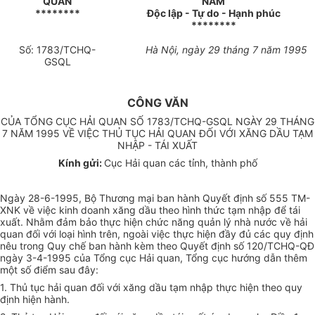
QUAN
NAM
********
Độc lập - Tự do - Hạnh phúc
********
Số: 1783/TCHQ-
Hà Nội, ngày 29 tháng 7 năm 1995
GSQL
CÔNG VĂN
CỦA TỔNG CỤC HẢI QUAN SỐ 1783/TCHQ-GSQL NGÀY 29 THÁNG
7 NĂM 1995 VỀ VIỆC THỦ TỤC HẢI QUAN ĐỐI VỚI XĂNG DẦU TẠM
NHẬP - TÁI XUẤT
Kính gửi:
Cục Hải quan các tỉnh, thành phố
Ngày 28-6-1995, Bộ Thương mại ban hành Quyết định số 555 TM-
XNK về việc kinh doanh xăng dầu theo hình thức tạm nhập để tái
xuất. Nhằm đảm bảo thực hiện chức năng quản lý nhà nước về hải
quan đối với loại hình trên, ngoài việc thực hiện đầy đủ các quy định
nêu trong Quy chế ban hành kèm theo Quyết định số 120/TCHQ-QĐ
ngày 3-4-1995 của Tổng cục Hải quan, Tổng cục hướng dẫn thêm
một số điểm sau đây:
1. Thủ tục hải quan đối với xăng dầu tạm nhập thực hiện theo quy
định hiện hành.