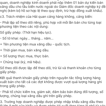
quan, doanh nghiệp kinh doanh phải nộp thêm 01 bản dự kiến bán
xăng dầu cho tầu biển nước ngoài do Giám đốc doanh nghiệp ký đề
nghị (kèm bộ hồ sơ hợp lệ theo quy định, trừ hợp đồng xuất khẩu).
c3. Trách nhiệm của Hải quan cảng hàng không, cảng biển:
- Phải lập sổ theo dõi riêng, phù hợp với mỗi lần bán cho từng loại
phương tiện theo các nội dung:
Số giấy phép: (Thời hạn hiệu lực).
- Số tờ khai: ngày... tháng... năm...
+ Tên phương tiện mua xăng dầu - quốc tịch.
+ Thời gian mua, bán xăng dầu.
+ Số lượng thực mua, thực bán.
+ Chủng loại (ký, mã hiệu).
Sổ theo dõi được lập để theo dõi, trừ lùi và thanh khoản cho từng
giấy phép.
Kết quả thanh khoản giấy phép trên nguyên tắc tổng lượng hàng
xuất bán cho tất cả các đợt không được vượt quá lượng hàng ghi
trong giấy phép.
- Phải tổ chức kiểm tra, giám sát, đảm bảo bán đúng đối tượng, số
lượng, chủng loại xăng dầu ghi trên giấy phép.
3. Trường hợp doanh nghiệp được phép nhập khẩu xăng dầu theo
lô lớn ở một cửa khẩu và được phép tái xuất theo từng lô nhỏ từ các