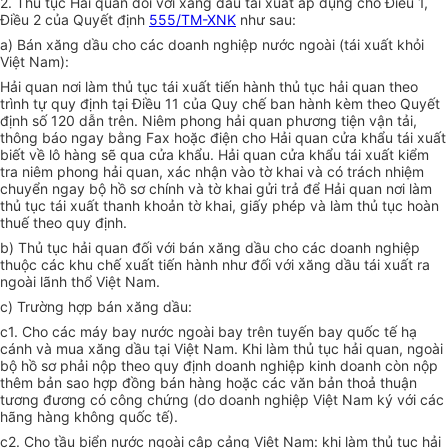
2. Thủ tục Hải quan đối với xăng dầu tái xuất áp dụng cho Điều 1,
Điều 2 của Quyết định
555/TM-XNK
như sau:
a) Bán xăng dầu cho các doanh nghiệp nước ngoài (tái xuất khỏi
Việt Nam):
Hải quan nơi làm thủ tục tái xuất tiến hành thủ tục hải quan theo
trình tự quy định tại Điều 11 của Quy chế ban hành kèm theo Quyết
định số 120 dẫn trên. Niêm phong hải quan phương tiện vận tải,
thông báo ngay bằng Fax hoặc điện cho Hải quan cửa khẩu tái xuất
biết về lô hàng sẽ qua cửa khẩu. Hải quan cửa khẩu tái xuất kiểm
tra niêm phong hải quan, xác nhận vào tờ khai và có trách nhiệm
chuyển ngay bộ hồ sơ chính và tờ khai gửi trả để Hải quan nơi làm
thủ tục tái xuất thanh khoản tờ khai, giấy phép và làm thủ tục hoàn
thuế theo quy định.
b) Thủ tục hải quan đối với bán xăng dầu cho các doanh nghiệp
thuộc các khu chế xuất tiến hành như đối với xăng dầu tái xuất ra
ngoài lãnh thổ Việt Nam.
c) Trường hợp bán xăng dầu:
c1. Cho các máy bay nước ngoài bay trên tuyến bay quốc tế hạ
cánh và mua xăng dầu tại Việt Nam. Khi làm thủ tục hải quan, ngoài
bộ hồ sơ phải nộp theo quy định doanh nghiệp kinh doanh còn nộp
thêm bản sao hợp đồng bán hàng hoặc các văn bản thoả thuận
tương đương có công chứng (do doanh nghiệp Việt Nam ký với các
hãng hàng không quốc tế).
c2. Cho tầu biển nước ngoài cập cảng Việt Nam: khi làm thủ tục hải