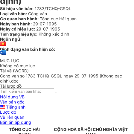
định)
Số hiệu văn bản:
1783/TCHQ-GSQL
Loại văn bản:
Công văn
Cơ quan ban hành:
Tổng cục Hải quan
Ngày ban hành:
29-07-1995
Ngày có hiệu lực:
29-07-1995
Không xác định
Tình trạng hiệu lực:
Ngôn ngữ:
Định dạng văn bản hiện có:
MỤC LỤC
Không có mục lục
Tải về (WORD)
Cong van so 1783-TCHQ-GSQL ngay 29-07-1995 (Khong xac
dinh).doc
Tải lược đồ
Nội dung VB
Văn bản gốc
Tiếng anh
Lược đồ
VB liên quan
Bản án áp dụng
TỔNG CỤC HẢI
CỘNG HOÀ XÃ HỘI CHỦ NGHĨA VIỆT