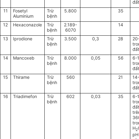
đấ
11
Fosetyl
Trừ
5.800
35
Aluminium
bệnh
12
Hexaconazole
Trừ
2.189-
14
bệnh
6070
13
Iprodione
Trừ
3.500
0,3
28
20
bệnh
tr
đấ
14
Mancoxeb
Trừ
8.000
0,05
56
6-
bệnh
tr
đấ
15
Thirame
Trừ
560
21
14
bệnh
tr
đấ
16
Triadimefon
Trừ
602
0,03
35
6-
bệnh
tr
đất
trê
36
tr
H
2
pH