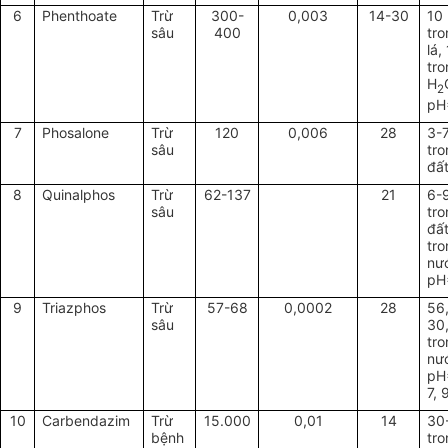
6
Phenthoate
Trừ
300-
0,003
14-30
10
sâu
400
tr
lá,
tr
H
2
pH
7
Phosalone
Trừ
120
0,006
28
3-
sâu
tr
đấ
8
Quinalphos
Trừ
62-137
21
6-
sâu
tr
đất
tr
nư
pH
9
Triazphos
Trừ
57-68
0,0002
28
56,
sâu
30
tr
nư
pH
7, 
10
Carbendazim
Trừ
15.000
0,01
14
30
bệnh
tr