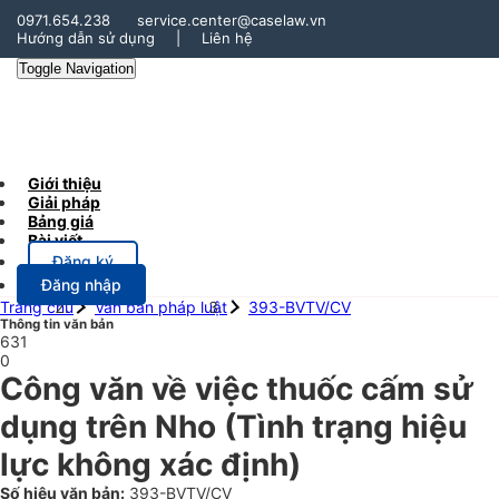
0971.654.238
service.center@caselaw.vn
Hướng dẫn sử dụng
|
Liên hệ
Toggle Navigation
Giới thiệu
Giải pháp
Bảng giá
Bài viết
Đăng ký
Đăng nhập
Trang chủ
Văn bản pháp luật
393-BVTV/CV
Thông tin văn bản
631
0
Công văn về việc thuốc cấm sử
dụng trên Nho
(Tình trạng hiệu
lực không xác định)
Số hiệu văn bản:
393-BVTV/CV