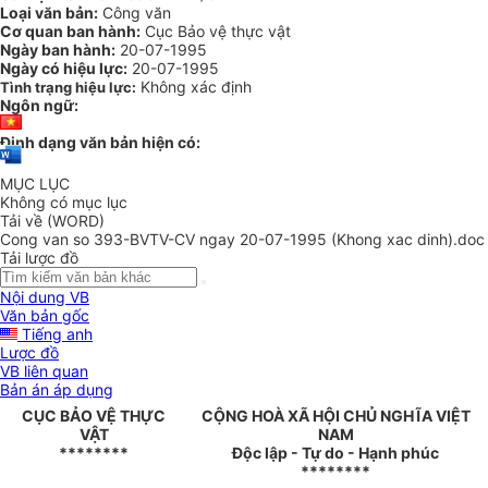
Loại văn bản:
Công văn
Cơ quan ban hành:
Cục Bảo vệ thực vật
Ngày ban hành:
20-07-1995
Ngày có hiệu lực:
20-07-1995
Không xác định
Tình trạng hiệu lực:
Ngôn ngữ:
Định dạng văn bản hiện có:
MỤC LỤC
Không có mục lục
Tải về (WORD)
Cong van so 393-BVTV-CV ngay 20-07-1995 (Khong xac dinh).doc
Tải lược đồ
Nội dung VB
Văn bản gốc
Tiếng anh
Lược đồ
VB liên quan
Bản án áp dụng
CỤC BẢO VỆ THỰC
CỘNG HOÀ XÃ HỘI CHỦ NGHĨA VIỆT
VẬT
NAM
********
Độc lập - Tự do - Hạnh phúc
********