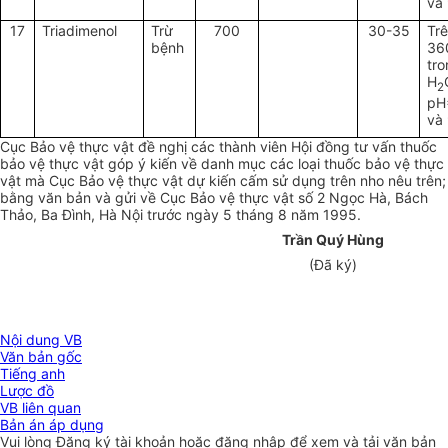
và
17
Triadimenol
Trừ
700
30-35
Tr
bệnh
36
tr
H
2
pH
và
Cục Bảo vệ thực vật đề nghị các thành viên Hội đồng tư vấn thuốc
bảo vệ thực vật góp ý kiến về danh mục các loại thuốc bảo vệ thực
vật mà Cục Bảo vệ thực vật dự kiến cấm sử dụng trên nho nêu trên;
bằng văn bản và gửi về Cục Bảo vệ thực vật số 2 Ngọc Hà, Bách
Thảo, Ba Đình, Hà Nội trước ngày 5 tháng 8 năm 1995.
Trần Quý Hùng
(Đã ký)
Nội dung VB
Văn bản gốc
Tiếng anh
Lược đồ
VB liên quan
Bản án áp dụng
Vui lòng
Đăng ký
tài khoản hoặc
đăng nhập
để xem và tải văn bản