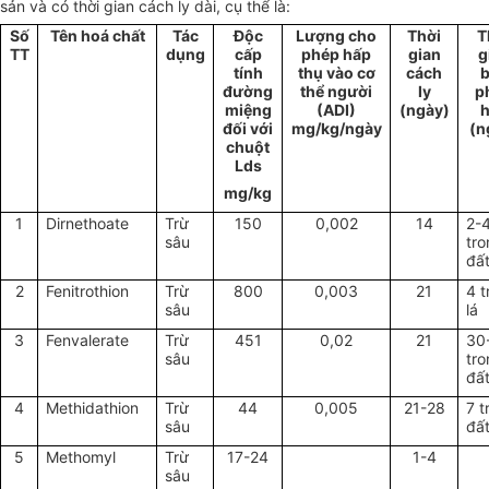
sản và có thời gian cách ly dài, cụ thể là:
Số
Tên hoá chất
Tác
Độc
Lượng cho
Thời
T
TT
dụng
cấp
phép hấp
gian
g
tính
thụ vào cơ
cách
đường
thể người
ly
p
miệng
(ADI)
(ngày)
đối với
mg/kg/ngày
(n
chuột
Lds
mg/kg
1
Dirnethoate
Trừ
150
0,002
14
2-
sâu
tr
đấ
2
Fenitrothion
Trừ
800
0,003
21
4 t
sâu
lá
3
Fenvalerate
Trừ
451
0,02
21
30
sâu
tr
đấ
4
Methidathion
Trừ
44
0,005
21-28
7 t
sâu
đấ
5
Methomyl
Trừ
17-24
1-4
sâu