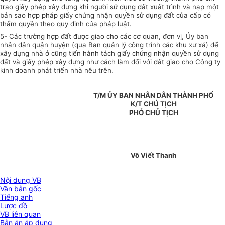
trao giấy phép xây dựng khi người sử dụng đất xuất trình và nạp một
bản sao hợp pháp giấy chứng nhận quyền sử dụng đất của cấp có
thẩm quyền theo quy định của pháp luật.
5- Các trường hợp đất được giao cho các cơ quan, đơn vị, Ủy ban
nhân dân quận huyện (qua Ban quản lý công trình các khu xư xá) để
xây dựng nhà ở cũng tiến hành tách giấy chứng nhận quyền sử dụng
đất và giấy phép xây dựng như cách làm đối với đất giao cho Công ty
kinh doanh phát triển nhà nêu trên.
T/M ỦY BAN NHÂN DÂN THÀNH PHỐ
K/T CHỦ TỊCH
PHÓ CHỦ TỊCH
Võ Viết Thanh
Nội dung VB
Văn bản gốc
Tiếng anh
Lược đồ
VB liên quan
Bản án áp dụng