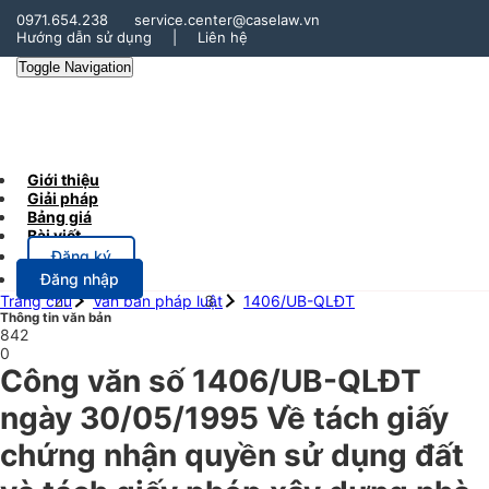
0971.654.238
service.center@caselaw.vn
Hướng dẫn sử dụng
|
Liên hệ
Toggle Navigation
Giới thiệu
Giải pháp
Bảng giá
Bài viết
Đăng ký
Đăng nhập
Trang chủ
Văn bản pháp luật
1406/UB-QLĐT
Thông tin văn bản
842
0
Công văn số 1406/UB-QLĐT
ngày 30/05/1995 Về tách giấy
chứng nhận quyền sử dụng đất