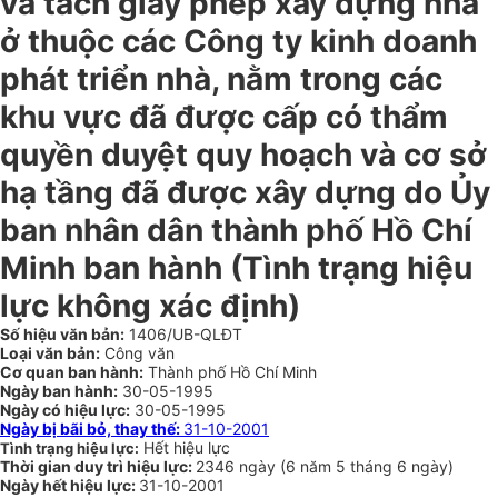
và tách giấy phép xây dựng nhà
ở thuộc các Công ty kinh doanh
phát triển nhà, nằm trong các
khu vực đã được cấp có thẩm
quyền duyệt quy hoạch và cơ sở
hạ tầng đã được xây dựng do Ủy
ban nhân dân thành phố Hồ Chí
Minh ban hành (Tình trạng hiệu
lực không xác định)
Số hiệu văn bản:
1406/UB-QLĐT
Loại văn bản:
Công văn
Cơ quan ban hành:
Thành phố Hồ Chí Minh
Ngày ban hành:
30-05-1995
Ngày có hiệu lực:
30-05-1995
Ngày bị bãi bỏ, thay thế:
31-10-2001
Hết hiệu lực
Tình trạng hiệu lực:
Thời gian duy trì hiệu lực:
2346 ngày
(
6 năm
5 tháng
6 ngày
)
Ngày hết hiệu lực:
31-10-2001