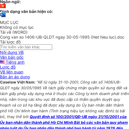
Ngôn ngữ:
Định dạng văn bản hiện có:
MỤC LỤC
Không có mục lục
Tải về (WORD)
Cong van so 1406-UB-QLDT ngay 30-05-1995 (Het hieu luc).doc
Tải lược đồ
Nội dung VB
Văn bản gốc
Tiếng anh
Lược đồ
VB liên quan
Bản án áp dụng
Caselaw Việt Nam:
“Kể từ ngày 31-10-2001, Công văn số 1406/UB-
QLĐT ngày 30/05/1995 Về tách giấy chứng nhận quyền sử dụng đất và
tách giấy phép xây dựng nhà ở thuộc các Công ty kinh doanh phát triển
nhà, nằm trong các khu vực đã được cấp có thẩm quyền duyệt quy
hoạch và cơ sở hạ tầng đã được xây dựng do Ủy ban nhân dân thành
phố Hồ Chí Minh ban hành (Tình trạng hiệu lực không xác định) bị bãi
bỏ, thay thế bởi
Quyết định số 100/2001/QĐ-UB ngày 31/10/2001 của
Ủy ban nhân dân thành phố Hồ Chí Minh Bãi bỏ các văn bản quy phạm
pháp luật do Ủy ban nhân dân thành phố ban hành từ năm 1976 đến