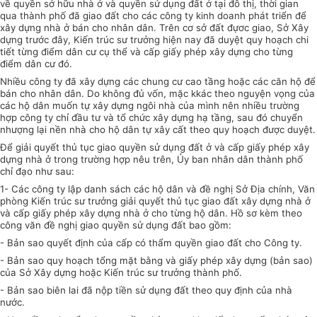
về quyền sở hữu nhà ở và quyền sử dụng đất ở tại đô thị, thời gian
qua thành phố đã giao đất cho các công ty kinh doanh phát triển để
xây dựng nhà ở bán cho nhân dân. Trên cơ sở đất đựơc giao, Sở Xây
dựng trước đây, Kiến trúc sư trưởng hiện nay đã duyệt quy hoạch chi
tiết từng điểm dân cư cụ thể và cấp giấy phép xây dựng cho từng
điểm dân cư đó.
Nhiều công ty đã xây dựng các chung cư cao tầng hoặc các căn hộ để
bán cho nhân dân. Do không đủ vốn, mặc kkác theo nguyện vọng của
các hộ dân muốn tự xây dựng ngôi nhà của mình nên nhiều trường
hợp công ty chỉ đầu tư và tổ chức xây dựng hạ tầng, sau đó chuyển
nhượng lại nền nhà cho hộ dân tự xây cất theo quy hoạch được duyệt.
Để giải quyết thủ tục giao quyền sử dụng đất ở và cấp giấy phép xây
dựng nhà ở trong trường hợp nêu trên, Ủy ban nhân dân thành phố
chỉ đạo như sau:
1- Các công ty lập danh sách các hộ dân và đề nghị Sở Địa chính, Văn
phòng Kiến trúc sư trưởng giải quyết thủ tục giao đất xây dựng nhà ở
và cấp giấy phép xây dựng nhà ở cho từng hộ dân. Hồ sơ kèm theo
công văn đề nghị giao quyền sử dụng đất bao gồm:
- Bản sao quyết định của cấp có thẩm quyền giao đất cho Công ty.
- Bản sao quy hoạch tổng mặt bằng và giấy phép xây dựng (bản sao)
của Sở Xây dựng hoặc Kiến trúc sư trưởng thành phố.
- Bản sao biên lai đã nộp tiền sử dụng đất theo quy định của nhà
nước.