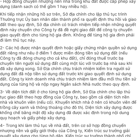
- Hợp đồng chuyển nhượng nền nhà trong khu đất được cấp phép xây
dựng (danh sach có thể gồm 1 hay nhiều hộ).
Khi tiếp nhận những hồ sơ trên, Sở địa chính cho lập thủ tục trình
Thường trực Ủy ban nhân dân thành phố ra quyết định thu hồi và giao
đất theo quy định, Sở địa chính có trách nhiệm tiếp nhận những quyết
định này chuyển cho Công ty đã đề nghị giao đất để công ty chuyển
giao quyết định cho từng hộ gia đình. Không để từng hộ gia đình phải
đi làm thủ tục này.
2- Các hộ được nhận quyết định hoặc giấy chứng nhận quyền sử dụng
đất riêng như nêu ở điểm 1 được miễn đóng tiền sử dụng đất (nếu
Công ty đã đóng chung cho cả khu đất), chỉ đóng thuế trước bạ
chuyển tên người sử dụng đất cùng một lúc với trước bạ nhà sau khi
đã xây dựng xong. Sở Địa chính chịu trách nhiệm kiểm tra người sử
dụng đất đã nộp tiền sử dụng đất trước khi giao quyết định sử dụng
đất. Công ty kinh doanh nhà chịu trách nhiệm làm đầu mối thu tiền sử
dụng của từng hộ và nộp ngay Ngân sách Nhà nước theo quy định.
3- Về diện tích đất ở cho từng hộ gia đình, Sở Địa chính cho lập thủ
tục giao đất theo hợp đồng của Công ty, bao gồm cả diện tích nền
nhà và khuôn viên (nếu có). Khuyến khích nhà ở nên có khuôn viên để
trồng cây xanh và thông thoáng cho đô thị. Diện tích xây dựng được
khống chế bằng mật độ xây dựng đã được xác định trong nội dung
quy hoạch và giấy phép xây dựng.
4- Trong khi làm thủ tục về nhà đất, trên cơ sở hợp đồng chuyển
nhượng nền và giấy giới thiệu của Công ty, Kiến trúc sư trưởng giải
quyết xây dựng cho từng hộ dân. Kiến trúc sư trưởng thành phố chỉ