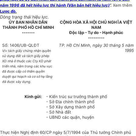
năm 1996 đã hết hiệu lực thi hành (Văn bản hết hiệu lực)
”.
Xem thêm
Lược đồ.
Dòng trạng thái hiệu lực.
ỦY BAN NHÂN DÂN
CỘNG HÒA XÃ HỘI CHỦ NGHĨA VIỆT
THÀNH PHỐ HỒ CHÍ MINH
NAM
-------
Độc lập - Tự do - Hạnh phúc
---------
Số: 1406/UB-QLĐT
TP. Hồ Chí Minh, ngày 30 tháng 5 năm
1995
V/v tách giấy chứng nhận quyền
sử dụng đất và tách giấy phép
XD nhà ở thuộc các Cty KD phát
triển nhà, nằm trong các khu vực
đã được cấp có thẩm quyền
duyệt qui hoạch và cơ sở hạ tầng
đã được xây dựng.
Kính gửi:
- Kiến trúc sư trưởng thành phố
- Sở Địa chính thành phố
- Sở Xây dựng thành phố
- Sở Nhà đất
- UBND các quận, huyện
Thực hiện Nghị định 60/CP ngày 5/7/1994 của Thủ tướng Chính phủ