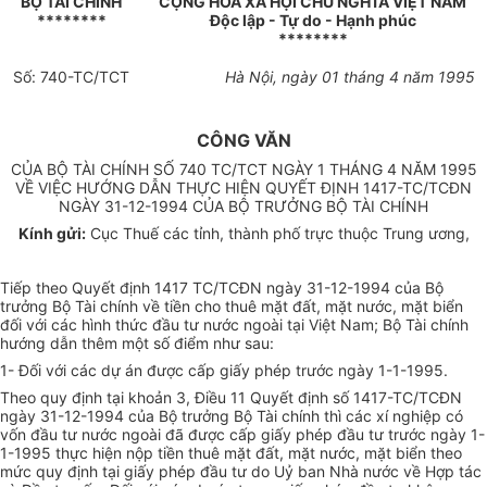
BỘ TÀI CHÍNH
CỘNG HOÀ XÃ HỘI CHỦ NGHĨA VIỆT NAM
********
Độc lập - Tự do - Hạnh phúc
********
Số: 740-TC/TCT
Hà Nội, ngày 01 tháng 4 năm 1995
CÔNG VĂN
CỦA BỘ TÀI CHÍNH SỐ 740 TC/TCT NGÀY 1 THÁNG 4 NĂM 1995
VỀ VIỆC HƯỚNG DẪN THỰC HIỆN QUYẾT ĐỊNH 1417-TC/TCĐN
NGÀY 31-12-1994 CỦA BỘ TRƯỞNG BỘ TÀI CHÍNH
Kính gửi:
Cục Thuế các tỉnh, thành phố trực thuộc Trung ương,
Tiếp theo Quyết định 1417 TC/TCĐN ngày 31-12-1994 của Bộ
trưởng Bộ Tài chính về tiền cho thuê mặt đất, mặt nước, mặt biển
đối với các hình thức đầu tư nước ngoài tại Việt Nam; Bộ Tài chính
hướng dẫn thêm một số điểm như sau:
1- Đối với các dự án được cấp giấy phép trước ngày 1-1-1995.
Theo quy định tại khoản 3, Điều 11 Quyết định số 1417-TC/TCĐN
ngày 31-12-1994 của Bộ trưởng Bộ Tài chính thì các xí nghiệp có
vốn đầu tư nước ngoài đã được cấp giấy phép đầu tư trước ngày 1-
1-1995 thực hiện nộp tiền thuê mặt đất, mặt nước, mặt biển theo
mức quy định tại giấy phép đầu tư do Uỷ ban Nhà nước về Hợp tác