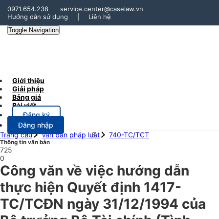
0971.654.238
service.center@caselaw.vn
Hướng dẫn sử dụng
|
Liên hệ
Toggle Navigation
Giới thiệu
Giải pháp
Bảng giá
Bài viết
Đăng ký
Đăng nhập
Trang chủ
Văn bản pháp luật
740-TC/TCT
Thông tin văn bản
725
0
Công văn về việc hướng dẫn
thực hiện Quyết định 1417-
TC/TCĐN ngày 31/12/1994 của