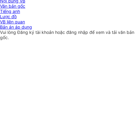
Nội dung VB
Văn bản gốc
Tiếng anh
Lược đồ
VB liên quan
Bản án áp dụng
Vui lòng
Đăng ký
tài khoản hoặc
đăng nhập
để xem và tải văn bản
gốc.