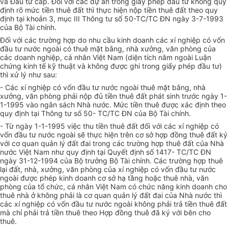
và Đầu tư cấp. Đối với các dự án trong giấy phép đầu tư không quy
định rõ mức tiền thuê đất thì thực hiện nộp tiền thuê đất theo quy
định tại khoản 3, mục III Thông tư số 50-TC/TC ĐN ngày 3-7-1993
của Bộ Tài chính.
Đối với các trường hợp do nhu cầu kinh doanh các xí nghiệp có vốn
đầu tư nước ngoài có thuê mặt bằng, nhà xưởng, văn phòng của
các doanh nghiệp, cá nhân Việt Nam (diện tích nằm ngoài Luận
chứng kinh tế kỹ thuật và không được ghi trong giấy phép đầu tư)
thì xử lý như sau:
- Các xí nghiệp có vốn đầu tư nước ngoài thuê mặt bằng, nhà
xưởng, văn phòng phải nộp đủ tiền thuê đất phát sinh trước ngày 1-
1-1995 vào ngân sách Nhà nước. Mức tiền thuê được xác định theo
quy định tại Thông tư số 50- TC/TC ĐN của Bộ Tài chính.
- Từ ngày 1-1-1995 việc thu tiền thuê đất đối với các xí nghiệp có
vốn đầu tư nước ngoài sẽ thực hiện trên cơ sở hợp đồng thuê đất ký
với cơ quan quản lý đất đai trong các trường hợp thuê đất của Nhà
nước Việt Nam như quy định tại Quyết định số 1417- TC/TC ĐN
ngày 31-12-1994 của Bộ trưởng Bộ Tài chính. Các trường hợp thuê
lại đất, nhà, xưởng, văn phòng của xí nghiệp có vốn đầu tư nước
ngoài được phép kinh doanh cơ sở hạ tầng hoặc thuê nhà, văn
phòng của tổ chức, cá nhân Việt Nam có chức năng kinh doanh cho
thuê nhà ở không phải là cơ quan quản lý đất đai của Nhà nước thì
các xí nghiệp có vốn đầu tư nước ngoài không phải trả tiền thuê đất
mà chỉ phải trả tiền thuê theo Hợp đồng thuê đã ký với bên cho
thuê.