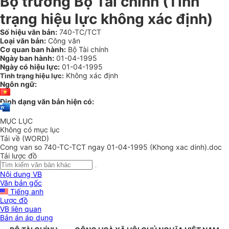
Bộ trưởng Bộ Tài chính
(Tình
trạng hiệu lực không xác định)
Số hiệu văn bản:
740-TC/TCT
Loại văn bản:
Công văn
Cơ quan ban hành:
Bộ Tài chính
Ngày ban hành:
01-04-1995
Ngày có hiệu lực:
01-04-1995
Không xác định
Tình trạng hiệu lực:
Ngôn ngữ:
Định dạng văn bản hiện có:
MỤC LỤC
Không có mục lục
Tải về (WORD)
Cong van so 740-TC-TCT ngay 01-04-1995 (Khong xac dinh).doc
Tải lược đồ
Nội dung VB
Văn bản gốc
Tiếng anh
Lược đồ
VB liên quan
Bản án áp dụng