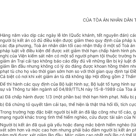
CỦA TÒA ÁN NHÂN DÂN T
Hàng năm vào dịp các ngày lễ lớn (Quốc khánh, tết nguyên đán) các 
người bị kết án có đủ điều kiện được giảm theo quy định của pháp lu
các địa phương, Toà án nhân dân tối cao nhận thấy ở một số Toà án
pháp luật về điều kiện để được xét giảm thời hạn chấp hành hình phạ
nghị của Viện kiểm sát nên có một số người phạm tội thuộc trường hợ
giảm án Trại cải tạo không báo cáo đầy đủ về những lần bị kỷ luật 
giảm lần đầu nhưng không có lý do đáng được khoan hồng thêm như 
phạt tù cho họ vào thời gian sớm hơn so với thời gian quy định tại Đi
Cá biệt có nơi khi xét giảm án tù đã không lập Hội đồng gồm 2 Thẩm
Để thi hành các quy định của Bộ luật hình sự, Bộ luật tố tụng hình 
sự và Thông tư liên ngành số 04/89/TTLN này 15-8-1989 của Tòa án n
a) Đã chấp hành được 1/3 (một phần ba) thời hạn hình phạt. Nếu bị 
b) Đã chứng tỏ quyết tâm cải tạo, thể hiện là thật thà hối lỗi, tích 
Trong trường hợp đặc biệt người bị kết án đã lập công như tố cáo, gi
mạng người khác trong tình thế hiểm nghèo, cứu được tài sản của Nh
Người bị kết án đã quá già yếu hoặc đang mắc bệnh hiểm nghèo (từ 7
xét sớm hơn và mức cao hơn nhưng phải bảo đảm người bị kết án phải 
năm mới được xét giảm lần đầu. Mức giảm cao nhất mỗi lần có thể là 