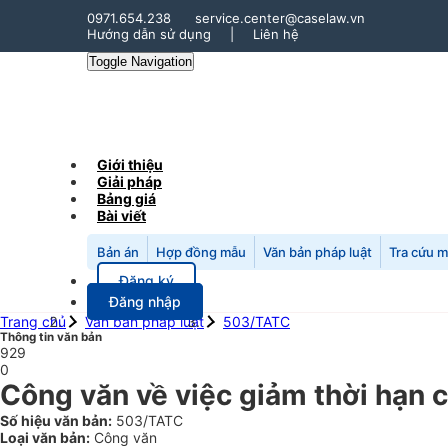
0971.654.238
service.center@caselaw.vn
Hướng dẫn sử dụng
|
Liên hệ
Toggle Navigation
Giới thiệu
Giải pháp
Bảng giá
Bài viết
Bản án
Hợp đồng mẫu
Văn bản pháp luật
Tra cứu 
Đăng ký
Đăng nhập
Trang chủ
Văn bản pháp luật
503/TATC
Thông tin văn bản
929
0
Công văn về việc giảm thời hạn 
Số hiệu văn bản:
503/TATC
Loại văn bản:
Công văn