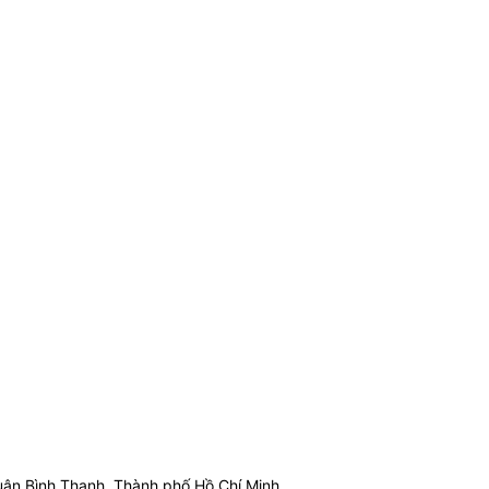
ận Bình Thạnh, Thành phố Hồ Chí Minh