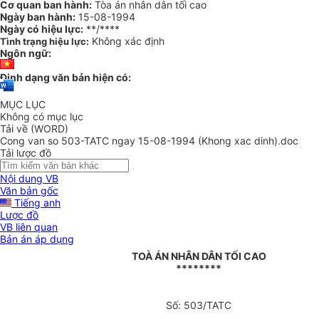
Cơ quan ban hành:
Tòa án nhân dân tối cao
Ngày ban hành:
15-08-1994
Ngày có hiệu lực:
**/****
Không xác định
Tình trạng hiệu lực:
Ngôn ngữ:
Định dạng văn bản hiện có:
MỤC LỤC
Không có mục lục
Tải về (WORD)
Cong van so 503-TATC ngay 15-08-1994 (Khong xac dinh).doc
Tải lược đồ
Nội dung VB
Văn bản gốc
Tiếng anh
Lược đồ
VB liên quan
Bản án áp dụng
TOÀ ÁN NHÂN DÂN TỐI CAO
********
Số: 503/TATC