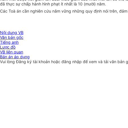
đã thực sự chấp hành hình phạt ít nhất là 10 (mười) năm.
Các Toà án cần nghiên cứu nắm vững những quy định nói trên, đảm b
Nội dung VB
Văn bản gốc
Tiếng anh
Lược đồ
VB liên quan
Bản án áp dụng
Vui lòng
Đăng ký
tài khoản hoặc
đăng nhập
để xem và tải văn bản 