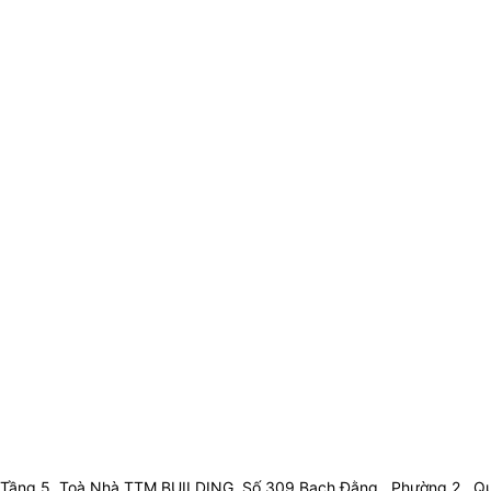
Tầng 5, Toà Nhà TTM BUILDING, Số 309 Bạch Đằng , Phường 2 , Qu