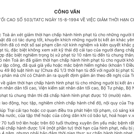
CÔNG VĂN
ỐI CAO SỐ 503/TATC NGÀY 15-8-1994 VỀ VIỆC GIẢM THỜI HẠN C
Toà án xét giảm thời hạn chấp hành hình phạt tù cho những người bị
ật đã có tác dụng tốt, khuyến khích những người bị kết án khác yên 
 tỉnh đã có một số sai phạm cần rút kinh nghiệm và kiên quyết khắ
t tù, đặc biệt không xem xét kỹ thái độ cải tạo của người đang chấp
p đặc biệt nghiêm trọng bị xử phạt từ 10 năm tù đến tù chung thân, t
đó nên Toà án đã giảm thời hạn chấp hành hình phạt tù cho người khô
lập công, đã quá già yếu hoặc mắc bệnh hiểm nghèo (khoản 1 Điều 
ều 49 Bộ luật hình sự (Chưa đủ 1/3 thời hạn tù đối với người bị phạt 
 phán mà chỉ có Chánh án ra quyết định giảm án theo đề nghị của Trạ
sự về giảm thời hạn chấp hành hình phạt tù cho những người bị kết án
hân dân tối cao, Viện kiểm sát nhân dân tối cao, Bộ Tư pháp, Bộ Nộ
phạt tù chung thân thì đã chấp hành hình phạt được 10 (mười) năm.
cực lao động, học tập, nghiêm chỉnh chấp hành chế độ, nội quy của Trại
úp Trại cải tạo hoặc cơ quan điều tra phát hiện tội phạm, có sáng kiế
à nước, của tập thể hoặc của công dân khi có bão lụt, hoả hoạn v.v.
0 tuổi trở lên hoặc trên 60 tuổi thường xuyên ốm yếu mắc bệnh rất n
chấp hành được 1/4 (một phần tư) thời hạn của hình phạt, nếu bị phạ
4 năm, nhưng phải bảo đảm thời gian thực sự chấp hành hình phạt ít 