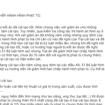
HẤP HÀNH HÌNH PHẠT TÙ.
 kết án đã cải tạo tốt. Nhìn chung việc xét giảm án cho những
tâm cải tạo. Tuy nhiên, qua kiểm tra công tác thi hành án hình sự ở
c phục như: Khi xét giảm án đã không nắm vững những quy định của
 hành hình phạt tù mà chỉ căn cứ vào đề nghị của Trại cải tạo và đề
rong thời hạn cải tạo đã bị kỷ luật nhiều lần, nhưng khi đề nghị xét
ng cải tạo tốt, hoặc có trường hợp người bị kết án được đề nghị
51 Bộ luật hình sự) nhưng Toà án đã giảm thời hạn chấp hành hình
tù có thời hạn, chưa đủ 10 năm đối với người bị phạt tù chung thân).
i cải tạo và Viện kiểm sát.
 đang cải tạo cần nắm vững quy định tại các điều 49, 51 Bộ luật hình
i vụ hướng dẫn về giảm thời hạn chấp hành hình phạt tù. Cụ thể là:
 cải tạo.
n hoặc cải tiến kỹ thuật có giá trị trong sản xuất, cứu được tính
..
guy hiểm đến tính mạng như lao nặng, ung thư, bại liệt...) thì được
t tù chung thân thì ít nhất cũng đã cải tạo ở trại cải tạo được 8
nhất là 2/5 (hai phần năm) nếu bị phạt tù chung thân thì thời gian